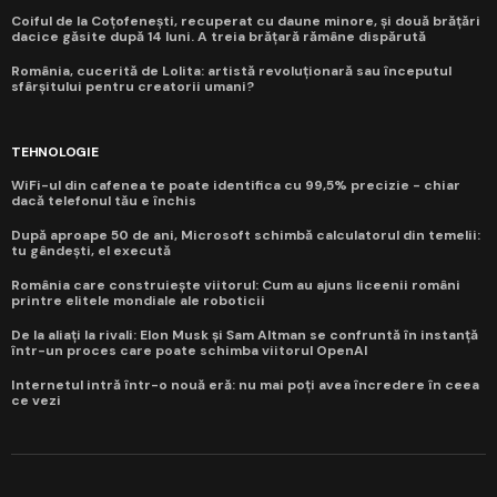
Coiful de la Coțofenești, recuperat cu daune minore, și două brățări
dacice găsite după 14 luni. A treia brățară rămâne dispărută
România, cucerită de Lolita: artistă revoluționară sau începutul
sfârșitului pentru creatorii umani?
TEHNOLOGIE
WiFi-ul din cafenea te poate identifica cu 99,5% precizie - chiar
dacă telefonul tău e închis
După aproape 50 de ani, Microsoft schimbă calculatorul din temelii:
tu gândești, el execută
România care construiește viitorul: Cum au ajuns liceenii români
printre elitele mondiale ale roboticii
De la aliați la rivali: Elon Musk și Sam Altman se confruntă în instanță
într-un proces care poate schimba viitorul OpenAI
Internetul intră într-o nouă eră: nu mai poți avea încredere în ceea
ce vezi