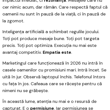
impactul imediat, ci
rezonanța
. Mesajele care nu
cer nimic acum, dar rămân. Care respectă faptul că
oamenii nu sunt în pauză de la viață, ci în pauză de
la zgomot.
Inteligența artificială a schimbat regulile jocului.
Toți pot produce mesaje bune. Toți pot targeta
precis. Toți pot optimiza. Execuția nu mai este
avantaj competitiv.
Empatia este
.
Marketingul care funcționează în 2026 nu intră în
casele oamenilor cu promisiuni mari. Intră încet. Se
uită în jur. Observă laptopul închis. Telefonul întors
cu fața în jos. Cafeaua care se răcește pentru că
nimeni nu se grăbește.
În această lume, atenția nu mai e o resursă de
capturat. E o
permisiune
. Iar permisiunea se