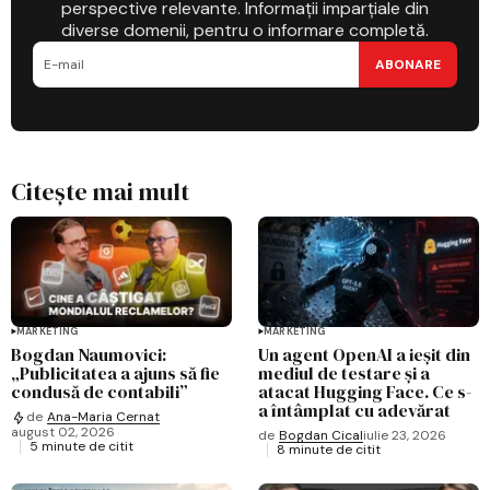
perspective relevante. Informații imparțiale din
diverse domenii, pentru o informare completă.
ABONARE
Citește mai mult
MARKETING
MARKETING
Bogdan Naumovici:
Un agent OpenAI a ieșit din
„Publicitatea a ajuns să fie
mediul de testare și a
condusă de contabili”
atacat Hugging Face. Ce s-
a întâmplat cu adevărat
de
Ana-Maria Cernat
august 02, 2026
de
Bogdan Cical
iulie 23, 2026
5 minute de citit
8 minute de citit