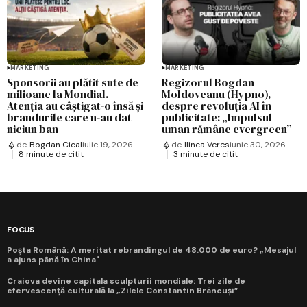
MARKETING
MARKETING
Sponsorii au plătit sute de
Regizorul Bogdan
milioane la Mondial.
Moldoveanu (Hypno),
Atenția au câștigat-o însă și
despre revoluția AI în
brandurile care n-au dat
publicitate: „Impulsul
niciun ban
uman rămâne evergreen”
de
Bogdan Cical
iulie 19, 2026
de
Ilinca Veres
iunie 30, 2026
8 minute de citit
3 minute de citit
FOCUS
Poșta Română: A meritat rebrandingul de 48.000 de euro? „Mesajul
a ajuns până în China"
Craiova devine capitala sculpturii mondiale: Trei zile de
efervescență culturală la „Zilele Constantin Brâncuși”