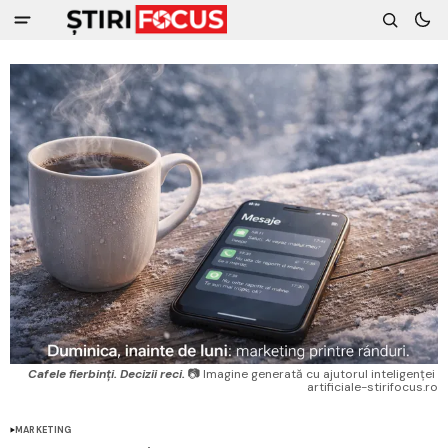
Cafele fierbinți. Decizii reci.
 📷 Imagine generată cu ajutorul inteligenței 
artificiale-stirifocus.ro
MARKETING