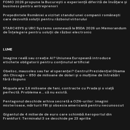
FOMO 2026 propune la București o experiență diferită de învățare și
business pentru antreprenori
Președintele României a vizitat standul unei companii românești
care dezvoltă soluții pentru războiul viitorului
STARC4SYS și URC Systems semnează la BSDA 2026 un Memorandum
de Înțelegere pentru soluții de război electronic
LUME
Imagine reală sau creație AI? Uniunea Europeană introduce
etichete obligatorii pentru conținutul artificial
Obelisc, mausoleu sau far al speranței? Centrul Prezidențial Obama
din Chicago – 850 de milioane de dolari și o mulțime de întrebări
fără răspuns
Miquela are 2,6 milioane de fani, contracte cu Prada și o viață
perfectă. Problema e... că nu există.
Pentagonul deschide arhiva secretă a OZN-urilor: imagini
misterioase, mărturii FBI și obsesia americană pentru necunoscut
Gigantul de 4 miliarde de euro care schimbă Aeroportul din
Frankfurt: Terminalul 3 se deschide pe 23 aprilie