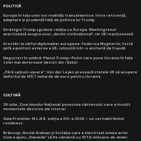
POLITICĂ
Europa în fața unei noi realități transatlantice: între reticență,
adaptare și prudență față de politica lui Trump
Strategia Trump zguduie relația cu Europa: Washingtonul
avertizează asupra unui „declin civilizațional”, iar UE reacționează
Arestări la vârful diplomației europene: Federica Mogherini, fostă
șefă a politicii externe a UE, reținută într-o anchetă de fraudă
Negocieri în umbră: Planul Trump–Putin care pune Ucraina în fața
celei mai dureroase decizii din război
„Fără opțiuni ușoare”: Von der Leyen presează statele UE să acopere
deficitul de 135,7 miliarde de euro pentru Ucraina
CULTURĂ
29 iulie, Ziua Imnului Național: povestea cântecului care a însoțit
momentele decisive ale istoriei
Gala Premiilor M.L.N.R. ediția a XIII-a 2026 – un veritabil Nobel
românesc
Brâncuși, Nicole Kidman și licitația care a electrizat lumea artei.
Cum a ajuns „Danaida” să fie vândută cu 107,6 milioane de dolari