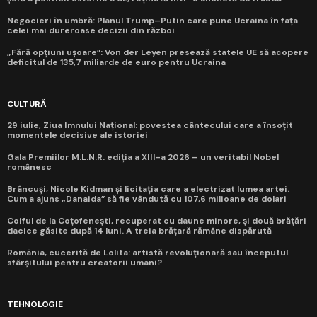
Negocieri în umbră: Planul Trump–Putin care pune Ucraina în fața
celei mai dureroase decizii din război
„Fără opțiuni ușoare”: Von der Leyen presează statele UE să acopere
deficitul de 135,7 miliarde de euro pentru Ucraina
CULTURĂ
29 iulie, Ziua Imnului Național: povestea cântecului care a însoțit
momentele decisive ale istoriei
Gala Premiilor M.L.N.R. ediția a XIII-a 2026 – un veritabil Nobel
românesc
Brâncuși, Nicole Kidman și licitația care a electrizat lumea artei.
Cum a ajuns „Danaida” să fie vândută cu 107,6 milioane de dolari
Coiful de la Coțofenești, recuperat cu daune minore, și două brățări
dacice găsite după 14 luni. A treia brățară rămâne dispărută
România, cucerită de Lolita: artistă revoluționară sau începutul
sfârșitului pentru creatorii umani?
TEHNOLOGIE