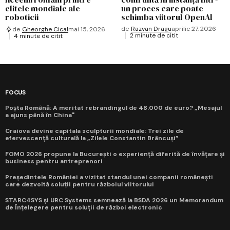
elitele mondiale ale
un proces care poate
roboticii
schimba viitorul OpenAI
de
Razvan Dragu
aprilie 27, 2026
de
Gheorghe Cical
mai 15, 2026
2 minute de citit
4 minute de citit
FOCUS
Poșta Română: A meritat rebrandingul de 48.000 de euro? „Mesajul
a ajuns până în China"
Craiova devine capitala sculpturii mondiale: Trei zile de
efervescență culturală la „Zilele Constantin Brâncuși”
FOMO 2026 propune la București o experiență diferită de învățare și
business pentru antreprenori
Președintele României a vizitat standul unei companii românești
care dezvoltă soluții pentru războiul viitorului
STARC4SYS și URC Systems semnează la BSDA 2026 un Memorandum
de Înțelegere pentru soluții de război electronic