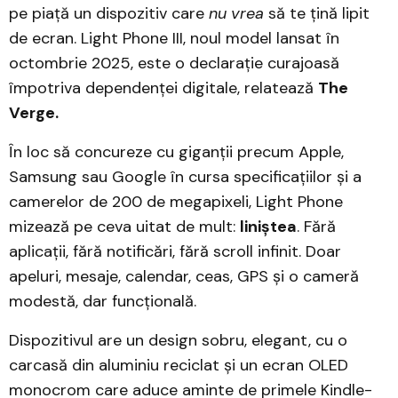
pe piață un dispozitiv care
nu vrea
să te țină lipit
de ecran. Light Phone III, noul model lansat în
octombrie 2025, este o declarație curajoasă
împotriva dependenței digitale, relatează
The
Verge.
În loc să concureze cu giganții precum Apple,
Samsung sau Google în cursa specificațiilor și a
camerelor de 200 de megapixeli, Light Phone
mizează pe ceva uitat de mult:
liniștea
. Fără
aplicații, fără notificări, fără scroll infinit. Doar
apeluri, mesaje, calendar, ceas, GPS și o cameră
modestă, dar funcțională.
Dispozitivul are un design sobru, elegant, cu o
carcasă din aluminiu reciclat și un ecran OLED
monocrom care aduce aminte de primele Kindle-