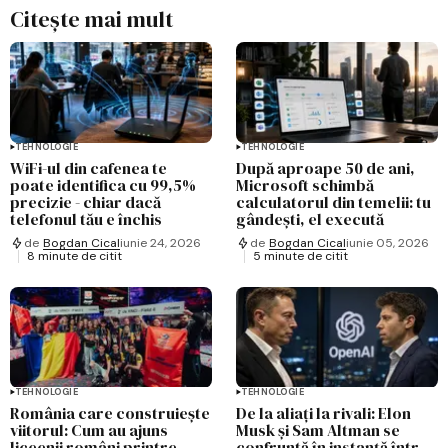
Citește mai mult
TEHNOLOGIE
TEHNOLOGIE
WiFi-ul din cafenea te
După aproape 50 de ani,
poate identifica cu 99,5%
Microsoft schimbă
precizie - chiar dacă
calculatorul din temelii: tu
telefonul tău e închis
gândești, el execută
de
Bogdan Cical
iunie 24, 2026
de
Bogdan Cical
iunie 05, 2026
8 minute de citit
5 minute de citit
TEHNOLOGIE
TEHNOLOGIE
România care construiește
De la aliați la rivali: Elon
viitorul: Cum au ajuns
Musk și Sam Altman se
liceenii români printre
confruntă în instanță într-