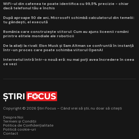
WiFi-ul din cafenea te poate identifica cu 99,5% precizie - chiar
dacă telefonul tău e închis
După aproape 50 de ani, Microsoft schimbă calculatorul din temelii:
tu gândești, el execută
România care construiește viitorul: Cum au ajuns liceenii români
printre elitele mondiale ale roboticii
De la aliați la rivali: Elon Musk și Sam Altman se confruntă în instanță
într-un proces care poate schimba viitorul OpenAI
Internetul intră într-o nouă eră: nu mai poți avea încredere în ceea
ce vezi
Copyright © 2026 Știri Focus – Când vrei să știi, nu doar să citești
Despre Noi
Termeni și Condiții
Politica de Confidențialitate
Politică cookie-uri
Contact