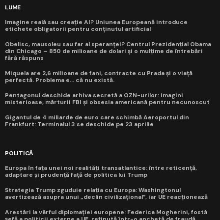
LUME
Imagine reală sau creație AI? Uniunea Europeană introduce
etichete obligatorii pentru conținutul artificial
Obelisc, mausoleu sau far al speranței? Centrul Prezidențial Obama
din Chicago – 850 de milioane de dolari și o mulțime de întrebări
fără răspuns
Miquela are 2,6 milioane de fani, contracte cu Prada și o viață
perfectă. Problema e... că nu există.
Pentagonul deschide arhiva secretă a OZN-urilor: imagini
misterioase, mărturii FBI și obsesia americană pentru necunoscut
Gigantul de 4 miliarde de euro care schimbă Aeroportul din
Frankfurt: Terminalul 3 se deschide pe 23 aprilie
POLITICĂ
Europa în fața unei noi realități transatlantice: între reticență,
adaptare și prudență față de politica lui Trump
Strategia Trump zguduie relația cu Europa: Washingtonul
avertizează asupra unui „declin civilizațional”, iar UE reacționează
Arestări la vârful diplomației europene: Federica Mogherini, fostă
șefă a politicii externe a UE, reținută într-o anchetă de fraudă