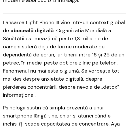
moderne abia duc o zi întreagă.
Lansarea Light Phone III vine într-un context global
de
oboseală digitală
. Organizația Mondială a
Sănătății estimează că peste 1,3 miliarde de
oameni suferă deja de forme moderate de
dependență de ecran, iar tinerii între 16 și 25 de ani
petrec, în medie, peste opt ore zilnic pe telefon.
Fenomenul nu mai este o glumă. Se vorbește tot
mai des despre anxietate digitală, despre
pierderea concentrării, despre nevoia de „detox”
informațional.
Psihologii susțin că simpla prezență a unui
smartphone lângă tine, chiar și atunci când e
închis, îți scade capacitatea de concentrare. Așa