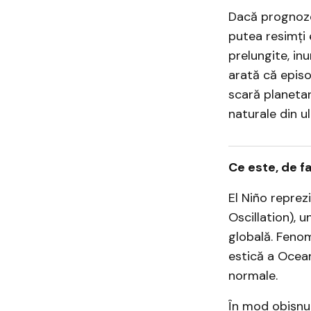
Dacă prognoze
putea resimți 
prelungite, inu
arată că episo
scară planetar
naturale din ul
Ce este, de fa
El Niño reprez
Oscillation), u
globală. Fenom
estică a Ocean
normale.
În mod obișnui