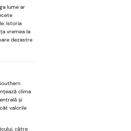
ga lume ar
ecete
e. Istoria
nța vremea la
toare dezastre
–Southern
uențează clima
ntrală și
cât valorile
cului, către