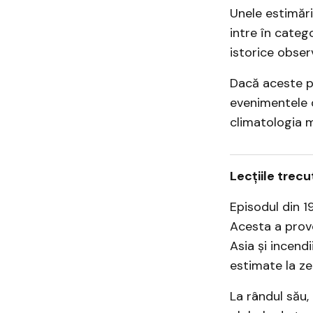
Unele estimări
intre în categ
istorice obse
Dacă aceste pr
evenimentele 
climatologia 
Lecțiile trec
Episodul din 1
Acesta a prov
Asia și incend
estimate la zec
La rândul său,