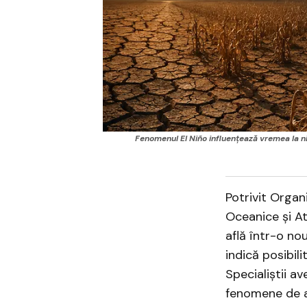
Fenomenul El Niño influențează vremea la niv
Potrivit Organ
Oceanice și At
află într-o no
indică posibil
Specialiștii a
fenomene de a