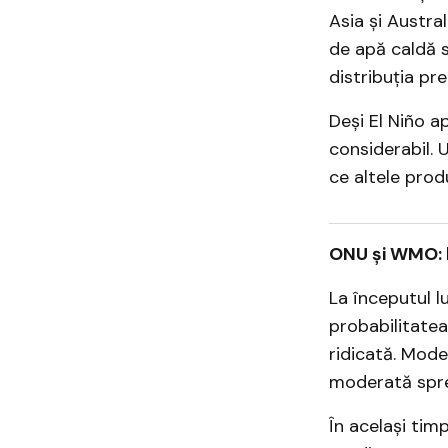
Asia și Austral
de apă caldă s
distribuția prec
Deși El Niño a
considerabil. 
ce altele pro
ONU și WMO: 
La începutul l
probabilitatea
ridicată. Mode
moderată spre
În același tim