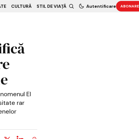
ATE
CULTURĂ
STIL DE VIAȚĂ
Autentificare
ABONARE
fică
re
ie
enomenul El
sitate rar
menelor