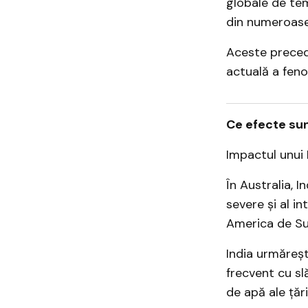
globale de tem
din numeroase 
Aceste precede
actuală a feno
Ce efecte sunt
Impactul unui 
În Australia, I
severe și al in
America de Sud
India urmăreșt
frecvent cu sl
de apă ale țării