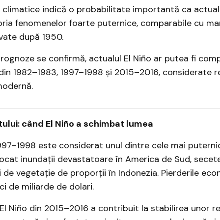
 climatice indică o probabilitate importantă ca actual
oria fenomenelor foarte puternice, comparabile cu ma
rvate după 1950.
ognoze se confirmă, actualul El Niño ar putea fi com
din 1982–1983, 1997–1998 și 2015–2016, considerate r
modernă.
utului: când El Niño a schimbat lumea
997–1998 este considerat unul dintre cele mai puternice
ocat inundații devastatoare în America de Sud, secete
ii de vegetație de proporții în Indonezia. Pierderile ec
i de miliarde de dolari.
 El Niño din 2015–2016 a contribuit la stabilirea unor r