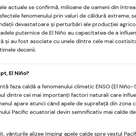
le actuale se confirmă, milioane de oameni din întrea
efectele fenomenului prin valuri de căldură extreme, s
ndații devastatoare și perturbări ale producției agricol
adele puternice de El Niño au capacitatea de a influe
ă și au fost asociate cu unele dintre cele mai costisi
timele decenii.
pt, El Niño?
intă faza caldă a fenomenului climatic ENSO (El Niño
nul dintre cei mai importanți factori naturali care infl
enul apare atunci când apele de suprafață din zona ce
ului Pacific ecuatorial devin semnificativ mai calde de
t, vânturile alizee împing apele calde spre vestul Pacifi