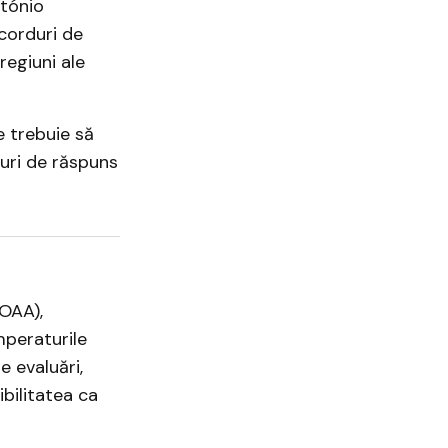
ntónio
ecorduri de
egiuni ale
e trebuie să
uri de răspuns
NOAA),
peraturile
e evaluări,
bilitatea ca