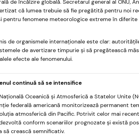
ală de încălzire globală. Secretarul general al ONU, A
ertizat că lumea trebuie să fie pregătită pentru noi r
i pentru fenomene meteorologice extreme în diferite r
is de organismele internaționale este clar: autoritățil
istemele de avertizare timpurie și să pregătească măs
lele efecte ale fenomenului.
ul continuă să se intensifice
Națională Oceanică și Atmosferică a Statelor Unite (
enție federală americană monitorizează permanent tem
luția atmosferică din Pacific. Potrivit celor mai recent
ezvoltă conform scenariilor prognozate și există posi
a să crească semnificativ.