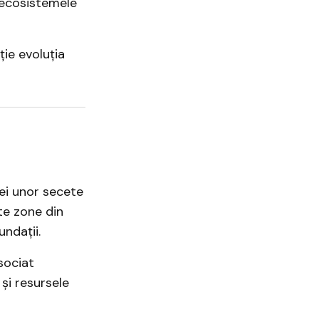
 ecosistemele
ie evoluția
iei unor secete
ite zone din
ndații.
sociat
și resursele