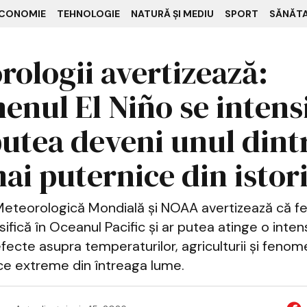
CONOMIE
TEHNOLOGIE
NATURĂ ȘI MEDIU
SPORT
SĂNĂT
rologii avertizează:
enul El Niño se intensi
 putea deveni unul dint
ai puternice din istor
Meteorologică Mondială și NOAA avertizează că f
sifică în Oceanul Pacific și ar putea atinge o inten
 efecte asupra temperaturilor, agriculturii și feno
e extreme din întreaga lume.