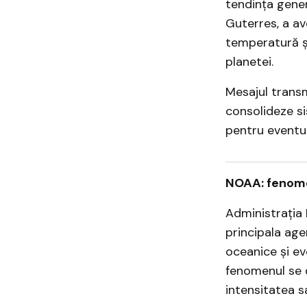
tendința gener
Guterres, a av
temperatură ș
planetei.
Mesajul transm
consolideze s
pentru eventua
NOAA: fenomen
Administrația 
principala ag
oceanice și evo
fenomenul se d
intensitatea s