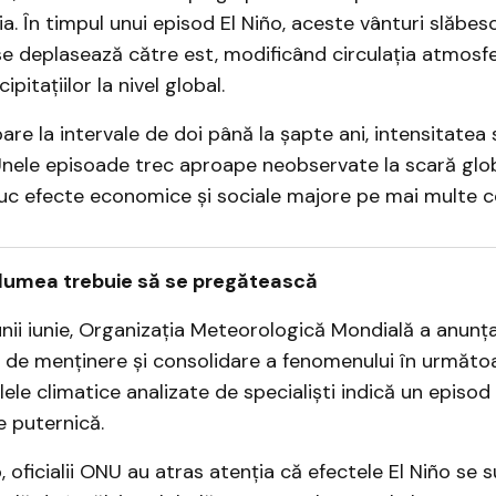
ia. În timpul unui episod El Niño, aceste vânturi slăbes
e deplasează către est, modificând circulația atmosfe
ipitațiilor la nivel global.
pare la intervale de doi până la șapte ani, intensitatea
Unele episoade trec aproape neobservate la scară glob
duc efecte economice și sociale majore pe mai multe c
lumea trebuie să se pregătească
unii iunie, Organizația Meteorologică Mondială a anunț
 de menținere și consolidare a fenomenului în următoa
lele climatice analizate de specialiști indică un episod
 puternică.
p, oficialii ONU au atras atenția că efectele El Niño se