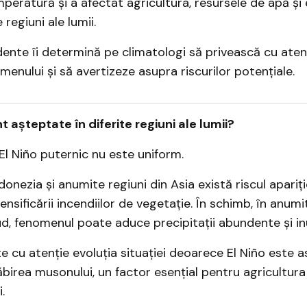
peratură și a afectat agricultura, resursele de apă și
regiuni ale lumii.
nte îi determină pe climatologi să privească cu atenț
menului și să avertizeze asupra riscurilor potențiale.
 așteptate în diferite regiuni ale lumii?
El Niño puternic nu este uniform.
ndonezia și anumite regiuni din Asia există riscul apariț
tensificării incendiilor de vegetație. În schimb, în anum
, fenomenul poate aduce precipitații abundente și inu
e cu atenție evoluția situației deoarece El Niño este a
ăbirea musonului, un factor esențial pentru agricultura 
.