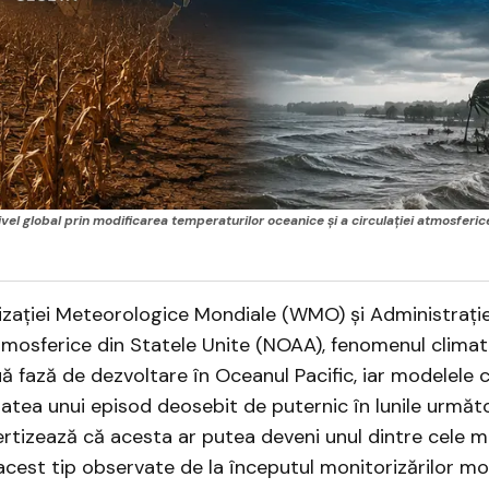
el global prin modificarea temperaturilor oceanice și a circulației atmosferic
izației Meteorologice Mondiale (WMO) și Administrație
mosferice din Statele Unite (NOAA), fenomenul climati
uă fază de dezvoltare în Oceanul Pacific, iar modelele 
itatea unui episod deosebit de puternic în lunile următ
vertizează că acesta ar putea deveni unul dintre cele m
cest tip observate de la începutul monitorizărilor mo