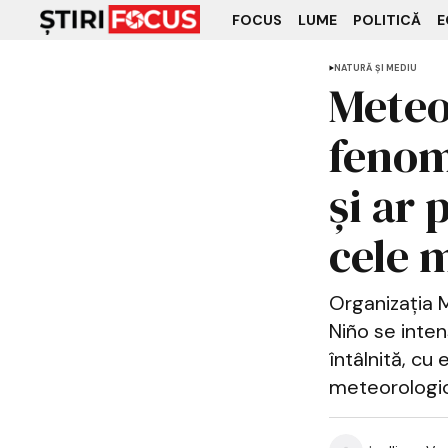
FOCUS
LUME
POLITICĂ
E
NATURĂ ȘI MEDIU
Meteo
fenom
și ar
cele m
Organizația 
Niño se inten
întâlnită, cu
meteorologic