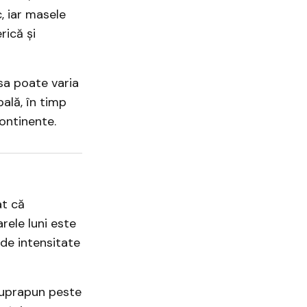
c, iar masele
rică și
 sa poate varia
ală, în timp
ontinente.
at că
rele luni este
 de intensitate
 suprapun peste