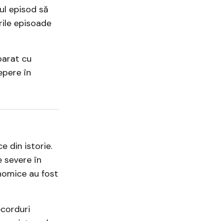
ul episod să
rile episoade
parat cu
epere în
 din istorie.
 severe în
onomice au fost
ecorduri