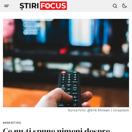
Sursa foto: @Erik Mclean / Unsplash
MARKETING
Ce nu-ți spune nimeni despre