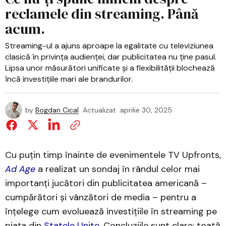
reclamele din streaming. Până
acum.
Streaming-ul a ajuns aproape la egalitate cu televiziunea
clasică în privința audienței, dar publicitatea nu ține pasul.
Lipsa unor măsurători unificate și a flexibilității blochează
încă investițiile mari ale brandurilor.
by
Bogdan Cical
Actualizat
aprilie 30, 2025
Cu puțin timp înainte de evenimentele TV Upfronts,
Ad Age
a realizat un sondaj în rândul celor mai
importanți jucători din publicitatea americană –
cumpărători și vânzători de media – pentru a
înțelege cum evoluează investițiile în streaming pe
piața din
Statele Unite
. Concluziile sunt clare: toată