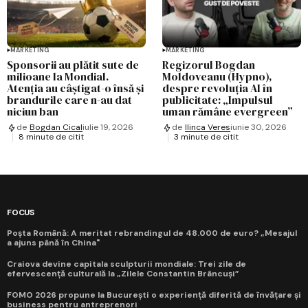
MARKETING
MARKETING
Sponsorii au plătit sute de
Regizorul Bogdan
milioane la Mondial.
Moldoveanu (Hypno),
Atenția au câștigat-o însă și
despre revoluția AI în
brandurile care n-au dat
publicitate: „Impulsul
niciun ban
uman rămâne evergreen”
de
Bogdan Cical
iulie 19, 2026
de
Ilinca Veres
iunie 30, 2026
8 minute de citit
3 minute de citit
FOCUS
Poșta Română: A meritat rebrandingul de 48.000 de euro? „Mesajul
a ajuns până în China"
Craiova devine capitala sculpturii mondiale: Trei zile de
efervescență culturală la „Zilele Constantin Brâncuși”
FOMO 2026 propune la București o experiență diferită de învățare și
business pentru antreprenori