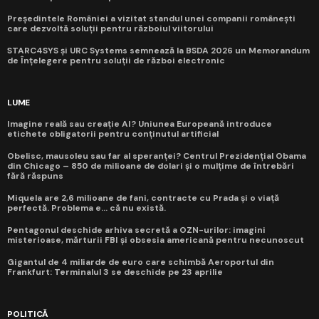
Președintele României a vizitat standul unei companii românești
care dezvoltă soluții pentru războiul viitorului
STARC4SYS și URC Systems semnează la BSDA 2026 un Memorandum
de Înțelegere pentru soluții de război electronic
LUME
Imagine reală sau creație AI? Uniunea Europeană introduce
etichete obligatorii pentru conținutul artificial
Obelisc, mausoleu sau far al speranței? Centrul Prezidențial Obama
din Chicago – 850 de milioane de dolari și o mulțime de întrebări
fără răspuns
Miquela are 2,6 milioane de fani, contracte cu Prada și o viață
perfectă. Problema e... că nu există.
Pentagonul deschide arhiva secretă a OZN-urilor: imagini
misterioase, mărturii FBI și obsesia americană pentru necunoscut
Gigantul de 4 miliarde de euro care schimbă Aeroportul din
Frankfurt: Terminalul 3 se deschide pe 23 aprilie
POLITICĂ