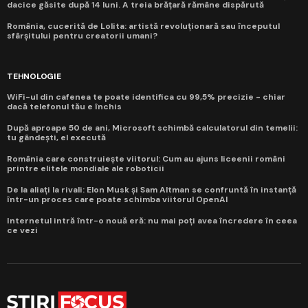
dacice găsite după 14 luni. A treia brățară rămâne dispărută
România, cucerită de Lolita: artistă revoluționară sau începutul
sfârșitului pentru creatorii umani?
TEHNOLOGIE
WiFi-ul din cafenea te poate identifica cu 99,5% precizie - chiar
dacă telefonul tău e închis
După aproape 50 de ani, Microsoft schimbă calculatorul din temelii:
tu gândești, el execută
România care construiește viitorul: Cum au ajuns liceenii români
printre elitele mondiale ale roboticii
De la aliați la rivali: Elon Musk și Sam Altman se confruntă în instanță
într-un proces care poate schimba viitorul OpenAI
Internetul intră într-o nouă eră: nu mai poți avea încredere în ceea
ce vezi