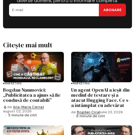
diverse domenii, pentru o informare completă.
ABONARE
Citește mai mult
MARKETING
MARKETING
Bogdan Naumovici:
Un agent OpenAI a ieșit din
„Publicitatea a ajuns să fie
mediul de testare și a
condusă de contabili”
atacat Hugging Face. Ce s-
a întâmplat cu adevărat
de
Ana-Maria Cernat
august 02, 2026
de
Bogdan Cical
iulie 23, 2026
5 minute de citit
8 minute de citit