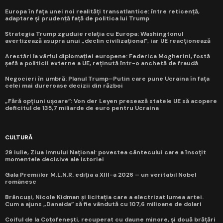
Europa în fața unei noi realități transatlantice: între reticență,
adaptare și prudență față de politica lui Trump
Strategia Trump zguduie relația cu Europa: Washingtonul
avertizează asupra unui „declin civilizațional”, iar UE reacționează
Arestări la vârful diplomației europene: Federica Mogherini, fostă
șefă a politicii externe a UE, reținută într-o anchetă de fraudă
Negocieri în umbră: Planul Trump–Putin care pune Ucraina în fața
celei mai dureroase decizii din război
„Fără opțiuni ușoare”: Von der Leyen presează statele UE să acopere
deficitul de 135,7 miliarde de euro pentru Ucraina
CULTURĂ
29 iulie, Ziua Imnului Național: povestea cântecului care a însoțit
momentele decisive ale istoriei
Gala Premiilor M.L.N.R. ediția a XIII-a 2026 – un veritabil Nobel
românesc
Brâncuși, Nicole Kidman și licitația care a electrizat lumea artei.
Cum a ajuns „Danaida” să fie vândută cu 107,6 milioane de dolari
Coiful de la Coțofenești, recuperat cu daune minore, și două brățări