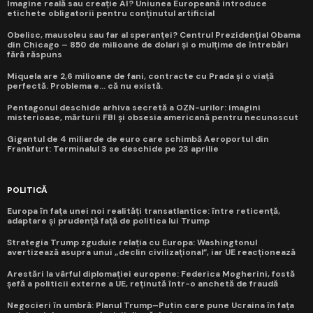
Imagine reală sau creație AI? Uniunea Europeană introduce
etichete obligatorii pentru conținutul artificial
Obelisc, mausoleu sau far al speranței? Centrul Prezidențial Obama
din Chicago – 850 de milioane de dolari și o mulțime de întrebări
fără răspuns
Miquela are 2,6 milioane de fani, contracte cu Prada și o viață
perfectă. Problema e... că nu există.
Pentagonul deschide arhiva secretă a OZN-urilor: imagini
misterioase, mărturii FBI și obsesia americană pentru necunoscut
Gigantul de 4 miliarde de euro care schimbă Aeroportul din
Frankfurt: Terminalul 3 se deschide pe 23 aprilie
POLITICĂ
Europa în fața unei noi realități transatlantice: între reticență,
adaptare și prudență față de politica lui Trump
Strategia Trump zguduie relația cu Europa: Washingtonul
avertizează asupra unui „declin civilizațional”, iar UE reacționează
Arestări la vârful diplomației europene: Federica Mogherini, fostă
șefă a politicii externe a UE, reținută într-o anchetă de fraudă
Negocieri în umbră: Planul Trump–Putin care pune Ucraina în fața