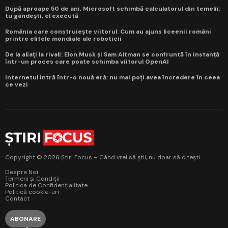
După aproape 50 de ani, Microsoft schimbă calculatorul din temelii:
tu gândești, el execută
România care construiește viitorul: Cum au ajuns liceenii români
printre elitele mondiale ale roboticii
De la aliați la rivali: Elon Musk și Sam Altman se confruntă în instanță
într-un proces care poate schimba viitorul OpenAI
Internetul intră într-o nouă eră: nu mai poți avea încredere în ceea
ce vezi
Copyright © 2026 Știri Focus – Când vrei să știi, nu doar să citești
Despre Noi
Termeni și Condiții
Politica de Confidențialitate
Politică cookie-uri
Contact
ABONARE