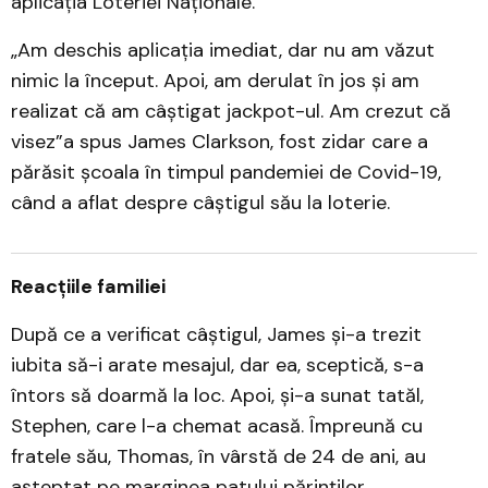
aplicația Loteriei Naționale.
„Am deschis aplicația imediat, dar nu am văzut
nimic la început. Apoi, am derulat în jos și am
realizat că am câștigat jackpot-ul. Am crezut că
visez”a spus James Clarkson, fost zidar care a
părăsit școala în timpul pandemiei de Covid-19,
când a aflat despre câștigul său la loterie.
Reacțiile familiei
După ce a verificat câștigul, James și-a trezit
iubita să-i arate mesajul, dar ea, sceptică, s-a
întors să doarmă la loc. Apoi, și-a sunat tatăl,
Stephen, care l-a chemat acasă. Împreună cu
fratele său, Thomas, în vârstă de 24 de ani, au
așteptat pe marginea patului părinților