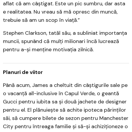
aflat că am câștigat. Este un pic sumbru, dar asta
e realitatea. Nu vreau să mă opresc din muncă,
trebuie să am un scop în viață.”
Stephen Clarkson, tatăl său, a subliniat importanța
muncii, spunând că mulți milionari încă lucrează
pentru a-și menține motivația zilnică.
Planuri de viitor
Până acum, James a cheltuit din câștigurile sale pe
o vacanță all-inclusive în Capul Verde, o geantă
Gucci pentru iubita sa și două jachete de designer
pentru el. El plănuiește să achite ipoteca părinților
săi, să cumpere bilete de sezon pentru Manchester
City pentru întreaga familie și să-și achiziționeze o