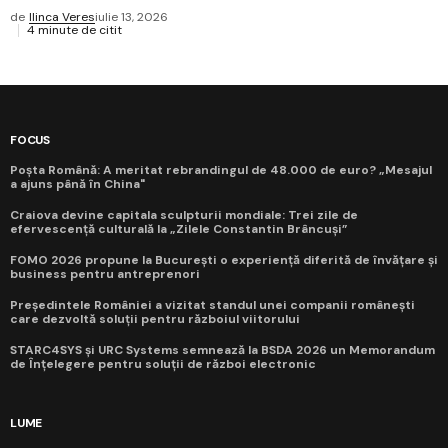
de
Ilinca Veres
iulie 13, 2026
4 minute de citit
FOCUS
Poșta Română: A meritat rebrandingul de 48.000 de euro? „Mesajul
a ajuns până în China"
Craiova devine capitala sculpturii mondiale: Trei zile de
efervescență culturală la „Zilele Constantin Brâncuși”
FOMO 2026 propune la București o experiență diferită de învățare și
business pentru antreprenori
Președintele României a vizitat standul unei companii românești
care dezvoltă soluții pentru războiul viitorului
STARC4SYS și URC Systems semnează la BSDA 2026 un Memorandum
de Înțelegere pentru soluții de război electronic
LUME