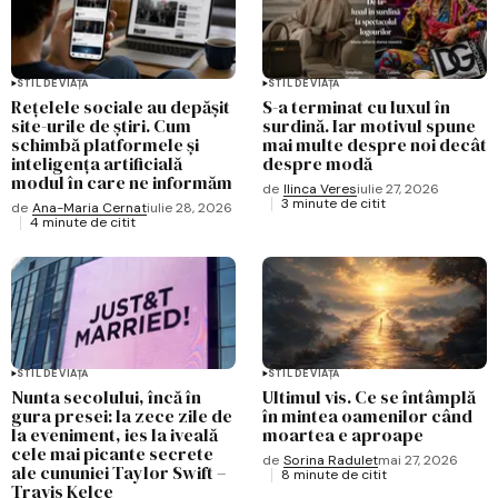
STIL DE VIAȚĂ
STIL DE VIAȚĂ
Rețelele sociale au depășit
S-a terminat cu luxul în
site-urile de știri. Cum
surdină. Iar motivul spune
schimbă platformele și
mai multe despre noi decât
inteligența artificială
despre modă
modul în care ne informăm
de
Ilinca Veres
iulie 27, 2026
3 minute de citit
de
Ana-Maria Cernat
iulie 28, 2026
4 minute de citit
STIL DE VIAȚĂ
STIL DE VIAȚĂ
Nunta secolului, încă în
Ultimul vis. Ce se întâmplă
gura presei: la zece zile de
în mintea oamenilor când
la eveniment, ies la iveală
moartea e aproape
cele mai picante secrete
de
Sorina Radulet
mai 27, 2026
ale cununiei Taylor Swift –
8 minute de citit
Travis Kelce