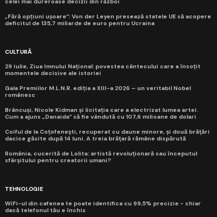
celei mai dureroase decizii din război
„Fără opțiuni ușoare”: Von der Leyen presează statele UE să acopere
deficitul de 135,7 miliarde de euro pentru Ucraina
CULTURĂ
29 iulie, Ziua Imnului Național: povestea cântecului care a însoțit
momentele decisive ale istoriei
Gala Premiilor M.L.N.R. ediția a XIII-a 2026 – un veritabil Nobel
românesc
Brâncuși, Nicole Kidman și licitația care a electrizat lumea artei.
Cum a ajuns „Danaida” să fie vândută cu 107,6 milioane de dolari
Coiful de la Coțofenești, recuperat cu daune minore, și două brățări
dacice găsite după 14 luni. A treia brățară rămâne dispărută
România, cucerită de Lolita: artistă revoluționară sau începutul
sfârșitului pentru creatorii umani?
TEHNOLOGIE
WiFi-ul din cafenea te poate identifica cu 99,5% precizie - chiar
dacă telefonul tău e închis