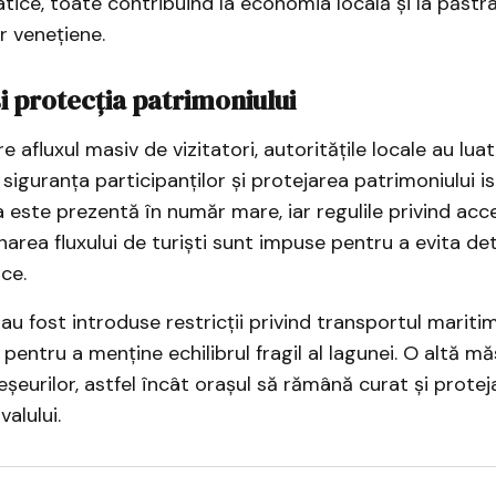
tice, toate contribuind la economia locală și la păstr
r venețiene.
i protecția patrimoniului
 afluxul masiv de vizitatori, autoritățile locale au lua
siguranța participanților și protejarea patrimoniului is
ția este prezentă în număr mare, iar regulile privind acc
narea fluxului de turiști sunt impuse pentru a evita de
ice.
u fost introduse restricții privind transportul maritim
 pentru a menține echilibrul fragil al lagunei. O altă m
șeurilor, astfel încât orașul să rămână curat și protej
valului.