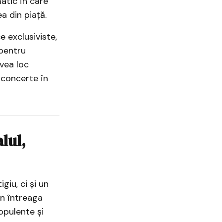
tic în care
a din piață.
 exclusiviste,
pentru
avea loc
 concerte în
lul,
giu, ci și un
in întreaga
opulente și