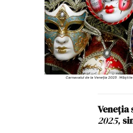
Carnavalul de la Veneția
2025
: Măștil
Veneția 
2025,
sim