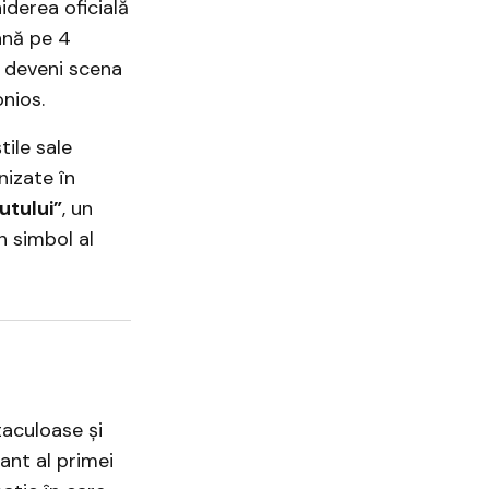
iderea oficială
ână pe 4
r deveni scena
nios.
tile sale
izate în
utului”
, un
n simbol al
taculoase și
ant al primei