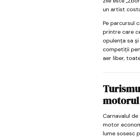
zile este „Zbor
un artist cost
Pe parcursul c
printre care ce
opulența sa și
competiții pe
aer liber, toat
Turismul
motorul 
Carnavalul de 
motor economic
lume sosesc pe