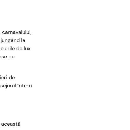
 carnavalului,
ajungând la
elurile de lux
unse pe
ieri de
sejurul într-o
u această