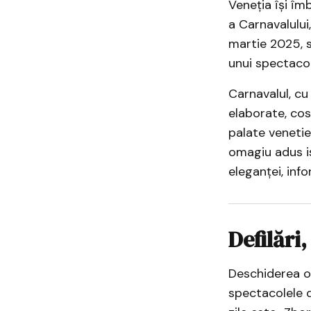
Veneția își îm
a Carnavalului
martie 2025, s
unui spectacol
Carnavalul, cu 
elaborate, co
palate venetie
omagiu adus is
eleganței, in
Defilări,
Deschiderea of
spectacolele 