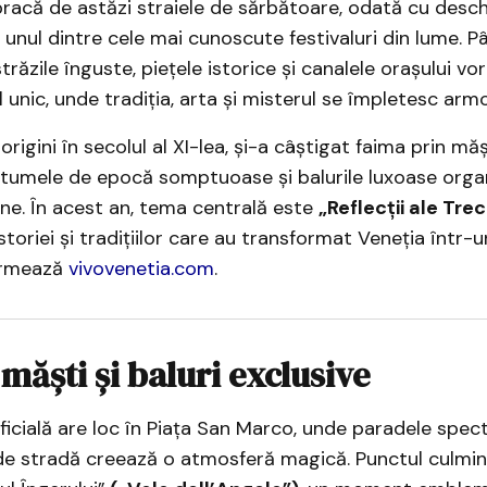
bracă de astăzi straiele de sărbătoare, odată cu desch
, unul dintre cele mai cunoscute festivaluri din lume. P
trăzile înguste, piețele istorice și canalele orașului vo
 unic, unde tradiția, arta și misterul se împletesc armo
origini în secolul al XI-lea, și-a câștigat faima prin măș
stumele de epocă somptuoase și balurile luxoase organ
ne. În acest an, tema centrală este
„Reflecții ale Trec
toriei și tradițiilor care au transformat Veneția într-u
formează
vivovenetia.com
.
 măști și baluri exclusive
icială are loc în Piața San Marco, unde paradele spec
de stradă creează o atmosferă magică. Punctul culmin