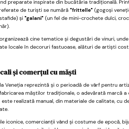
ind preparate inspirate din bucătăria tradițională. Prin
referate de turiști se numără
"frittelle"
(gogoși veneț
tafide) și
"galani"
(un fel de mini-crochete dulci, croc
ăr).
 organizează cine tematice și degustări de vinuri, unde
te locale în decoruri fastuoase, alături de artiști cos
ocali și comerțul cu măști
a Veneția reprezintă și o perioadă de vârf pentru artiza
n fabricarea măștilor tradiționale, o adevărată marcă a 
este realizată manual, din materiale de calitate, cu de
nate.
le iconice, comercianții vând și costume de epocă, bijut