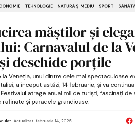
CONOMIE
TEHNOLOGIE
NATURĂ ȘI MEDIU
SPORT
SĂNĂT
cirea măștilor și eleg
lui: Carnavalul de la V
și deschide porțile
e la Veneția, unul dintre cele mai spectaculoase 
Italiei, a început astăzi, 14 februarie, și va contin
Festivalul atrage anual mii de turiști, fascinați d
e rafinate și paradele grandioase.
adulet
Actualizat
februarie 14, 2025