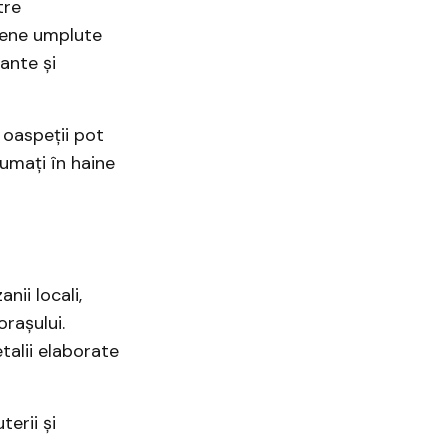
tre
iene umplute
ante și
 oaspeții pot
tumați în haine
nii locali,
orașului.
talii elaborate
erii și