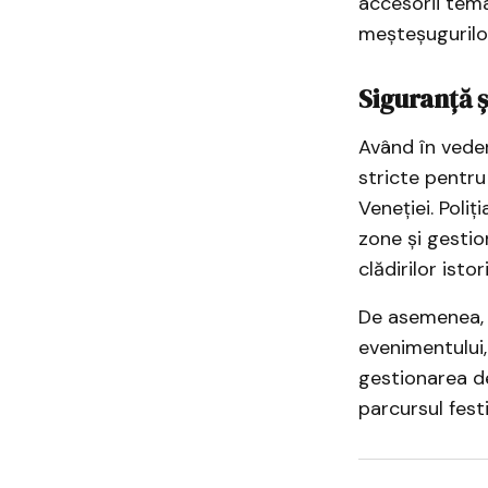
accesorii tema
meșteșugurilo
Siguranță ș
Având în vedere
stricte pentru 
Veneției. Poli
zone și gestio
clădirilor istor
De asemenea, a
evenimentului,
gestionarea de
parcursul festi