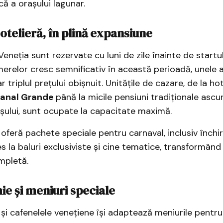
ă a orașului lagunar.
otelieră, în plină expansiune
Veneția sunt rezervate cu luni de zile înainte de startul
amerelor cresc semnificativ în această perioadă, unele 
r triplul prețului obișnuit. Unitățile de cazare, de la hot
anal Grande
până la micile pensiuni tradiționale asc
șului, sunt ocupate la capacitate maximă.
 oferă pachete speciale pentru carnaval, inclusiv închir
 la baluri exclusiviste și cine tematice, transformând 
mpletă.
e și meniuri speciale
și cafenelele venețiene își adaptează meniurile pentr