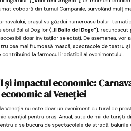
ul Îngerului”
(„Volo dell’Angelo”)
, un moment emblema
umat coboară din turnul Campanile, survolând mulțime
arnavalului, orașul va găzdui numeroase baluri tematice
lebrul Bal al Dogilor
(„Il Ballo del Doge”)
, recunoscut 
 accesibil doar invitaților selectați. De asemenea, vor 
ntru cea mai frumoasă mască, spectacole de teatru și
e contribuind la farmecul irezistibil al evenimentului.
 și impactul economic: Carnava
economic al Veneției
la Veneția nu este doar un eveniment cultural de presti
 esențial pentru oraș. Anual, sute de mii de turiști d
ntru a se bucura de spectacolele de stradă, balurile 