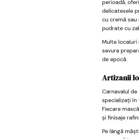
perioadă, ofer
delicatesele p
cu cremă sau s
pudrate cu zah
Multe localuri
savura prepara
de epocă.
Artizanii l
Carnavalul de l
specializați î
Fiecare mască 
și finisaje rafi
Pe lângă măști