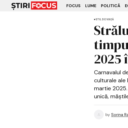
FOCUS
LUME
POLITICĂ
E
STIL DE VIAȚĂ
Strălu
timpu
2025 î
Carnavalul d
culturale ale 
martie 2025. 
unică, măștil
by
Sorina R