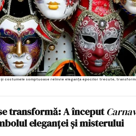
e și costumele somptuoase reînvie eleganța epocilor trecute, transfor
se transformă: A început
Carnav
bolul eleganței și misterului