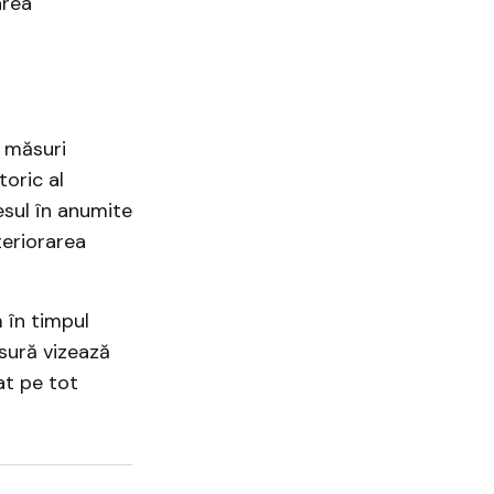
area
t măsuri
toric al
esul în anumite
teriorarea
 în timpul
ăsură vizează
at pe tot