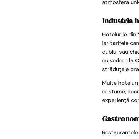
atmosfera unic
Industria h
Hotelurile din 
iar tarifele c
dublul sau chia
cu vedere la
C
străduțele ora
Multe hoteluri
costume, acces
experiență co
Gastronomi
Restaurantele 