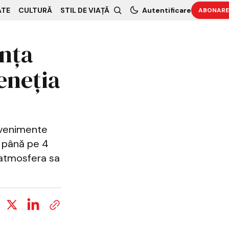
ATE
CULTURĂ
STIL DE VIAȚĂ
Autentificare
ABONARE
anța
eneția
evenimente
ua până pe 4
e atmosfera sa