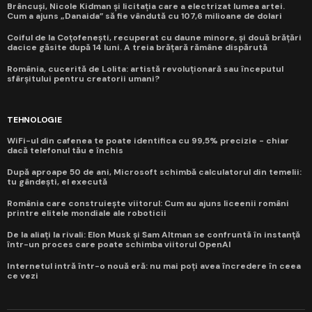
Brâncuși, Nicole Kidman și licitația care a electrizat lumea artei.
Cum a ajuns „Danaida” să fie vândută cu 107,6 milioane de dolari
Coiful de la Coțofenești, recuperat cu daune minore, și două brățări
dacice găsite după 14 luni. A treia brățară rămâne dispărută
România, cucerită de Lolita: artistă revoluționară sau începutul
sfârșitului pentru creatorii umani?
TEHNOLOGIE
WiFi-ul din cafenea te poate identifica cu 99,5% precizie - chiar
dacă telefonul tău e închis
După aproape 50 de ani, Microsoft schimbă calculatorul din temelii:
tu gândești, el execută
România care construiește viitorul: Cum au ajuns liceenii români
printre elitele mondiale ale roboticii
De la aliați la rivali: Elon Musk și Sam Altman se confruntă în instanță
într-un proces care poate schimba viitorul OpenAI
Internetul intră într-o nouă eră: nu mai poți avea încredere în ceea
ce vezi