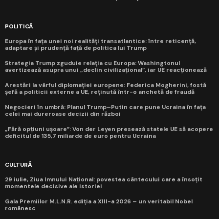
POLITICĂ
Europa în fața unei noi realități transatlantice: între reticență,
adaptare și prudență față de politica lui Trump
Strategia Trump zguduie relația cu Europa: Washingtonul
avertizează asupra unui „declin civilizațional”, iar UE reacționează
Arestări la vârful diplomației europene: Federica Mogherini, fostă
șefă a politicii externe a UE, reținută într-o anchetă de fraudă
Negocieri în umbră: Planul Trump–Putin care pune Ucraina în fața
celei mai dureroase decizii din război
„Fără opțiuni ușoare”: Von der Leyen presează statele UE să acopere
deficitul de 135,7 miliarde de euro pentru Ucraina
CULTURĂ
29 iulie, Ziua Imnului Național: povestea cântecului care a însoțit
momentele decisive ale istoriei
Gala Premiilor M.L.N.R. ediția a XIII-a 2026 – un veritabil Nobel
românesc