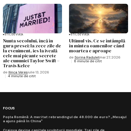
STIL DE VIAȚĂ
STIL DE VIAȚĂ
Nunta secolului, încă în
Ultimul vis. Ce se întâmplă
gura presei: la zece zile de
în mintea oamenilor când
la eveniment, ies la iveală
moartea e aproape
cele mai picante secrete
de
Sorina Radulet
mai 27, 2026
ale cununiei Taylor Swift –
8 minute de citit
Travis Kelce
de
Ilinca Veres
iulie 13, 2026
4 minute de citit
FOCUS
Poșta Română: A meritat rebrandingul de 48.000 de euro? „Mesajul
a ajuns până în China"
Craiova devine capitala sculpturii mondiale: Trei zile de