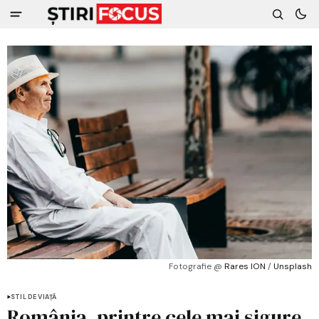
Fotografie @ 
Rares ION
 / 
Unsplash
STIL DE VIAȚĂ
România, printre cele mai sigure