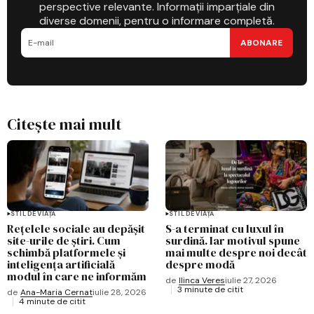
perspective relevante. Informații imparțiale din
diverse domenii, pentru o informare completă.
ABONARE
Citește mai mult
STIL DE VIAȚĂ
STIL DE VIAȚĂ
Rețelele sociale au depășit
S-a terminat cu luxul în
site-urile de știri. Cum
surdină. Iar motivul spune
schimbă platformele și
mai multe despre noi decât
inteligența artificială
despre modă
modul în care ne informăm
de
Ilinca Veres
iulie 27, 2026
3 minute de citit
de
Ana-Maria Cernat
iulie 28, 2026
4 minute de citit