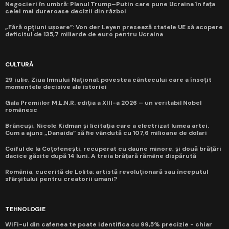
Negocieri în umbră: Planul Trump–Putin care pune Ucraina în fața
celei mai dureroase decizii din război
„Fără opțiuni ușoare”: Von der Leyen presează statele UE să acopere
deficitul de 135,7 miliarde de euro pentru Ucraina
CULTURĂ
29 iulie, Ziua Imnului Național: povestea cântecului care a însoțit
momentele decisive ale istoriei
Gala Premiilor M.L.N.R. ediția a XIII-a 2026 – un veritabil Nobel
românesc
Brâncuși, Nicole Kidman și licitația care a electrizat lumea artei.
Cum a ajuns „Danaida” să fie vândută cu 107,6 milioane de dolari
Coiful de la Coțofenești, recuperat cu daune minore, și două brățări
dacice găsite după 14 luni. A treia brățară rămâne dispărută
România, cucerită de Lolita: artistă revoluționară sau începutul
sfârșitului pentru creatorii umani?
TEHNOLOGIE
WiFi-ul din cafenea te poate identifica cu 99,5% precizie - chiar