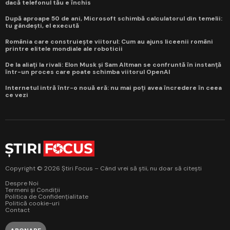
dacă telefonul tău e închis
După aproape 50 de ani, Microsoft schimbă calculatorul din temelii:
tu gândești, el execută
România care construiește viitorul: Cum au ajuns liceenii români
printre elitele mondiale ale roboticii
De la aliați la rivali: Elon Musk și Sam Altman se confruntă în instanță
într-un proces care poate schimba viitorul OpenAI
Internetul intră într-o nouă eră: nu mai poți avea încredere în ceea
ce vezi
Copyright © 2026 Știri Focus – Când vrei să știi, nu doar să citești
Despre Noi
Termeni și Condiții
Politica de Confidențialitate
Politică cookie-uri
Contact