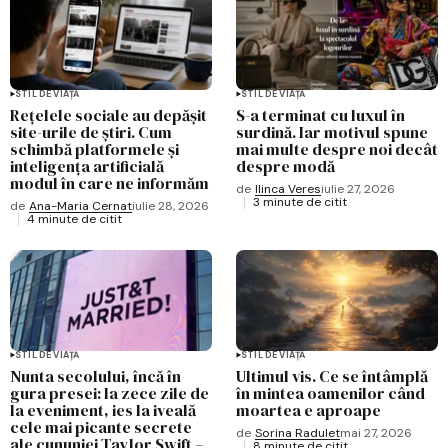
STIL DE VIAȚĂ
STIL DE VIAȚĂ
Rețelele sociale au depășit
S-a terminat cu luxul în
site-urile de știri. Cum
surdină. Iar motivul spune
schimbă platformele și
mai multe despre noi decât
inteligența artificială
despre modă
modul în care ne informăm
de
Ilinca Veres
iulie 27, 2026
3 minute de citit
de
Ana-Maria Cernat
iulie 28, 2026
4 minute de citit
STIL DE VIAȚĂ
STIL DE VIAȚĂ
Nunta secolului, încă în
Ultimul vis. Ce se întâmplă
gura presei: la zece zile de
în mintea oamenilor când
la eveniment, ies la iveală
moartea e aproape
cele mai picante secrete
de
Sorina Radulet
mai 27, 2026
ale cununiei Taylor Swift –
8 minute de citit