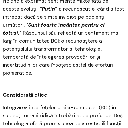
Noland a exprimat sentimente mixte față de
aceste evoluții.
"Puțin"
, a recunoscut el când a fost
întrebat dacă se simte invidios pe pacienții
următori.
"Sunt foarte încântat pentru ei,
totuși."
Răspunsul său reflectă un sentiment mai
larg în comunitatea BCI: o recunoaștere a
potențialului transformator al tehnologiei,
temperată de înțelegerea provocărilor și
incertitudinilor care însoțesc astfel de eforturi
pionieratice.
Considerații etice
Integrarea interfețelor creier-computer (BCI) în
subiecții umani ridică întrebări etice profunde. Deși
tehnologia oferă promisiunea de a restabili funcții