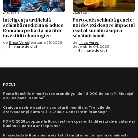
SĂNĂTATE
SĂNĂTATE
Inteligența artificială
Portocala schimbă genele:
schimbă medicina și aduce
noi dovezi despre impactul
România pe harta marilor
real al sucului asupra
investiții tehnologice
sănătății inimii
de
Ilinca Veres
februarie 25, 2026
de
Ilinca Veres
3 minute de citit
decembrie 04, 2025
4 minute de citit
FOCUS
Poșta Română: A meritat rebrandingul de 48.000 de euro? „Mesajul
a ajuns până în China"
Craiova devine capitala sculpturii mondiale: Trei zile de
efervescență culturală la „Zilele Constantin Brâncuși”
FOMO 2026 propune la București o experiență diferită de învățare și
business pentru antreprenori
Președintele României a vizitat standul unei companii românești