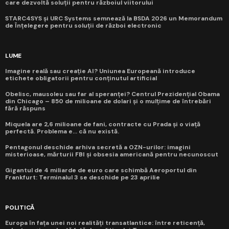
care dezvoltă soluții pentru războiul viitorului
STARC4SYS și URC Systems semnează la BSDA 2026 un Memorandum
de Înțelegere pentru soluții de război electronic
LUME
Imagine reală sau creație AI? Uniunea Europeană introduce
etichete obligatorii pentru conținutul artificial
Obelisc, mausoleu sau far al speranței? Centrul Prezidențial Obama
din Chicago – 850 de milioane de dolari și o mulțime de întrebări
fără răspuns
Miquela are 2,6 milioane de fani, contracte cu Prada și o viață
perfectă. Problema e... că nu există.
Pentagonul deschide arhiva secretă a OZN-urilor: imagini
misterioase, mărturii FBI și obsesia americană pentru necunoscut
Gigantul de 4 miliarde de euro care schimbă Aeroportul din
Frankfurt: Terminalul 3 se deschide pe 23 aprilie
POLITICĂ
Europa în fața unei noi realități transatlantice: între reticență,