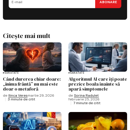
ABONARE
Citește mai mult
SĂNĂTATE
SĂNĂTATE
Când durerea chiar doare:
Algoritmul AI care îți poate
„inima frântă” nu mai este
prezice boala înainte să
doar o metaforă
apară simptomele
de
Ilinca Veres
martie 29, 2026
de
Sorina Radulet
3 minute de citit
februarie 25, 2026
7 minute de citit