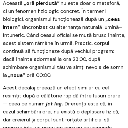
Această
„oră pierdută”
nu este doar o metaforă,
ci un fenomen fiziologic concret. În termeni
biologici, organismul funcționează după un
„ceas
intern”
sincronizat cu alternanța naturală lumină–
întuneric. Când ceasul oficial se mută brusc înainte,
acest sistem rămâne în urmă. Practic, corpul
continuă să funcționeze după vechiul program:
dacă înainte adormeai la ora 23:00, după
schimbare organismul tău va simți nevoia de somn
la
„noua”
oră 00:00.
Acest decalaj creează un efect similar cu cel
resimțit după o călătorie rapidă între fusuri orare
— ceea ce numim
jet lag.
Diferența este că, în
cazul schimbării orei, nu există o deplasare fizică,
dar creierul și corpul sunt forțate artificial să
opereze într-un program care nu corespunde