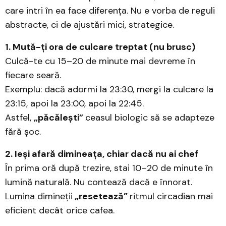
care intri în ea face diferența. Nu e vorba de reguli
abstracte, ci de ajustări mici, strategice.
1. Mută-ți ora de culcare treptat (nu brusc)
Culcă-te cu 15–20 de minute mai devreme în
fiecare seară.
Exemplu: dacă adormi la 23:30, mergi la culcare la
23:15, apoi la 23:00, apoi la 22:45.
Astfel,
„păcălești”
ceasul biologic să se adapteze
fără șoc.
2. Ieși afară dimineața, chiar dacă nu ai chef
În prima oră după trezire, stai 10–20 de minute în
lumină naturală. Nu contează dacă e înnorat.
Lumina dimineții
„resetează”
ritmul circadian mai
eficient decât orice cafea.