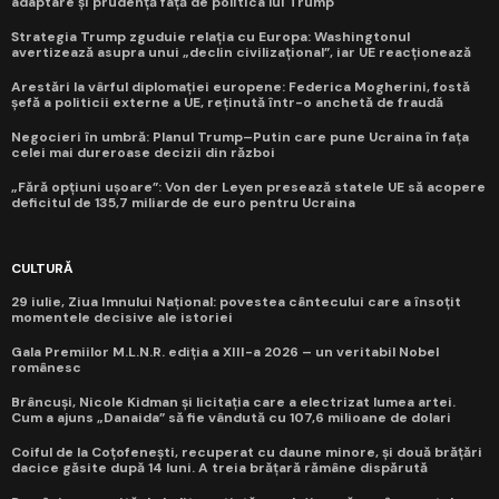
adaptare și prudență față de politica lui Trump
Strategia Trump zguduie relația cu Europa: Washingtonul
avertizează asupra unui „declin civilizațional”, iar UE reacționează
Arestări la vârful diplomației europene: Federica Mogherini, fostă
șefă a politicii externe a UE, reținută într-o anchetă de fraudă
Negocieri în umbră: Planul Trump–Putin care pune Ucraina în fața
celei mai dureroase decizii din război
„Fără opțiuni ușoare”: Von der Leyen presează statele UE să acopere
deficitul de 135,7 miliarde de euro pentru Ucraina
CULTURĂ
29 iulie, Ziua Imnului Național: povestea cântecului care a însoțit
momentele decisive ale istoriei
Gala Premiilor M.L.N.R. ediția a XIII-a 2026 – un veritabil Nobel
românesc
Brâncuși, Nicole Kidman și licitația care a electrizat lumea artei.
Cum a ajuns „Danaida” să fie vândută cu 107,6 milioane de dolari
Coiful de la Coțofenești, recuperat cu daune minore, și două brățări
dacice găsite după 14 luni. A treia brățară rămâne dispărută