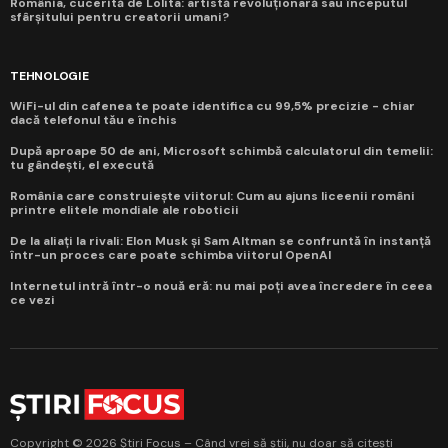
România, cucerită de Lolita: artistă revoluționară sau începutul
sfârșitului pentru creatorii umani?
TEHNOLOGIE
WiFi-ul din cafenea te poate identifica cu 99,5% precizie - chiar
dacă telefonul tău e închis
După aproape 50 de ani, Microsoft schimbă calculatorul din temelii:
tu gândești, el execută
România care construiește viitorul: Cum au ajuns liceenii români
printre elitele mondiale ale roboticii
De la aliați la rivali: Elon Musk și Sam Altman se confruntă în instanță
într-un proces care poate schimba viitorul OpenAI
Internetul intră într-o nouă eră: nu mai poți avea încredere în ceea
ce vezi
Copyright © 2026 Știri Focus – Când vrei să știi, nu doar să citești