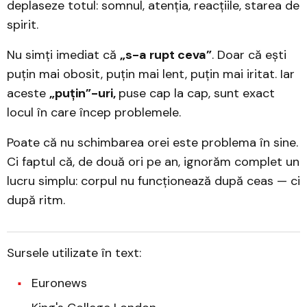
deplaseze totul: somnul, atenția, reacțiile, starea de
spirit.
Nu simți imediat că
„s-a rupt ceva”
. Doar că ești
puțin mai obosit, puțin mai lent, puțin mai iritat. Iar
aceste
„puțin”-uri,
puse cap la cap, sunt exact
locul în care încep problemele.
Poate că nu schimbarea orei este problema în sine.
Ci faptul că, de două ori pe an, ignorăm complet un
lucru simplu: corpul nu funcționează după ceas — ci
după ritm.
Sursele utilizate în text:
Euronews