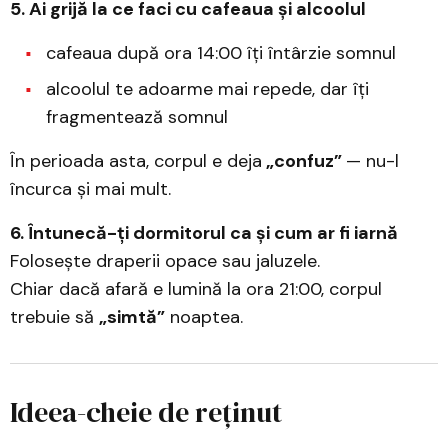
5. Ai grijă la ce faci cu cafeaua și alcoolul
cafeaua după ora 14:00 îți întârzie somnul
alcoolul te adoarme mai repede, dar îți
fragmentează somnul
În perioada asta, corpul e deja
„confuz”
— nu-l
încurca și mai mult.
6. Întunecă-ți dormitorul ca și cum ar fi iarnă
Folosește draperii opace sau jaluzele.
Chiar dacă afară e lumină la ora 21:00, corpul
trebuie să
„simtă”
noaptea.
Ideea-cheie de reținut