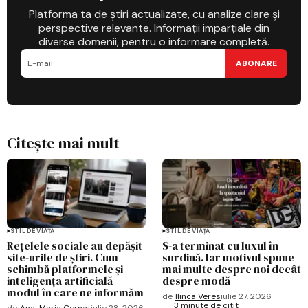
Platforma ta de știri actualizate, cu analize clare și
perspective relevante. Informații imparțiale din
diverse domenii, pentru o informare completă.
ABONARE
Citește mai mult
STIL DE VIAȚĂ
STIL DE VIAȚĂ
Rețelele sociale au depășit
S-a terminat cu luxul în
site-urile de știri. Cum
surdină. Iar motivul spune
schimbă platformele și
mai multe despre noi decât
inteligența artificială
despre modă
modul în care ne informăm
de
Ilinca Veres
iulie 27, 2026
3 minute de citit
de
Ana-Maria Cernat
iulie 28, 2026