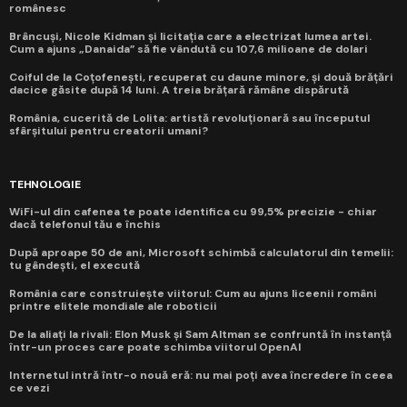
românesc
Brâncuși, Nicole Kidman și licitația care a electrizat lumea artei.
Cum a ajuns „Danaida” să fie vândută cu 107,6 milioane de dolari
Coiful de la Coțofenești, recuperat cu daune minore, și două brățări
dacice găsite după 14 luni. A treia brățară rămâne dispărută
România, cucerită de Lolita: artistă revoluționară sau începutul
sfârșitului pentru creatorii umani?
TEHNOLOGIE
WiFi-ul din cafenea te poate identifica cu 99,5% precizie - chiar
dacă telefonul tău e închis
După aproape 50 de ani, Microsoft schimbă calculatorul din temelii:
tu gândești, el execută
România care construiește viitorul: Cum au ajuns liceenii români
printre elitele mondiale ale roboticii
De la aliați la rivali: Elon Musk și Sam Altman se confruntă în instanță
într-un proces care poate schimba viitorul OpenAI
Internetul intră într-o nouă eră: nu mai poți avea încredere în ceea
ce vezi