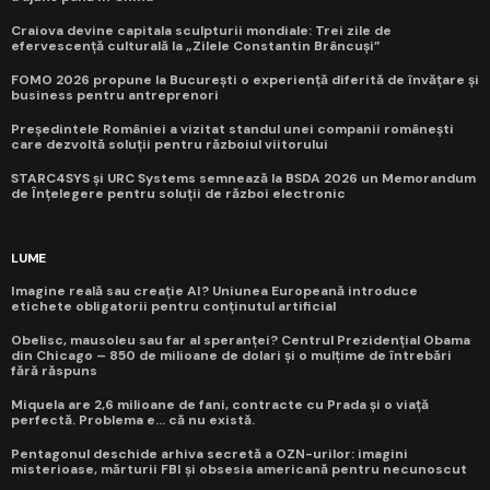
Craiova devine capitala sculpturii mondiale: Trei zile de
efervescență culturală la „Zilele Constantin Brâncuși”
FOMO 2026 propune la București o experiență diferită de învățare și
business pentru antreprenori
Președintele României a vizitat standul unei companii românești
care dezvoltă soluții pentru războiul viitorului
STARC4SYS și URC Systems semnează la BSDA 2026 un Memorandum
de Înțelegere pentru soluții de război electronic
LUME
Imagine reală sau creație AI? Uniunea Europeană introduce
etichete obligatorii pentru conținutul artificial
Obelisc, mausoleu sau far al speranței? Centrul Prezidențial Obama
din Chicago – 850 de milioane de dolari și o mulțime de întrebări
fără răspuns
Miquela are 2,6 milioane de fani, contracte cu Prada și o viață
perfectă. Problema e... că nu există.
Pentagonul deschide arhiva secretă a OZN-urilor: imagini
misterioase, mărturii FBI și obsesia americană pentru necunoscut