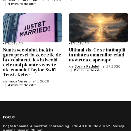
4 minute de citit
STIL DE VIAȚĂ
STIL DE VIAȚĂ
Nunta secolului, încă în
Ultimul vis. Ce se întâmplă
gura presei: la zece zile de
în mintea oamenilor când
la eveniment, ies la iveală
moartea e aproape
cele mai picante secrete
de
Sorina Radulet
mai 27, 2026
ale cununiei Taylor Swift –
8 minute de citit
Travis Kelce
de
Ilinca Veres
iulie 13, 2026
4 minute de citit
FOCUS
Poșta Română: A meritat rebrandingul de 48.000 de euro? „Mesajul
a ajuns până în China"