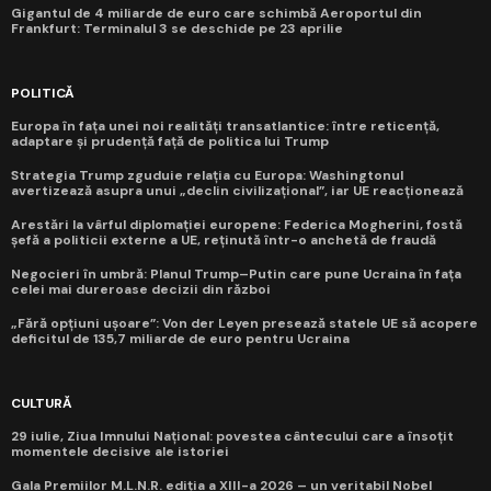
Gigantul de 4 miliarde de euro care schimbă Aeroportul din
Frankfurt: Terminalul 3 se deschide pe 23 aprilie
POLITICĂ
Europa în fața unei noi realități transatlantice: între reticență,
adaptare și prudență față de politica lui Trump
Strategia Trump zguduie relația cu Europa: Washingtonul
avertizează asupra unui „declin civilizațional”, iar UE reacționează
Arestări la vârful diplomației europene: Federica Mogherini, fostă
șefă a politicii externe a UE, reținută într-o anchetă de fraudă
Negocieri în umbră: Planul Trump–Putin care pune Ucraina în fața
celei mai dureroase decizii din război
„Fără opțiuni ușoare”: Von der Leyen presează statele UE să acopere
deficitul de 135,7 miliarde de euro pentru Ucraina
CULTURĂ
29 iulie, Ziua Imnului Național: povestea cântecului care a însoțit
momentele decisive ale istoriei
Gala Premiilor M.L.N.R. ediția a XIII-a 2026 – un veritabil Nobel