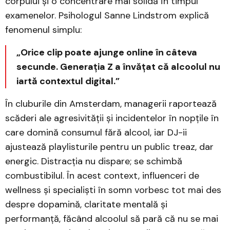
corpului și o concentrare mai solidă în timpul
examenelor. Psihologul Sanne Lindstrom explică
fenomenul simplu:
„Orice clip poate ajunge online în câteva
secunde. Generația Z a învățat că alcoolul nu
iartă contextul digital.”
În cluburile din Amsterdam, managerii raportează
scăderi ale agresivității și incidentelor în nopțile în
care domină consumul fără alcool, iar DJ-ii
ajustează playlisturile pentru un public treaz, dar
energic. Distracția nu dispare; se schimbă
combustibilul. În acest context, influenceri de
wellness și specialiști în somn vorbesc tot mai des
despre dopamină, claritate mentală și
performanță, făcând alcoolul să pară că nu se mai