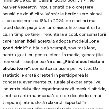
miliarde de dolari până în 2030, potrivit
Allied
Market Research
, impulsionată de o creștere
anuală de două cifre. Vânzările berilor zero alcool
s-au accelerat cu 18% în 2024, de cinci ori mai
rapid decât piața berilor clasice. Interesant este
că, în timp ce tinerii renunță la alcool, consumatorii
care rămân fideli acestuia adoptă modelul
„one
good drink”
: o băutură scumpă, savurată lent,
pentru gust, nu pentru efect. În media, generațiile
mai vechi reacționează ironic:
„Fără alcool viața e
plictisitoare”
, comentează userii pe Twitter. Dar
statisticile arată creșteri în participarea la
concerte, evenimente culturale și experiențe live.
Industria cluburilor experimentează meniuri hibride,
shot-uri anti-mah­murială, ore de deschidere mai
timpurii și atmosferă relaxată. Expertul în