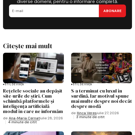
diverse domenii, pentru o informare completă.
ABONARE
Citește mai mult
STIL DE VIAȚĂ
STIL DE VIAȚĂ
Rețelele sociale au depășit
S-a terminat cu luxul în
site-urile de știri. Cum
surdină. Iar motivul spune
schimbă platformele și
mai multe despre noi decât
inteligența artificială
despre modă
modul în care ne informăm
de
Ilinca Veres
iulie 27, 2026
3 minute de citit
de
Ana-Maria Cernat
iulie 28, 2026
4 minute de citit