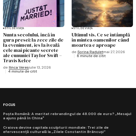
STIL DE VIAȚĂ
STIL DE VIAȚĂ
Nunta secolului, încă în
Ultimul vis. Ce se întâmplă
gura presei: la zece zile de
în mintea oamenilor când
la eveniment, ies la iveală
moartea e aproape
cele mai picante secrete
de
Sorina Radulet
mai 27, 2026
ale cununiei Taylor Swift –
8 minute de citit
Travis Kelce
de
Ilinca Veres
iulie 13, 2026
4 minute de citit
FOCUS
Poșta Română: A meritat rebrandingul de 48.000 de euro? „Mesajul
a ajuns până în China"
Craiova devine capitala sculpturii mondiale: Trei zile de
efervescență culturală la „Zilele Constantin Brâncuși”