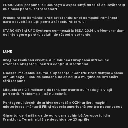
FOMO 2026 propune la București o experiență diferită de învățare și
business pentru antreprenori
Președintele României a vizitat standul unei companii românești
care dezvoltă soluții pentru războiul viitorului
STARC4SYS și URC Systems semnează la BSDA 2026 un Memorandum
de Înțelegere pentru soluții de război electronic
LUME
Imagine reală sau creație AI? Uniunea Europeană introduce
etichete obligatorii pentru conținutul artificial
Obelisc, mausoleu sau far al speranței? Centrul Prezidențial Obama
din Chicago – 850 de milioane de dolari și o mulțime de întrebări
fără răspuns
Miquela are 2,6 milioane de fani, contracte cu Prada și o viață
perfectă. Problema e... că nu există.
Pentagonul deschide arhiva secretă a OZN-urilor: imagini
misterioase, mărturii FBI și obsesia americană pentru necunoscut
Gigantul de 4 miliarde de euro care schimbă Aeroportul din
Frankfurt: Terminalul 3 se deschide pe 23 aprilie