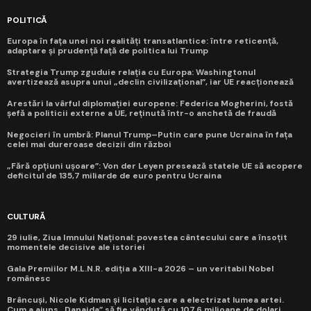
POLITICĂ
Europa în fața unei noi realități transatlantice: între reticență,
adaptare și prudență față de politica lui Trump
Strategia Trump zguduie relația cu Europa: Washingtonul
avertizează asupra unui „declin civilizațional”, iar UE reacționează
Arestări la vârful diplomației europene: Federica Mogherini, fostă
șefă a politicii externe a UE, reținută într-o anchetă de fraudă
Negocieri în umbră: Planul Trump–Putin care pune Ucraina în fața
celei mai dureroase decizii din război
„Fără opțiuni ușoare”: Von der Leyen presează statele UE să acopere
deficitul de 135,7 miliarde de euro pentru Ucraina
CULTURĂ
29 iulie, Ziua Imnului Național: povestea cântecului care a însoțit
momentele decisive ale istoriei
Gala Premiilor M.L.N.R. ediția a XIII-a 2026 – un veritabil Nobel
românesc
Brâncuși, Nicole Kidman și licitația care a electrizat lumea artei.
Cum a ajuns „Danaida” să fie vândută cu 107,6 milioane de dolari