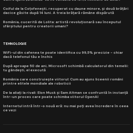
Coiful de la Coțofenești, recuperat cu daune minore, și două brățări
dacice găsite după 14 luni. A treia brățară rămâne dispărută
România, cucerită de Lolita: artistă revoluționară sau începutul
sfârșitului pentru creatorii umani?
TEHNOLOGIE
WiFi-ul din cafenea te poate identifica cu 99,5% precizie - chiar
dacă telefonul tău e închis
După aproape 50 de ani, Microsoft schimbă calculatorul din temelii:
tu gândești, el execută
România care construiește viitorul: Cum au ajuns liceenii români
printre elitele mondiale ale roboticii
De la aliați la rivali: Elon Musk și Sam Altman se confruntă în instanță
într-un proces care poate schimba viitorul OpenAI
Internetul intră într-o nouă eră: nu mai poți avea încredere în ceea
ce vezi