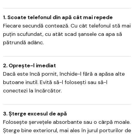
1. Scoate telefonul din apă cât mai repede
Fiecare secundă contează. Cu cât telefonul stă mai
puțin scufundat, cu atât scad șansele ca apa să
pătrundă adânc.
2. Oprește-l imediat
Dacă este încă pornit, închide-l fără a apăsa alte
butoane inutil. Evită să-l folosești sau să-l
conectezi la încărcător.
3. Șterge excesul de apă
Folosește șervețele absorbante sau o cârpă moale.
Șterge bine exteriorul, mai ales în jurul porturilor de