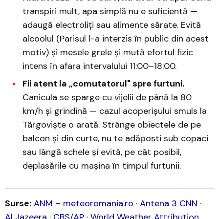
transpiri mult, apa simplă nu e suficientă —
adaugă electroliți sau alimente sărate. Evită
alcoolul (Parisul l-a interzis în public din acest
motiv) și mesele grele și mută efortul fizic
intens în afara intervalului 11:00–18:00.
Fii atent la „comutatorul" spre furtuni.
Canicula se sparge cu vijelii de până la 80
km/h și grindină — cazul acoperișului smuls la
Târgoviște o arată. Strânge obiectele de pe
balcon și din curte, nu te adăposti sub copaci
sau lângă schele și evită, pe cât posibil,
deplasările cu mașina în timpul furtunii.
Surse:
ANM – meteoromania.ro
·
Antena 3 CNN
·
Al Jazeera
·
CBS/AP
·
World Weather Attribution