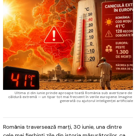
Ultima zi din iunie prinde aproape toată România sub avertizare de 
căldură extremă — un tipar tot mai frecvent în verile europene. Imagine 
generată cu ajutorul inteligenței artificiale
România traversează marți, 30 iunie, una dintre
cele mai fierbinți zile din istoria măsurătorilor, ca