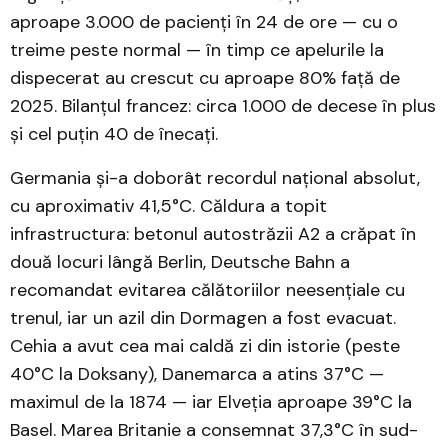
aproape 3.000 de pacienți în 24 de ore — cu o
treime peste normal — în timp ce apelurile la
dispecerat au crescut cu aproape 80% față de
2025. Bilanțul francez: circa 1.000 de decese în plus
și cel puțin 40 de înecați.
Germania și-a doborât recordul național absolut,
cu aproximativ 41,5°C. Căldura a topit
infrastructura: betonul autostrăzii A2 a crăpat în
două locuri lângă Berlin, Deutsche Bahn a
recomandat evitarea călătoriilor neesențiale cu
trenul, iar un azil din Dormagen a fost evacuat.
Cehia a avut cea mai caldă zi din istorie (peste
40°C la Doksany), Danemarca a atins 37°C —
maximul de la 1874 — iar Elveția aproape 39°C la
Basel. Marea Britanie a consemnat 37,3°C în sud-