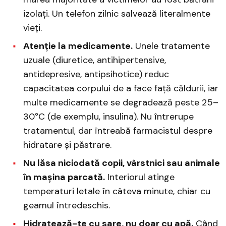
izolați. Un telefon zilnic salvează literalmente
vieți.
Atenție la medicamente.
Unele tratamente
uzuale (diuretice, antihipertensive,
antidepresive, antipsihotice) reduc
capacitatea corpului de a face față căldurii, iar
multe medicamente se degradează peste 25–
30°C (de exemplu, insulina). Nu întrerupe
tratamentul, dar întreabă farmacistul despre
hidratare și păstrare.
Nu lăsa niciodată copii, vârstnici sau animale
în mașina parcată.
Interiorul atinge
temperaturi letale în câteva minute, chiar cu
geamul întredeschis.
Hidratează-te cu sare, nu doar cu apă.
Când