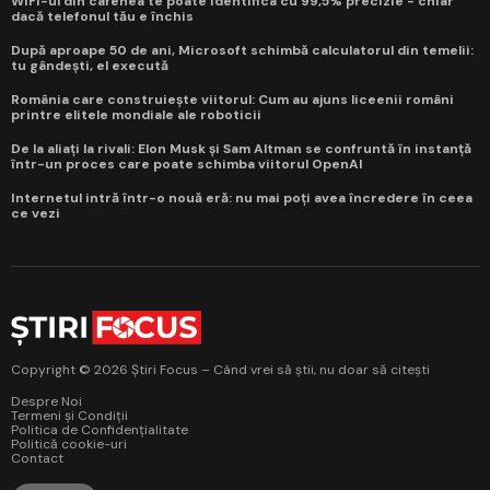
WiFi-ul din cafenea te poate identifica cu 99,5% precizie - chiar
dacă telefonul tău e închis
După aproape 50 de ani, Microsoft schimbă calculatorul din temelii:
tu gândești, el execută
România care construiește viitorul: Cum au ajuns liceenii români
printre elitele mondiale ale roboticii
De la aliați la rivali: Elon Musk și Sam Altman se confruntă în instanță
într-un proces care poate schimba viitorul OpenAI
Internetul intră într-o nouă eră: nu mai poți avea încredere în ceea
ce vezi
Copyright © 2026 Știri Focus – Când vrei să știi, nu doar să citești
Despre Noi
Termeni și Condiții
Politica de Confidențialitate
Politică cookie-uri
Contact