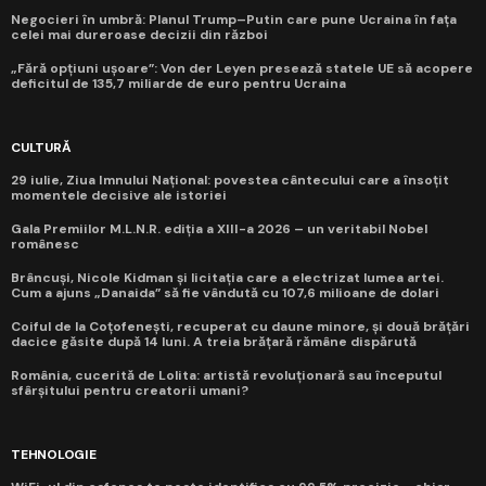
Negocieri în umbră: Planul Trump–Putin care pune Ucraina în fața
celei mai dureroase decizii din război
„Fără opțiuni ușoare”: Von der Leyen presează statele UE să acopere
deficitul de 135,7 miliarde de euro pentru Ucraina
CULTURĂ
29 iulie, Ziua Imnului Național: povestea cântecului care a însoțit
momentele decisive ale istoriei
Gala Premiilor M.L.N.R. ediția a XIII-a 2026 – un veritabil Nobel
românesc
Brâncuși, Nicole Kidman și licitația care a electrizat lumea artei.
Cum a ajuns „Danaida” să fie vândută cu 107,6 milioane de dolari
Coiful de la Coțofenești, recuperat cu daune minore, și două brățări
dacice găsite după 14 luni. A treia brățară rămâne dispărută
România, cucerită de Lolita: artistă revoluționară sau începutul
sfârșitului pentru creatorii umani?
TEHNOLOGIE