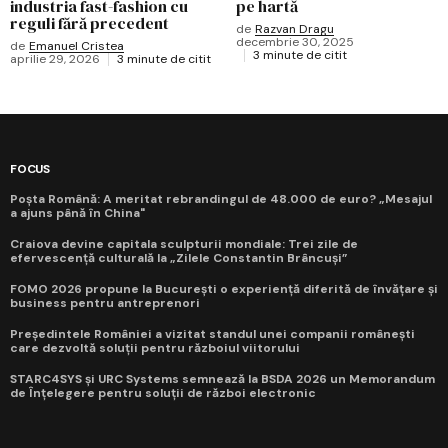
industria fast-fashion cu
pe hartă
reguli fără precedent
de
Razvan Dragu
decembrie 30, 2025
de
Emanuel Cristea
3 minute de citit
aprilie 29, 2026
3 minute de citit
FOCUS
Poșta Română: A meritat rebrandingul de 48.000 de euro? „Mesajul
a ajuns până în China"
Craiova devine capitala sculpturii mondiale: Trei zile de
efervescență culturală la „Zilele Constantin Brâncuși”
FOMO 2026 propune la București o experiență diferită de învățare și
business pentru antreprenori
Președintele României a vizitat standul unei companii românești
care dezvoltă soluții pentru războiul viitorului
STARC4SYS și URC Systems semnează la BSDA 2026 un Memorandum
de Înțelegere pentru soluții de război electronic