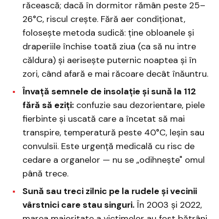
răcească; dacă în dormitor rămân peste 25–
26°C, riscul crește. Fără aer condiționat,
folosește metoda sudică: ține obloanele și
draperiile închise toată ziua (ca să nu intre
căldura) și aerisește puternic noaptea și în
zori, când afară e mai răcoare decât înăuntru.
Învață semnele de insolație și sună la 112
fără să eziți:
confuzie sau dezorientare, piele
fierbinte și uscată care a încetat să mai
transpire, temperatură peste 40°C, leșin sau
convulsii. Este urgență medicală cu risc de
cedare a organelor — nu se „odihnește" omul
până trece.
Sună sau treci zilnic pe la rudele și vecinii
vârstnici care stau singuri.
În 2003 și 2022,
marea majoritate a victimelor au fost bătrâni