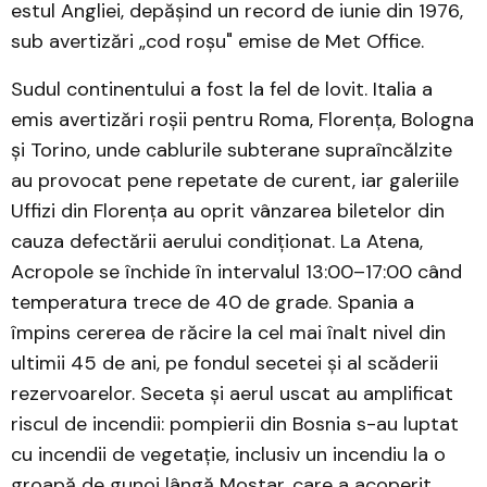
estul Angliei, depășind un record de iunie din 1976,
sub avertizări „cod roșu" emise de Met Office.
Sudul continentului a fost la fel de lovit. Italia a
emis avertizări roșii pentru Roma, Florența, Bologna
și Torino, unde cablurile subterane supraîncălzite
au provocat pene repetate de curent, iar galeriile
Uffizi din Florența au oprit vânzarea biletelor din
cauza defectării aerului condiționat. La Atena,
Acropole se închide în intervalul 13:00–17:00 când
temperatura trece de 40 de grade. Spania a
împins cererea de răcire la cel mai înalt nivel din
ultimii 45 de ani, pe fondul secetei și al scăderii
rezervoarelor. Seceta și aerul uscat au amplificat
riscul de incendii: pompierii din Bosnia s-au luptat
cu incendii de vegetație, inclusiv un incendiu la o
groapă de gunoi lângă Mostar, care a acoperit