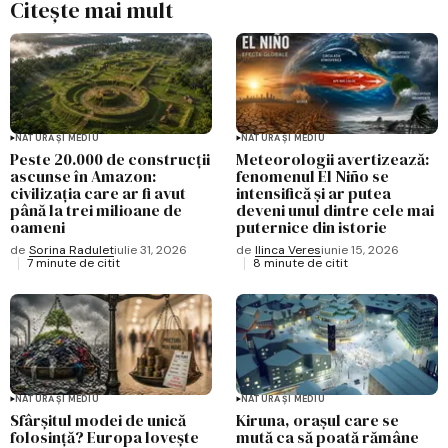
Citește mai mult
NATURĂ ȘI MEDIU
NATURĂ ȘI MEDIU
Peste 20.000 de construcții
Meteorologii avertizează:
ascunse în Amazon:
fenomenul El Niño se
civilizația care ar fi avut
intensifică și ar putea
până la trei milioane de
deveni unul dintre cele mai
oameni
puternice din istorie
de
Sorina Radulet
iulie 31, 2026
de
Ilinca Veres
iunie 15, 2026
7 minute de citit
8 minute de citit
NATURĂ ȘI MEDIU
NATURĂ ȘI MEDIU
Sfârșitul modei de unică
Kiruna, orașul care se
folosință? Europa lovește
mută ca să poată rămâne