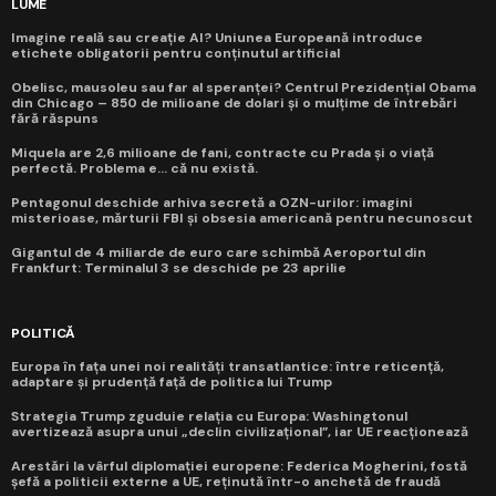
LUME
Imagine reală sau creație AI? Uniunea Europeană introduce
etichete obligatorii pentru conținutul artificial
Obelisc, mausoleu sau far al speranței? Centrul Prezidențial Obama
din Chicago – 850 de milioane de dolari și o mulțime de întrebări
fără răspuns
Miquela are 2,6 milioane de fani, contracte cu Prada și o viață
perfectă. Problema e... că nu există.
Pentagonul deschide arhiva secretă a OZN-urilor: imagini
misterioase, mărturii FBI și obsesia americană pentru necunoscut
Gigantul de 4 miliarde de euro care schimbă Aeroportul din
Frankfurt: Terminalul 3 se deschide pe 23 aprilie
POLITICĂ
Europa în fața unei noi realități transatlantice: între reticență,
adaptare și prudență față de politica lui Trump
Strategia Trump zguduie relația cu Europa: Washingtonul
avertizează asupra unui „declin civilizațional”, iar UE reacționează
Arestări la vârful diplomației europene: Federica Mogherini, fostă
șefă a politicii externe a UE, reținută într-o anchetă de fraudă