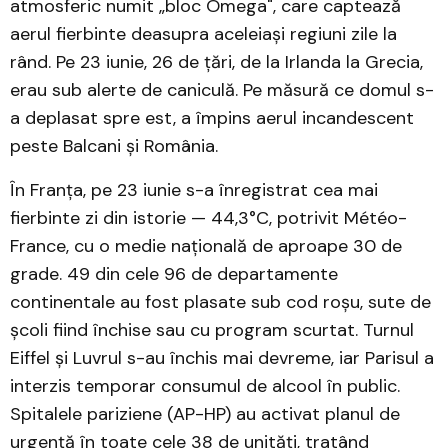
atmosferic numit „bloc Omega", care captează
aerul fierbinte deasupra aceleiași regiuni zile la
rând. Pe 23 iunie, 26 de țări, de la Irlanda la Grecia,
erau sub alerte de caniculă. Pe măsură ce domul s-
a deplasat spre est, a împins aerul incandescent
peste Balcani și România.
În Franța, pe 23 iunie s-a înregistrat cea mai
fierbinte zi din istorie — 44,3°C, potrivit Météo-
France, cu o medie națională de aproape 30 de
grade. 49 din cele 96 de departamente
continentale au fost plasate sub cod roșu, sute de
școli fiind închise sau cu program scurtat. Turnul
Eiffel și Luvrul s-au închis mai devreme, iar Parisul a
interzis temporar consumul de alcool în public.
Spitalele pariziene (AP-HP) au activat planul de
urgență în toate cele 38 de unități, tratând