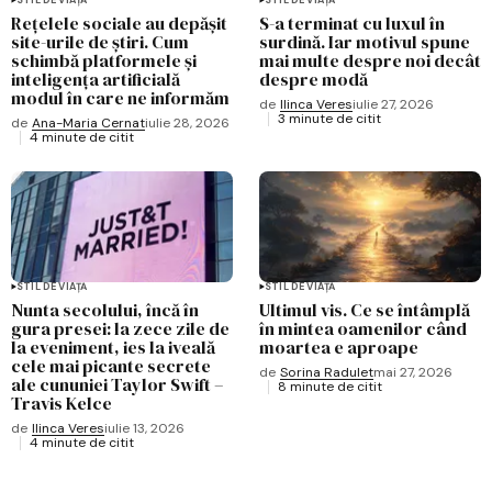
Rețelele sociale au depășit
S-a terminat cu luxul în
site-urile de știri. Cum
surdină. Iar motivul spune
schimbă platformele și
mai multe despre noi decât
inteligența artificială
despre modă
modul în care ne informăm
de
Ilinca Veres
iulie 27, 2026
3 minute de citit
de
Ana-Maria Cernat
iulie 28, 2026
4 minute de citit
STIL DE VIAȚĂ
STIL DE VIAȚĂ
Nunta secolului, încă în
Ultimul vis. Ce se întâmplă
gura presei: la zece zile de
în mintea oamenilor când
la eveniment, ies la iveală
moartea e aproape
cele mai picante secrete
de
Sorina Radulet
mai 27, 2026
ale cununiei Taylor Swift –
8 minute de citit
Travis Kelce
de
Ilinca Veres
iulie 13, 2026
4 minute de citit