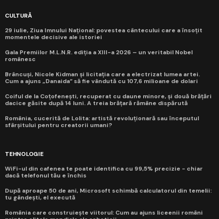
CULTURĂ
29 iulie, Ziua Imnului Național: povestea cântecului care a însoțit
momentele decisive ale istoriei
Gala Premiilor M.L.N.R. ediția a XIII-a 2026 – un veritabil Nobel
românesc
Brâncuși, Nicole Kidman și licitația care a electrizat lumea artei.
Cum a ajuns „Danaida” să fie vândută cu 107,6 milioane de dolari
Coiful de la Coțofenești, recuperat cu daune minore, și două brățări
dacice găsite după 14 luni. A treia brățară rămâne dispărută
România, cucerită de Lolita: artistă revoluționară sau începutul
sfârșitului pentru creatorii umani?
TEHNOLOGIE
WiFi-ul din cafenea te poate identifica cu 99,5% precizie - chiar
dacă telefonul tău e închis
După aproape 50 de ani, Microsoft schimbă calculatorul din temelii:
tu gândești, el execută
România care construiește viitorul: Cum au ajuns liceenii români