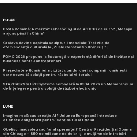
FOCUS
Poșta Română: A meritat rebrandingul de 48.000 de euro? „Mesajul
a ajuns până în China"
Craiova devine capitala sculpturii mondiale: Trei zile de
efervescență culturală la „Zilele Constantin Brâncuși”
FOMO 2026 propune la București o experiență diferită de învățare și
business pentru antreprenori
Președintele României a vizitat standul unei companii românești
care dezvoltă soluții pentru războiul viitorului
STARC4SYS și URC Systems semnează la BSDA 2026 un Memorandum
de Înțelegere pentru soluții de război electronic
LUME
Imagine reală sau creație AI? Uniunea Europeană introduce
etichete obligatorii pentru conținutul artificial
Obelisc, mausoleu sau far al speranței? Centrul Prezidențial Obama
din Chicago – 850 de milioane de dolari și o mulțime de întrebări