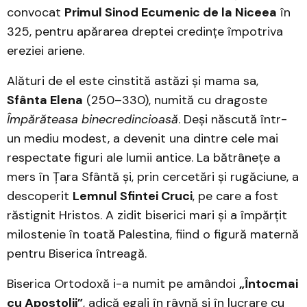
convocat
Primul Sinod Ecumenic de la Niceea
în
325, pentru apărarea dreptei credințe împotriva
ereziei ariene.
Alături de el este cinstită astăzi și mama sa,
Sfânta Elena
(250–330), numită cu dragoste
Împărăteasa binecredincioasă
. Deși născută într-
un mediu modest, a devenit una dintre cele mai
respectate figuri ale lumii antice. La bătrânețe a
mers în Țara Sfântă și, prin cercetări și rugăciune, a
descoperit
Lemnul Sfintei Cruci
, pe care a fost
răstignit Hristos. A zidit biserici mari și a împărțit
milostenie în toată Palestina, fiind o figură maternă
pentru Biserica întreagă.
Biserica Ortodoxă i-a numit pe amândoi
„Întocmai
cu Apostolii”
, adică egali în râvnă și în lucrare cu