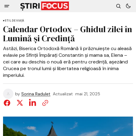
STIL DE VIAȚĂ
Calendar Ortodox – Ghidul zilei în
Lumină și Credință
Astăzi, Biserica Ortodoxă Română îi prăznuiește cu aleasă
evlavie pe Sfinții Împărați Constantin și mama sa, Elena –
cei care au deschis o nouă eră pentru credință, așezând
Crucea pe tronul lumii și libertatea religioasă în inima
imperiului.
by
Sorina Radulet
Actualizat
mai 21, 2025