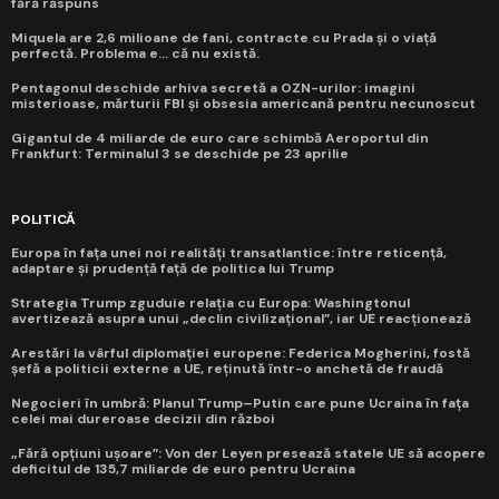
fără răspuns
Miquela are 2,6 milioane de fani, contracte cu Prada și o viață
perfectă. Problema e... că nu există.
Pentagonul deschide arhiva secretă a OZN-urilor: imagini
misterioase, mărturii FBI și obsesia americană pentru necunoscut
Gigantul de 4 miliarde de euro care schimbă Aeroportul din
Frankfurt: Terminalul 3 se deschide pe 23 aprilie
POLITICĂ
Europa în fața unei noi realități transatlantice: între reticență,
adaptare și prudență față de politica lui Trump
Strategia Trump zguduie relația cu Europa: Washingtonul
avertizează asupra unui „declin civilizațional”, iar UE reacționează
Arestări la vârful diplomației europene: Federica Mogherini, fostă
șefă a politicii externe a UE, reținută într-o anchetă de fraudă
Negocieri în umbră: Planul Trump–Putin care pune Ucraina în fața
celei mai dureroase decizii din război
„Fără opțiuni ușoare”: Von der Leyen presează statele UE să acopere
deficitul de 135,7 miliarde de euro pentru Ucraina