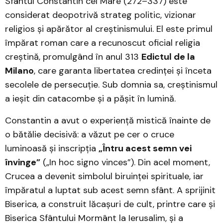
Sfântul Constantin cel Mare (272–337) este
considerat deopotrivă strateg politic, vizionar
religios și apărător al creștinismului. El este primul
împărat roman care a recunoscut oficial religia
creștină, promulgând în anul 313
Edictul de la
Milano
, care garanta libertatea credinței și înceta
secolele de persecuție. Sub domnia sa, creștinismul
a ieșit din catacombe și a pășit în lumină.
Constantin a avut o experiență mistică înainte de
o bătălie decisivă: a văzut pe cer o cruce
luminoasă și inscripția
„Întru acest semn vei
învinge”
(„In hoc signo vinces”). Din acel moment,
Crucea a devenit simbolul biruinței spirituale, iar
împăratul a luptat sub acest semn sfânt. A sprijinit
Biserica, a construit lăcașuri de cult, printre care și
Biserica Sfântului Mormânt la Ierusalim, și a