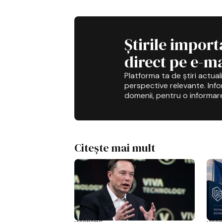
Știrile import
direct pe e-ma
Platforma ta de știri actuali
perspective relevante. Infor
domenii, pentru o informar
Citește mai mult