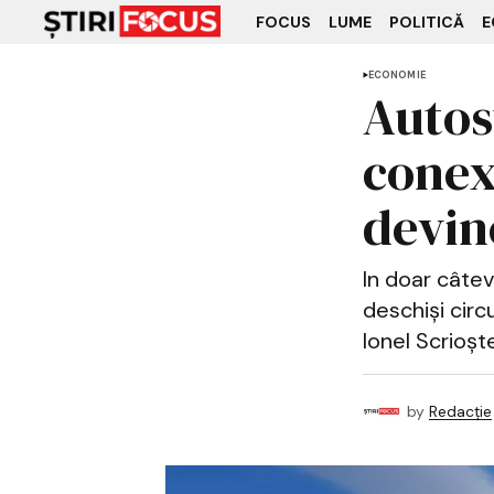
FOCUS
LUME
POLITICĂ
E
ECONOMIE
Autos
conex
devine
In doar câtev
deschiși circu
Ionel Scrioș
by
Redacție