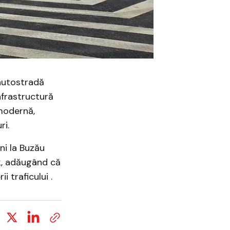
autostradă
nfrastructură
modernă,
ri.
ni la Buzău
k, adăugând că
 traficului .