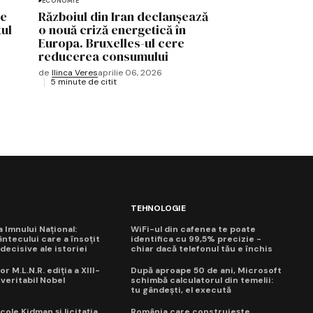
ECONOMIE
pe
Războiul din Iran declanșează
tul
o nouă criză energetică în
Europa. Bruxelles-ul cere
reducerea consumului
de
Ilinca Veres
aprilie 06, 2026
5 minute de citit
TEHNOLOGIE
ua Imnului Național:
WiFi-ul din cafenea te poate
ntecului care a însoțit
identifica cu 99,5% precizie -
ecisive ale istoriei
chiar dacă telefonul tău e închis
or M.L.N.R. ediția a XIII-
După aproape 50 de ani, Microsoft
 veritabil Nobel
schimbă calculatorul din temelii:
tu gândești, el execută
cole Kidman și licitația
România care construiește