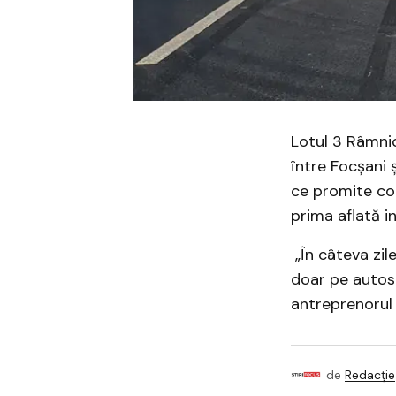
Lotul 3 Râmni
între Focșani 
ce promite co
prima aflată in
„În câteva zil
doar pe autost
antreprenorul 
de
Redacție