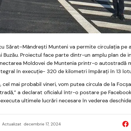
cu Sărat–Mândrești Munteni va permite circulația pe 
și Buzău. Proiectul face parte dintr-un amplu plan de i
nectarea Moldovei de Muntenia printr-o autostradă 
tegral în execuție- 320 de kilometri împărați în 13 lotu
e, cel mai probabil vineri, vom putea circula de la Focșa
radă,” a declarat oficialul într-o postare pe Faceboo
executa ultimele lucrări necesare în vederea deschiderii
Actualizat
decembrie 17, 2024