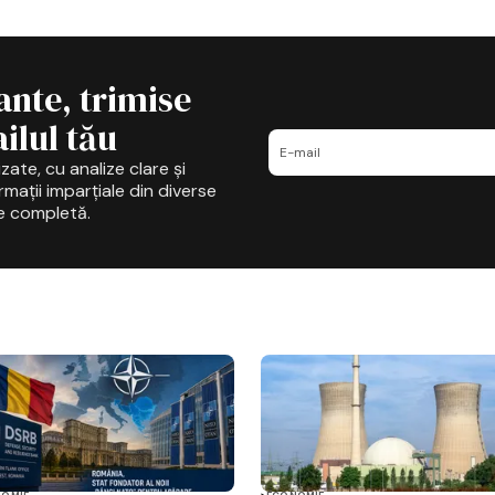
ante, trimise
ilul tău
zate, cu analize clare și
mații imparțiale din diverse
e completă.