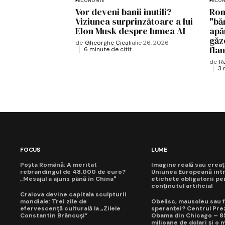
ECONOMIE
ECON
Vor deveni banii inutili?
Rom
Viziunea surprinzătoare a lui
"bă
Elon Musk despre lumea AI
apă
găz
de
Gheorghe Cical
iulie 26, 2026
fla
6 minute de citit
de
R
3 
FOCUS
LUME
Poșta Română: A meritat
Imagine reală sau creaț
rebrandingul de 48.000 de euro?
Uniunea Europeană int
„Mesajul a ajuns până în China"
etichete obligatorii pe
conținutul artificial
Craiova devine capitala sculpturii
mondiale: Trei zile de
Obelisc, mausoleu sau f
efervescență culturală la „Zilele
speranței? Centrul Prez
Constantin Brâncuși”
Obama din Chicago – 8
milioane de dolari și o 