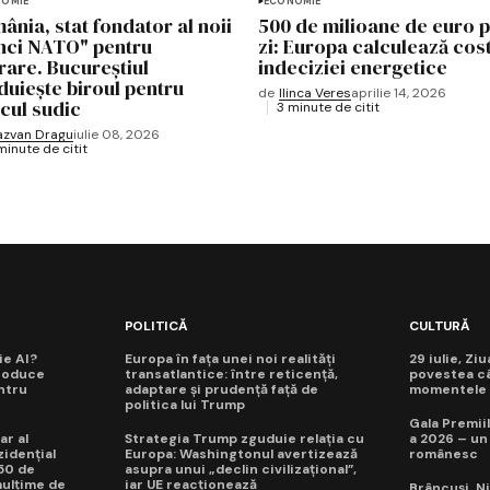
OMIE
ECONOMIE
ânia, stat fondator al noii
500 de milioane de euro 
nci NATO" pentru
zi: Europa calculează cos
rare. Bucureștiul
indeciziei energetice
duiește biroul pentru
de
Ilinca Veres
aprilie 14, 2026
ncul sudic
3 minute de citit
azvan Dragu
iulie 08, 2026
minute de citit
POLITICĂ
CULTURĂ
ie AI?
Europa în fața unei noi realități
29 iulie, Zi
roduce
transatlantice: între reticență,
povestea câ
ntru
adaptare și prudență față de
momentele d
politica lui Trump
Gala Premiil
ar al
Strategia Trump zguduie relația cu
a 2026 – un
idențial
Europa: Washingtonul avertizează
românesc
50 de
asupra unui „declin civilizațional”,
mulțime de
iar UE reacționează
Brâncuși, Ni