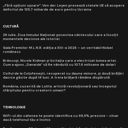
„Fără opțiuni ușoare”: Von der Leyen presează statele UE să acopere
deficitul de 135,7 miliarde de euro pentru Ucraina
CULTURĂ
29 iulie, Ziua Imnului Național: povestea cântecului care a însoțit
momentele decisive ale istoriei
Gala Premiilor M.L.N.R. ediția a XIII-a 2026 – un veritabil Nobel
românesc
Brâncuși, Nicole Kidman și licitația care a electrizat lumea artei.
Cum a ajuns „Danaida” să fie vândută cu 107,6 milioane de dolari
Coiful de la Coțofenești, recuperat cu daune minore, și două brățări
dacice găsite după 14 luni. A treia brățară rămâne dispărută
România, cucerită de Lolita: artistă revoluționară sau începutul
sfârșitului pentru creatorii umani?
TEHNOLOGIE
WiFi-ul din cafenea te poate identifica cu 99,5% precizie - chiar
dacă telefonul tău e închis