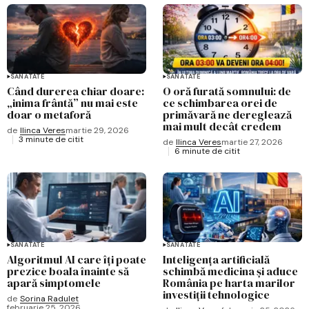
SĂNĂTATE
SĂNĂTATE
Când durerea chiar doare:
O oră furată somnului: de
„inima frântă” nu mai este
ce schimbarea orei de
doar o metaforă
primăvară ne dereglează
mai mult decât credem
de
Ilinca Veres
martie 29, 2026
3 minute de citit
de
Ilinca Veres
martie 27, 2026
6 minute de citit
SĂNĂTATE
SĂNĂTATE
Algoritmul AI care îți poate
Inteligența artificială
prezice boala înainte să
schimbă medicina și aduce
apară simptomele
România pe harta marilor
investiții tehnologice
de
Sorina Radulet
februarie 25, 2026