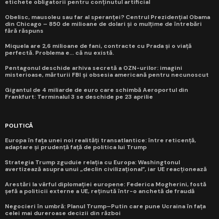
etichete obligatorii pentru conținutul artificial
Obelisc, mausoleu sau far al speranței? Centrul Prezidențial Obama
din Chicago – 850 de milioane de dolari și o mulțime de întrebări
fără răspuns
Miquela are 2,6 milioane de fani, contracte cu Prada și o viață
perfectă. Problema e... că nu există.
Pentagonul deschide arhiva secretă a OZN-urilor: imagini
misterioase, mărturii FBI și obsesia americană pentru necunoscut
Gigantul de 4 miliarde de euro care schimbă Aeroportul din
Frankfurt: Terminalul 3 se deschide pe 23 aprilie
POLITICĂ
Europa în fața unei noi realități transatlantice: între reticență,
adaptare și prudență față de politica lui Trump
Strategia Trump zguduie relația cu Europa: Washingtonul
avertizează asupra unui „declin civilizațional”, iar UE reacționează
Arestări la vârful diplomației europene: Federica Mogherini, fostă
șefă a politicii externe a UE, reținută într-o anchetă de fraudă
Negocieri în umbră: Planul Trump–Putin care pune Ucraina în fața
celei mai dureroase decizii din război