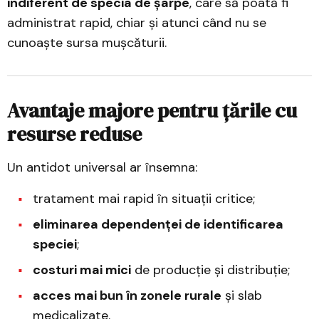
indiferent de specia de șarpe
, care să poată fi
administrat rapid, chiar și atunci când nu se
cunoaște sursa mușcăturii.
Avantaje majore pentru țările cu
resurse reduse
Un antidot universal ar însemna:
tratament mai rapid în situații critice;
eliminarea dependenței de identificarea
speciei
;
costuri mai mici
de producție și distribuție;
acces mai bun în zonele rurale
și slab
medicalizate.