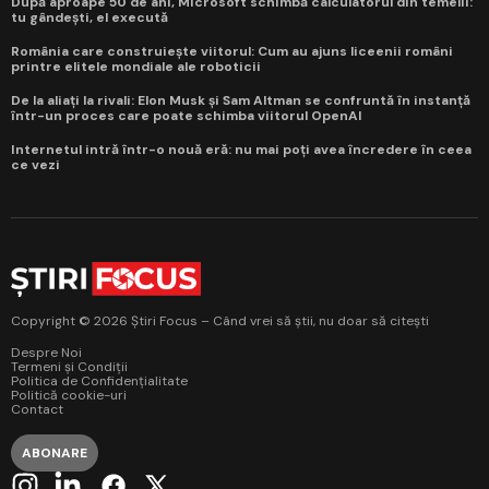
După aproape 50 de ani, Microsoft schimbă calculatorul din temelii:
tu gândești, el execută
România care construiește viitorul: Cum au ajuns liceenii români
printre elitele mondiale ale roboticii
De la aliați la rivali: Elon Musk și Sam Altman se confruntă în instanță
într-un proces care poate schimba viitorul OpenAI
Internetul intră într-o nouă eră: nu mai poți avea încredere în ceea
ce vezi
Copyright © 2026 Știri Focus – Când vrei să știi, nu doar să citești
Despre Noi
Termeni și Condiții
Politica de Confidențialitate
Politică cookie-uri
Contact
ABONARE