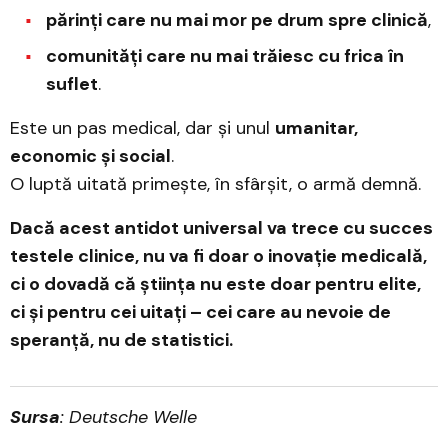
părinți care nu mai mor pe drum spre clinică
,
comunități care nu mai trăiesc cu frica în
suflet
.
Este un pas medical, dar și unul
umanitar,
economic și social
.
O luptă uitată primește, în sfârșit, o armă demnă.
Dacă acest antidot universal va trece cu succes
testele clinice, nu va fi doar o inovație medicală,
ci o dovadă că știința nu este doar pentru elite,
ci și pentru cei uitați – cei care au nevoie de
speranță, nu de statistici.
Sursa
: Deutsche Welle