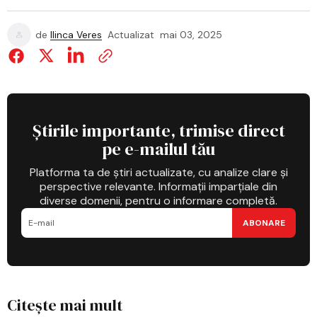
de
Ilinca Veres
Actualizat
mai 03, 2025
Știrile importante, trimise direct
pe e-mailul tău
Platforma ta de știri actualizate, cu analize clare și
perspective relevante. Informații imparțiale din
diverse domenii, pentru o informare completă.
ABONARE
Citește mai mult