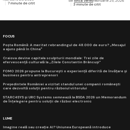
de
Ilinca Veres
februarie 25, 2026
7 minute de citit
3 minute de citit
FOCUS
Poșta Română: A meritat rebrandingul de 48.000 de euro? „Mesajul
a ajuns până în China"
Craiova devine capitala sculpturii mondiale: Trei zile de
efervescență culturală la „Zilele Constantin Brâncuși”
FOMO 2026 propune la București o experiență diferită de învățare și
business pentru antreprenori
Președintele României a vizitat standul unei companii românești
care dezvoltă soluții pentru războiul viitorului
STARC4SYS și URC Systems semnează la BSDA 2026 un Memorandum
de Înțelegere pentru soluții de război electronic
LUME
Imagine reală sau creație AI? Uniunea Europeană introduce