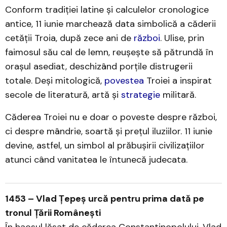
Conform tradiției latine și calculelor cronologice
antice, 11 iunie marchează data simbolică a căderii
cetății Troia, după zece ani de
război
. Ulise, prin
faimosul său cal de lemn, reușește să pătrundă în
orașul asediat, deschizând porțile distrugerii
totale. Deși mitologică,
povestea
Troiei a inspirat
secole de literatură, artă și
strategie
militară.
Căderea Troiei nu e doar o poveste despre război,
ci despre mândrie, soartă și prețul iluziilor. 11 iunie
devine, astfel, un simbol al prăbușirii civilizațiilor
atunci când vanitatea le întunecă judecata.
1453 – Vlad Țepeș urcă pentru prima dată pe
tronul Țării Românești