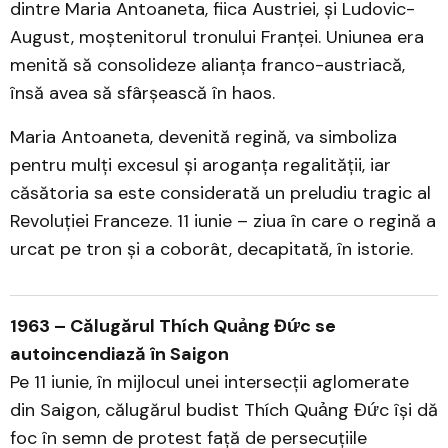
dintre Maria Antoaneta, fiica Austriei, și Ludovic-
August, moștenitorul tronului Franței. Uniunea era
menită să consolideze alianța franco-austriacă,
însă avea să sfârșească în haos.
Maria Antoaneta, devenită regină, va simboliza
pentru mulți excesul și aroganța regalității, iar
căsătoria sa este considerată un preludiu tragic al
Revoluției Franceze. 11 iunie – ziua în care o regină a
urcat pe tron și a coborât, decapitată, în istorie.
1963 – Călugărul Thích Quảng Đức se
autoincendiază în Saigon
Pe 11 iunie, în mijlocul unei intersecții aglomerate
din Saigon, călugărul budist Thích Quảng Đức își dă
foc în semn de protest față de persecuțiile