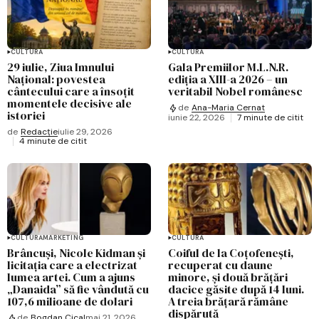
CULTURĂ
CULTURĂ
29 iulie, Ziua Imnului
Gala Premiilor M.L.N.R.
Național: povestea
ediția a XIII-a 2026 – un
cântecului care a însoțit
veritabil Nobel românesc
momentele decisive ale
de
Ana-Maria Cernat
istoriei
iunie 22, 2026
7 minute de citit
de
Redacție
iulie 29, 2026
4 minute de citit
CULTURĂ
MARKETING
CULTURĂ
Brâncuși, Nicole Kidman și
Coiful de la Coțofenești,
licitația care a electrizat
recuperat cu daune
lumea artei. Cum a ajuns
minore, și două brățări
„Danaida” să fie vândută cu
dacice găsite după 14 luni.
107,6 milioane de dolari
A treia brățară rămâne
dispărută
de
Bogdan Cical
mai 21, 2026