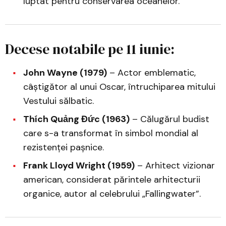
luptat pentru conservarea oceanelor.
Decese notabile pe 11 iunie:
John Wayne (1979)
– Actor emblematic,
câștigător al unui Oscar, întruchiparea mitului
Vestului sălbatic.
Thích Quảng Đức (1963)
– Călugărul budist
care s-a transformat în simbol mondial al
rezistenței pașnice.
Frank Lloyd Wright (1959)
– Arhitect vizionar
american, considerat părintele arhitecturii
organice, autor al celebrului „Fallingwater”.