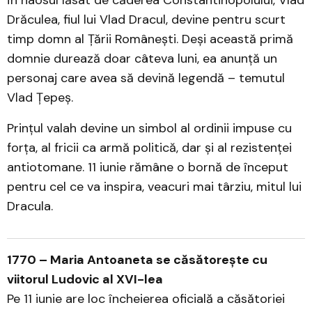
În haosul lăsat de căderea Constantinopolului, Vlad
Drăculea, fiul lui Vlad Dracul, devine pentru scurt
timp domn al Țării Românești. Deși această primă
domnie durează doar câteva luni, ea anunță un
personaj care avea să devină legendă – temutul
Vlad Țepeș.
Prințul valah devine un simbol al ordinii impuse cu
forța, al fricii ca armă politică, dar și al rezistenței
antiotomane. 11 iunie rămâne o bornă de început
pentru cel ce va inspira, veacuri mai târziu, mitul lui
Dracula.
1770 – Maria Antoaneta se căsătorește cu
viitorul Ludovic al XVI-lea
Pe 11 iunie are loc încheierea oficială a căsătoriei