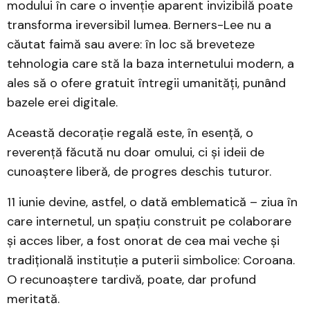
modului în care o invenție aparent invizibilă poate
transforma ireversibil lumea. Berners-Lee nu a
căutat faimă sau avere: în loc să breveteze
tehnologia care stă la baza internetului modern, a
ales să o ofere gratuit întregii umanități, punând
bazele erei digitale.
Această decorație regală este, în esență, o
reverență făcută nu doar omului, ci și ideii de
cunoaștere liberă, de progres deschis tuturor.
11 iunie devine, astfel, o dată emblematică – ziua în
care internetul, un spațiu construit pe colaborare
și acces liber, a fost onorat de cea mai veche și
tradițională instituție a puterii simbolice: Coroana.
O recunoaștere tardivă, poate, dar profund
meritată.