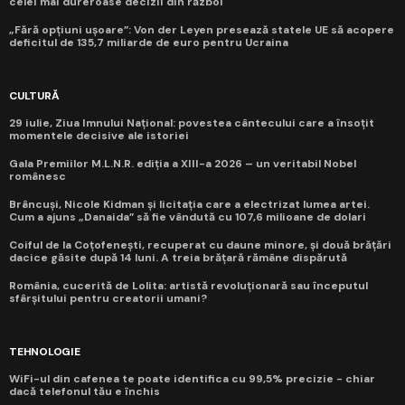
celei mai dureroase decizii din război
„Fără opțiuni ușoare”: Von der Leyen presează statele UE să acopere
deficitul de 135,7 miliarde de euro pentru Ucraina
CULTURĂ
29 iulie, Ziua Imnului Național: povestea cântecului care a însoțit
momentele decisive ale istoriei
Gala Premiilor M.L.N.R. ediția a XIII-a 2026 – un veritabil Nobel
românesc
Brâncuși, Nicole Kidman și licitația care a electrizat lumea artei.
Cum a ajuns „Danaida” să fie vândută cu 107,6 milioane de dolari
Coiful de la Coțofenești, recuperat cu daune minore, și două brățări
dacice găsite după 14 luni. A treia brățară rămâne dispărută
România, cucerită de Lolita: artistă revoluționară sau începutul
sfârșitului pentru creatorii umani?
TEHNOLOGIE
WiFi-ul din cafenea te poate identifica cu 99,5% precizie - chiar
dacă telefonul tău e închis