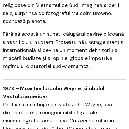
religioase din Vietnamul de Sud. Imaginea arderii
sale, surprinsă de fotograful Malcolm Browne,
șochează planeta.
Fără să scoată un sunet, călugărul devine o icoană
a sacrificiului suprem. Protestul său atrage atenția
internațională și devine un moment definitoriu al
mișcării budiste și al opiniei globale împotriva
regimului dictatorial sud-vietnamez.
1979 – Moartea lui John Wayne, simbolul
Vestului american
Pe 11 iunie se stinge din viață John Wayne, una
dintre cele mai recognoscibile figuri ale
cinematografiei americane. Cu zeci de roluri în
filme western și de război, Wayne a fost, pentru