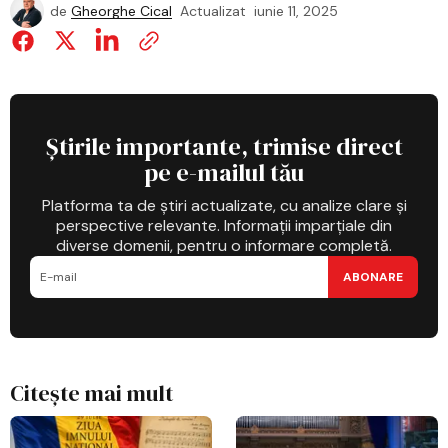
de
Gheorghe Cical
Actualizat
iunie 11, 2025
Știrile importante, trimise direct
pe e-mailul tău
Platforma ta de știri actualizate, cu analize clare și
perspective relevante. Informații imparțiale din
diverse domenii, pentru o informare completă.
ABONARE
Citește mai mult