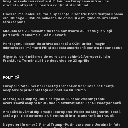
Imagine reală sau creație AI? Uniunea Europeană introduce
etichete obligatorii pentru conținutul artificial
Obelisc, mausoleu sau far al speranței? Centrul Prezidențial Obama
din Chicago – 850 de milioane de dolari și o mulțime de întrebări
fără răspuns
Miquela are 2,6 milioane de fani, contracte cu Prada și o viață
perfectă. Problema e... că nu există.
Pentagonul deschide arhiva secretă a OZN-urilor: imagini
misterioase, mărturii FBI și obsesia americană pentru necunoscut
Gigantul de 4 miliarde de euro care schimbă Aeroportul din
Frankfurt: Terminalul 3 se deschide pe 23 aprilie
POLITICĂ
Europa în fața unei noi realități transatlantice: între reticență,
adaptare și prudență față de politica lui Trump
Strategia Trump zguduie relația cu Europa: Washingtonul
avertizează asupra unui „declin civilizațional”, iar UE reacționează
Arestări la vârful diplomației europene: Federica Mogherini, fostă
șefă a politicii externe a UE, reținută într-o anchetă de fraudă
Negocieri în umbră: Planul Trump–Putin care pune Ucraina în fața