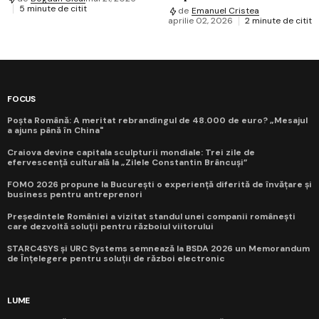
5 minute de citit
de
Emanuel Cristea
aprilie 02, 2026
2 minute de citit
FOCUS
Poșta Română: A meritat rebrandingul de 48.000 de euro? „Mesajul
a ajuns până în China"
Craiova devine capitala sculpturii mondiale: Trei zile de
efervescență culturală la „Zilele Constantin Brâncuși”
FOMO 2026 propune la București o experiență diferită de învățare și
business pentru antreprenori
Președintele României a vizitat standul unei companii românești
care dezvoltă soluții pentru războiul viitorului
STARC4SYS și URC Systems semnează la BSDA 2026 un Memorandum
de Înțelegere pentru soluții de război electronic
LUME