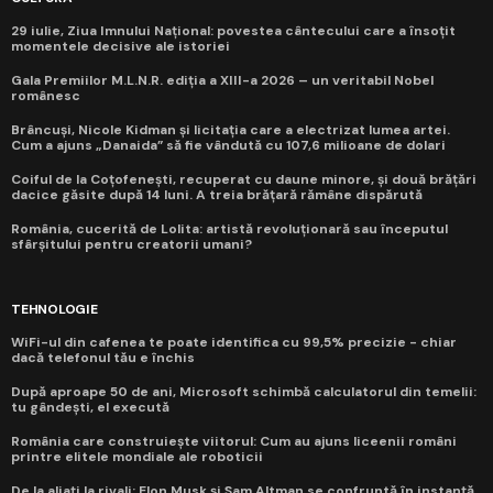
29 iulie, Ziua Imnului Național: povestea cântecului care a însoțit
momentele decisive ale istoriei
Gala Premiilor M.L.N.R. ediția a XIII-a 2026 – un veritabil Nobel
românesc
Brâncuși, Nicole Kidman și licitația care a electrizat lumea artei.
Cum a ajuns „Danaida” să fie vândută cu 107,6 milioane de dolari
Coiful de la Coțofenești, recuperat cu daune minore, și două brățări
dacice găsite după 14 luni. A treia brățară rămâne dispărută
România, cucerită de Lolita: artistă revoluționară sau începutul
sfârșitului pentru creatorii umani?
TEHNOLOGIE
WiFi-ul din cafenea te poate identifica cu 99,5% precizie - chiar
dacă telefonul tău e închis
După aproape 50 de ani, Microsoft schimbă calculatorul din temelii:
tu gândești, el execută
România care construiește viitorul: Cum au ajuns liceenii români
printre elitele mondiale ale roboticii
De la aliați la rivali: Elon Musk și Sam Altman se confruntă în instanță