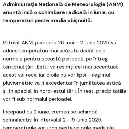
Administrația Națională de Meteorologie (ANM)
anunță însă o schimbare radicală în iunie, cu
temperaturi peste media obișnuită.
Potrivit ANM, perioada 26 mai – 2 iunie 2025 va
aduce temperaturi mai scăzute decât cele
normale pentru această perioadă, pe întreg
teritoriul țării. Estul va resimți cel mai accentuat
acest val rece, iar ploile nu vor lipsi – regimul
pluviometric va fi excedentar în jumătatea estică
și, în special, în nord-estul țării. În rest, precipitațiile
vor fi sub normalul perioadei.
Începând cu 2 iunie, vremea se schimbă
semnificativ. În intervalul 2 – 9 iunie 2025,
temperaturile vor urca peste valorile medii ale