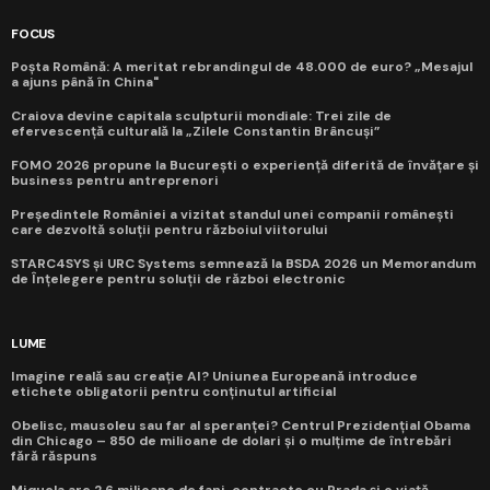
FOCUS
Poșta Română: A meritat rebrandingul de 48.000 de euro? „Mesajul
a ajuns până în China"
Craiova devine capitala sculpturii mondiale: Trei zile de
efervescență culturală la „Zilele Constantin Brâncuși”
FOMO 2026 propune la București o experiență diferită de învățare și
business pentru antreprenori
Președintele României a vizitat standul unei companii românești
care dezvoltă soluții pentru războiul viitorului
STARC4SYS și URC Systems semnează la BSDA 2026 un Memorandum
de Înțelegere pentru soluții de război electronic
LUME
Imagine reală sau creație AI? Uniunea Europeană introduce
etichete obligatorii pentru conținutul artificial
Obelisc, mausoleu sau far al speranței? Centrul Prezidențial Obama
din Chicago – 850 de milioane de dolari și o mulțime de întrebări
fără răspuns
Miquela are 2,6 milioane de fani, contracte cu Prada și o viață