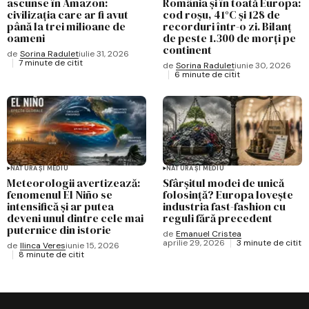
ascunse în Amazon:
România și în toată Europa:
civilizația care ar fi avut
cod roșu, 41°C și 128 de
până la trei milioane de
recorduri într-o zi. Bilanț
oameni
de peste 1.300 de morți pe
continent
de
Sorina Radulet
iulie 31, 2026
7 minute de citit
de
Sorina Radulet
iunie 30, 2026
6 minute de citit
NATURĂ ȘI MEDIU
NATURĂ ȘI MEDIU
Meteorologii avertizează:
Sfârșitul modei de unică
fenomenul El Niño se
folosință? Europa lovește
intensifică și ar putea
industria fast-fashion cu
deveni unul dintre cele mai
reguli fără precedent
puternice din istorie
de
Emanuel Cristea
aprilie 29, 2026
3 minute de citit
de
Ilinca Veres
iunie 15, 2026
8 minute de citit