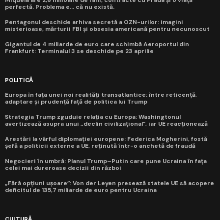
perfectă. Problema e... că nu există.
Pentagonul deschide arhiva secretă a OZN-urilor: imagini
misterioase, mărturii FBI și obsesia americană pentru necunoscut
Gigantul de 4 miliarde de euro care schimbă Aeroportul din
Frankfurt: Terminalul 3 se deschide pe 23 aprilie
POLITICĂ
Europa în fața unei noi realități transatlantice: între reticență,
adaptare și prudență față de politica lui Trump
Strategia Trump zguduie relația cu Europa: Washingtonul
avertizează asupra unui „declin civilizațional”, iar UE reacționează
Arestări la vârful diplomației europene: Federica Mogherini, fostă
șefă a politicii externe a UE, reținută într-o anchetă de fraudă
Negocieri în umbră: Planul Trump–Putin care pune Ucraina în fața
celei mai dureroase decizii din război
„Fără opțiuni ușoare”: Von der Leyen presează statele UE să acopere
deficitul de 135,7 miliarde de euro pentru Ucraina
CULTURĂ