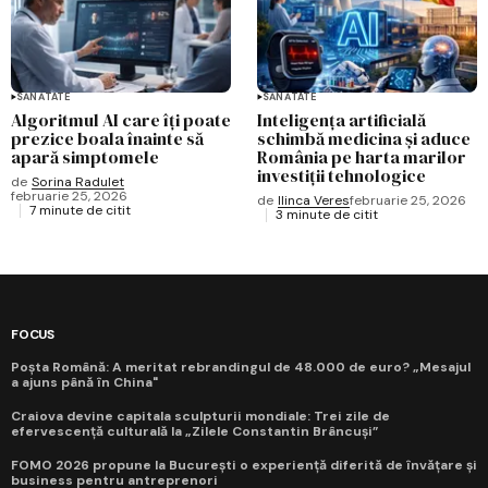
SĂNĂTATE
SĂNĂTATE
Algoritmul AI care îți poate
Inteligența artificială
prezice boala înainte să
schimbă medicina și aduce
apară simptomele
România pe harta marilor
investiții tehnologice
de
Sorina Radulet
februarie 25, 2026
de
Ilinca Veres
februarie 25, 2026
7 minute de citit
3 minute de citit
FOCUS
Poșta Română: A meritat rebrandingul de 48.000 de euro? „Mesajul
a ajuns până în China"
Craiova devine capitala sculpturii mondiale: Trei zile de
efervescență culturală la „Zilele Constantin Brâncuși”
FOMO 2026 propune la București o experiență diferită de învățare și
business pentru antreprenori