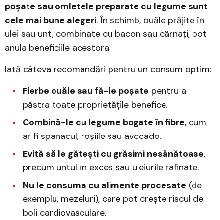
poșate sau omletele preparate cu legume sunt
cele mai bune alegeri
. În schimb, ouăle prăjite în
ulei sau unt, combinate cu bacon sau cârnați, pot
anula beneficiile acestora.
Iată câteva recomandări pentru un consum optim:
Fierbe ouăle sau fă-le poșate
pentru a
păstra toate proprietățile benefice.
Combină-le cu legume bogate în fibre
, cum
ar fi spanacul, roșiile sau avocado.
Evită să le gătești cu grăsimi nesănătoase
,
precum untul în exces sau uleiurile rafinate.
Nu le consuma cu alimente procesate
(de
exemplu, mezeluri), care pot crește riscul de
boli cardiovasculare.