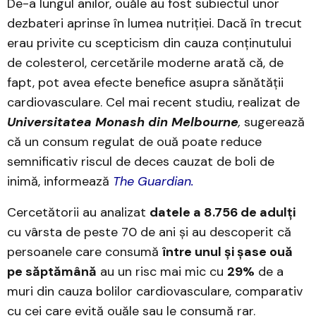
De-a lungul anilor, ouăle au fost subiectul unor
dezbateri aprinse în lumea nutriției. Dacă în trecut
erau privite cu scepticism din cauza conținutului
de colesterol, cercetările moderne arată că, de
fapt, pot avea efecte benefice asupra sănătății
cardiovasculare. Cel mai recent studiu, realizat de
Universitatea Monash din Melbourne
,
sugerează
că un consum regulat de ouă poate reduce
semnificativ riscul de deces cauzat de boli de
inimă, informează
The Guardian.
Cercetătorii au analizat
datele a 8.756 de adulți
cu vârsta de peste 70 de ani și au descoperit că
persoanele care consumă
între unul și șase ouă
pe săptămână
au un risc mai mic cu
29%
de a
muri din cauza bolilor cardiovasculare, comparativ
cu cei care evită ouăle sau le consumă rar.