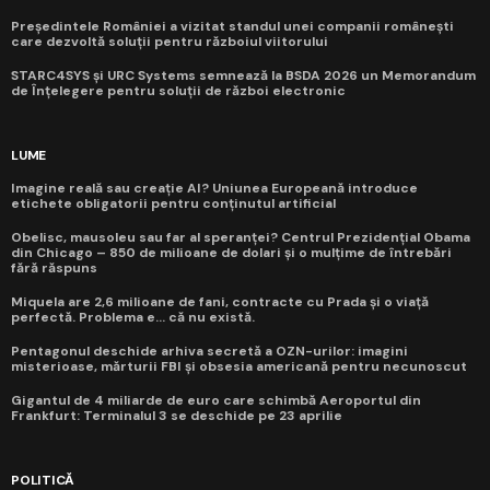
Președintele României a vizitat standul unei companii românești
care dezvoltă soluții pentru războiul viitorului
STARC4SYS și URC Systems semnează la BSDA 2026 un Memorandum
de Înțelegere pentru soluții de război electronic
LUME
Imagine reală sau creație AI? Uniunea Europeană introduce
etichete obligatorii pentru conținutul artificial
Obelisc, mausoleu sau far al speranței? Centrul Prezidențial Obama
din Chicago – 850 de milioane de dolari și o mulțime de întrebări
fără răspuns
Miquela are 2,6 milioane de fani, contracte cu Prada și o viață
perfectă. Problema e... că nu există.
Pentagonul deschide arhiva secretă a OZN-urilor: imagini
misterioase, mărturii FBI și obsesia americană pentru necunoscut
Gigantul de 4 miliarde de euro care schimbă Aeroportul din
Frankfurt: Terminalul 3 se deschide pe 23 aprilie
POLITICĂ