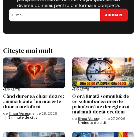
diverse domenii, pentru o informare completă.
ABONARE
Citește mai mult
SĂNĂTATE
SĂNĂTATE
Când durerea chiar doare:
O oră furată somnului: de
„inima frântă” nu mai este
ce schimbarea orei de
doar o metaforă
primăvară ne dereglează
mai mult decât credem
de
Ilinca Veres
martie 29, 2026
3 minute de citit
de
Ilinca Veres
martie 27, 2026
6 minute de citit