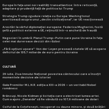
Europa în fața unei noi realități transatlantice: între reticență,
adaptare și prudență față de politica lui Trump
Strategia Trump zguduie relația cu Europa: Washingtonul
avertizează asupra unui „declin civilizațional”, iar UE reacționează
Arestări la vârful diplomației europene: Federica Mogherini, fostă
șefă a politicii externe a UE, reținută într-o anchetă de fraudă
Negocieri în umbră: Planul Trump–Putin care pune Ucraina în fața
celei mai dureroase decizii din război
„Fără opțiuni ușoare”: Von der Leyen presează statele UE să acopere
deficitul de 135,7 miliarde de euro pentru Ucraina
CULTURĂ
29 iulie, Ziua Imnului Național: povestea cântecului care a însoțit
momentele decisive ale istoriei
Gala Premiilor M.L.N.R. ediția a XIII-a 2026 – un veritabil Nobel
românesc
Brâncuși, Nicole Kidman și licitația care a electrizat lumea artei.
Cum a ajuns „Danaida” să fie vândută cu 107,6 milioane de dolari
Coiful de la Coțofenești, recuperat cu daune minore, și două brățări