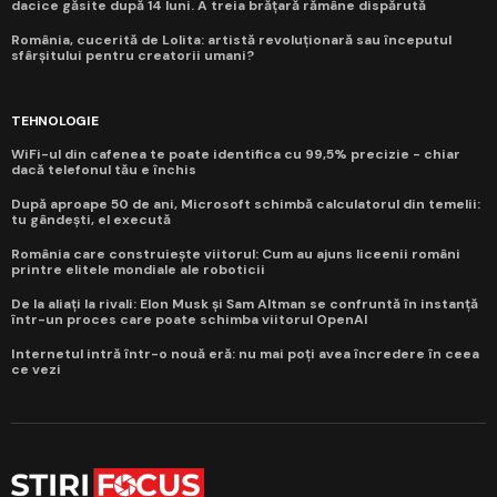
dacice găsite după 14 luni. A treia brățară rămâne dispărută
România, cucerită de Lolita: artistă revoluționară sau începutul
sfârșitului pentru creatorii umani?
TEHNOLOGIE
WiFi-ul din cafenea te poate identifica cu 99,5% precizie - chiar
dacă telefonul tău e închis
După aproape 50 de ani, Microsoft schimbă calculatorul din temelii:
tu gândești, el execută
România care construiește viitorul: Cum au ajuns liceenii români
printre elitele mondiale ale roboticii
De la aliați la rivali: Elon Musk și Sam Altman se confruntă în instanță
într-un proces care poate schimba viitorul OpenAI
Internetul intră într-o nouă eră: nu mai poți avea încredere în ceea
ce vezi