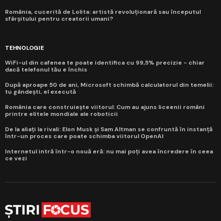
România, cucerită de Lolita: artistă revoluționară sau începutul
sfârșitului pentru creatorii umani?
TEHNOLOGIE
WiFi-ul din cafenea te poate identifica cu 99,5% precizie - chiar
dacă telefonul tău e închis
După aproape 50 de ani, Microsoft schimbă calculatorul din temelii:
tu gândești, el execută
România care construiește viitorul: Cum au ajuns liceenii români
printre elitele mondiale ale roboticii
De la aliați la rivali: Elon Musk și Sam Altman se confruntă în instanță
într-un proces care poate schimba viitorul OpenAI
Internetul intră într-o nouă eră: nu mai poți avea încredere în ceea
ce vezi