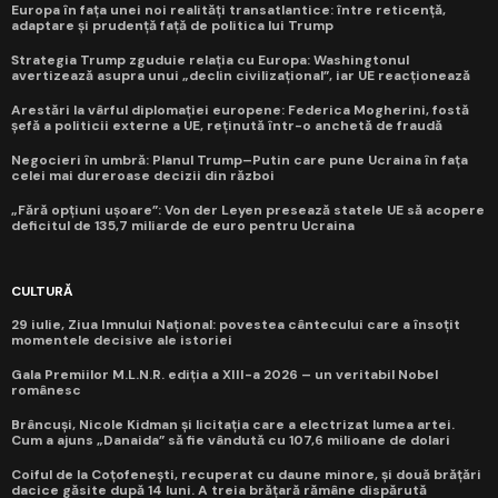
Europa în fața unei noi realități transatlantice: între reticență,
adaptare și prudență față de politica lui Trump
Strategia Trump zguduie relația cu Europa: Washingtonul
avertizează asupra unui „declin civilizațional”, iar UE reacționează
Arestări la vârful diplomației europene: Federica Mogherini, fostă
șefă a politicii externe a UE, reținută într-o anchetă de fraudă
Negocieri în umbră: Planul Trump–Putin care pune Ucraina în fața
celei mai dureroase decizii din război
„Fără opțiuni ușoare”: Von der Leyen presează statele UE să acopere
deficitul de 135,7 miliarde de euro pentru Ucraina
CULTURĂ
29 iulie, Ziua Imnului Național: povestea cântecului care a însoțit
momentele decisive ale istoriei
Gala Premiilor M.L.N.R. ediția a XIII-a 2026 – un veritabil Nobel
românesc
Brâncuși, Nicole Kidman și licitația care a electrizat lumea artei.
Cum a ajuns „Danaida” să fie vândută cu 107,6 milioane de dolari
Coiful de la Coțofenești, recuperat cu daune minore, și două brățări
dacice găsite după 14 luni. A treia brățară rămâne dispărută