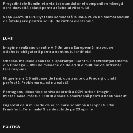
Președintele României a vizitat standul unei companii românești
care dezvoltă soluții pentru războiul viitorului
STARC4SYS și URC Systems semnează la BSDA 2026 un Memorandum
de Înțelegere pentru soluții de război electronic
LUME
Imagine reală sau creație AI? Uniunea Europeană introduce
etichete obligatorii pentru conținutul artificial
Obelisc, mausoleu sau far al speranței? Centrul Prezidențial Obama
din Chicago – 850 de milioane de dolari și o mulțime de întrebări
fără răspuns
Miquela are 2,6 milioane de fani, contracte cu Prada și o viață
perfectă. Problema e... că nu există.
Pentagonul deschide arhiva secretă a OZN-urilor: imagini
misterioase, mărturii FBI și obsesia americană pentru necunoscut
Gigantul de 4 miliarde de euro care schimbă Aeroportul din
Frankfurt: Terminalul 3 se deschide pe 23 aprilie
POLITICĂ