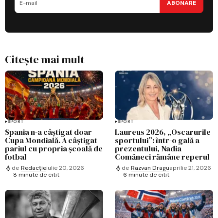
ABONARE
Citește mai mult
SPORT
SPORT
Spania n-a câștigat doar
Laureus 2026, „Oscarurile
Cupa Mondială. A câștigat
sportului”: într-o gală a
pariul cu propria școală de
prezentului, Nadia
fotbal
Comăneci rămâne reperul
de
Redacție
iulie 20, 2026
de
Razvan Dragu
aprilie 21, 2026
8 minute de citit
6 minute de citit