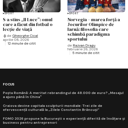
SPORT
SPORT
S-a stins „Il Luce”: omul
Norvegia – marea forță a
care a făcut din fotbal o
Jocurilor Olimpice de
lecție de viață
Iarnă: filosofia care
schimbă paradigma
de
Gheorghe Cical
sportului
aprilie 08, 2026
12 minute de citit
de
Razvan Dragu
februarie 26, 2026
5 minute de citit
FOCUS
Poșta Română: A meritat rebrandingul de 48.000 de euro? „Mesajul
a ajuns până în China"
Craiova devine capitala sculpturii mondiale: Trei zile de
efervescență culturală la „Zilele Constantin Brâncuși”
FOMO 2026 propune la București o experiență diferită de învățare și
business pentru antreprenori