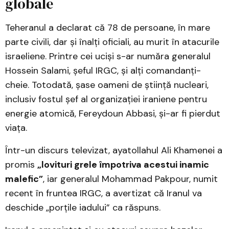
globale
Teheranul a declarat că 78 de persoane, în mare
parte civili, dar și înalți oficiali, au murit în atacurile
israeliene. Printre cei uciși s-ar număra generalul
Hossein Salami, șeful IRGC, și alți comandanți-
cheie. Totodată, șase oameni de știință nucleari,
inclusiv fostul șef al organizației iraniene pentru
energie atomică, Fereydoun Abbasi, și-ar fi pierdut
viața.
Într-un discurs televizat, ayatollahul Ali Khamenei a
promis
„lovituri grele împotriva acestui inamic
malefic”
, iar generalul Mohammad Pakpour, numit
recent în fruntea IRGC, a avertizat că Iranul va
deschide „porțile iadului” ca răspuns.