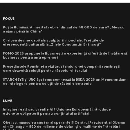
FOCUS
Poșta Română: A meritat rebrandingul de 48.000 de euro? „Mesajul
a ajuns până în China"
Craiova devine capitala sculpturii mondiale: Trei zile de
efervescență culturală la „Zilele Constantin Brâncuși”
FOMO 2026 propune la București o experiență diferită de învățare și
business pentru antreprenori
Președintele României a vizitat standul unei companii românești
care dezvoltă soluții pentru războiul viitorului
STARC4SYS și URC Systems semnează la BSDA 2026 un Memorandum
de Înțelegere pentru soluții de război electronic
LUME
Imagine reală sau creație AI? Uniunea Europeană introduce
etichete obligatorii pentru conținutul artificial
Obelisc, mausoleu sau far al speranței? Centrul Prezidențial Obama
din Chicago – 850 de milioane de dolari și o mulțime de întrebări