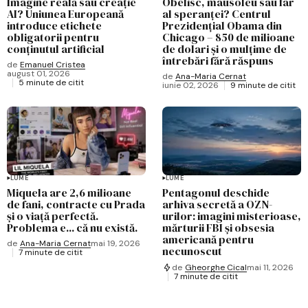
Imagine reală sau creație
Obelisc, mausoleu sau far
AI? Uniunea Europeană
al speranței? Centrul
introduce etichete
Prezidențial Obama din
obligatorii pentru
Chicago – 850 de milioane
conținutul artificial
de dolari și o mulțime de
întrebări fără răspuns
de
Emanuel Cristea
august 01, 2026
de
Ana-Maria Cernat
5 minute de citit
iunie 02, 2026
9 minute de citit
LUME
LUME
Miquela are 2,6 milioane
Pentagonul deschide
de fani, contracte cu Prada
arhiva secretă a OZN-
și o viață perfectă.
urilor: imagini misterioase,
Problema e... că nu există.
mărturii FBI și obsesia
americană pentru
de
Ana-Maria Cernat
mai 19, 2026
necunoscut
7 minute de citit
de
Gheorghe Cical
mai 11, 2026
7 minute de citit