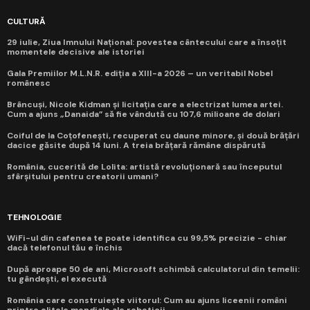
CULTURĂ
29 iulie, Ziua Imnului Național: povestea cântecului care a însoțit
momentele decisive ale istoriei
Gala Premiilor M.L.N.R. ediția a XIII-a 2026 – un veritabil Nobel
românesc
Brâncuși, Nicole Kidman și licitația care a electrizat lumea artei.
Cum a ajuns „Danaida” să fie vândută cu 107,6 milioane de dolari
Coiful de la Coțofenești, recuperat cu daune minore, și două brățări
dacice găsite după 14 luni. A treia brățară rămâne dispărută
România, cucerită de Lolita: artistă revoluționară sau începutul
sfârșitului pentru creatorii umani?
TEHNOLOGIE
WiFi-ul din cafenea te poate identifica cu 99,5% precizie - chiar
dacă telefonul tău e închis
După aproape 50 de ani, Microsoft schimbă calculatorul din temelii:
tu gândești, el execută
România care construiește viitorul: Cum au ajuns liceenii români