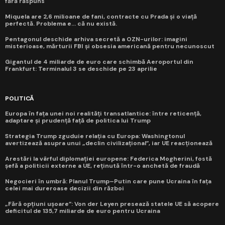
fără răspuns
Miquela are 2,6 milioane de fani, contracte cu Prada și o viață
perfectă. Problema e... că nu există.
Pentagonul deschide arhiva secretă a OZN-urilor: imagini
misterioase, mărturii FBI și obsesia americană pentru necunoscut
Gigantul de 4 miliarde de euro care schimbă Aeroportul din
Frankfurt: Terminalul 3 se deschide pe 23 aprilie
POLITICĂ
Europa în fața unei noi realități transatlantice: între reticență,
adaptare și prudență față de politica lui Trump
Strategia Trump zguduie relația cu Europa: Washingtonul
avertizează asupra unui „declin civilizațional”, iar UE reacționează
Arestări la vârful diplomației europene: Federica Mogherini, fostă
șefă a politicii externe a UE, reținută într-o anchetă de fraudă
Negocieri în umbră: Planul Trump–Putin care pune Ucraina în fața
celei mai dureroase decizii din război
„Fără opțiuni ușoare”: Von der Leyen presează statele UE să acopere
deficitul de 135,7 miliarde de euro pentru Ucraina