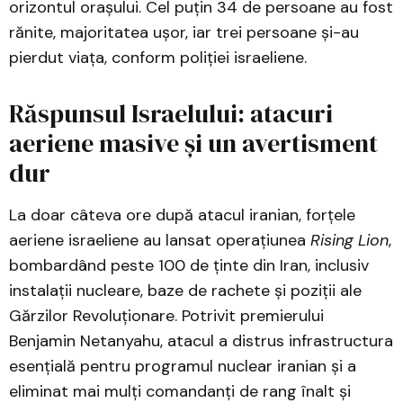
orizontul orașului. Cel puțin 34 de persoane au fost
rănite, majoritatea ușor, iar trei persoane și-au
pierdut viața, conform poliției israeliene.
Răspunsul Israelului: atacuri
aeriene masive și un avertisment
dur
La doar câteva ore după atacul iranian, forțele
aeriene israeliene au lansat operațiunea
Rising Lion
,
bombardând peste 100 de ținte din Iran, inclusiv
instalații nucleare, baze de rachete și poziții ale
Gărzilor Revoluționare. Potrivit premierului
Benjamin Netanyahu, atacul a distrus infrastructura
esențială pentru programul nuclear iranian și a
eliminat mai mulți comandanți de rang înalt și