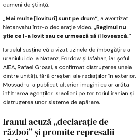
oameni de știință.
„Mai multe [lovituri] sunt pe drum”,
a avertizat
Netanyahu într-o declarație video.
„Regimul nu
știe ce l-a lovit sau ce urmează să îl lovească.”
Israelul susține că a vizat uzinele de îmbogățire a
uraniului de la Natanz, Fordow și Isfahan, iar șeful
AIEA, Rafael Grossi, a confirmat distrugerea uneia
dintre unități, fără creșteri ale radiațiilor în exterior.
Mossad-ul a publicat ulterior imagini ce ar arăta
infiltrarea agenților israelieni pe teritoriul iranian și
distrugerea unor sisteme de apărare.
Iranul acuză „declarație de
război” și promite represalii