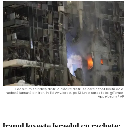
Foc și fum se ridică dintr-o clădire distrusă care a fost lovită de o 
rachetă lansată din Iran, în Tel Aviv, Israel, pe 13 iunie. sursa foto: @Tomer 
Appelbaum / AP
Iranul lovește Israelul cu rachete: