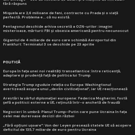
fără răspuns
Miquela are 2,6 milioane de fani, contracte cu Prada și o viață
perfectă. Problema e... că nu există.
Pentagonul deschide arhiva secretă a OZN-urilor: imagini
misterioase, mărturii FBI și obsesia americană pentru necunoscut
Gigantul de 4 miliarde de euro care schimbă Aeroportul din
Frankfurt: Terminalul 3 se deschide pe 23 aprilie
POLITICĂ
Europa în fața unei noi realități transatlantice: între reticență,
adaptare și prudență față de politica lui Trump
Strategia Trump zguduie relația cu Europa: Washingtonul
avertizează asupra unui „declin civilizațional”, iar UE reacționează
Arestări la vârful diplomației europene: Federica Mogherini, fostă
șefă a politicii externe a UE, reținută într-o anchetă de fraudă
Negocieri în umbră: Planul Trump–Putin care pune Ucraina în fața
celei mai dureroase decizii din război
„Fără opțiuni ușoare”: Von der Leyen presează statele UE să acopere
deficitul de 135,7 miliarde de euro pentru Ucraina