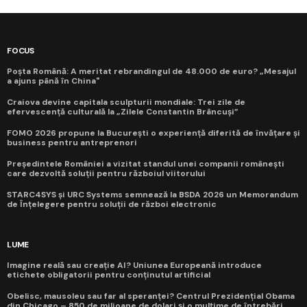
FOCUS
Poșta Română: A meritat rebrandingul de 48.000 de euro? „Mesajul
a ajuns până în China"
Craiova devine capitala sculpturii mondiale: Trei zile de
efervescență culturală la „Zilele Constantin Brâncuși”
FOMO 2026 propune la București o experiență diferită de învățare și
business pentru antreprenori
Președintele României a vizitat standul unei companii românești
care dezvoltă soluții pentru războiul viitorului
STARC4SYS și URC Systems semnează la BSDA 2026 un Memorandum
de Înțelegere pentru soluții de război electronic
LUME
Imagine reală sau creație AI? Uniunea Europeană introduce
etichete obligatorii pentru conținutul artificial
Obelisc, mausoleu sau far al speranței? Centrul Prezidențial Obama
din Chicago – 850 de milioane de dolari și o mulțime de întrebări