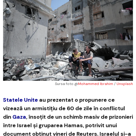
Sursa foto @
Mohammed Ibrahim
 / 
Unsplash
Statele Unite
au prezentat o propunere ce
vizează un armistițiu de 60 de zile în conflictul
din
Gaza
, însoțit de un schimb masiv de prizonieri
între Israel și gruparea Hamas, potrivit unui
document obținut vineri de Reuters. Israelul și-a