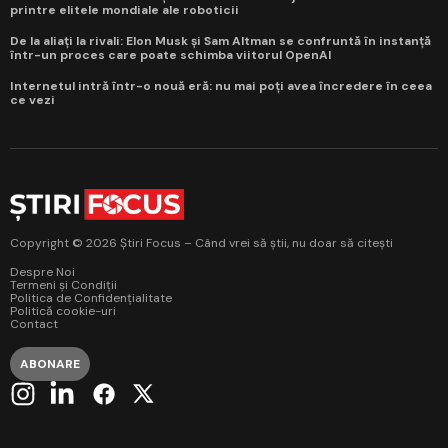
printre elitele mondiale ale roboticii
De la aliați la rivali: Elon Musk și Sam Altman se confruntă în instanță
într-un proces care poate schimba viitorul OpenAI
Internetul intră într-o nouă eră: nu mai poți avea încredere în ceea
ce vezi
Copyright © 2026 Știri Focus – Când vrei să știi, nu doar să citești
Despre Noi
Termeni și Condiții
Politica de Confidențialitate
Politică cookie-uri
Contact
ABONARE