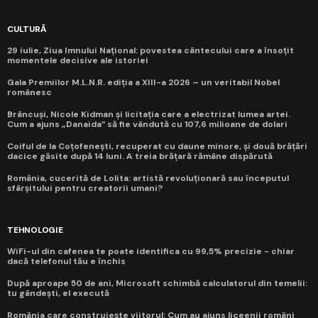
CULTURĂ
29 iulie, Ziua Imnului Național: povestea cântecului care a însoțit
momentele decisive ale istoriei
Gala Premiilor M.L.N.R. ediția a XIII-a 2026 – un veritabil Nobel
românesc
Brâncuși, Nicole Kidman și licitația care a electrizat lumea artei.
Cum a ajuns „Danaida” să fie vândută cu 107,6 milioane de dolari
Coiful de la Coțofenești, recuperat cu daune minore, și două brățări
dacice găsite după 14 luni. A treia brățară rămâne dispărută
România, cucerită de Lolita: artistă revoluționară sau începutul
sfârșitului pentru creatorii umani?
TEHNOLOGIE
WiFi-ul din cafenea te poate identifica cu 99,5% precizie - chiar
dacă telefonul tău e închis
După aproape 50 de ani, Microsoft schimbă calculatorul din temelii:
tu gândești, el execută
România care construiește viitorul: Cum au ajuns liceenii români