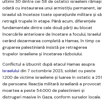
ultimii 30 dintre cei 58 de ostatici israelieni rămași
odată cu instaurarea unui armistițiu permanent, iar
Israelul să înceteze toate operațiunile militare și să
retragă trupele în etape. Până acum, diferențele
fundamentale dintre cele două părți au blocat
încercările anterioare de încetare a focului, Israelul
cerând dezarmarea completă a Hamas, în timp ce
gruparea palestiniană insistă pe retragerea
trupelor israeliene și încetarea războiului.
Conflictul a izbucnit după atacul Hamas asupra
Israelului
din 7 octombrie 2023, soldat cu peste
1.200 de victime israeliene și luarea în ostatic a 251
de persoane. Reacția militară israeliană a provocat
moartea a peste 54.000 de palestinieni și
distrugeri masive în Gaza, conform surselor locale.