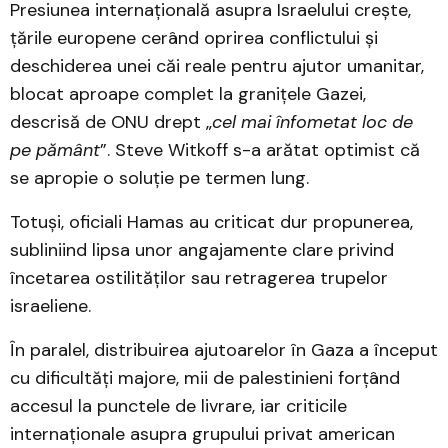
Presiunea internațională asupra Israelului crește,
țările europene cerând oprirea conflictului și
deschiderea unei căi reale pentru ajutor umanitar,
blocat aproape complet la granițele Gazei,
descrisă de ONU drept „
cel mai înfometat loc de
pe pământ
”. Steve Witkoff s-a arătat optimist că
se apropie o soluție pe termen lung.
Totuși, oficiali Hamas au criticat dur propunerea,
subliniind lipsa unor angajamente clare privind
încetarea ostilităților sau retragerea trupelor
israeliene.
În paralel, distribuirea ajutoarelor în Gaza a început
cu dificultăți majore, mii de palestinieni forțând
accesul la punctele de livrare, iar criticile
internaționale asupra grupului privat american