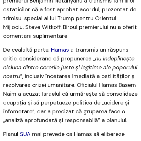
premierul Benjamin Netanyahu a transmis familiilor
ostaticilor că a fost aprobat acordul, prezentat de
trimisul special al lui Trump pentru Orientul
Mijlociu, Steve Witkoff. Biroul premierului nu a oferit
comentarii suplimentare.
De cealaltă parte,
Hamas
a transmis un răspuns
critic, considerând că propunerea „
nu îndeplinește
niciuna dintre cererile juste și legitime ale poporului
nostru
”, inclusiv încetarea imediată a ostilităților și
rezolvarea crizei umanitare. Oficialul Hamas Basem
Naim a acuzat Israelul că urmărește să consolideze
ocupația și să perpetueze politica de „ucidere și
înfometare”, dar a precizat că gruparea face o
„analiză aprofundată și responsabilă” a planului.
Planul
SUA
mai prevede ca Hamas să elibereze