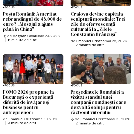
FOCUS
FOCUS
Poșta Română: A meritat
Craiova devine capitala
rebrandingul de 48.000 de
sculpturii mondiale: Trei
euro? „Mesajul a ajuns
zile de efervescență
până în China"
culturală la „Zilele
Constantin Brâncuși”
de
Bogdan Cical
iunie 23, 2026
8 minute de citit
de
Emanuel Cristea
mai 25, 2026
2 minute de citit
FOCUS
FOCUS
FOMO 2026 propune la
Președintele României a
București o experiență
vizitat standul unei
diferită de învățare și
companii românești care
business pentru
dezvoltă soluții pentru
antreprenori
războiul viitorului
de
Emanuel Cristea
mai 19, 2026
de
Emanuel Cristea
mai 19, 2026
3 minute de citit
2 minute de citit