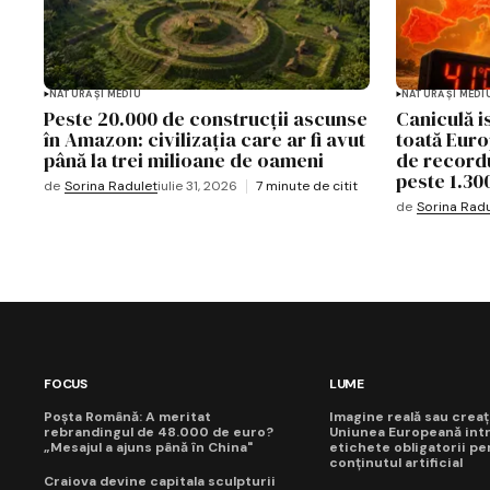
NATURĂ ȘI MEDIU
NATURĂ ȘI MEDI
Peste 20.000 de construcții ascunse
Caniculă i
în Amazon: civilizația care ar fi avut
toată Euro
până la trei milioane de oameni
de recordur
peste 1.30
de
Sorina Radulet
iulie 31, 2026
7 minute de citit
de
Sorina Radu
FOCUS
LUME
Poșta Română: A meritat
Imagine reală sau creaț
rebrandingul de 48.000 de euro?
Uniunea Europeană int
„Mesajul a ajuns până în China"
etichete obligatorii pe
conținutul artificial
Craiova devine capitala sculpturii