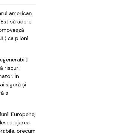
tarul american
e Est să adere
promovează
NL) ca piloni
regenerabilă
că riscuri
ator. În
i sigură și
ră a
iunii Europene,
descurajarea
erabile, precum