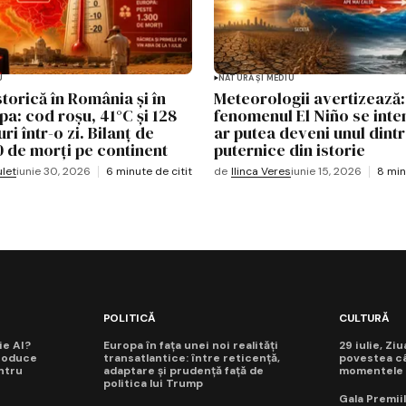
U
NATURĂ ȘI MEDIU
storică în România și în
Meteorologii avertizează:
pa: cod roșu, 41°C și 128
fenomenul El Niño se inten
i într-o zi. Bilanț de
ar putea deveni unul dint
0 de morți pe continent
puternice din istorie
let
iunie 30, 2026
6 minute de citit
de
Ilinca Veres
iunie 15, 2026
8 min
POLITICĂ
CULTURĂ
ie AI?
Europa în fața unei noi realități
29 iulie, Zi
roduce
transatlantice: între reticență,
povestea câ
ntru
adaptare și prudență față de
momentele d
politica lui Trump
Gala Premiil