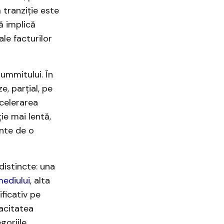
 tranziție este
ă implică
ale facturilor
ummitului. În
, parțial, pe
ccelerarea
ie mai lentă,
inte de o
distincte: una
ediului
, alta
ficativ pe
acitatea
goriile