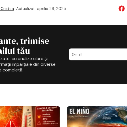
Cristea
Actualizat
aprilie 29, 2025
ante, trimise
ilul tău
zate, cu analize clare și
mații imparțiale din diverse
e completă.