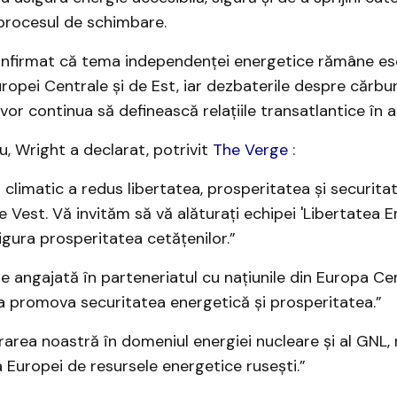
 procesul de schimbare.
nfirmat că tema independenței energetice rămâne ese
ropei Centrale și de Est, iar dezbaterile despre cărbun
vor continua să definească relațiile transatlantice în a
u, Wright a declarat, potrivit ​
The Verge
:
 climatic a redus libertatea, prosperitatea și securita
 Vest. Vă invităm să vă alăturați echipei 'Libertatea E
gura prosperitatea cetățenilor.” ​
 angajată în parteneriatul cu națiunile din Europa Cen
a promova securitatea energetică și prosperitatea.”
rarea noastră în domeniul energiei nucleare și al GNL
Europei de resursele energetice rusești.”