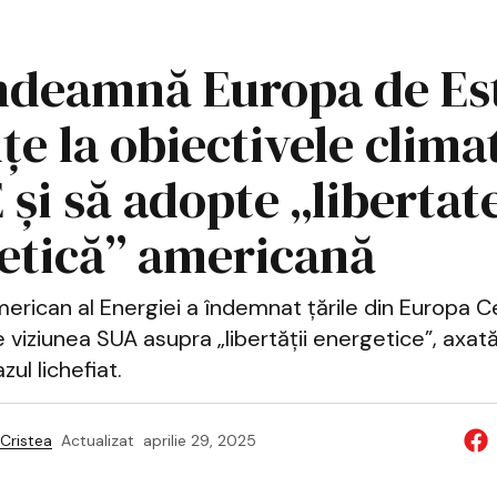
ndeamnă Europa de Est
e la obiectivele clima
 și să adopte „libertat
etică” americană
erican al Energiei a îndemnat țările din Europa Ce
ne viziunea SUA asupra „libertății energetice”, axa
zul lichefiat.
Cristea
Actualizat
aprilie 29, 2025