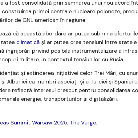
e a fost consolidată prin semnarea unui nou acord înt
 construirea primei centrale nucleare poloneze, precu
ărilor de GNL american în regiune. ​
izează că această abordare ar putea submina eforturil
litatea
climatică
și ar putea crea tensiuni între statel
ă îngrijorări privind posibila instrumentalizare a infras
copuri militare, în contextul tensiunilor cu Rusia. ​
ențiat și extinderea Inițiativei celor Trei Mări, cu anun
i Albaniei ca membri asociați, și a Turciei și Spaniei c
ere reflectă interesul crescut pentru consolidarea co
eniile energiei, transporturilor și digitalizării. ​
Seas Summit Warsaw 2025
, ​
The Verge
.