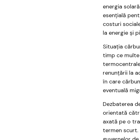
energia solară
esențială pent
costuri sociale
la energie și p
Situația cărbu
timp ce multe 
termocentrale 
renunțării la 
în care cărbun
eventuală mig
Dezbaterea de 
orientată cătr
axată pe o tra
termen scurt.
guvernelor de a