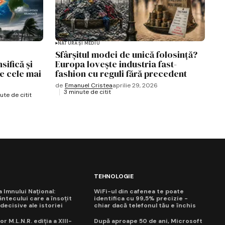
NATURĂ ȘI MEDIU
Sfârșitul modei de unică folosință?
sifică și
Europa lovește industria fast-
re cele mai
fashion cu reguli fără precedent
de
Emanuel Cristea
aprilie 29, 2026
3 minute de citit
ute de citit
TEHNOLOGIE
ua Imnului Național:
WiFi-ul din cafenea te poate
ntecului care a însoțit
identifica cu 99,5% precizie -
ecisive ale istoriei
chiar dacă telefonul tău e închis
or M.L.N.R. ediția a XIII-
După aproape 50 de ani, Microsoft