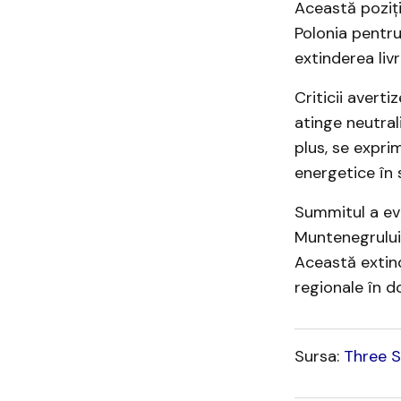
Această poziți
Polonia pentru
extinderea livr
Criticii avert
atinge neutra
plus, se exprim
energetice în s
Summitul a evid
Muntenegrului ș
Această extind
regionale în dom
Sursa:
Three 