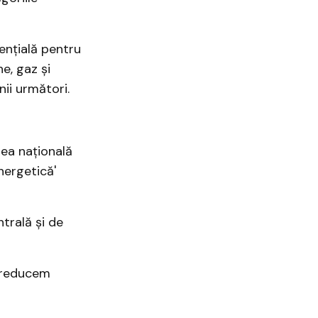
nțială pentru
e, gaz și
nii următori.
tea națională
nergetică'
trală și de
, reducem