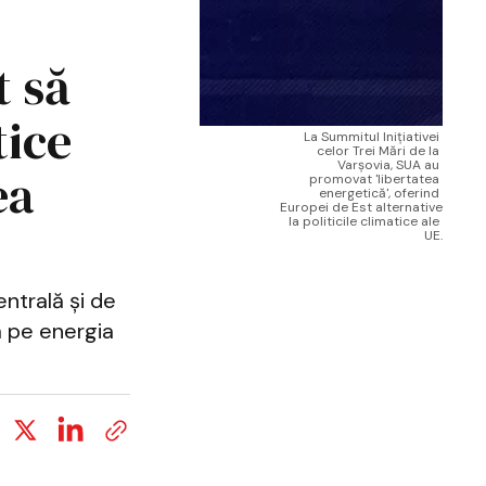
 să
tice
La Summitul Inițiativei 
celor Trei Mări de la 
Varșovia, SUA au 
ea
promovat 'libertatea 
energetică', oferind 
Europei de Est alternative 
la politicile climatice ale 
UE.
ntrală și de
tă pe energia