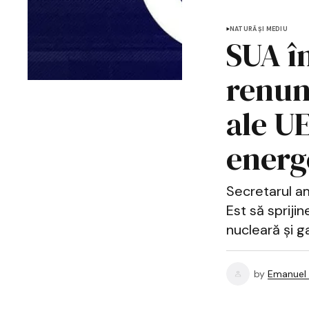
NATURĂ ȘI MEDIU
SUA î
renunț
ale UE
energ
Secretarul am
Est să spriji
nucleară și ga
by
Emanuel 