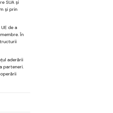
re SUA și
m și prin
e UE de a
e membre. În
tructurii
țul aderării
a parteneri.
operării