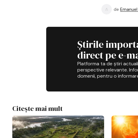
de
Emanuel 
Știrile import
direct pe e-ma
Platforma ta de știri actuali
perspective relevante. Infor
domenii, pentru o informar
Citește mai mult