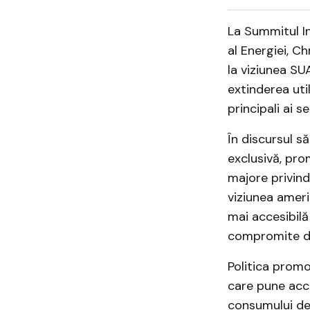
La Summitul In
al Energiei, C
la viziunea SU
extinderea util
principali ai s
În discursul s
exclusivă, pr
majore privind
viziunea ameri
mai accesibilă
compromite d
Politica promo
care pune acc
consumului de 