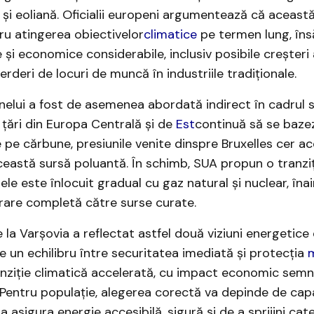
 și eoliană. Oficialii europeni argumentează că această
ru atingerea obiectivelor
climatice
pe termen lung, îns
 și economice considerabile, inclusiv posibile creșteri 
ierderi de locuri de muncă în industriile tradiționale.
nelui a fost de asemenea abordată indirect în cadrul s
țări din Europa Centrală și de
Est
continuă să se bazeze
pe cărbune, presiunile venite dinspre Bruxelles cer a
această sursă poluantă. În schimb, SUA propun o tranziț
ele este înlocuit gradual cu gaz natural și nuclear, îna
rare completă către surse curate.
la Varșovia a reflectat astfel două viziuni energetice 
e un echilibru între securitatea imediată și protecția
m
nziție climatică accelerată, cu impact economic semni
 Pentru populație, alegerea corectă va depinde de cap
 asigura energie accesibilă, sigură și de a sprijini cate