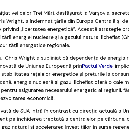
ițiativei celor Trei Mări, desfășurat la Varșovia, secre
hris Wright, a îndemnat țările din Europa Centrală și d
A privind „libertatea energetică”. Această strategie 
izării energiei nucleare și a gazului natural lichefiat (G
ecurității energetice regionale.
ău, Chris Wright a subliniat că dependența de energia 
omovată de Uniunea Europeană prin
Pactul Verde
, impli
 stabilitatea rețelelor energetice și prețurile la consum
cană, energia nucleară și gazul lichefiat oferă o cale ma
 pentru asigurarea necesarului energetic al regiunii, fă
ezvoltarea economică.
vată de SUA intră în contrast cu direcția actuală a Un
ent pe închiderea treptată a centralelor pe cărbune, 
gaz natural și accelerarea investițiilor în surse regen