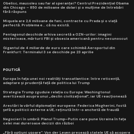
Obelisc, mausoleu sau far al speranței? Centrul Prezidențial Obama
din Chicago – 850 de milioane de dolari și o mulțime de întrebări
fără răspuns
Miquela are 2,6 milioane de fani, contracte cu Prada și o viață
perfectă. Problema e... că nu există.
Pentagonul deschide arhiva secretă a OZN-urilor: imagini
misterioase, mărturii FBI și obsesia americană pentru necunoscut
Gigantul de 4 miliarde de euro care schimbă Aeroportul din
Frankfurt: Terminalul 3 se deschide pe 23 aprilie
POLITICĂ
Europa în fața unei noi realități transatlantice: între reticență,
adaptare și prudență față de politica lui Trump
Strategia Trump zguduie relația cu Europa: Washingtonul
avertizează asupra unui „declin civilizațional”, iar UE reacționează
Arestări la vârful diplomației europene: Federica Mogherini, fostă
șefă a politicii externe a UE, reținută într-o anchetă de fraudă
Negocieri în umbră: Planul Trump–Putin care pune Ucraina în fața
celei mai dureroase decizii din război
„Fără opțiuni ușoare”: Von der Leyen presează statele UE să acopere