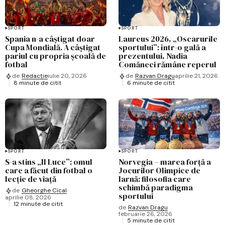
SPORT
SPORT
Spania n-a câștigat doar
Laureus 2026, „Oscarurile
Cupa Mondială. A câștigat
sportului”: într-o gală a
pariul cu propria școală de
prezentului, Nadia
fotbal
Comăneci rămâne reperul
de
Redacție
iulie 20, 2026
de
Razvan Dragu
aprilie 21, 2026
8 minute de citit
6 minute de citit
SPORT
SPORT
S-a stins „Il Luce”: omul
Norvegia – marea forță a
care a făcut din fotbal o
Jocurilor Olimpice de
lecție de viață
Iarnă: filosofia care
schimbă paradigma
de
Gheorghe Cical
sportului
aprilie 08, 2026
12 minute de citit
de
Razvan Dragu
februarie 26, 2026
5 minute de citit