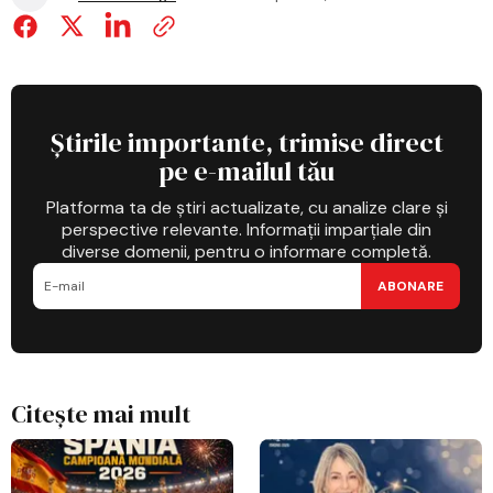
Știrile importante, trimise direct
pe e-mailul tău
Platforma ta de știri actualizate, cu analize clare și
perspective relevante. Informații imparțiale din
diverse domenii, pentru o informare completă.
ABONARE
Citește mai mult