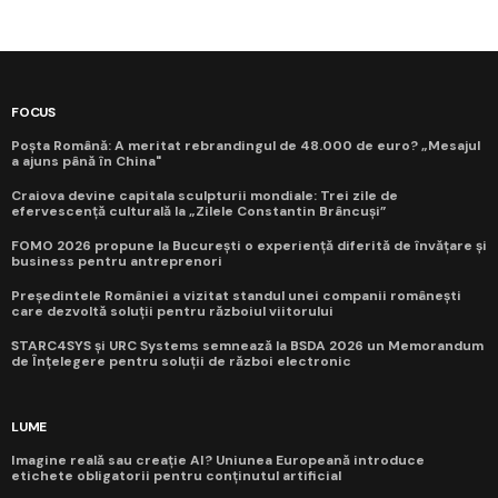
FOCUS
Poșta Română: A meritat rebrandingul de 48.000 de euro? „Mesajul
a ajuns până în China"
Craiova devine capitala sculpturii mondiale: Trei zile de
efervescență culturală la „Zilele Constantin Brâncuși”
FOMO 2026 propune la București o experiență diferită de învățare și
business pentru antreprenori
Președintele României a vizitat standul unei companii românești
care dezvoltă soluții pentru războiul viitorului
STARC4SYS și URC Systems semnează la BSDA 2026 un Memorandum
de Înțelegere pentru soluții de război electronic
LUME
Imagine reală sau creație AI? Uniunea Europeană introduce
etichete obligatorii pentru conținutul artificial