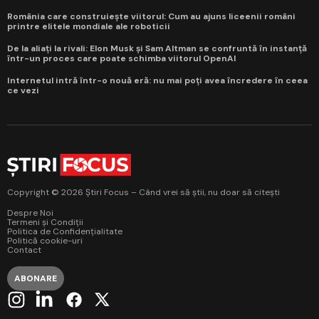
România care construiește viitorul: Cum au ajuns liceenii români
printre elitele mondiale ale roboticii
De la aliați la rivali: Elon Musk și Sam Altman se confruntă în instanță
într-un proces care poate schimba viitorul OpenAI
Internetul intră într-o nouă eră: nu mai poți avea încredere în ceea
ce vezi
Copyright © 2026 Știri Focus – Când vrei să știi, nu doar să citești
Despre Noi
Termeni și Condiții
Politica de Confidențialitate
Politică cookie-uri
Contact
ABONARE