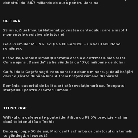
deficitul de 135,7 miliarde de euro pentru Ucraina
CULTURĂ
29 iulie, Ziua Imnului Național: povestea cântecului care a însoțit
momentele decisive ale istoriei
Gala Premiilor M.L.N.R. ediția a XIII-a 2026 – un veritabil Nobel
românesc
Brâncuși, Nicole Kidman și licitația care a electrizat lumea artei.
Cum a ajuns „Danaida” să fie vândută cu 107,6 milioane de dolari
Coiful de la Coțofenești, recuperat cu daune minore, și două brățări
dacice găsite după 14 luni. A treia brățară rămâne dispărută
România, cucerită de Lolita: artistă revoluționară sau începutul
sfârșitului pentru creatorii umani?
TEHNOLOGIE
WiFi-ul din cafenea te poate identifica cu 99,5% precizie - chiar
dacă telefonul tău e închis
După aproape 50 de ani, Microsoft schimbă calculatorul din temelii:
tu gândești, el execută