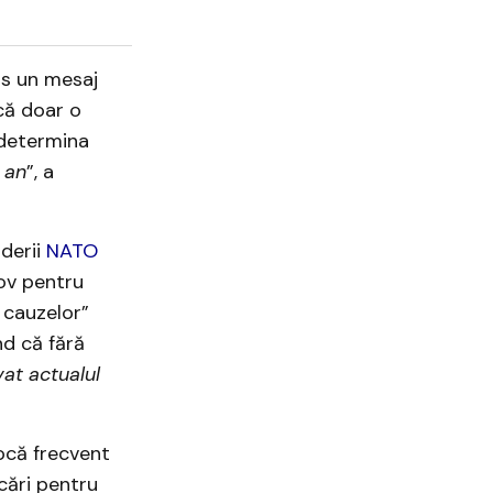
is un mesaj
 că doar o
 determina
 an
”, a
nderii
NATO
kov pentru
i cauzelor”
nd că fără
vat actualul
vocă frecvent
icări pentru