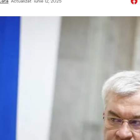
 Câta
Actualizat
iunie 12, 2025