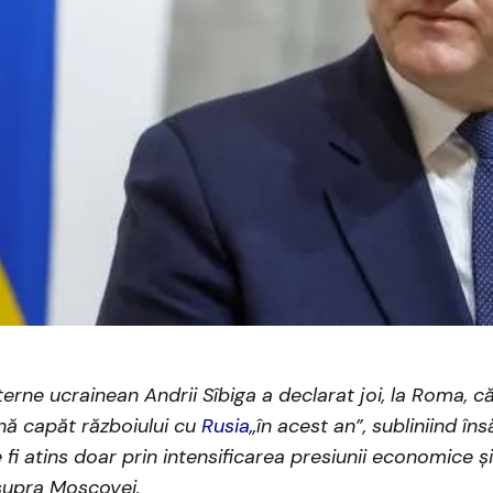
erne ucrainean Andrii Sîbiga a declarat joi, la Roma, c
nă capăt războiului cu
Rusia
„în acest an”, subliniind în
fi atins doar prin intensificarea presiunii economice și
supra Moscovei.