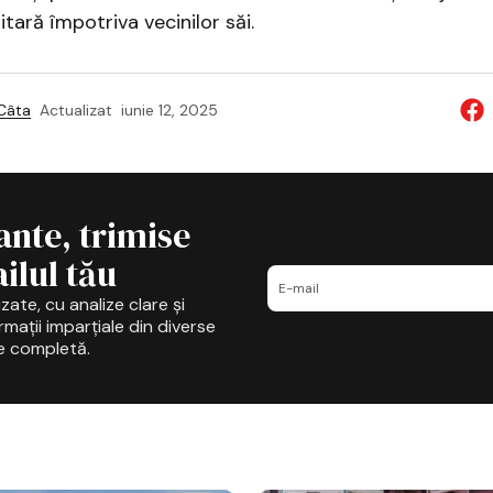
tară împotriva vecinilor săi.
 Câta
Actualizat
iunie 12, 2025
ante, trimise
ilul tău
zate, cu analize clare și
mații imparțiale din diverse
e completă.