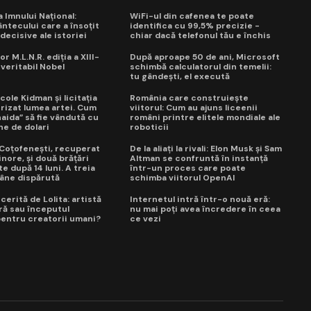
ua Imnului Național:
WiFi-ul din cafenea te poate
ntecului care a însoțit
identifica cu 99,5% precizie -
ecisive ale istoriei
chiar dacă telefonul tău e închis
or M.L.N.R. ediția a XIII-
După aproape 50 de ani, Microsoft
 veritabil Nobel
schimbă calculatorul din temelii:
tu gândești, el execută
cole Kidman și licitația
România care construiește
trizat lumea artei. Cum
viitorul: Cum au ajuns liceenii
naida” să fie vândută cu
români printre elitele mondiale ale
ne de dolari
roboticii
a Coțofenești, recuperat
De la aliați la rivali: Elon Musk și Sam
nore, și două brățări
Altman se confruntă în instanță
e după 14 luni. A treia
într-un proces care poate
âne dispărută
schimba viitorul OpenAI
erită de Lolita: artistă
Internetul intră într-o nouă eră:
ră sau începutul
nu mai poți avea încredere în ceea
 pentru creatorii umani?
ce vezi