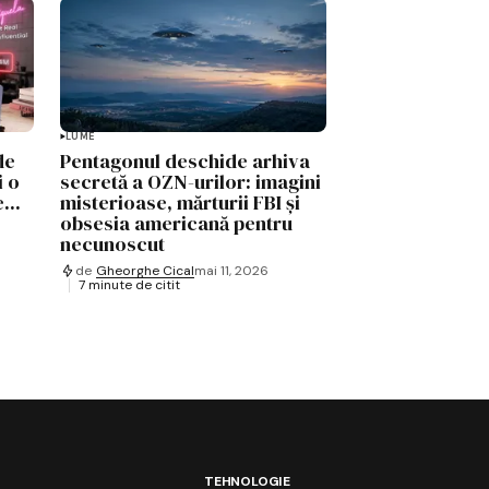
LUME
de
Pentagonul deschide arhiva
i o
secretă a OZN-urilor: imagini
...
misterioase, mărturii FBI și
obsesia americană pentru
necunoscut
de
Gheorghe Cical
mai 11, 2026
7 minute de citit
TEHNOLOGIE