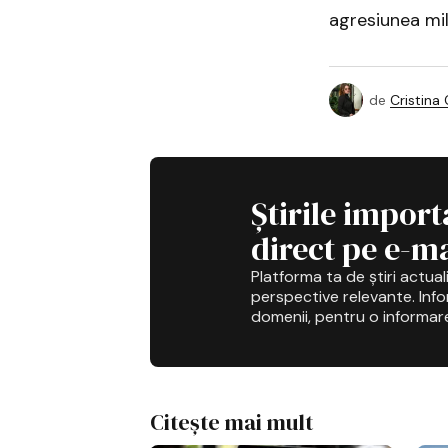
agresiunea mili
de
Cristina
Știrile import
direct pe e-ma
Platforma ta de știri actuali
perspective relevante. Infor
domenii, pentru o informar
Citește mai mult