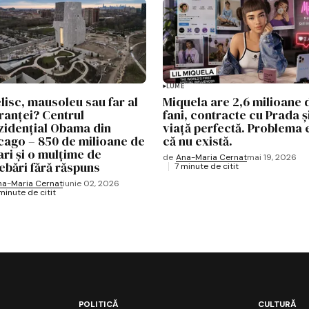
LUME
lisc, mausoleu sau far al
Miquela are 2,6 milioane 
ranței? Centrul
fani, contracte cu Prada ș
zidențial Obama din
viață perfectă. Problema e
cago – 850 de milioane de
că nu există.
ari și o mulțime de
de
Ana-Maria Cernat
mai 19, 2026
rebări fără răspuns
7 minute de citit
na-Maria Cernat
iunie 02, 2026
minute de citit
POLITICĂ
CULTURĂ