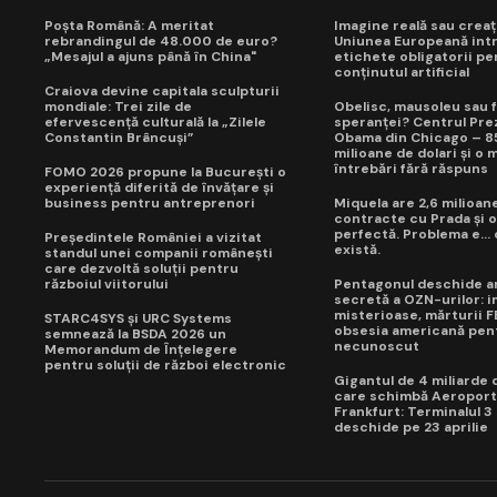
Poșta Română: A meritat
Imagine reală sau creaț
rebrandingul de 48.000 de euro?
Uniunea Europeană int
„Mesajul a ajuns până în China"
etichete obligatorii pe
conținutul artificial
Craiova devine capitala sculpturii
mondiale: Trei zile de
Obelisc, mausoleu sau f
efervescență culturală la „Zilele
speranței? Centrul Prez
Constantin Brâncuși”
Obama din Chicago – 8
milioane de dolari și o 
întrebări fără răspuns
FOMO 2026 propune la București o
experiență diferită de învățare și
business pentru antreprenori
Miquela are 2,6 milioane
contracte cu Prada și o
perfectă. Problema e...
Președintele României a vizitat
există.
standul unei companii românești
care dezvoltă soluții pentru
războiul viitorului
Pentagonul deschide a
secretă a OZN-urilor: i
misterioase, mărturii FB
STARC4SYS și URC Systems
obsesia americană pen
semnează la BSDA 2026 un
necunoscut
Memorandum de Înțelegere
pentru soluții de război electronic
Gigantul de 4 miliarde 
care schimbă Aeroport
Frankfurt: Terminalul 3
deschide pe 23 aprilie