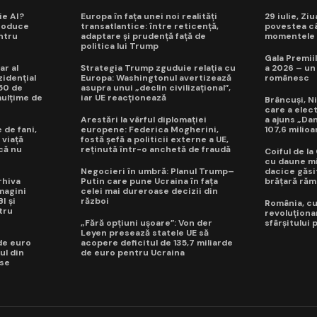
ie AI?
Europa în fața unei noi realități
29 iulie, Zi
roduce
transatlantice: între reticență,
povestea câ
ntru
adaptare și prudență față de
momentele d
politica lui Trump
Gala Premiil
ar al
Strategia Trump zguduie relația cu
a 2026 – un
idențial
Europa: Washingtonul avertizează
românesc
50 de
asupra unui „declin civilizațional”,
mulțime de
iar UE reacționează
Brâncuși, Ni
care a elec
Arestări la vârful diplomației
a ajuns „Da
 de fani,
europene: Federica Mogherini,
107,6 milioa
 viață
fostă șefă a politicii externe a UE,
 că nu
reținută într-o anchetă de fraudă
Coiful de l
cu daune mi
Negocieri în umbră: Planul Trump–
dacice găsit
rhiva
Putin care pune Ucraina în fața
brățară răm
magini
celei mai dureroase decizii din
I și
război
România, cuc
tru
revoluționa
„Fără opțiuni ușoare”: Von der
sfârșitului
Leyen presează statele UE să
de euro
acopere deficitul de 135,7 miliarde
ul din
de euro pentru Ucraina
 se