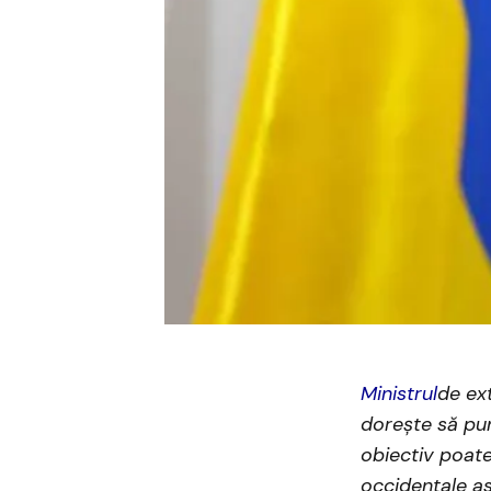
Ministrul
de ext
dorește să pu
obiectiv poate 
occidentale a