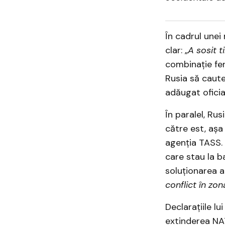
În cadrul unei
clar: „
A sosit t
combinație fer
Rusia să caute
adăugat oficia
În paralel, Ru
către est, așa
agenția TASS. 
care stau la b
soluționarea 
conflict în zo
Declarațiile lu
extinderea NATO