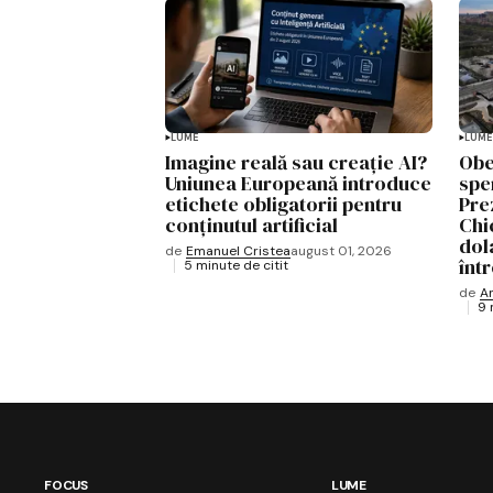
LUME
LUME
Imagine reală sau creație AI?
Obe
Uniunea Europeană introduce
spe
etichete obligatorii pentru
Pre
conținutul artificial
Chi
dol
de
Emanuel Cristea
august 01, 2026
înt
5 minute de citit
de
A
9 
FOCUS
LUME