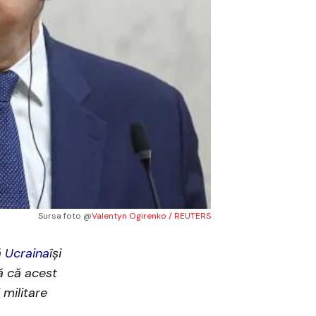
Sursa foto @
Valentyn Ogirenko / REUTERS
ă
Ucraina
își
să că acest
 militare