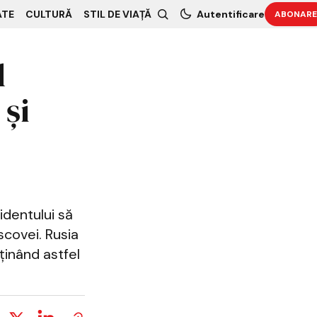
ATE
CULTURĂ
STIL DE VIAȚĂ
Autentificare
ABONARE
l
 și
identului să
scovei. Rusia
ținând astfel