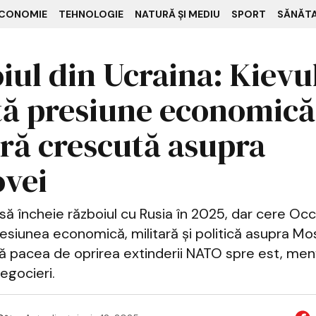
CONOMIE
TEHNOLOGIE
NATURĂ ȘI MEDIU
SPORT
SĂNĂT
iul din Ucraina: Kievu
ită presiune economică
ară crescută asupra
vei
să încheie războiul cu Rusia în 2025, dar cere Occ
resiunea economică, militară și politică asupra Mo
ă pacea de oprirea extinderii NATO spre est, men
negocieri.