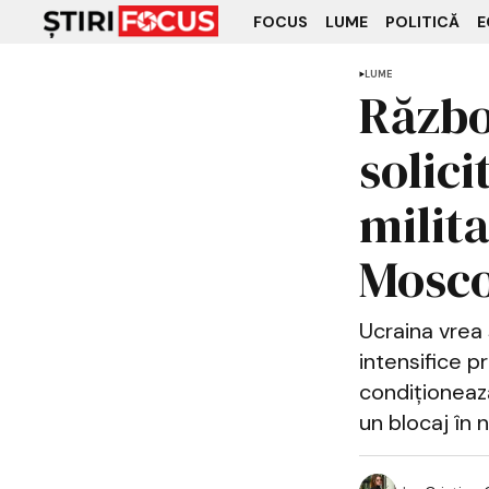
FOCUS
LUME
POLITICĂ
E
LUME
Războ
solic
milit
Mosco
Ucraina vrea 
intensifice p
condiționeaz
un blocaj în 