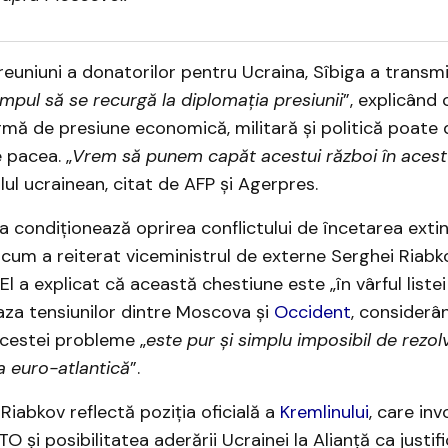
 reuniuni a donatorilor pentru Ucraina, Sîbiga a transm
impul să se recurgă la diplomaţia presiunii
”, explicând
mă de presiune economică, militară și politică poate
 pacea. „
Vrem să punem capăt acestui război în acest
lul ucrainean, citat de AFP și Agerpres.
sia condiționează oprirea conflictului de încetarea exti
 cum a reiterat viceministrul de externe Serghei Riab
El a explicat că această chestiune este „în vârful liste
aza tensiunilor dintre Moscova și
Occident
, considerâ
acestei probleme „
este pur și simplu imposibil de rezol
na euro-atlantică
”.
i Riabkov reflectă poziția oficială a
Kremlinului
, care in
 și posibilitatea aderării Ucrainei la Alianță ca justif