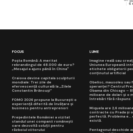
6 
FOCUS
LUME
Poșta Română: A meritat
Imagine reală sau creaț
rebrandingul de 48.000 de euro?
Uniunea Europeană int
„Mesajul a ajuns până în China"
etichete obligatorii pe
conținutul artificial
Craiova devine capitala sculpturii
mondiale: Trei zile de
Obelisc, mausoleu sau f
efervescență culturală la „Zilele
speranței? Centrul Prez
Constantin Brâncuși”
Obama din Chicago – 8
milioane de dolari și o 
întrebări fără răspuns
FOMO 2026 propune la București o
experiență diferită de învățare și
business pentru antreprenori
Miquela are 2,6 milioane
contracte cu Prada și o
perfectă. Problema e...
Președintele României a vizitat
există.
standul unei companii românești
care dezvoltă soluții pentru
războiul viitorului
Pentagonul deschide a