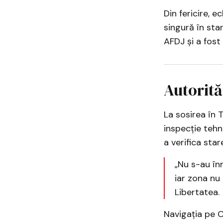
Din fericire, e
singură în sta
AFDJ și a fost 
Autorită
La sosirea în 
inspecție tehn
a verifica star
„Nu s-au înr
iar zona nu
Libertatea.
Navigația pe Ca