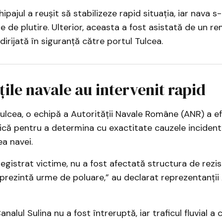
chipajul a reușit să stabilizeze rapid situația, iar nava s
re de plutire. Ulterior, aceasta a fost asistată de un r
dirijată în siguranță către portul Tulcea.
țile navale au intervenit rapid
Tulcea, o echipă a Autorității Navale Române (ANR) a e
ică pentru a determina cu exactitate cauzele incidentu
ea navei.
egistrat victime, nu a fost afectată structura de rezis
 prezintă urme de poluare,” au declarat reprezentanții 
nalul Sulina nu a fost întreruptă, iar traficul fluvial a 