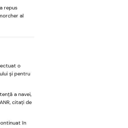
-a repus
emorcher al
fectuat o
lui și pentru
tență a navei,
ANR, citați de
continuat în