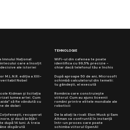
TEHNOLOGIE
ua Imnului Național:
WiFi-ul din cafenea te poate
ntecului care a însoțit
identifica cu 99,5% precizie -
ecisive ale istoriei
chiar dacă telefonul tău e închis
or M.L.N.R. ediția a XIII-
După aproape 50 de ani, Microsoft
 veritabil Nobel
schimbă calculatorul din temelii:
tu gândești, el execută
cole Kidman și licitația
România care construiește
trizat lumea artei. Cum
viitorul: Cum au ajuns liceenii
naida” să fie vândută cu
români printre elitele mondiale ale
ne de dolari
roboticii
a Coțofenești, recuperat
De la aliați la rivali: Elon Musk și Sam
nore, și două brățări
Altman se confruntă în instanță
e după 14 luni. A treia
într-un proces care poate
âne dispărută
schimba viitorul OpenAI