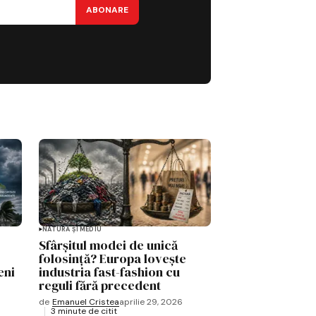
ABONARE
NATURĂ ȘI MEDIU
Sfârșitul modei de unică
folosință? Europa lovește
eni
industria fast-fashion cu
reguli fără precedent
de
Emanuel Cristea
aprilie 29, 2026
3 minute de citit