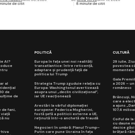
minute de citit
8 minute de citit
POLITICĂ
CULTURĂ
ie AI?
Europa în fața unei noi realități
29 iulie, Zi
roduce
transatlantice: între reticență,
povestea câ
ntru
adaptare și prudență față de
momentele d
politica lui Trump
Gala Premiil
ar al
Strategia Trump zguduie relația cu
a 2026 – un
idențial
Europa: Washingtonul avertizează
românesc
50 de
asupra unui „declin civilizațional”,
mulțime de
iar UE reacționează
Brâncuși, Ni
care a elec
Arestări la vârful diplomației
a ajuns „Da
 de fani,
europene: Federica Mogherini,
107,6 milioa
 viață
fostă șefă a politicii externe a UE,
 că nu
reținută într-o anchetă de fraudă
Coiful de l
cu daune mi
Negocieri în umbră: Planul Trump–
dacice găsit
rhiva
Putin care pune Ucraina în fața
brățară răm