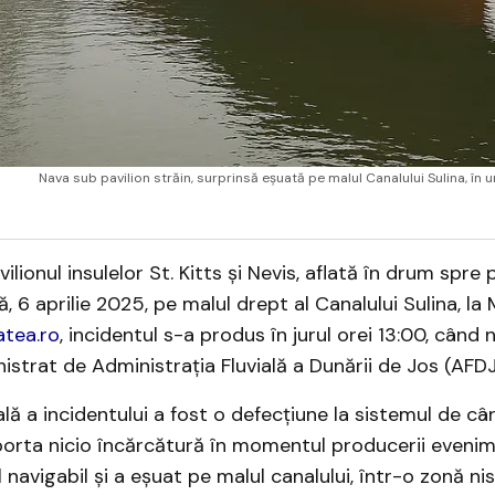
Nava sub pavilion străin, surprinsă eșuată pe malul Canalului Sulina, în 
lionul insulelor St. Kitts și Nevis, aflată în drum spre p
 6 aprilie 2025, pe malul drept al Canalului Sulina, la 
atea.ro
, incidentul s-a produs în jurul orei 13:00, când 
istrat de Administrația Fluvială a Dunării de Jos (AFDJ)
lă a incidentului a fost o defecțiune la sistemul de câ
orta nicio încărcătură în momentul producerii evenime
 navigabil și a eșuat pe malul canalului, într-o zonă ni