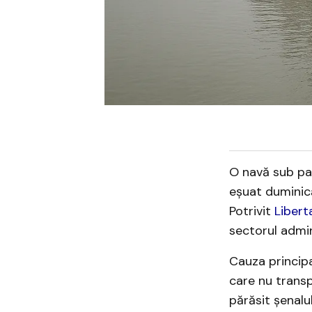
O navă sub pavi
eșuat duminică,
Potrivit
Libert
sectorul admin
Cauza principa
care nu transp
părăsit șenalul