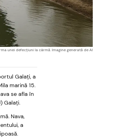
urma unei defecțiuni la cârmă. Imagine generată de AI
ortul Galați, a
Mila marină 15.
nava se afla în
 Galați.
rmă. Nava,
ntului, a
sipoasă.