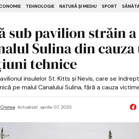
CONOMIE
TEHNOLOGIE
NATURĂ ȘI MEDIU
SPORT
SĂNĂT
ă sub pavilion străin a
nalul Sulina din cauza
țiuni tehnice
ilionul insulelor St. Kitts și Nevis, care se îndrept
ică pe malul Canalului Sulina, fără a cauza victim
Cristea
Actualizat
aprilie 07, 2025