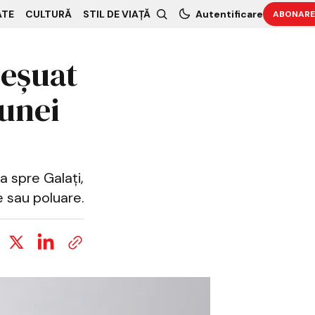
ATE
CULTURĂ
STIL DE VIAȚĂ
Autentificare
ABONARE
 eșuat
 unei
a spre Galați,
e sau poluare.