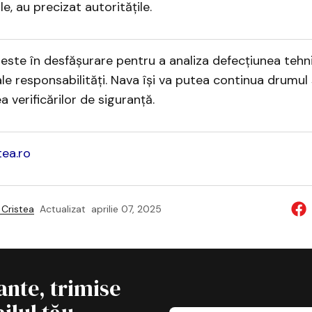
e, au precizat autoritățile.
 este în desfășurare pentru a analiza defecțiunea tehn
ale responsabilități. Nava își va putea continua drumul
a verificărilor de siguranță.
tea.ro
Cristea
Actualizat
aprilie 07, 2025
ante, trimise