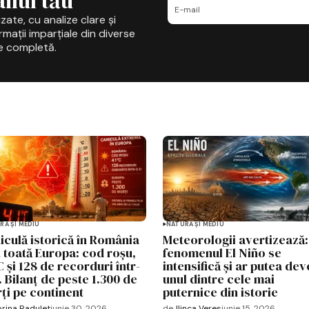
ilul tău
zate, cu analize clare și
mații imparțiale din diverse
e completă.
RĂ ȘI MEDIU
NATURĂ ȘI MEDIU
iculă istorică în România
Meteorologii avertizează:
în toată Europa: cod roșu,
fenomenul El Niño se
 și 128 de recorduri într-
intensifică și ar putea dev
. Bilanț de peste 1.300 de
unul dintre cele mai
ți pe continent
puternice din istorie
rina Radulet
iunie 30, 2026
de
Ilinca Veres
iunie 15, 2026