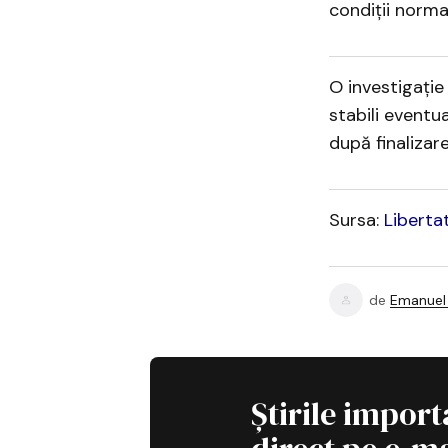
condiții normal
O investigație
stabili eventu
după finalizare
Sursa:
Liberta
de
Emanuel 
Știrile import