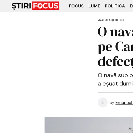
FOCUS
LUME
POLITICĂ
E
NATURĂ ȘI MEDIU
O nav
pe Ca
defec
O navă sub pav
a eșuat dumin
by
Emanuel 