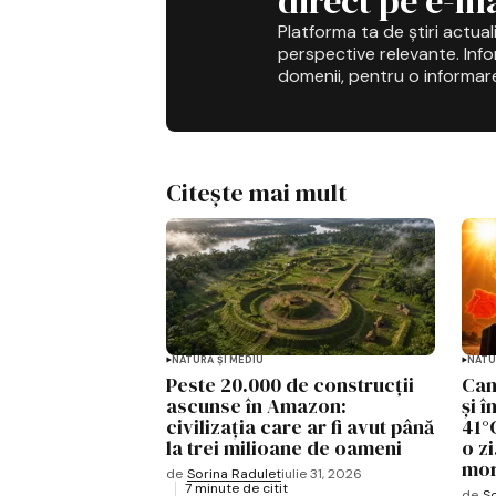
direct pe e-ma
Platforma ta de știri actuali
perspective relevante. Infor
domenii, pentru o informar
Citește mai mult
NATURĂ ȘI MEDIU
NATU
Peste 20.000 de construcții
Can
ascunse în Amazon:
și 
civilizația care ar fi avut până
41°C
la trei milioane de oameni
o zi
mor
de
Sorina Radulet
iulie 31, 2026
7 minute de citit
de
So