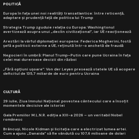
POLITICĂ
Europa în fața unei noi realități transatlantice: între reticență,
adaptare și prudență față de politica lui Trump
Strategia Trump zguduie relația cu Europa: Washingtonul
avertizează asupra unui „declin civilizațional”, iar UE reacționează
Arestări la vârful diplomației europene: Federica Mogherini, fostă
șefă a politicii externe a UE, reținută într-o anchetă de fraudă
Negocieri în umbră: Planul Trump–Putin care pune Ucraina în fața
celei mai dureroase decizii din război
„Fără opțiuni ușoare”: Von der Leyen presează statele UE să acopere
deficitul de 135,7 miliarde de euro pentru Ucraina
CULTURĂ
29 iulie, Ziua Imnului Național: povestea cântecului care a însoțit
momentele decisive ale istoriei
Gala Premiilor M.L.N.R. ediția a XIII-a 2026 – un veritabil Nobel
românesc
Brâncuși, Nicole Kidman și licitația care a electrizat lumea artei.
Cum a ajuns „Danaida” să fie vândută cu 107,6 milioane de dolari