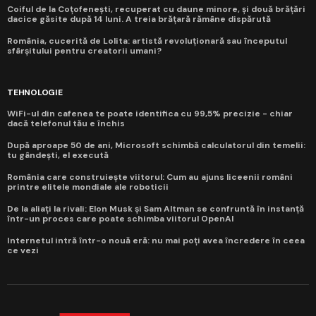
Coiful de la Coțofenești, recuperat cu daune minore, și două brățări
dacice găsite după 14 luni. A treia brățară rămâne dispărută
România, cucerită de Lolita: artistă revoluționară sau începutul
sfârșitului pentru creatorii umani?
TEHNOLOGIE
WiFi-ul din cafenea te poate identifica cu 99,5% precizie - chiar
dacă telefonul tău e închis
După aproape 50 de ani, Microsoft schimbă calculatorul din temelii:
tu gândești, el execută
România care construiește viitorul: Cum au ajuns liceenii români
printre elitele mondiale ale roboticii
De la aliați la rivali: Elon Musk și Sam Altman se confruntă în instanță
într-un proces care poate schimba viitorul OpenAI
Internetul intră într-o nouă eră: nu mai poți avea încredere în ceea
ce vezi