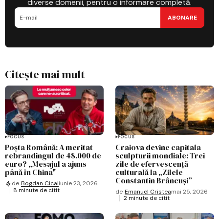
diverse domenii, pentru o informare completă.
ABONARE
Citește mai mult
FOCUS
FOCUS
Poșta Română: A meritat
Craiova devine capitala
rebrandingul de 48.000 de
sculpturii mondiale: Trei
euro? „Mesajul a ajuns
zile de efervescență
până în China"
culturală la „Zilele
Constantin Brâncuși”
de
Bogdan Cical
iunie 23, 2026
8 minute de citit
de
Emanuel Cristea
mai 25, 2026
2 minute de citit