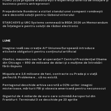
FOMO 2026 propune la București o experiență diferită de învățare și
business pentru antreprenori
Președintele României a vizitat standul unei companii românești
care dezvoltă soluții pentru războiul viitorului
STARC4SYS și URC Systems semnează la BSDA 2026 un Memorandum
de Înțelegere pentru soluții de război electronic
LUME
Imagine reală sau creație AI? Uniunea Europeană introduce
etichete obligatorii pentru conținutul artificial
Obelisc, mausoleu sau far al speranței? Centrul Prezidențial Obama
din Chicago – 850 de milioane de dolari și o mulțime de întrebări
fără răspuns
Miquela are 2,6 milioane de fani, contracte cu Prada și o viață
perfectă. Problema e... că nu există.
Pentagonul deschide arhiva secretă a OZN-urilor: imagini
misterioase, mărturii FBI și obsesia americană pentru necunoscut
Gigantul de 4 miliarde de euro care schimbă Aeroportul din
Frankfurt: Terminalul 3 se deschide pe 23 aprilie