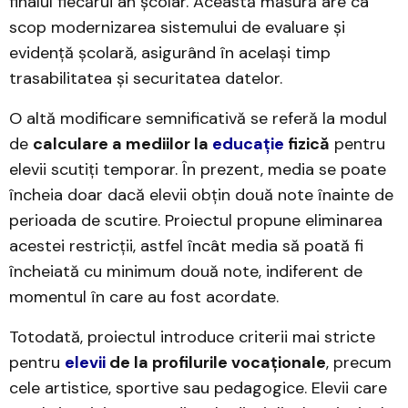
finalul fiecărui an școlar. Această măsură are ca
scop modernizarea sistemului de evaluare și
evidență școlară, asigurând în același timp
trasabilitatea și securitatea datelor.
O altă modificare semnificativă se referă la modul
de
calculare a mediilor la
educație
fizică
pentru
elevii scutiți temporar. În prezent, media se poate
încheia doar dacă elevii obțin două note înainte de
perioada de scutire. Proiectul propune eliminarea
acestei restricții, astfel încât media să poată fi
încheiată cu minimum două note, indiferent de
momentul în care au fost acordate.
Totodată, proiectul introduce criterii mai stricte
pentru
elevii
de la profilurile vocaționale
, precum
cele artistice, sportive sau pedagogice. Elevii care