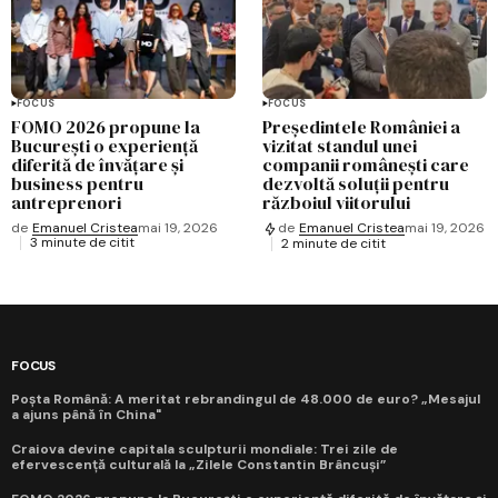
FOCUS
FOCUS
FOMO 2026 propune la
Președintele României a
București o experiență
vizitat standul unei
diferită de învățare și
companii românești care
business pentru
dezvoltă soluții pentru
antreprenori
războiul viitorului
de
Emanuel Cristea
mai 19, 2026
de
Emanuel Cristea
mai 19, 2026
3 minute de citit
2 minute de citit
FOCUS
Poșta Română: A meritat rebrandingul de 48.000 de euro? „Mesajul
a ajuns până în China"
Craiova devine capitala sculpturii mondiale: Trei zile de
efervescență culturală la „Zilele Constantin Brâncuși”