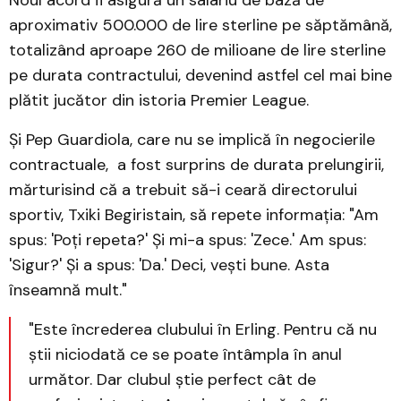
Noul acord îi asigură un salariu de bază de
aproximativ 500.000 de lire sterline pe săptămână,
totalizând aproape 260 de milioane de lire sterline
pe durata contractului, devenind astfel cel mai bine
plătit jucător din istoria Premier League.
Și Pep Guardiola, care nu se implică în negocierile
contractuale, a fost surprins de durata prelungirii,
mărturisind că a trebuit să-i ceară directorului
sportiv, Txiki Begiristain, să repete informația: "Am
spus: 'Poți repeta?' Și mi-a spus: 'Zece.' Am spus:
'Sigur?' Și a spus: 'Da.' Deci, vești bune. Asta
înseamnă mult."
"Este încrederea clubului în Erling. Pentru că nu
știi niciodată ce se poate întâmpla în anul
următor. Dar clubul știe perfect cât de