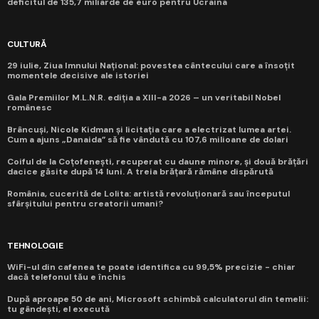
deficitul de 135,7 miliarde de euro pentru Ucraina
CULTURĂ
29 iulie, Ziua Imnului Național: povestea cântecului care a însoțit
momentele decisive ale istoriei
Gala Premiilor M.L.N.R. ediția a XIII-a 2026 – un veritabil Nobel
românesc
Brâncuși, Nicole Kidman și licitația care a electrizat lumea artei.
Cum a ajuns „Danaida” să fie vândută cu 107,6 milioane de dolari
Coiful de la Coțofenești, recuperat cu daune minore, și două brățări
dacice găsite după 14 luni. A treia brățară rămâne dispărută
România, cucerită de Lolita: artistă revoluționară sau începutul
sfârșitului pentru creatorii umani?
TEHNOLOGIE
WiFi-ul din cafenea te poate identifica cu 99,5% precizie - chiar
dacă telefonul tău e închis
După aproape 50 de ani, Microsoft schimbă calculatorul din temelii:
tu gândești, el execută