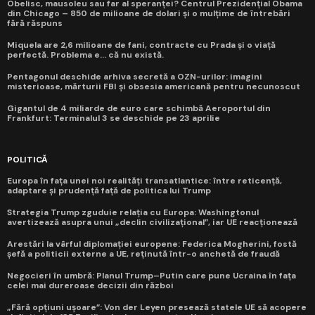
Obelisc, mausoleu sau far al speranței? Centrul Prezidențial Obama
din Chicago – 850 de milioane de dolari și o mulțime de întrebări
fără răspuns
Miquela are 2,6 milioane de fani, contracte cu Prada și o viață
perfectă. Problema e... că nu există.
Pentagonul deschide arhiva secretă a OZN-urilor: imagini
misterioase, mărturii FBI și obsesia americană pentru necunoscut
Gigantul de 4 miliarde de euro care schimbă Aeroportul din
Frankfurt: Terminalul 3 se deschide pe 23 aprilie
POLITICĂ
Europa în fața unei noi realități transatlantice: între reticență,
adaptare și prudență față de politica lui Trump
Strategia Trump zguduie relația cu Europa: Washingtonul
avertizează asupra unui „declin civilizațional”, iar UE reacționează
Arestări la vârful diplomației europene: Federica Mogherini, fostă
șefă a politicii externe a UE, reținută într-o anchetă de fraudă
Negocieri în umbră: Planul Trump–Putin care pune Ucraina în fața
celei mai dureroase decizii din război
„Fără opțiuni ușoare”: Von der Leyen presează statele UE să acopere