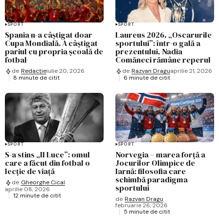
SPORT
SPORT
Spania n-a câștigat doar
Laureus 2026, „Oscarurile
Cupa Mondială. A câștigat
sportului”: într-o gală a
pariul cu propria școală de
prezentului, Nadia
fotbal
Comăneci rămâne reperul
de
Redacție
iulie 20, 2026
de
Razvan Dragu
aprilie 21, 2026
8 minute de citit
6 minute de citit
SPORT
SPORT
S-a stins „Il Luce”: omul
Norvegia – marea forță a
care a făcut din fotbal o
Jocurilor Olimpice de
lecție de viață
Iarnă: filosofia care
schimbă paradigma
de
Gheorghe Cical
sportului
aprilie 08, 2026
12 minute de citit
de
Razvan Dragu
februarie 26, 2026
5 minute de citit