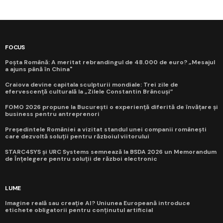
FOCUS
Poșta Română: A meritat rebrandingul de 48.000 de euro? „Mesajul
a ajuns până în China"
Craiova devine capitala sculpturii mondiale: Trei zile de
efervescență culturală la „Zilele Constantin Brâncuși”
FOMO 2026 propune la București o experiență diferită de învățare și
business pentru antreprenori
Președintele României a vizitat standul unei companii românești
care dezvoltă soluții pentru războiul viitorului
STARC4SYS și URC Systems semnează la BSDA 2026 un Memorandum
de Înțelegere pentru soluții de război electronic
LUME
Imagine reală sau creație AI? Uniunea Europeană introduce
etichete obligatorii pentru conținutul artificial