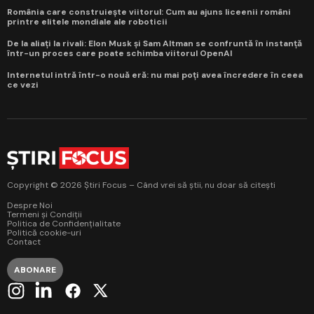
România care construiește viitorul: Cum au ajuns liceenii români
printre elitele mondiale ale roboticii
De la aliați la rivali: Elon Musk și Sam Altman se confruntă în instanță
într-un proces care poate schimba viitorul OpenAI
Internetul intră într-o nouă eră: nu mai poți avea încredere în ceea
ce vezi
Copyright © 2026 Știri Focus – Când vrei să știi, nu doar să citești
Despre Noi
Termeni și Condiții
Politica de Confidențialitate
Politică cookie-uri
Contact
ABONARE