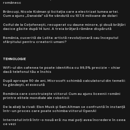
românesc
Brâncuși, Nicole Kidman și licitația care a electrizat lumea artei.
Cum a ajuns „Danaida” să fie vândută cu 107,6 milioane de dolari
Coiful de la Coțofenești, recuperat cu daune minore, și două brățări
dacice găsite după 14 luni. A treia brățară rămâne dispărută
România, cucerită de Lolita: artistă revoluționară sau începutul
sfârșitului pentru creatorii umani?
TEHNOLOGIE
WiFi-ul din cafenea te poate identifica cu 99,5% precizie - chiar
dacă telefonul tău e închis
După aproape 50 de ani, Microsoft schimbă calculatorul din temelii:
tu gândești, el execută
România care construiește viitorul: Cum au ajuns liceenii români
printre elitele mondiale ale roboticii
De la aliați la rivali: Elon Musk și Sam Altman se confruntă în instanță
într-un proces care poate schimba viitorul OpenAI
Internetul intră într-o nouă eră: nu mai poți avea încredere în ceea
ce vezi