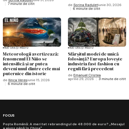
7 minute de citit
de
Sorina Radulet
iunie 30, 2026
6 minute de citit
NATURĂ ȘI MEDIU
NATURĂ ȘI MEDIU
Meteorologii avertizează:
Sfârșitul modei de unică
fenomenul El Niño se
folosință? Europa lovește
intensifică și ar putea
industria fast-fashion cu
deveni unul dintre cele mai
reguli fără precedent
puternice din istorie
de
Emanuel Cristea
aprilie 29, 2026
3 minute de citit
de
Ilinca Veres
iunie 15, 2026
8 minute de citit
FOCUS
Poșta Română: A meritat rebrandingul de 48.000 de euro? „Mesajul
a ajuns până în China"