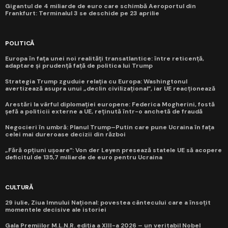
Gigantul de 4 miliarde de euro care schimbă Aeroportul din
Frankfurt: Terminalul 3 se deschide pe 23 aprilie
POLITICĂ
Europa în fața unei noi realități transatlantice: între reticență,
adaptare și prudență față de politica lui Trump
Strategia Trump zguduie relația cu Europa: Washingtonul
avertizează asupra unui „declin civilizațional”, iar UE reacționează
Arestări la vârful diplomației europene: Federica Mogherini, fostă
șefă a politicii externe a UE, reținută într-o anchetă de fraudă
Negocieri în umbră: Planul Trump–Putin care pune Ucraina în fața
celei mai dureroase decizii din război
„Fără opțiuni ușoare”: Von der Leyen presează statele UE să acopere
deficitul de 135,7 miliarde de euro pentru Ucraina
CULTURĂ
29 iulie, Ziua Imnului Național: povestea cântecului care a însoțit
momentele decisive ale istoriei
Gala Premiilor M.L.N.R. ediția a XIII-a 2026 – un veritabil Nobel