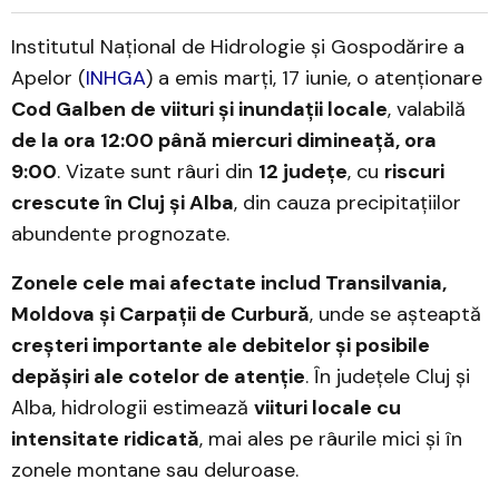
Institutul Național de Hidrologie și Gospodărire a
Apelor (
INHGA
) a emis marți, 17 iunie, o atenționare
Cod Galben de viituri și inundații locale
, valabilă
de la ora 12:00 până miercuri dimineață, ora
9:00
. Vizate sunt râuri din
12 județe
, cu
riscuri
crescute în Cluj și Alba
, din cauza precipitațiilor
abundente prognozate.
Zonele cele mai afectate includ Transilvania,
Moldova și Carpații de Curbură
, unde se așteaptă
creșteri importante ale debitelor și posibile
depășiri ale cotelor de atenție
. În județele Cluj și
Alba, hidrologii estimează
viituri locale cu
intensitate ridicată
, mai ales pe râurile mici și în
zonele montane sau deluroase.