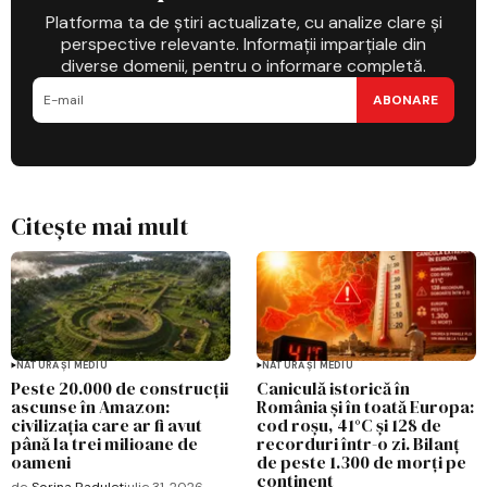
Platforma ta de știri actualizate, cu analize clare și
perspective relevante. Informații imparțiale din
diverse domenii, pentru o informare completă.
ABONARE
Citește mai mult
NATURĂ ȘI MEDIU
NATURĂ ȘI MEDIU
Peste 20.000 de construcții
Caniculă istorică în
ascunse în Amazon:
România și în toată Europa:
civilizația care ar fi avut
cod roșu, 41°C și 128 de
până la trei milioane de
recorduri într-o zi. Bilanț
oameni
de peste 1.300 de morți pe
continent
de
Sorina Radulet
iulie 31, 2026