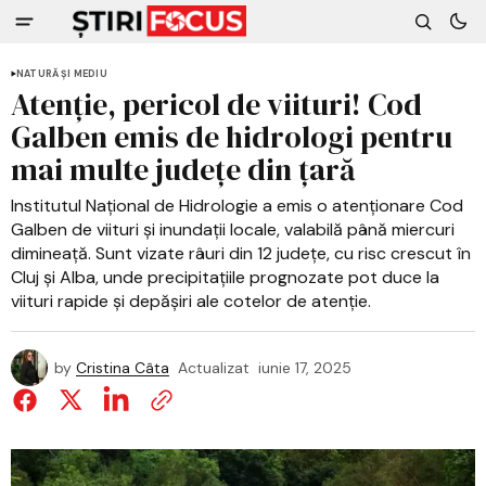
NATURĂ ȘI MEDIU
Atenție, pericol de viituri! Cod
Galben emis de hidrologi pentru
mai multe județe din țară
Institutul Național de Hidrologie a emis o atenționare Cod
Galben de viituri și inundații locale, valabilă până miercuri
dimineață. Sunt vizate râuri din 12 județe, cu risc crescut în
Cluj și Alba, unde precipitațiile prognozate pot duce la
viituri rapide și depășiri ale cotelor de atenție.
by
Cristina Câta
Actualizat
iunie 17, 2025