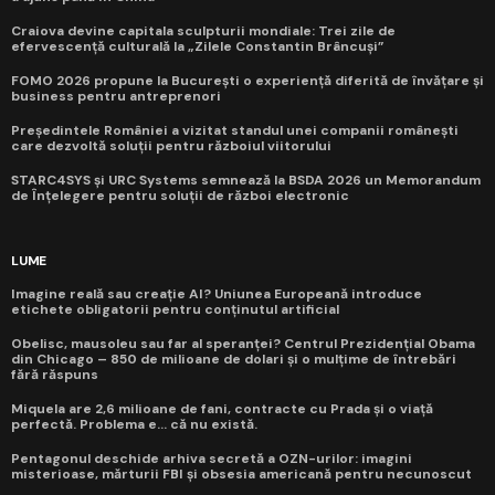
Craiova devine capitala sculpturii mondiale: Trei zile de
efervescență culturală la „Zilele Constantin Brâncuși”
FOMO 2026 propune la București o experiență diferită de învățare și
business pentru antreprenori
Președintele României a vizitat standul unei companii românești
care dezvoltă soluții pentru războiul viitorului
STARC4SYS și URC Systems semnează la BSDA 2026 un Memorandum
de Înțelegere pentru soluții de război electronic
LUME
Imagine reală sau creație AI? Uniunea Europeană introduce
etichete obligatorii pentru conținutul artificial
Obelisc, mausoleu sau far al speranței? Centrul Prezidențial Obama
din Chicago – 850 de milioane de dolari și o mulțime de întrebări
fără răspuns
Miquela are 2,6 milioane de fani, contracte cu Prada și o viață
perfectă. Problema e... că nu există.
Pentagonul deschide arhiva secretă a OZN-urilor: imagini
misterioase, mărturii FBI și obsesia americană pentru necunoscut