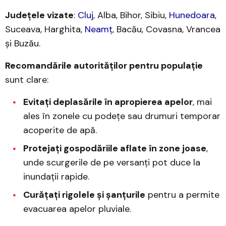
Județele vizate
:
Cluj
, Alba, Bihor, Sibiu,
Hunedoara
,
Suceava, Harghita,
Neamț
, Bacău, Covasna, Vrancea
și Buzău.
Recomandările autorităților pentru populație
sunt clare:
Evitați deplasările în apropierea apelor
, mai
ales în zonele cu podețe sau drumuri temporar
acoperite de apă.
Protejați gospodăriile aflate în zone joase
,
unde scurgerile de pe versanți pot duce la
inundații rapide.
Curățați rigolele și șanțurile
pentru a permite
evacuarea apelor pluviale.