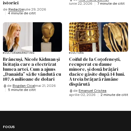
istoriei
iunie 22, 2026
7 minute de citit
de
Redacție
iulie 29, 2026
4 minute de citit
CULTURĂ
MARKETING
CULTURĂ
Brâncuși, Nicole Kidman și
Coiful de la Coțofenești,
licitația care a electrizat
recuperat cu daune
lumea artei. Cum a ajuns
minore, și două brățări
„Danaida” să fie vândută cu
dacice găsite după 14 luni.
107,6 milioane de dolari
A treia brățară rămâne
dispărută
de
Bogdan Cical
mai 21, 2026
5 minute de citit
de
Emanuel Cristea
aprilie 02, 2026
2 minute de citit
FOCUS