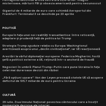
misterioase, mărturii FBI și obsesia americană pentru necunoscut
Gigantul de 4 miliarde de euro care schimbă Aeroportul din
Frankfurt: Terminalul 3 se deschide pe 23 aprilie
POLITICĂ
Europa în fața unei noi realități transatlantice: între reticență,
adaptare și prudență față de politica lui Trump
Strategia Trump zguduie relația cu Europa: Washingtonul
avertizează asupra unui „declin civilizațional”, iar UE reacționează
Arestări la vârful diplomației europene: Federica Mogherini, fostă
șefă a politicii externe a UE, reținută într-o anchetă de fraudă
Negocieri în umbră: Planul Trump–Putin care pune Ucraina în fața
celei mai dureroase decizii din război
„Fără opțiuni ușoare”: Von der Leyen presează statele UE să acopere
deficitul de 135,7 miliarde de euro pentru Ucraina
CULTURĂ
29 iulie, Ziua Imnului Național: povestea cântecului care a însoțit
momentele decisive ale istoriei