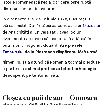
istorie românească reală, dar care pare ruptă
dintr-un roman de aventuri.
În dimineața zilei de
12 iunie 1875
, Bucureștiul
părea liniștit. Dar în tăcerea coridoarelor
Muzeului
de Antichități al Universității, avea loc un
eveniment care avea să lase o rană adâncă în
patrimoniul național:
două dintre piesele
Tezaurului
de la Pietroasa dispăreau fără urmă
.
Nimeni nu știa atunci că România tocmai pierduse
o parte din
cel mai prețios artefact arheologic
descoperit pe teritoriul său.
Cloșca cu puii de aur – Comoara