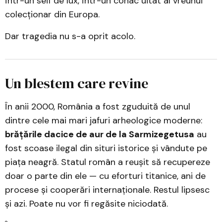
într-un seif de lux, într-un conac uitat al vreunui
colecționar din Europa.
Dar tragedia nu s-a oprit acolo.
Un blestem care revine
În anii 2000, România a fost zguduită de unul
dintre cele mai mari jafuri arheologice moderne:
brățările dacice de aur de la Sarmizegetusa
au
fost scoase ilegal din situri istorice și vândute pe
piața neagră. Statul român a reușit să recupereze
doar o parte din ele — cu eforturi titanice, ani de
procese și cooperări internaționale. Restul lipsesc
și azi. Poate nu vor fi regăsite niciodată.