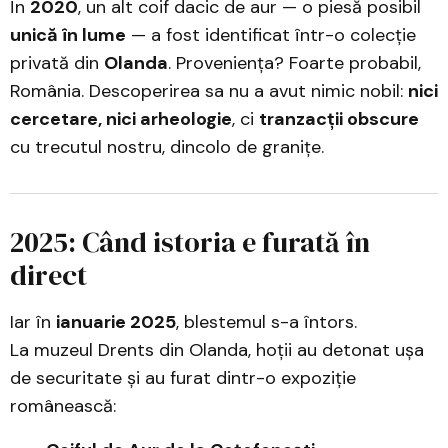
În
2020
, un alt coif dacic de aur — o piesă posibil
unică în lume
— a fost identificat într-o colecție
privată din
Olanda
. Proveniența? Foarte probabil,
România. Descoperirea sa nu a avut nimic nobil:
nici
cercetare, nici arheologie
, ci
tranzacții obscure
cu trecutul nostru, dincolo de granițe.
2025: Când istoria e furată în
direct
Iar în
ianuarie 2025
, blestemul s-a întors.
La muzeul Drents din Olanda, hoții au detonat ușa
de securitate și au furat dintr-o expoziție
românească: