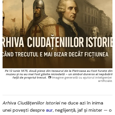
Pe 12 iunie 1875, două piese din tezaurul de la Pietroasa au fost furate din
muzeu și nu au mai fost găsite niciodată – un simbol dureros al nepăsării
față de propriul trecut.
 📷 Imagine generată cu ajutorul inteligenței 
artificiale.
Arhiva Ciudățeniilor Istoriei
ne duce azi în inima
unei povești despre
aur
, neglijență, jaf și mister — o