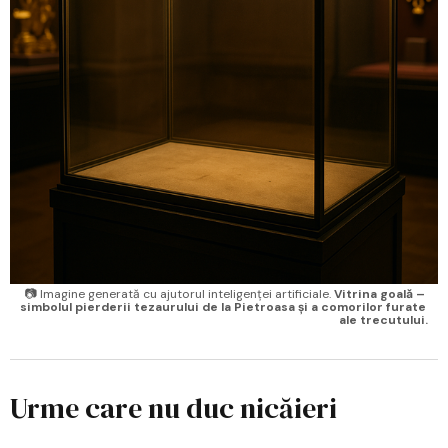
📷 Imagine generată cu ajutorul inteligenței artificiale.
Vitrina goală – 
simbolul pierderii tezaurului de la Pietroasa și a comorilor furate 
ale trecutului.
Urme care nu duc nicăieri