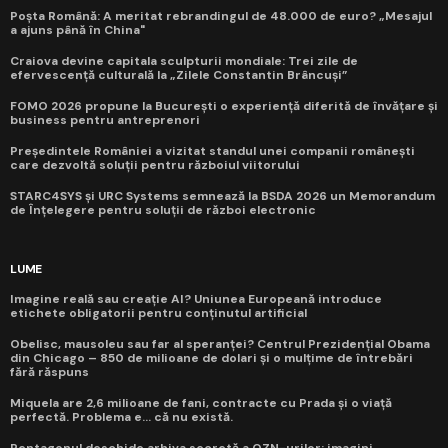
Poșta Română: A meritat rebrandingul de 48.000 de euro? „Mesajul
a ajuns până în China"
Craiova devine capitala sculpturii mondiale: Trei zile de
efervescență culturală la „Zilele Constantin Brâncuși”
FOMO 2026 propune la București o experiență diferită de învățare și
business pentru antreprenori
Președintele României a vizitat standul unei companii românești
care dezvoltă soluții pentru războiul viitorului
STARC4SYS și URC Systems semnează la BSDA 2026 un Memorandum
de Înțelegere pentru soluții de război electronic
LUME
Imagine reală sau creație AI? Uniunea Europeană introduce
etichete obligatorii pentru conținutul artificial
Obelisc, mausoleu sau far al speranței? Centrul Prezidențial Obama
din Chicago – 850 de milioane de dolari și o mulțime de întrebări
fără răspuns
Miquela are 2,6 milioane de fani, contracte cu Prada și o viață
perfectă. Problema e... că nu există.
Pentagonul deschide arhiva secretă a OZN-urilor: imagini