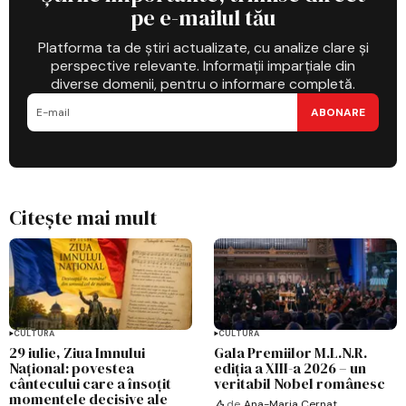
pe e-mailul tău
Platforma ta de știri actualizate, cu analize clare și
perspective relevante. Informații imparțiale din
diverse domenii, pentru o informare completă.
ABONARE
Citește mai mult
CULTURĂ
CULTURĂ
29 iulie, Ziua Imnului
Gala Premiilor M.L.N.R.
Național: povestea
ediția a XIII-a 2026 – un
cântecului care a însoțit
veritabil Nobel românesc
momentele decisive ale
de
Ana-Maria Cernat