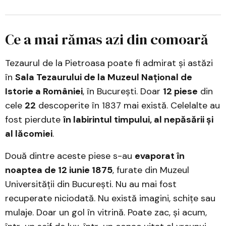
Ce a mai rămas azi din comoară
Tezaurul de la Pietroasa poate fi admirat și astăzi
în
Sala Tezaurului de la Muzeul Național de
Istorie a României
, în București. Doar
12 piese
din
cele
22
descoperite în 1837 mai există. Celelalte au
fost pierdute
în labirintul timpului, al nepăsării și
al lăcomiei
.
Două dintre aceste piese s-au
evaporat în
noaptea de 12 iunie 1875
, furate din Muzeul
Universității din București. Nu au mai fost
recuperate niciodată. Nu există imagini, schițe sau
mulaje. Doar un gol în vitrină. Poate zac, și acum,