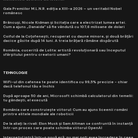
Gala Premiilor M.L.N.R. ediția a XIII-a 2026 – un veritabil Nobel
românesc
Brâncuși, Nicole Kidman și licitația care a electrizat lumea artei.
Cum a ajuns „Danaida” să fie vândută cu 107,6 milioane de dolari
Coiful de la Coțofenești, recuperat cu daune minore, și două brățări
dacice găsite după 14 luni. A treia brățară rămâne dispărută
România, cucerită de Lolita: artistă revoluționară sau începutul
sfârșitului pentru creatorii umani?
TEHNOLOGIE
WiFi-ul din cafenea te poate identifica cu 99,5% precizie - chiar
dacă telefonul tău e închis
După aproape 50 de ani, Microsoft schimbă calculatorul din temelii:
tu gândești, el execută
România care construiește viitorul: Cum au ajuns liceenii români
printre elitele mondiale ale roboticii
De la aliați la rivali: Elon Musk și Sam Altman se confruntă în instanță
într-un proces care poate schimba viitorul OpenAI
Internetul intră într-o nouă eră: nu mai poți avea încredere în ceea