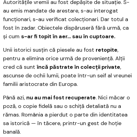
Autoritățile vremii au fost depășite de situație. S-
au emis mandate de arestare, s-au interogat
funcționari, s-au verificat colecționari. Dar totul a
fost în zadar. Obiectele dispăruseră fără urmă, ca
și cum
s-ar fi topit în aer... sau în cuptoare.
Unii istorici susțin că piesele au fost
retopite
,
pentru a elimina orice urmă de proveniență. Alții
cred că sunt
încă păstrate în colecții private
,
ascunse de ochii lumii, poate într-un seif al vreunei
familii aristocrate din Europa.
Până azi,
nu au mai fost recuperate
. Nici măcar o
poză, o copie fidelă sau o schiță detaliată nu a
rămas. România a pierdut o parte din identitatea
sa istorică — în tăcere, printr-un gest de hoție
banală.