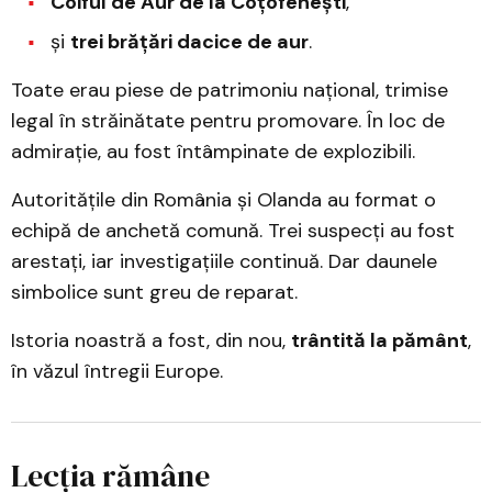
Coiful de Aur de la Coțofenești
,
și
trei brățări dacice de aur
.
Toate erau piese de patrimoniu național, trimise
legal în străinătate pentru promovare. În loc de
admirație, au fost întâmpinate de explozibili.
Autoritățile din România și Olanda au format o
echipă de anchetă comună. Trei suspecți au fost
arestați, iar investigațiile continuă. Dar daunele
simbolice sunt greu de reparat.
Istoria noastră a fost, din nou,
trântită la pământ
,
în văzul întregii Europe.
Lecția rămâne