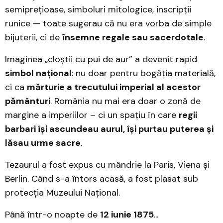
semiprețioase, simboluri mitologice, inscripții
runice — toate sugerau că nu era vorba de simple
bijuterii, ci de
însemne regale sau sacerdotale
.
Imaginea „cloștii cu pui de aur” a devenit rapid
simbol național
: nu doar pentru bogăția materială,
ci ca
mărturie a trecutului imperial al acestor
pământuri
. România nu mai era doar o zonă de
margine a imperiilor – ci un spațiu în care
regii
barbari își ascundeau aurul, își purtau puterea și
lăsau urme sacre
.
Tezaurul a fost expus cu mândrie la Paris, Viena și
Berlin. Când s-a întors acasă, a fost plasat sub
protecția Muzeului Național.
Până într-o noapte de
12 iunie 1875
...