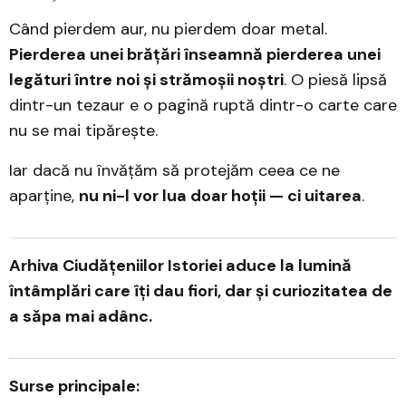
Când pierdem aur, nu pierdem doar metal.
Pierderea unei brățări înseamnă pierderea unei
legături între noi și strămoșii noștri
. O piesă lipsă
dintr-un tezaur e o pagină ruptă dintr-o carte care
nu se mai tipărește.
Iar dacă nu învățăm să protejăm ceea ce ne
aparține,
nu ni-l vor lua doar hoții — ci uitarea
.
Arhiva Ciudățeniilor Istoriei aduce la lumină
întâmplări care îți dau fiori, dar și curiozitatea de
a săpa mai adânc.
Surse principale: