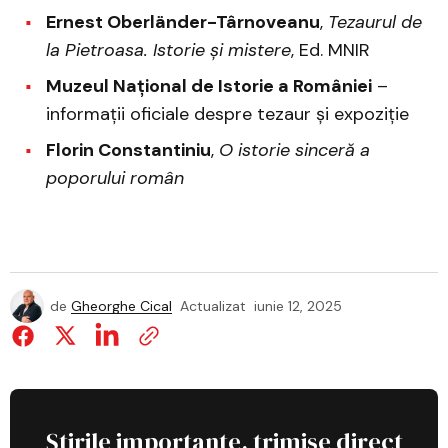
Ernest Oberländer-Târnoveanu
,
Tezaurul de
la Pietroasa. Istorie și mistere
, Ed. MNIR
Muzeul Național de Istorie a României
–
informații oficiale despre tezaur și expoziție
Florin Constantiniu
,
O istorie sinceră a
poporului român
de
Gheorghe Cical
Actualizat
iunie 12, 2025
Știrile importante, trimise direct