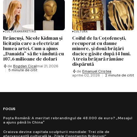
CULTURĂ
MARKETING
CULTURĂ
Brâncuși, Nicole Kidman și
Coiful de la Coțofenești,
licitația care a electrizat
recuperat cu daune
lumea artei. Cum a ajuns
minore, și două brățări
„Danaida” să fie vândută cu
dacice găsite după 14 luni.
107,6 milioane de dolari
A treia brățară rămâne
dispărută
de
Bogdan Cical
mai 21, 2026
5 minute de citit
de
Emanuel Cristea
aprilie 02, 2026
2 minute de citit
FOCUS
Poșta Română: A meritat rebrandingul de 48.000 de euro? „Mesajul
a ajuns până în China"
Craiova devine capitala sculpturii mondiale: Trei zile de
efervescență culturală la „Zilele Constantin Brâncuși”