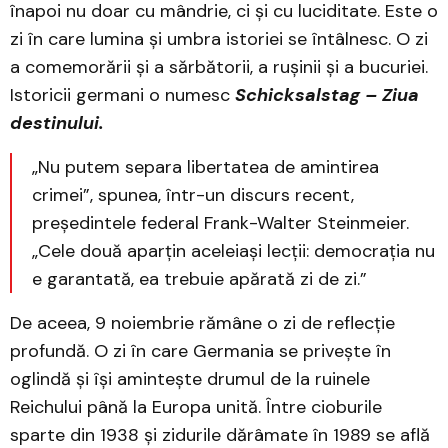
înapoi nu doar cu mândrie, ci și cu luciditate. Este o
zi în care lumina și umbra istoriei se întâlnesc. O zi
a comemorării și a sărbătorii, a rușinii și a bucuriei.
Istoricii germani o numesc
Schicksalstag –
Ziua
destinului.
„Nu putem separa libertatea de amintirea
crimei”, spunea, într-un discurs recent,
președintele federal Frank-Walter Steinmeier.
„Cele două aparțin aceleiași lecții: democrația nu
e garantată, ea trebuie apărată zi de zi.”
De aceea, 9 noiembrie rămâne o zi de reflecție
profundă. O zi în care Germania se privește în
oglindă și își amintește drumul de la ruinele
Reichului până la Europa unită. Între cioburile
sparte din 1938 și zidurile dărâmate în 1989 se află