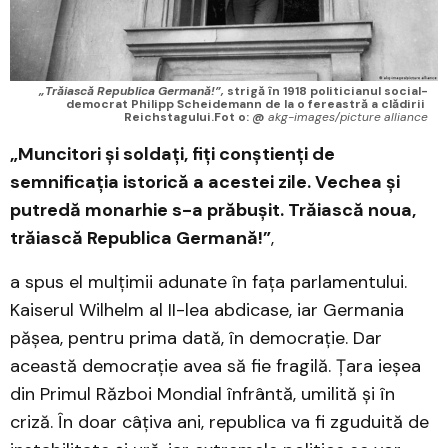
„Trăiască Republica Germană!”,
 strigă în 1918 politicianul social-
democrat Philipp Scheidemann de la o fereastră a clădirii 
Reichstagului.Fot o: @ 
akg-images/picture alliance
„Muncitori și soldați, fiți conștienți de
semnificația istorică a acestei zile. Vechea și
putredă monarhie s-a prăbușit. Trăiască noua,
trăiască Republica Germană!”
,
a spus el mulțimii adunate în fața parlamentului.
Kaiserul Wilhelm al II-lea abdicase, iar Germania
pășea, pentru prima dată, în democrație. Dar
această democrație avea să fie fragilă. Țara ieșea
din Primul Război Mondial înfrântă, umilită și în
criză. În doar câțiva ani, republica va fi zguduită de