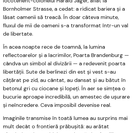
locotenent-colonelul Harald Jäger, aflat la
Bornholmer Strasse, a cedat: a ridicat bariera și a
lăsat oamenii să treacă. În doar câteva minute,
fluxul de mii de oameni s-a transformat într-un val
de libertate.
În acea noapte rece de toamnă, la lumina
reflectoarelor și a lacrimilor, Poarta Brandenburg —
cândva un simbol al divizării — a redevenit poarta
libertății. Sute de berlinezi din est și vest s-au
cățărat pe zid, au cântat, au dansat și au bătut în
betonul gri cu ciocane și lopeți. În aer se simțea o
bucurie aproape incredibilă, un amestec de ușurare
și neîncredere. Ceva imposibil devenise real.
Imaginile transmise în toată lumea au surprins mai
mult decât o frontieră prăbușită: au arătat