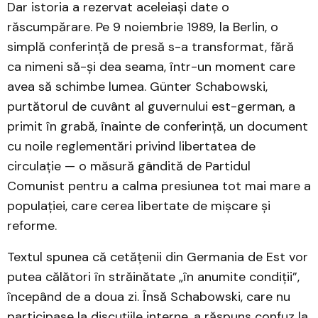
Dar istoria a rezervat aceleiași date o
răscumpărare. Pe 9 noiembrie 1989, la Berlin, o
simplă conferință de presă s-a transformat, fără
ca nimeni să-și dea seama, într-un moment care
avea să schimbe lumea. Günter Schabowski,
purtătorul de cuvânt al guvernului est-german, a
primit în grabă, înainte de conferință, un document
cu noile reglementări privind libertatea de
circulație — o măsură gândită de Partidul
Comunist pentru a calma presiunea tot mai mare a
populației, care cerea libertate de mișcare și
reforme.
Textul spunea că cetățenii din Germania de Est vor
putea călători în străinătate „în anumite condiții”,
începând de a doua zi. Însă Schabowski, care nu
participase la discuțiile interne, a răspuns confuz la