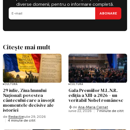
diverse domenii, pentru o informare completă.
ABONARE
Citește mai mult
CULTURĂ
CULTURĂ
29 iulie, Ziua Imnului
Gala Premiilor M.L.N.R.
Național: povestea
ediția a XIII-a 2026 – un
cântecului care a însoțit
veritabil Nobel românesc
momentele decisive ale
de
Ana-Maria Cernat
istoriei
iunie 22, 2026
7 minute de citit
de
Redacție
iulie 29, 2026
4 minute de citit