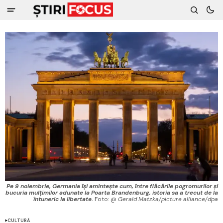
Pe 9 noiembrie, Germania își amintește cum, între flăcările pogromurilor și
bucuria mulțimilor adunate la Poarta Brandenburg, istoria sa a trecut de la
întuneric la libertate.
Foto: @ 
Gerald Matzka/picture alliance/dpa
CULTURĂ