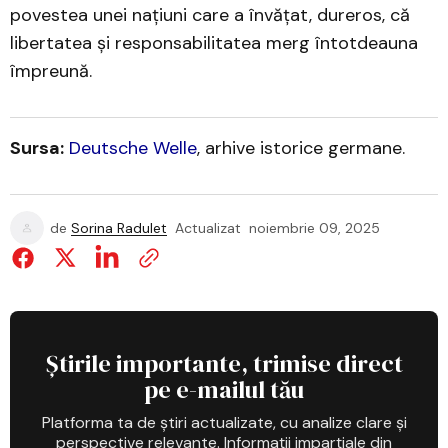
povestea unei națiuni care a învățat, dureros, că
libertatea și responsabilitatea merg întotdeauna
împreună.
Sursa:
Deutsche Welle
, arhive istorice germane.
de
Sorina Radulet
Actualizat
noiembrie 09, 2025
Știrile importante, trimise direct
pe e-mailul tău
Platforma ta de știri actualizate, cu analize clare și
perspective relevante. Informații imparțiale din