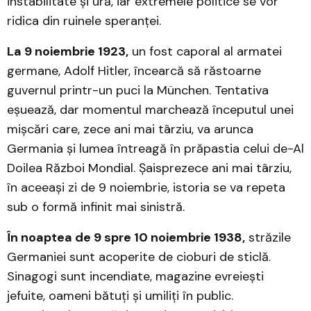
instabilitate și ură, iar extremele politice se vor
ridica din ruinele speranței.
La 9 noiembrie 1923,
un fost caporal al armatei
germane, Adolf Hitler, încearcă să răstoarne
guvernul printr-un puci la München. Tentativa
eșuează, dar momentul marchează începutul unei
mișcări care, zece ani mai târziu, va arunca
Germania și lumea întreagă în prăpastia celui de-Al
Doilea Război Mondial. Șaisprezece ani mai târziu,
în aceeași zi de 9 noiembrie, istoria se va repeta
sub o formă infinit mai sinistră.
În noaptea de 9 spre 10 noiembrie 1938,
străzile
Germaniei sunt acoperite de cioburi de sticlă.
Sinagogi sunt incendiate, magazine evreiești
jefuite, oameni bătuți și umiliți în public.