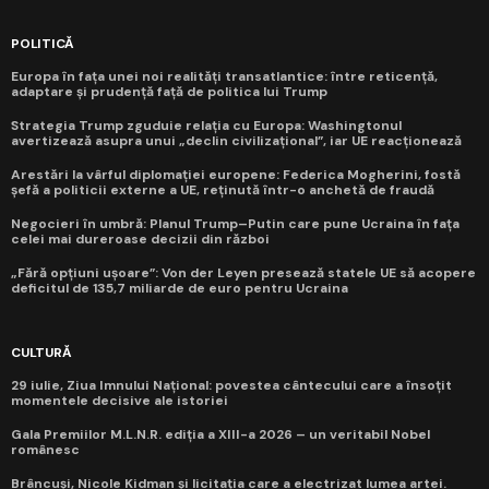
POLITICĂ
Europa în fața unei noi realități transatlantice: între reticență,
adaptare și prudență față de politica lui Trump
Strategia Trump zguduie relația cu Europa: Washingtonul
avertizează asupra unui „declin civilizațional”, iar UE reacționează
Arestări la vârful diplomației europene: Federica Mogherini, fostă
șefă a politicii externe a UE, reținută într-o anchetă de fraudă
Negocieri în umbră: Planul Trump–Putin care pune Ucraina în fața
celei mai dureroase decizii din război
„Fără opțiuni ușoare”: Von der Leyen presează statele UE să acopere
deficitul de 135,7 miliarde de euro pentru Ucraina
CULTURĂ
29 iulie, Ziua Imnului Național: povestea cântecului care a însoțit
momentele decisive ale istoriei
Gala Premiilor M.L.N.R. ediția a XIII-a 2026 – un veritabil Nobel
românesc
Brâncuși, Nicole Kidman și licitația care a electrizat lumea artei.