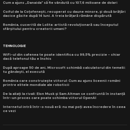
Cum a ajuns „Danaida” să fie vândută cu 107,6 milioane de dolari
Coiful de la Coțofenești, recuperat cu daune minore, și două brățări
dacice găsite după 14 luni. A treia brățară rămâne dispărută
România, cucerită de Lolita: artistă revoluționară sau începutul
sfârșitului pentru creatorii umani?
TEHNOLOGIE
WiFi-ul din cafenea te poate identifica cu 99,5% precizie - chiar
dacă telefonul tău e închis
După aproape 50 de ani, Microsoft schimbă calculatorul din temelii:
tu gândești, el execută
România care construiește viitorul: Cum au ajuns liceenii români
printre elitele mondiale ale roboticii
De la aliați la rivali: Elon Musk și Sam Altman se confruntă în instanță
într-un proces care poate schimba viitorul OpenAI
Internetul intră într-o nouă eră: nu mai poți avea încredere în ceea
ce vezi