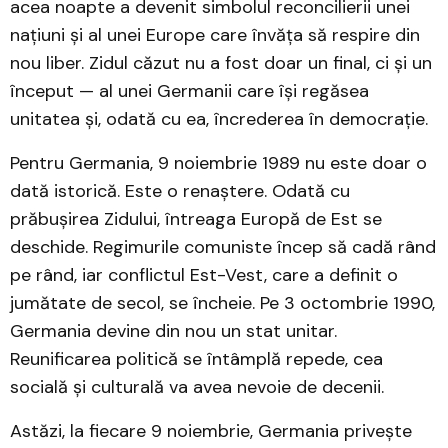
acea noapte a devenit simbolul reconcilierii unei
națiuni și al unei Europe care învăța să respire din
nou liber. Zidul căzut nu a fost doar un final, ci și un
început — al unei Germanii care își regăsea
unitatea și, odată cu ea, încrederea în democrație.
Pentru Germania, 9 noiembrie 1989 nu este doar o
dată istorică. Este o renaștere. Odată cu
prăbușirea Zidului, întreaga Europă de Est se
deschide. Regimurile comuniste încep să cadă rând
pe rând, iar conflictul Est-Vest, care a definit o
jumătate de secol, se încheie. Pe 3 octombrie 1990,
Germania devine din nou un stat unitar.
Reunificarea politică se întâmplă repede, cea
socială și culturală va avea nevoie de decenii.
Astăzi, la fiecare 9 noiembrie, Germania privește