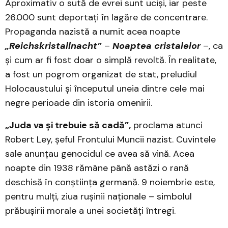
Aproximativ o sută de evrei sunt uciși, iar peste
26.000 sunt deportați în lagăre de concentrare.
Propaganda nazistă a numit acea noapte
„Reichskristallnacht”
–
Noaptea cristalelor
–, ca
și cum ar fi fost doar o simplă revoltă. În realitate,
a fost un pogrom organizat de stat, preludiul
Holocaustului și începutul uneia dintre cele mai
negre perioade din istoria omenirii.
„Juda va și trebuie să cadă”,
proclama atunci
Robert Ley, șeful Frontului Muncii nazist. Cuvintele
sale anunțau genocidul ce avea să vină. Acea
noapte din 1938 rămâne până astăzi o rană
deschisă în conștiința germană. 9 noiembrie este,
pentru mulți, ziua rușinii naționale – simbolul
prăbușirii morale a unei societăți întregi.