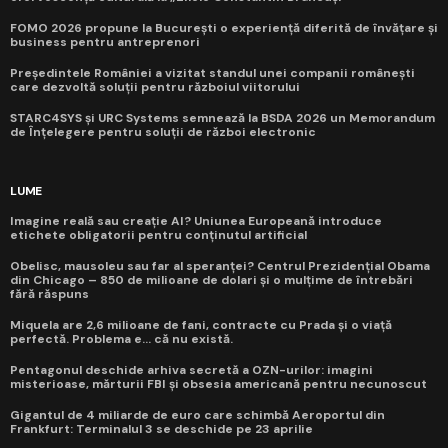
FOMO 2026 propune la București o experiență diferită de învățare și
business pentru antreprenori
Președintele României a vizitat standul unei companii românești
care dezvoltă soluții pentru războiul viitorului
STARC4SYS și URC Systems semnează la BSDA 2026 un Memorandum
de Înțelegere pentru soluții de război electronic
LUME
Imagine reală sau creație AI? Uniunea Europeană introduce
etichete obligatorii pentru conținutul artificial
Obelisc, mausoleu sau far al speranței? Centrul Prezidențial Obama
din Chicago – 850 de milioane de dolari și o mulțime de întrebări
fără răspuns
Miquela are 2,6 milioane de fani, contracte cu Prada și o viață
perfectă. Problema e... că nu există.
Pentagonul deschide arhiva secretă a OZN-urilor: imagini
misterioase, mărturii FBI și obsesia americană pentru necunoscut
Gigantul de 4 miliarde de euro care schimbă Aeroportul din
Frankfurt: Terminalul 3 se deschide pe 23 aprilie