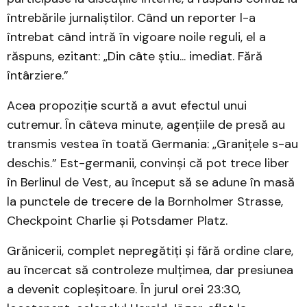
întrebările jurnaliștilor. Când un reporter l-a
întrebat când intră în vigoare noile reguli, el a
răspuns, ezitant: „Din câte știu... imediat. Fără
întârziere.”
Acea propoziție scurtă a avut efectul unui
cutremur. În câteva minute, agențiile de presă au
transmis vestea în toată Germania: „Granițele s-au
deschis.” Est-germanii, convinși că pot trece liber
în Berlinul de Vest, au început să se adune în masă
la punctele de trecere de la Bornholmer Strasse,
Checkpoint Charlie și Potsdamer Platz.
Grănicerii, complet nepregătiți și fără ordine clare,
au încercat să controleze mulțimea, dar presiunea
a devenit copleșitoare. În jurul orei 23:30,