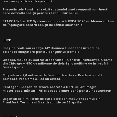
business pentru antreprenori
Președintele României a vizitat standul unei companii românești
care dezvoltă soluții pentru războiul viitorului
STARC4SYS și URC Systems semnează la BSDA 2026 un Memorandum
de Înțelegere pentru soluții de război electronic
LUME
Imagine reală sau creație AI? Uniunea Europeană introduce
etichete obligatorii pentru conținutul artificial
Obelisc, mausoleu sau far al speranței? Centrul Prezidențial Obama
din Chicago – 850 de milioane de dolari și o mulțime de întrebări
fără răspuns
Miquela are 2,6 milioane de fani, contracte cu Prada și o viață
perfectă. Problema e... că nu există.
Pentagonul deschide arhiva secretă a OZN-urilor: imagini
misterioase, mărturii FBI și obsesia americană pentru necunoscut
Gigantul de 4 miliarde de euro care schimbă Aeroportul din
Frankfurt: Terminalul 3 se deschide pe 23 aprilie