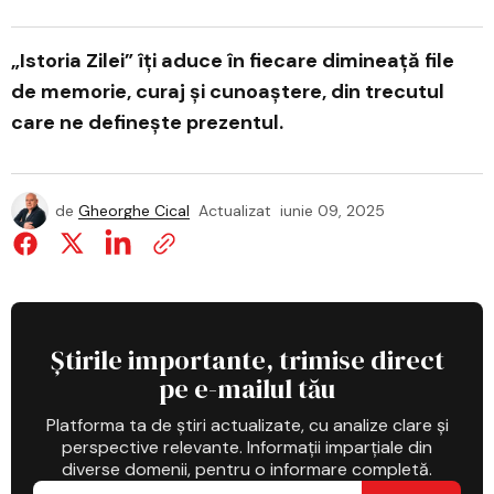
„Istoria Zilei” îți aduce în fiecare dimineață file
de memorie, curaj și cunoaștere, din trecutul
care ne definește prezentul.
de
Gheorghe Cical
Actualizat
iunie 09, 2025
Știrile importante, trimise direct
pe e-mailul tău
Platforma ta de știri actualizate, cu analize clare și
perspective relevante. Informații imparțiale din
diverse domenii, pentru o informare completă.