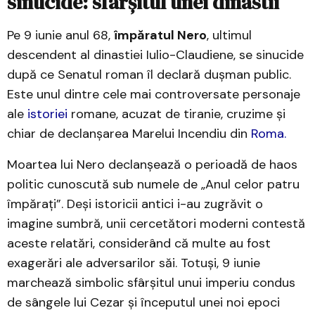
sinucide: sfârșitul unei dinastii
Pe 9 iunie anul 68,
împăratul Nero
, ultimul
descendent al dinastiei Iulio-Claudiene, se sinucide
după ce Senatul roman îl declară dușman public.
Este unul dintre cele mai controversate personaje
ale
istoriei
romane, acuzat de tiranie, cruzime și
chiar de declanșarea Marelui Incendiu din
Roma.
Moartea lui Nero declanșează o perioadă de haos
politic cunoscută sub numele de „Anul celor patru
împărați”. Deși istoricii antici i-au zugrăvit o
imagine sumbră, unii cercetători moderni contestă
aceste relatări, considerând că multe au fost
exagerări ale adversarilor săi. Totuși, 9 iunie
marchează simbolic sfârșitul unui imperiu condus
de sângele lui Cezar și începutul unei noi epoci