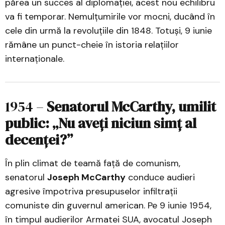
părea un succes al diplomației, acest nou echilibru
va fi temporar. Nemulțumirile vor mocni, ducând în
cele din urmă la revoluțiile din 1848. Totuși, 9 iunie
rămâne un punct-cheie în istoria relațiilor
internaționale.
1954 –
Senatorul McCarthy, umilit
public: „Nu aveți niciun simț al
decenței?”
În plin climat de teamă față de comunism,
senatorul
Joseph McCarthy
conduce audieri
agresive împotriva presupuselor infiltrații
comuniste din guvernul american. Pe 9 iunie 1954,
în timpul audierilor Armatei SUA, avocatul Joseph