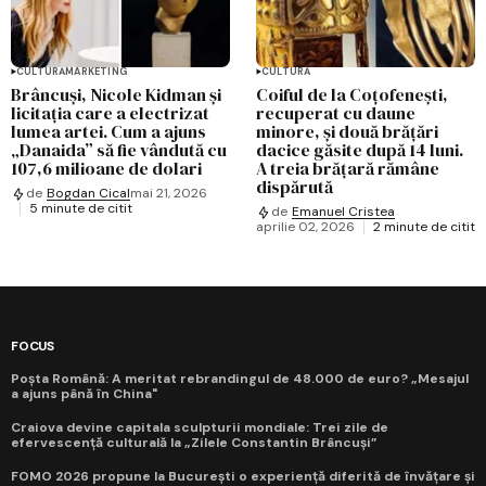
CULTURĂ
MARKETING
CULTURĂ
Brâncuși, Nicole Kidman și
Coiful de la Coțofenești,
licitația care a electrizat
recuperat cu daune
lumea artei. Cum a ajuns
minore, și două brățări
„Danaida” să fie vândută cu
dacice găsite după 14 luni.
107,6 milioane de dolari
A treia brățară rămâne
dispărută
de
Bogdan Cical
mai 21, 2026
5 minute de citit
de
Emanuel Cristea
aprilie 02, 2026
2 minute de citit
FOCUS
Poșta Română: A meritat rebrandingul de 48.000 de euro? „Mesajul
a ajuns până în China"
Craiova devine capitala sculpturii mondiale: Trei zile de
efervescență culturală la „Zilele Constantin Brâncuși”
FOMO 2026 propune la București o experiență diferită de învățare și