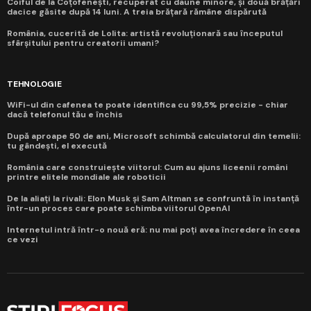
Coiful de la Coțofenești, recuperat cu daune minore, și două brățări
dacice găsite după 14 luni. A treia brățară rămâne dispărută
România, cucerită de Lolita: artistă revoluționară sau începutul
sfârșitului pentru creatorii umani?
TEHNOLOGIE
WiFi-ul din cafenea te poate identifica cu 99,5% precizie - chiar
dacă telefonul tău e închis
După aproape 50 de ani, Microsoft schimbă calculatorul din temelii:
tu gândești, el execută
România care construiește viitorul: Cum au ajuns liceenii români
printre elitele mondiale ale roboticii
De la aliați la rivali: Elon Musk și Sam Altman se confruntă în instanță
într-un proces care poate schimba viitorul OpenAI
Internetul intră într-o nouă eră: nu mai poți avea încredere în ceea
ce vezi