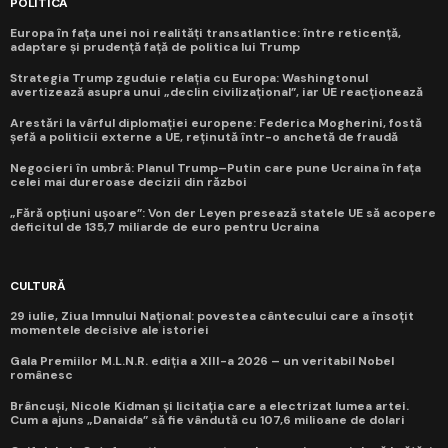
POLITICĂ
Europa în fața unei noi realități transatlantice: între reticență,
adaptare și prudență față de politica lui Trump
Strategia Trump zguduie relația cu Europa: Washingtonul
avertizează asupra unui „declin civilizațional”, iar UE reacționează
Arestări la vârful diplomației europene: Federica Mogherini, fostă
șefă a politicii externe a UE, reținută într-o anchetă de fraudă
Negocieri în umbră: Planul Trump–Putin care pune Ucraina în fața
celei mai dureroase decizii din război
„Fără opțiuni ușoare”: Von der Leyen presează statele UE să acopere
deficitul de 135,7 miliarde de euro pentru Ucraina
CULTURĂ
29 iulie, Ziua Imnului Național: povestea cântecului care a însoțit
momentele decisive ale istoriei
Gala Premiilor M.L.N.R. ediția a XIII-a 2026 – un veritabil Nobel
românesc
Brâncuși, Nicole Kidman și licitația care a electrizat lumea artei.
Cum a ajuns „Danaida” să fie vândută cu 107,6 milioane de dolari