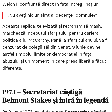
Welch îl confruntă direct în fața întregii națiuni:
„Nu aveți niciun simț al decenței, domnule?”
Această replică, televizată și retransmisă masiv,
marchează începutul sfârșitului pentru cariera
politică a lui McCarthy. Până la sfârșitul anului, va fi
cenzurat de colegii săi din Senat. 9 iunie devine
astfel simbolul limitelor democrației în fața
abuzului și un moment în care presa liberă a făcut
diferența.
1973 –
Secretariat câștigă
Belmont Stakes și intră în legendă