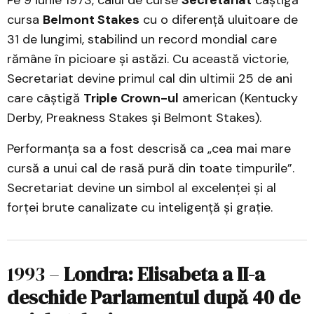
Pe 9 iunie 1973, calul de curse
Secretariat
câștigă
cursa
Belmont Stakes
cu o diferență uluitoare de
31 de lungimi, stabilind un record mondial care
rămâne în picioare și astăzi. Cu această victorie,
Secretariat devine primul cal din ultimii 25 de ani
care câștigă
Triple Crown-ul
american (Kentucky
Derby, Preakness Stakes și Belmont Stakes).
Performanța sa a fost descrisă ca „cea mai mare
cursă a unui cal de rasă pură din toate timpurile”.
Secretariat devine un simbol al excelenței și al
forței brute canalizate cu inteligență și grație.
1993 –
Londra: Elisabeta a II-a
deschide Parlamentul după 40 de