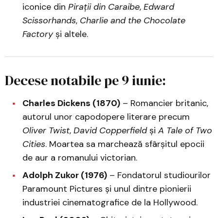
iconice din
Pirații din Caraibe
,
Edward
Scissorhands
,
Charlie and the Chocolate
Factory
și altele.
Decese notabile pe 9 iunie:
Charles Dickens (1870)
– Romancier britanic,
autorul unor capodopere literare precum
Oliver Twist
,
David Copperfield
și
A Tale of Two
Cities
. Moartea sa marchează sfârșitul epocii
de aur a romanului victorian.
Adolph Zukor (1976)
– Fondatorul studiourilor
Paramount Pictures și unul dintre pionierii
industriei cinematografice de la Hollywood.