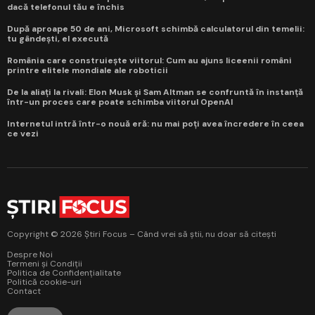
dacă telefonul tău e închis
După aproape 50 de ani, Microsoft schimbă calculatorul din temelii:
tu gândești, el execută
România care construiește viitorul: Cum au ajuns liceenii români
printre elitele mondiale ale roboticii
De la aliați la rivali: Elon Musk și Sam Altman se confruntă în instanță
într-un proces care poate schimba viitorul OpenAI
Internetul intră într-o nouă eră: nu mai poți avea încredere în ceea
ce vezi
Copyright © 2026 Știri Focus – Când vrei să știi, nu doar să citești
Despre Noi
Termeni și Condiții
Politica de Confidențialitate
Politică cookie-uri
Contact