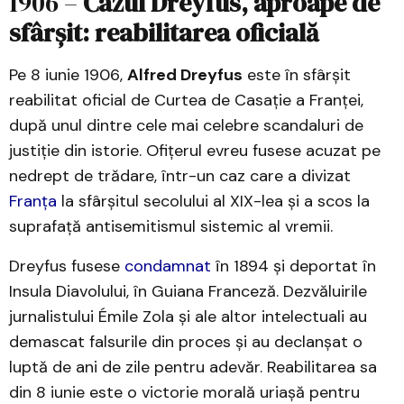
1906 –
Cazul Dreyfus, aproape de
sfârșit: reabilitarea oficială
Pe 8 iunie 1906,
Alfred Dreyfus
este în sfârșit
reabilitat oficial de Curtea de Casație a Franței,
după unul dintre cele mai celebre scandaluri de
justiție din istorie. Ofițerul evreu fusese acuzat pe
nedrept de trădare, într-un caz care a divizat
Franța
la sfârșitul secolului al XIX-lea și a scos la
suprafață antisemitismul sistemic al vremii.
Dreyfus fusese
condamnat
în 1894 și deportat în
Insula Diavolului, în Guiana Franceză. Dezvăluirile
jurnalistului Émile Zola și ale altor intelectuali au
demascat falsurile din proces și au declanșat o
luptă de ani de zile pentru adevăr. Reabilitarea sa
din 8 iunie este o victorie morală uriașă pentru