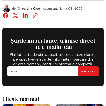
de
Gheorghe Cical
Actualizat
iunie 08, 2025
Știrile importante, trimise direct
pe e-mailul tău
Platforma ta de știri actualizate, cu analize clare și
perspective relevante. Informații imparțiale din
diverse domenii, pentru o informare completă.
ABONARE
Citește mai mult