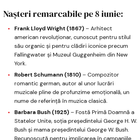
Nașteri remarcabile pe 8 iunie:
Frank Lloyd Wright (1867)
– Arhitect
american revoluționar, cunoscut pentru stilul
său organic și pentru clădiri iconice precum
Fallingwater și Muzeul Guggenheim din New
York.
Robert Schumann (1810)
– Compozitor
romantic german, autor al unor lucrări
muzicale pline de profunzime emoțională, un
nume de referință în muzica clasică.
Barbara Bush (1925)
– Fostă Primă Doamnă a
Statelor Unite, soția președintelui George H. W.
Bush și mama președintelui George W. Bush.
Recunoscută pentru implicarea în campaniile