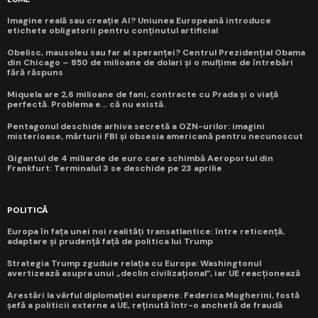
Imagine reală sau creație AI? Uniunea Europeană introduce
etichete obligatorii pentru conținutul artificial
Obelisc, mausoleu sau far al speranței? Centrul Prezidențial Obama
din Chicago – 850 de milioane de dolari și o mulțime de întrebări
fără răspuns
Miquela are 2,6 milioane de fani, contracte cu Prada și o viață
perfectă. Problema e... că nu există.
Pentagonul deschide arhiva secretă a OZN-urilor: imagini
misterioase, mărturii FBI și obsesia americană pentru necunoscut
Gigantul de 4 miliarde de euro care schimbă Aeroportul din
Frankfurt: Terminalul 3 se deschide pe 23 aprilie
POLITICĂ
Europa în fața unei noi realități transatlantice: între reticență,
adaptare și prudență față de politica lui Trump
Strategia Trump zguduie relația cu Europa: Washingtonul
avertizează asupra unui „declin civilizațional”, iar UE reacționează
Arestări la vârful diplomației europene: Federica Mogherini, fostă
șefă a politicii externe a UE, reținută într-o anchetă de fraudă