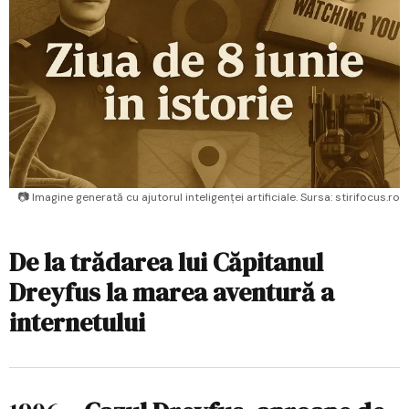
📷 Imagine generată cu ajutorul inteligenței artificiale. Sursa: stirifocus.ro
De la trădarea lui Căpitanul
Dreyfus la marea aventură a
internetului