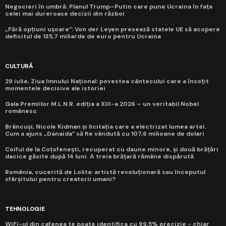
Negocieri în umbră: Planul Trump–Putin care pune Ucraina în fața
celei mai dureroase decizii din război
„Fără opțiuni ușoare”: Von der Leyen presează statele UE să acopere
deficitul de 135,7 miliarde de euro pentru Ucraina
CULTURĂ
29 iulie, Ziua Imnului Național: povestea cântecului care a însoțit
momentele decisive ale istoriei
Gala Premiilor M.L.N.R. ediția a XIII-a 2026 – un veritabil Nobel
românesc
Brâncuși, Nicole Kidman și licitația care a electrizat lumea artei.
Cum a ajuns „Danaida” să fie vândută cu 107,6 milioane de dolari
Coiful de la Coțofenești, recuperat cu daune minore, și două brățări
dacice găsite după 14 luni. A treia brățară rămâne dispărută
România, cucerită de Lolita: artistă revoluționară sau începutul
sfârșitului pentru creatorii umani?
TEHNOLOGIE
WiFi-ul din cafenea te poate identifica cu 99,5% precizie - chiar