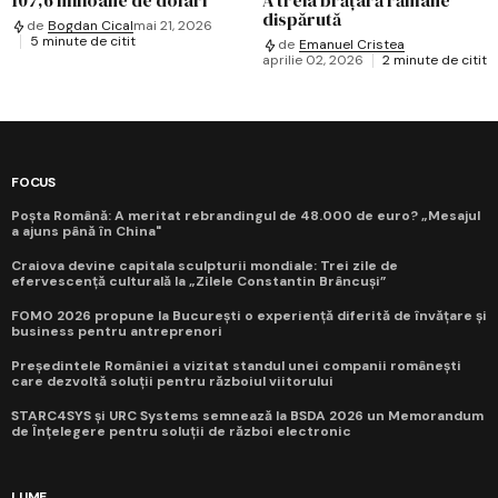
dispărută
de
Bogdan Cical
mai 21, 2026
5 minute de citit
de
Emanuel Cristea
aprilie 02, 2026
2 minute de citit
FOCUS
Poșta Română: A meritat rebrandingul de 48.000 de euro? „Mesajul
a ajuns până în China"
Craiova devine capitala sculpturii mondiale: Trei zile de
efervescență culturală la „Zilele Constantin Brâncuși”
FOMO 2026 propune la București o experiență diferită de învățare și
business pentru antreprenori
Președintele României a vizitat standul unei companii românești
care dezvoltă soluții pentru războiul viitorului
STARC4SYS și URC Systems semnează la BSDA 2026 un Memorandum
de Înțelegere pentru soluții de război electronic
LUME