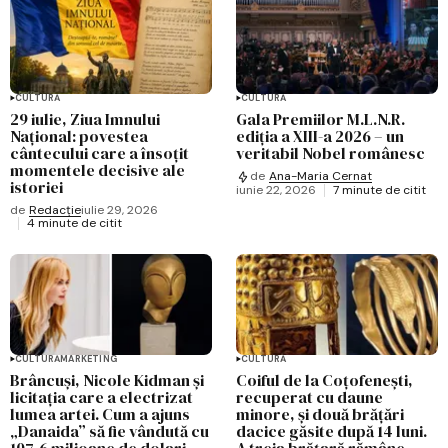
CULTURĂ
CULTURĂ
29 iulie, Ziua Imnului
Gala Premiilor M.L.N.R.
Național: povestea
ediția a XIII-a 2026 – un
cântecului care a însoțit
veritabil Nobel românesc
momentele decisive ale
de
Ana-Maria Cernat
istoriei
iunie 22, 2026
7 minute de citit
de
Redacție
iulie 29, 2026
4 minute de citit
CULTURĂ
MARKETING
CULTURĂ
Brâncuși, Nicole Kidman și
Coiful de la Coțofenești,
licitația care a electrizat
recuperat cu daune
lumea artei. Cum a ajuns
minore, și două brățări
„Danaida” să fie vândută cu
dacice găsite după 14 luni.
107,6 milioane de dolari
A treia brățară rămâne