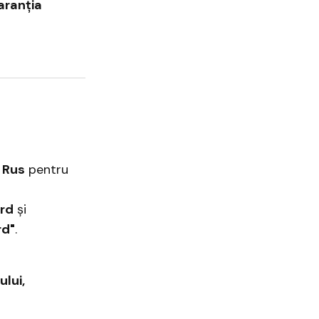
aranția
 Rus
pentru
ard
și
rd"
.
ului,