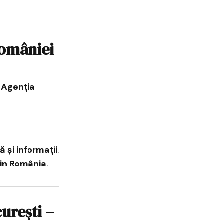
României
i
Agenția
 și informații
.
din România
.
urești –