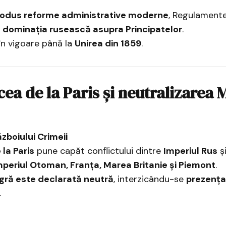
rodus reforme administrative moderne
, Regulament
 dominația rusească asupra Principatelor
.
 în vigoare până la
Unirea din 1859
.
cea de la Paris și neutralizarea 
ăzboiului Crimeii
 la Paris
pune capăt conflictului dintre
Imperiul Rus
și
mperiul Otoman, Franța, Marea Britanie și Piemont
.
ră este declarată neutră
, interzicându-se
prezența
.