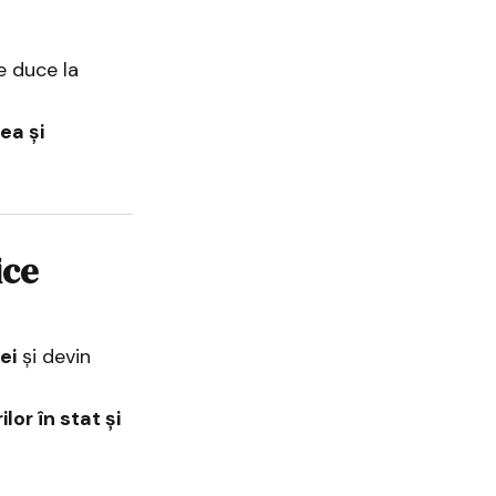
e duce la
ea și
ice
ei
și devin
lor în stat și