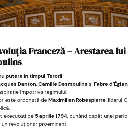
voluția Franceză – Arestarea lu
oulins
u putere în timpul Terorii
acques Danton
,
Camille Desmoulins
și
Fabre d’Églan
spirație împotriva regimului.
lor este ordonată de
Maximilien Robespierre
, liderul 
ică.
nt executați pe
5 aprilie 1794
, punând capăt unei perio
 un revoluționar proeminent.