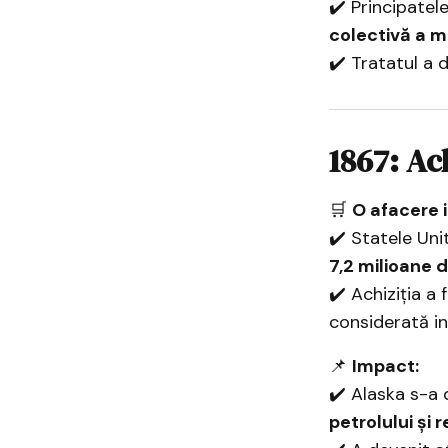
✔️ Principatel
colectivă a m
✔️ Tratatul a 
1867: Ac
🛒
O afacere i
✔️ Statele Un
7,2 milioane d
✔️ Achiziția a
considerată in
📌
Impact:
✔️ Alaska s-a
petrolului și 