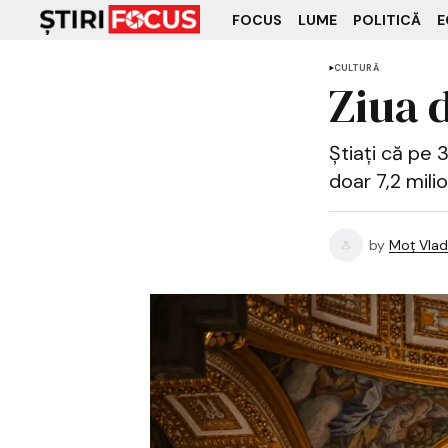
FOCUS
LUME
POLITICĂ
E
CULTURĂ
Ziua d
Știați că pe 
doar 7,2 mili
by
Moț Vlad