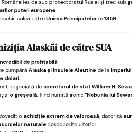
e Române ies de sub protectoratul Rusiei și trec sub
g
arilor puteri europene
.
deschis calea către
Unirea Principatelor în 1859
.
hiziția Alaskăi de către SUA
ncredibil de profitabilă
ite cumpără
Alaska și Insulele Aleutine
de la
Imperiul
e dolari
.
 fost negociată de
secretarul de stat William H. Sew
ițial
o greșeală
, fiind numită ironic
"Nebunia lui Sewa
 dovedit o
achiziție extrem de valoroasă
, datorită
aur
resurselor naturale
descoperite ulterior.