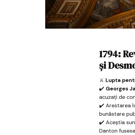
1794: Re
și Desm
⚔️
Lupta pentr
✔️
Georges J
acuzați de con
✔️ Arestarea 
bunăstare publ
✔️ Aceștia su
Danton fusese