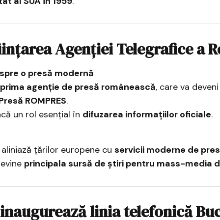
tat al SUA în 1959
.
ființarea Agenției Telegrafice a 
 spre o presă modernă
prima agenție de presă românească
, care va deven
 Presă ROMPRES
.
că un rol esențial în
difuzarea informațiilor oficiale
.
aliniază țărilor europene cu
servicii moderne de presă
evine
principala sursă de știri pentru mass-media 
 inaugurează linia telefonică Buc