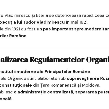
tre Vladimirescu și Eteria se deteriorează rapid, ceea c
execuția lui Tudor Vladimirescu
în mai 1821.
e din 1821 au fost
un pas important spre modernizar
rilor Române
.
nalizarea Regulamentelor Organ
nstituții moderne ale Principatelor Române
ele Organice sunt elaborate sub
supravegherea Rusi
constituționale
din Țara Românească și Moldova.
abilesc
o administrație centralizată, separarea puteri
iscală
.