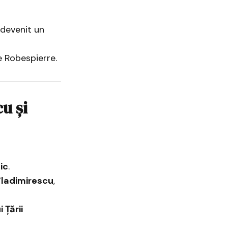
 devenit un
e Robespierre.
u și
ic
.
ladimirescu
,
 Țării