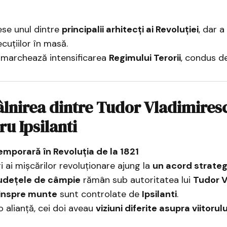
ese unul dintre
principalii arhitecți ai Revoluției
, dar a
cuțiilor în masă.
i marchează intensificarea
Regimului Terorii
, condus d
tâlnirea dintre Tudor Vladimiresc
u Ipsilanti
emporară în Revoluția de la 1821
ri ai mișcărilor revoluționare ajung la
un acord strateg
județele de câmpie
rămân sub autoritatea lui
Tudor V
dinspre munte
sunt controlate de
Ipsilanti
.
o alianță, cei doi aveau
viziuni diferite asupra viitorului