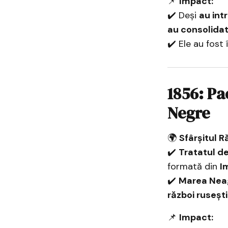
📌
Impact:
✔️ Deși
au int
au consolidat
✔️ Ele au fost
1856: Pa
Negre
🌍
Sfârșitul R
✔️
Tratatul de
formată din
I
✔️
Marea Neag
război rusești
📌
Impact: