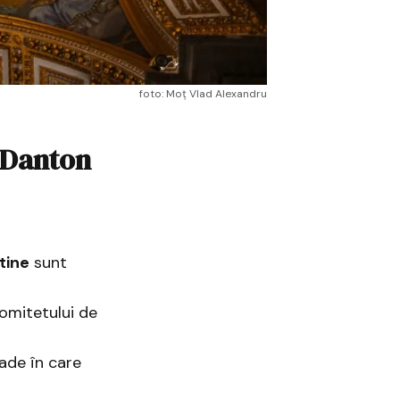
foto: Moț Vlad Alexandru
i Danton
tine
sunt
Comitetului de
ade în care