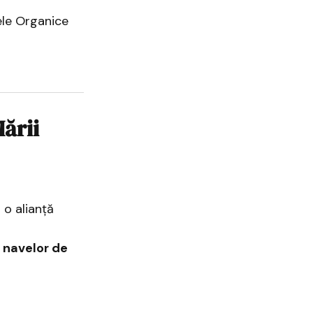
ele Organice
Mării
 o alianță
 navelor de