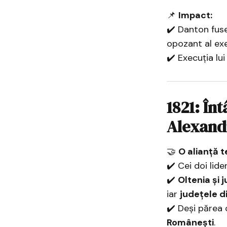
📌
Impact:
✔️ Danton fus
opozant al exe
✔️ Execuția lu
1821: În
Alexandr
🤝
O alianță t
✔️ Cei doi lide
✔️
Oltenia și 
iar
județele 
✔️ Deși părea 
Românești
.