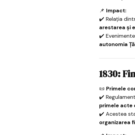
📌
Impact:
✔️ Relația din
arestarea și 
✔️ Evenimentel
autonomia Ță
1830: Fi
📜
Primele co
✔️ Regulament
primele acte 
✔️ Acestea st
organizarea f