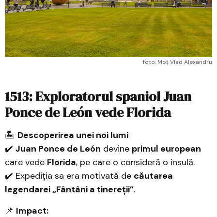
foto: Moț Vlad Alexandru
1513: Exploratorul spaniol Juan
Ponce de León vede Florida
🏝️
Descoperirea unei noi lumi
✔️
Juan Ponce de León
devine
primul european
care vede
Florida
, pe care o consideră o insulă.
✔️ Expediția sa era motivată de
căutarea
legendarei „Fântâni a tinereții”
.
📌
Impact: