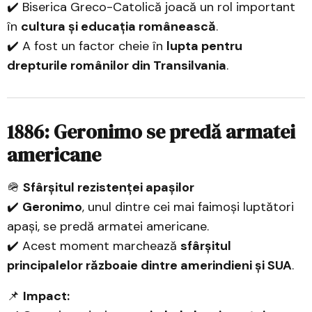
✔️ Biserica Greco-Catolică joacă un rol important
în
cultura și educația românească
.
✔️ A fost un factor cheie în
lupta pentru
drepturile românilor din Transilvania
.
1886: Geronimo se predă armatei
americane
🪖
Sfârșitul rezistenței apașilor
✔️
Geronimo
, unul dintre cei mai faimoși luptători
apași, se predă armatei americane.
✔️ Acest moment marchează
sfârșitul
principalelor războaie dintre amerindieni și SUA
.
📌
Impact: