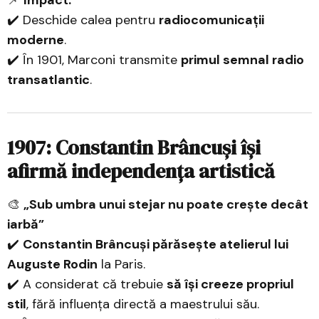
📌
Impact:
✔️ Deschide calea pentru
radiocomunicații
moderne
.
✔️ În 1901, Marconi transmite
primul semnal radio
transatlantic
.
1907: Constantin Brâncuși își
afirmă independența artistică
🎨
„Sub umbra unui stejar nu poate crește decât
iarbă”
✔️
Constantin Brâncuși părăsește atelierul lui
Auguste Rodin
la Paris.
✔️ A considerat că trebuie
să își creeze propriul
stil
, fără influența directă a maestrului său.