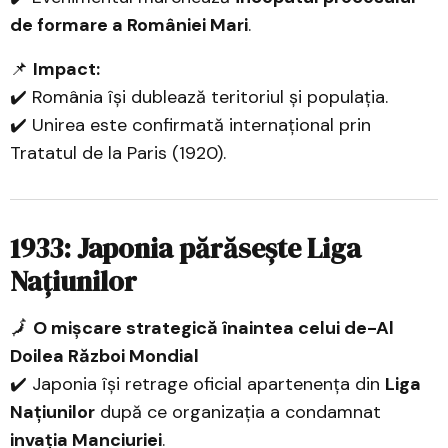
de formare a României Mari
.
📌
Impact:
✔️ România își dublează teritoriul și populația.
✔️ Unirea este confirmată internațional prin
Tratatul de la Paris (1920).
1933: Japonia părăsește Liga
Națiunilor
🗾
O mișcare strategică înaintea celui de-Al
Doilea Război Mondial
✔️ Japonia își retrage oficial apartenența din
Liga
Națiunilor
după ce organizația a condamnat
invația Manciuriei
.