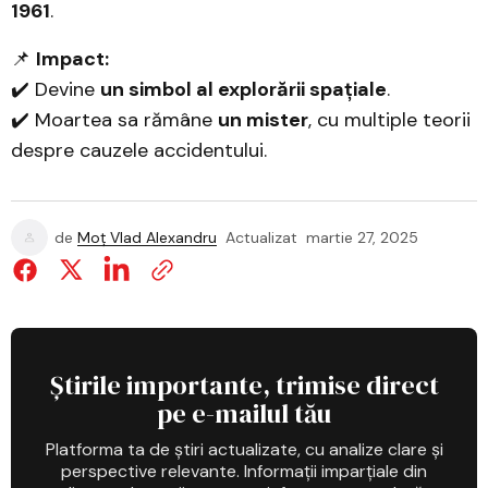
1961
.
📌
Impact:
✔️ Devine
un simbol al explorării spațiale
.
✔️ Moartea sa rămâne
un mister
, cu multiple teorii
despre cauzele accidentului.
de
Moț Vlad Alexandru
Actualizat
martie 27, 2025
Știrile importante, trimise direct
pe e-mailul tău
Platforma ta de știri actualizate, cu analize clare și
perspective relevante. Informații imparțiale din