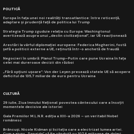
POLITICĂ
Europa în fața unei noi realități transatlantice: între reticență,
adaptare și prudență față de politica lui Trump
Strategia Trump zguduie relația cu Europa: Washingtonul
avertizează asupra unui „declin civilizațional”, iar UE reacționează
Arestări la vârful diplomației europene: Federica Mogherini, fostă
șefă a politicii externe a UE, reținută într-o anchetă de fraudă
Negocieri în umbră: Planul Trump–Putin care pune Ucraina în fața
celei mai dureroase decizii din război
„Fără opțiuni ușoare”: Von der Leyen presează statele UE să acopere
deficitul de 135,7 miliarde de euro pentru Ucraina
CULTURĂ
29 iulie, Ziua Imnului Național: povestea cântecului care a însoțit
momentele decisive ale istoriei
Gala Premiilor M.L.N.R. ediția a XIII-a 2026 – un veritabil Nobel
românesc
Brâncuși, Nicole Kidman și licitația care a electrizat lumea artei.
Cum a ajuns „Danaida” să fie vândută cu 107,6 milioane de dolari