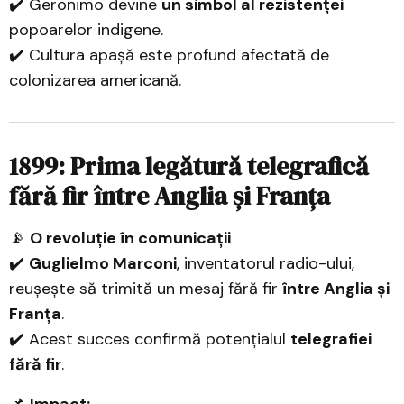
✔️ Geronimo devine
un simbol al rezistenței
popoarelor indigene.
✔️ Cultura apașă este profund afectată de
colonizarea americană.
1899: Prima legătură telegrafică
fără fir între Anglia și Franța
📡
O revoluție în comunicații
✔️
Guglielmo Marconi
, inventatorul radio-ului,
reușește să trimită un mesaj fără fir
între Anglia și
Franța
.
✔️ Acest succes confirmă potențialul
telegrafiei
fără fir
.