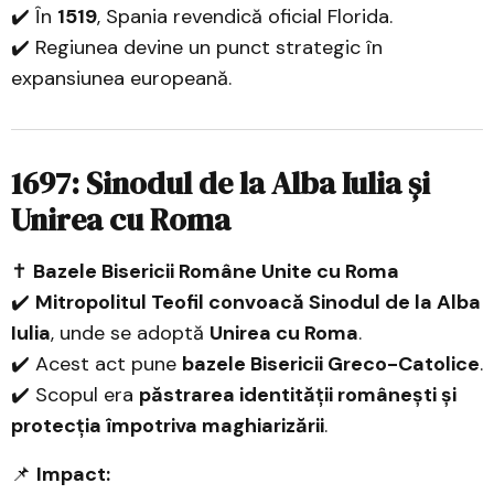
✔️ În
1519
, Spania revendică oficial Florida.
✔️ Regiunea devine un punct strategic în
expansiunea europeană.
1697: Sinodul de la Alba Iulia și
Unirea cu Roma
✝️
Bazele Bisericii Române Unite cu Roma
✔️
Mitropolitul Teofil convoacă Sinodul de la Alba
Iulia
, unde se adoptă
Unirea cu Roma
.
✔️ Acest act pune
bazele Bisericii Greco-Catolice
.
✔️ Scopul era
păstrarea identității românești și
protecția împotriva maghiarizării
.
📌
Impact: