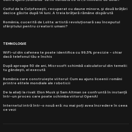
Coiful de la Coțofenești, recuperat cu daune minore, și două brățări
dacice găsite după 14 luni. A treia brățară rămâne dispărută
România, cucerită de Lolita: artistă revoluționară sau începutul
sfârșitului pentru creatorii umani?
TEHNOLOGIE
WiFi-ul din cafenea te poate identifica cu 99,5% precizie - chiar
dacă telefonul tău e închis
După aproape 50 de ani, Microsoft schimbă calculatorul din temelii:
tu gândești, el execută
România care construiește viitorul: Cum au ajuns liceenii români
printre elitele mondiale ale roboticii
De la aliați la rivali: Elon Musk și Sam Altman se confruntă în instanță
într-un proces care poate schimba viitorul OpenAI
Internetul intră într-o nouă eră: nu mai poți avea încredere în ceea
ce vezi