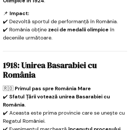
Olimpice în 1924
.
📌
Impact:
✔️ Dezvoltă sportul de performanță în România.
✔️ România obține
zeci de medalii olimpice
în
deceniile următoare.
1918: Unirea Basarabiei cu
România
🇷🇴
Primul pas spre România Mare
✔️
Sfatul Țării votează unirea Basarabiei cu
România
.
✔️ Aceasta este prima provincie care se unește cu
Regatul României.
✔️ Evenimentul marchează
începutul procesului