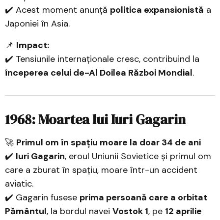
✔️ Acest moment anunță
politica expansionistă
a
Japoniei în Asia.
📌
Impact:
✔️ Tensiunile internaționale cresc, contribuind la
începerea celui de-Al Doilea Război Mondial
.
1968: Moartea lui Iuri Gagarin
🚀
Primul om în spațiu moare la doar 34 de ani
✔️
Iuri Gagarin
, eroul Uniunii Sovietice și primul om
care a zburat în spațiu, moare într-un accident
aviatic.
✔️ Gagarin fusese
prima persoană care a orbitat
Pământul
, la bordul navei
Vostok 1
, pe
12 aprilie