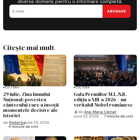
diverse domenii, pentru o informare completă.
ABONARE
Citește mai mult
CULTURĂ
CULTURĂ
29 iulie, Ziua Imnului
Gala Premiilor M.L.N.R.
Național: povestea
ediția a XIII-a 2026 – un
cântecului care a însoțit
veritabil Nobel românesc
momentele decisive ale
de
Ana-Maria Cernat
istoriei
iunie 22, 2026
7 minute de citit
de
Redacție
iulie 29, 2026
4 minute de citit