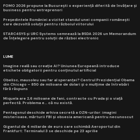
FOMO 2026 propune la București o experiență diferită de învățare și
business pentru antreprenori
Președintele României a vizitat standul unei companii românești
care dezvoltă soluții pentru războiul viitorului
STARC4SYS și URC Systems semnează la BSDA 2026 un Memorandum
de Înțelegere pentru soluții de război electronic
LUME
Imagine reală sau creație AI? Uniunea Europeană introduce
etichete obligatorii pentru conținutul artificial
Obelisc, mausoleu sau far al speranței? Centrul Prezidențial Obama
din Chicago – 850 de milioane de dolari și o mulțime de întrebări
fără răspuns
Miquela are 2,6 milioane de fani, contracte cu Prada și o viață
perfectă. Problema e... că nu există.
Pentagonul deschide arhiva secretă a OZN-urilor: imagini
misterioase, mărturii FBI și obsesia americană pentru necunoscut
Gigantul de 4 miliarde de euro care schimbă Aeroportul din
Frankfurt: Terminalul 3 se deschide pe 23 aprilie