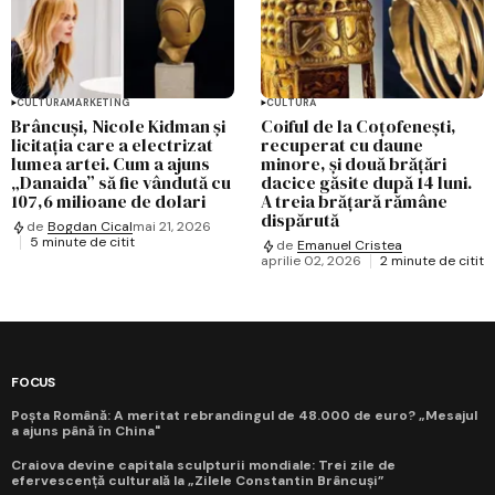
CULTURĂ
MARKETING
CULTURĂ
Brâncuși, Nicole Kidman și
Coiful de la Coțofenești,
licitația care a electrizat
recuperat cu daune
lumea artei. Cum a ajuns
minore, și două brățări
„Danaida” să fie vândută cu
dacice găsite după 14 luni.
107,6 milioane de dolari
A treia brățară rămâne
dispărută
de
Bogdan Cical
mai 21, 2026
5 minute de citit
de
Emanuel Cristea
aprilie 02, 2026
2 minute de citit
FOCUS
Poșta Română: A meritat rebrandingul de 48.000 de euro? „Mesajul
a ajuns până în China"
Craiova devine capitala sculpturii mondiale: Trei zile de
efervescență culturală la „Zilele Constantin Brâncuși”