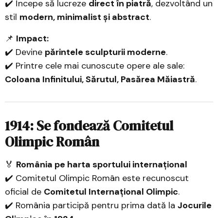
✔️ Începe să lucreze
direct în piatră
, dezvoltând un
stil
modern, minimalist și abstract
.
📌
Impact:
✔️ Devine
părintele sculpturii moderne
.
✔️ Printre cele mai cunoscute opere ale sale:
Coloana Infinitului, Sărutul, Pasărea Măiastră
.
1914: Se fondează Comitetul
Olimpic Român
🏅
România pe harta sportului internațional
✔️ Comitetul Olimpic Român este recunoscut
oficial de
Comitetul Internațional Olimpic
.
✔️ România participă pentru prima dată la
Jocurile