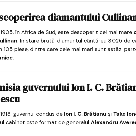
scoperirea diamantului Cullina
 1905, în Africa de Sud, este descoperit cel mai mare
ullinan
. În stare brută, diamantul cântărea 3.025 de ca
 în 105 piese, dintre care cele mai mari sunt astăzi par
anice
.
misia guvernului Ion I. C. Brătia
nescu
 1918, guvernul condus de
Ion I. C. Brătianu
și
Take Io
oul cabinet este format de generalul
Alexandru Avere