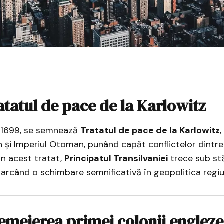
atatul de pace de la Karlowitz
e 1699, se semnează
Tratatul de pace de la Karlowitz
,
 și Imperiul Otoman, punând capăt conflictelor dintre
rin acest tratat,
Principatul Transilvaniei
trece sub st
marcând o schimbare semnificativă în geopolitica regiun
temeierea primei colonii englez