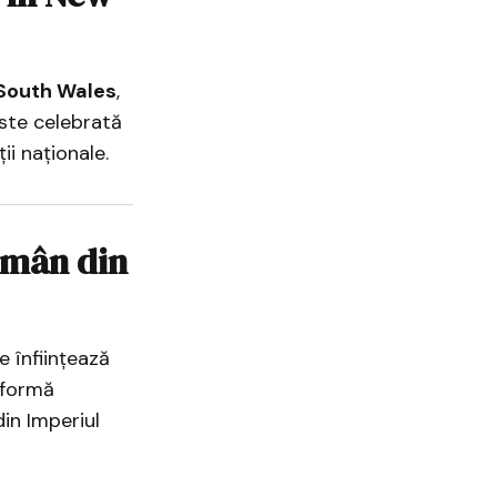
South Wales
,
ste celebrată
ții naționale.
omân din
se înființează
atformă
in Imperiul