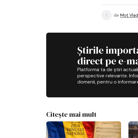
de
Moț Vlad
Știrile import
direct pe e-ma
Platforma ta de știri actuali
perspective relevante. Infor
domenii, pentru o informar
Citește mai mult