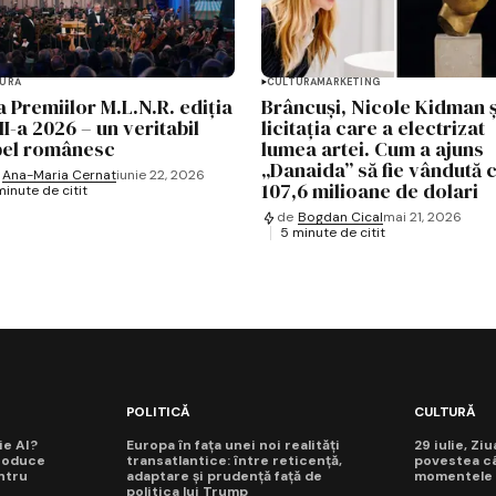
URĂ
CULTURĂ
MARKETING
a Premiilor M.L.N.R. ediția
Brâncuși, Nicole Kidman ș
II-a 2026 – un veritabil
licitația care a electrizat
el românesc
lumea artei. Cum a ajuns
„Danaida” să fie vândută 
Ana-Maria Cernat
iunie 22, 2026
107,6 milioane de dolari
minute de citit
de
Bogdan Cical
mai 21, 2026
5 minute de citit
POLITICĂ
CULTURĂ
ie AI?
Europa în fața unei noi realități
29 iulie, Zi
roduce
transatlantice: între reticență,
povestea câ
ntru
adaptare și prudență față de
momentele d
politica lui Trump