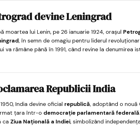
trograd devine Leningrad
upă moartea lui Lenin, pe 26 ianuarie 1924, orașul
Petro
ningrad
, în semn de omagiu pentru liderul revoluționar
i va rămâne până în 1991, când revine la denumirea is
oclamarea Republicii India
1950, India devine oficial
republică
, adoptând o nouă 
ormat țara într-o
democrație parlamentară federală
ă ca
Ziua Națională a Indiei
, simbolizând independența