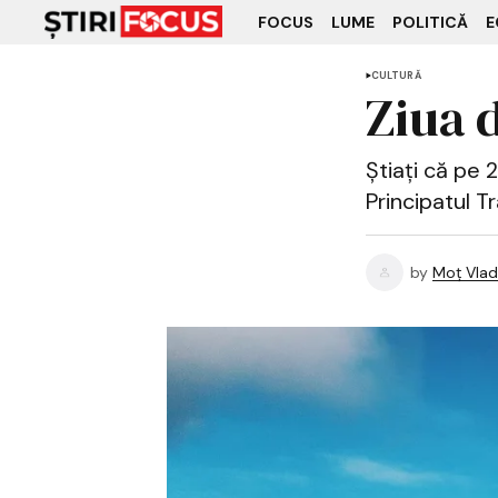
FOCUS
LUME
POLITICĂ
E
CULTURĂ
Ziua d
Știați că pe 
Principatul Tr
by
Moț Vlad