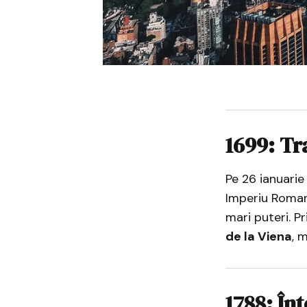
1699: Tr
Pe 26 ianuari
Imperiu Roman
mari puteri. P
de la Viena
, 
1788: În