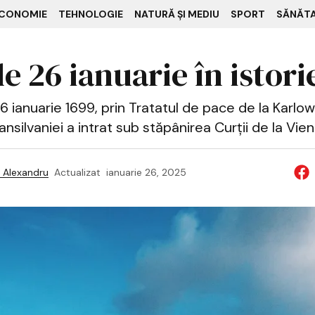
CONOMIE
TEHNOLOGIE
NATURĂ ȘI MEDIU
SPORT
SĂNĂT
e 26 ianuarie în istori
26 ianuarie 1699, prin Tratatul de pace de la Karlowi
ansilvaniei a intrat sub stăpânirea Curții de la Vie
 Alexandru
Actualizat
ianuarie 26, 2025