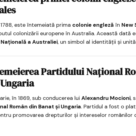
ales
 1788, este întemeiată prima
colonie engleză
în
New 
tul colonizării europene în Australia. Această dată e
 Națională a Australiei
, un simbol al identității și unită
temeierea Partidului Național R
 Ungaria
arie, în 1869, sub conducerea lui
Alexandru Mocioni
, 
onal Român din Banat și Ungaria
. Partidul a fost o pl
tru promovarea drepturilor și intereselor românilor d