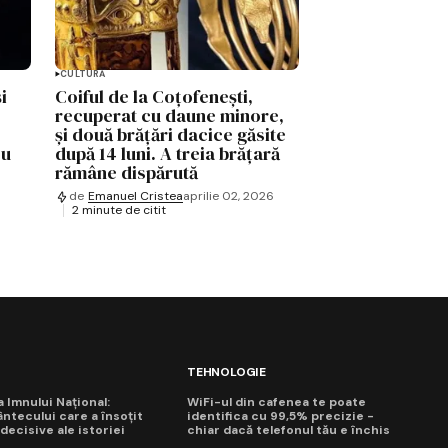
CULTURĂ
i
Coiful de la Coțofenești,
recuperat cu daune minore,
și două brățări dacice găsite
cu
după 14 luni. A treia brățară
rămâne dispărută
de
Emanuel Cristea
aprilie 02, 2026
2 minute de citit
TEHNOLOGIE
ua Imnului Național:
WiFi-ul din cafenea te poate
ntecului care a însoțit
identifica cu 99,5% precizie -
ecisive ale istoriei
chiar dacă telefonul tău e închis