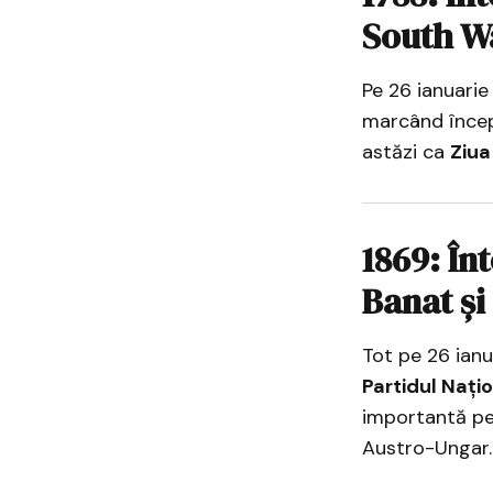
South W
Pe 26 ianuarie
marcând începu
astăzi ca
Ziua
1869: În
Banat și
Tot pe 26 ianu
Partidul Nați
importantă pen
Austro-Ungar.