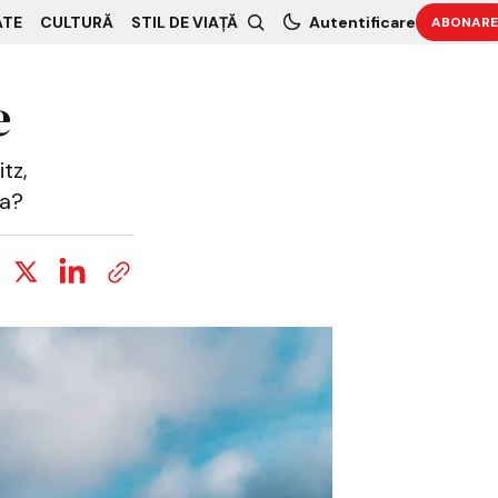
ATE
CULTURĂ
STIL DE VIAȚĂ
Autentificare
ABONARE
e
tz,
na?