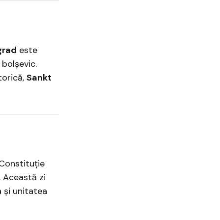
grad
este
 bolșevic.
torică,
Sankt
Constituție
. Această zi
 și unitatea