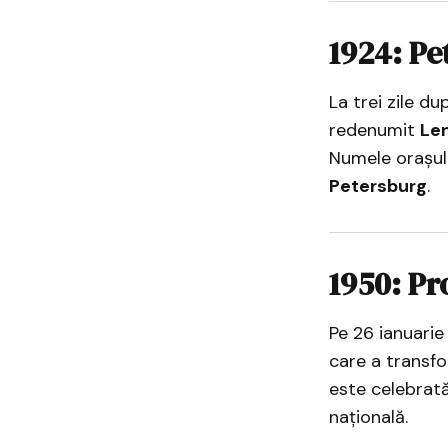
1924: Pe
La trei zile d
redenumit
Le
Numele orașulu
Petersburg
.
1950: Pr
Pe 26 ianuarie 
care a transf
este celebrat
națională.