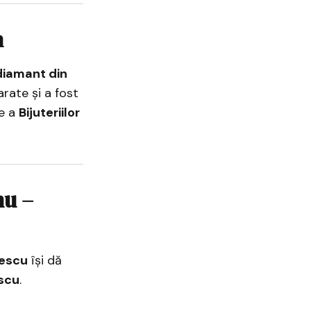
n
diamant din
rate și a fost
te a
Bijuteriilor
nu –
nescu
își dă
scu
.