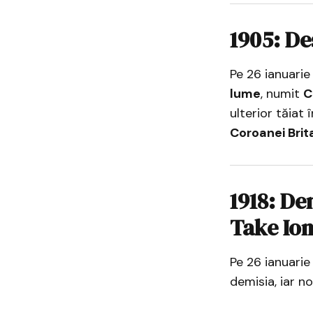
1905: De
Pe 26 ianuarie
lume
, numit
C
ulterior tăiat
Coroanei Brit
1918: De
Take Io
Pe 26 ianuarie
demisia, iar n