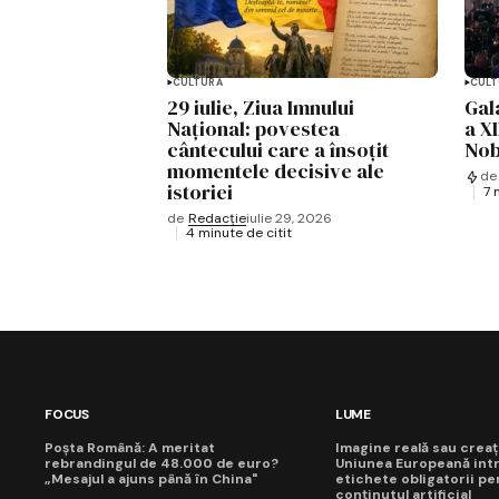
CULTURĂ
CULT
29 iulie, Ziua Imnului
Gal
Național: povestea
a XI
cântecului care a însoțit
Nob
momentele decisive ale
de
istoriei
7 
de
Redacție
iulie 29, 2026
4 minute de citit
FOCUS
LUME
Poșta Română: A meritat
Imagine reală sau creaț
rebrandingul de 48.000 de euro?
Uniunea Europeană int
„Mesajul a ajuns până în China"
etichete obligatorii pe
conținutul artificial