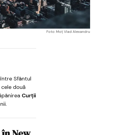
Foto: Moț Vlad Alexandru
 între Sfântul
 cele două
ăpânirea
Curții
ii.
e în New