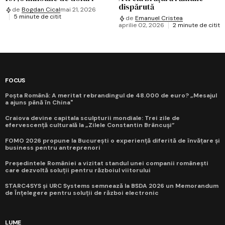
dispărută
de
Bogdan Cical
mai 21, 2026
5 minute de citit
de
Emanuel Cristea
aprilie 02, 2026
2 minute de citit
FOCUS
Poșta Română: A meritat rebrandingul de 48.000 de euro? „Mesajul
a ajuns până în China"
Craiova devine capitala sculpturii mondiale: Trei zile de
efervescență culturală la „Zilele Constantin Brâncuși”
FOMO 2026 propune la București o experiență diferită de învățare și
business pentru antreprenori
Președintele României a vizitat standul unei companii românești
care dezvoltă soluții pentru războiul viitorului
STARC4SYS și URC Systems semnează la BSDA 2026 un Memorandum
de Înțelegere pentru soluții de război electronic
LUME