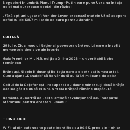
Negocieri în umbră: Planul Trump–Putin care pune Ucraina în fața
celei mai dureroase decizii din război
„Fără opțiuni ușoare”: Von der Leyen presează statele UE să acopere
deficitul de 135,7 miliarde de euro pentru Ucraina
CULTURĂ
29 iulie, Ziua Imnului Național: povestea cântecului care a însoțit
momentele decisive ale istoriei
Gala Premiilor M.L.N.R. ediția a XIII-a 2026 – un veritabil Nobel
românesc
Brâncuși, Nicole Kidman și licitația care a electrizat lumea artei.
Cum a ajuns „Danaida” să fie vândută cu 107,6 milioane de dolari
Coiful de la Coțofenești, recuperat cu daune minore, și două brățări
dacice găsite după 14 luni. A treia brățară rămâne dispărută
România, cucerită de Lolita: artistă revoluționară sau începutul
sfârșitului pentru creatorii umani?
TEHNOLOGIE
WiFi-ul din cafenea te poate identifica cu 99,5% precizie - chiar