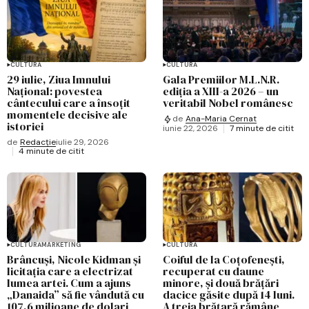
CULTURĂ
CULTURĂ
29 iulie, Ziua Imnului
Gala Premiilor M.L.N.R.
Național: povestea
ediția a XIII-a 2026 – un
cântecului care a însoțit
veritabil Nobel românesc
momentele decisive ale
de
Ana-Maria Cernat
istoriei
iunie 22, 2026
7 minute de citit
de
Redacție
iulie 29, 2026
4 minute de citit
CULTURĂ
MARKETING
CULTURĂ
Brâncuși, Nicole Kidman și
Coiful de la Coțofenești,
licitația care a electrizat
recuperat cu daune
lumea artei. Cum a ajuns
minore, și două brățări
„Danaida” să fie vândută cu
dacice găsite după 14 luni.
107,6 milioane de dolari
A treia brățară rămâne