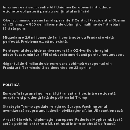
Imagine reală sau creație AI? Uniunea Europeană introduce
etichete obligatorii pentru conținutul artificial
Obelisc, mausoleu sau far al speranței? Centrul Prezidențial Obama
din Chicago – 850 de milioane de dolari și o mulțime de întrebări
fără răspuns
Miquela are 2,6 milioane de fani, contracte cu Prada și o viață
perfectă. Problema e... că nu există.
Pentagonul deschide arhiva secretă a OZN-urilor: imagini
misterioase, mărturii FBI și obsesia americană pentru necunoscut
Gigantul de 4 miliarde de euro care schimbă Aeroportul din
Frankfurt: Terminalul 3 se deschide pe 23 aprilie
POLITICĂ
Europa în fața unei noi realități transatlantice: între reticență,
adaptare și prudență față de politica lui Trump
Strategia Trump zguduie relația cu Europa: Washingtonul
avertizează asupra unui „declin civilizațional”, iar UE reacționează
Arestări la vârful diplomației europene: Federica Mogherini, fostă
șefă a politicii externe a UE, reținută într-o anchetă de fraudă