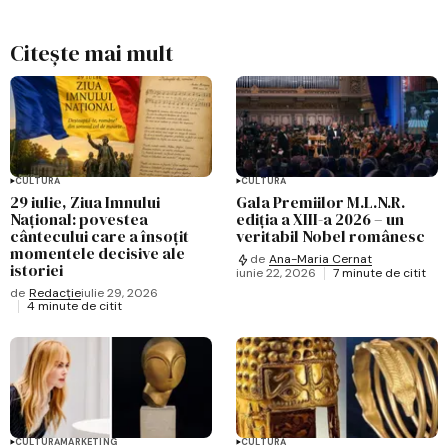
Citește mai mult
CULTURĂ
CULTURĂ
29 iulie, Ziua Imnului
Gala Premiilor M.L.N.R.
Național: povestea
ediția a XIII-a 2026 – un
cântecului care a însoțit
veritabil Nobel românesc
momentele decisive ale
de
Ana-Maria Cernat
istoriei
iunie 22, 2026
7 minute de citit
de
Redacție
iulie 29, 2026
4 minute de citit
CULTURĂ
MARKETING
CULTURĂ