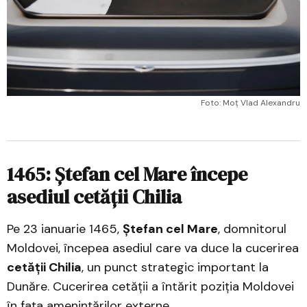
Foto: Moț Vlad Alexandru
1465: Ștefan cel Mare începe
asediul cetății Chilia
Pe 23 ianuarie 1465,
Ștefan cel Mare
, domnitorul
Moldovei, începea asediul care va duce la cucerirea
cetății Chilia
, un punct strategic important la
Dunăre. Cucerirea cetății a întărit poziția Moldovei
în fața amenințărilor externe.