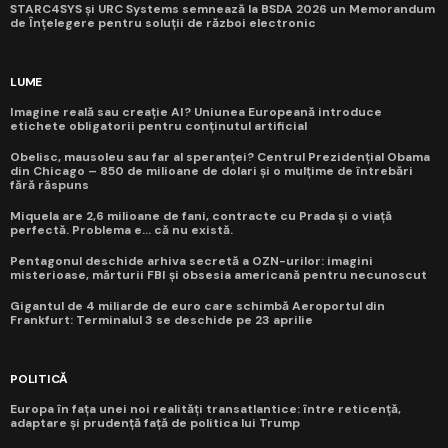
STARC4SYS și URC Systems semnează la BSDA 2026 un Memorandum
de Înțelegere pentru soluții de război electronic
LUME
Imagine reală sau creație AI? Uniunea Europeană introduce
etichete obligatorii pentru conținutul artificial
Obelisc, mausoleu sau far al speranței? Centrul Prezidențial Obama
din Chicago – 850 de milioane de dolari și o mulțime de întrebări
fără răspuns
Miquela are 2,6 milioane de fani, contracte cu Prada și o viață
perfectă. Problema e... că nu există.
Pentagonul deschide arhiva secretă a OZN-urilor: imagini
misterioase, mărturii FBI și obsesia americană pentru necunoscut
Gigantul de 4 miliarde de euro care schimbă Aeroportul din
Frankfurt: Terminalul 3 se deschide pe 23 aprilie
POLITICĂ
Europa în fața unei noi realități transatlantice: între reticență,
adaptare și prudență față de politica lui Trump