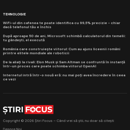
TEHNOLOGIE
WiFi-ul din cafenea te poate identifica cu 99,5% precizie - chiar
dacă telefonul tău e închis
După aproape 50 de ani, Microsoft schimbă calculatorul din temelii:
tu gândești, el execută
România care construiește viitorul: Cum au ajuns liceenii români
printre elitele mondiale ale roboticii
De la aliați la rivali: Elon Musk și Sam Altman se confruntă în instanță
într-un proces care poate schimba viitorul OpenAI
Internetul intră într-o nouă eră: nu mai poți avea încredere în ceea
ce vezi
Copyright © 2026 Știri Focus – Când vrei să știi, nu doar să citești
Despre Noi