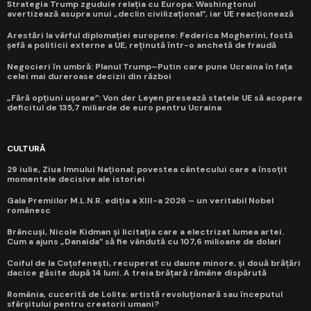
Strategia Trump zguduie relația cu Europa: Washingtonul
avertizează asupra unui „declin civilizațional”, iar UE reacționează
Arestări la vârful diplomației europene: Federica Mogherini, fostă
șefă a politicii externe a UE, reținută într-o anchetă de fraudă
Negocieri în umbră: Planul Trump–Putin care pune Ucraina în fața
celei mai dureroase decizii din război
„Fără opțiuni ușoare”: Von der Leyen presează statele UE să acopere
deficitul de 135,7 miliarde de euro pentru Ucraina
CULTURĂ
29 iulie, Ziua Imnului Național: povestea cântecului care a însoțit
momentele decisive ale istoriei
Gala Premiilor M.L.N.R. ediția a XIII-a 2026 – un veritabil Nobel
românesc
Brâncuși, Nicole Kidman și licitația care a electrizat lumea artei.
Cum a ajuns „Danaida” să fie vândută cu 107,6 milioane de dolari
Coiful de la Coțofenești, recuperat cu daune minore, și două brățări
dacice găsite după 14 luni. A treia brățară rămâne dispărută
România, cucerită de Lolita: artistă revoluționară sau începutul
sfârșitului pentru creatorii umani?