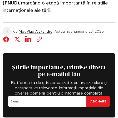
(PNUD)
, marcând o etapă importantă în relațiile
internaționale ale țării.
de
Moț Vlad Alexandru
Actualizat
ianuarie 23, 2025
Știrile importante, trimise direct
pe e-mailul tău
Platforma ta de știri actualizate, cu analize clare și
perspective relevante. Informații imparțiale din
diverse domenii, pentru o informare completă.
ABONARE