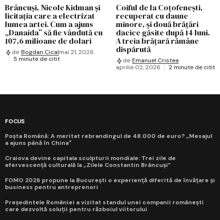
Brâncuși, Nicole Kidman și
Coiful de la Coțofenești,
licitația care a electrizat
recuperat cu daune
lumea artei. Cum a ajuns
minore, și două brățări
„Danaida” să fie vândută cu
dacice găsite după 14 luni.
107,6 milioane de dolari
A treia brățară rămâne
dispărută
de
Bogdan Cical
mai 21, 2026
5 minute de citit
de
Emanuel Cristea
aprilie 02, 2026
2 minute de citit
FOCUS
Poșta Română: A meritat rebrandingul de 48.000 de euro? „Mesajul
a ajuns până în China"
Craiova devine capitala sculpturii mondiale: Trei zile de
efervescență culturală la „Zilele Constantin Brâncuși”
FOMO 2026 propune la București o experiență diferită de învățare și
business pentru antreprenori
Președintele României a vizitat standul unei companii românești
care dezvoltă soluții pentru războiul viitorului