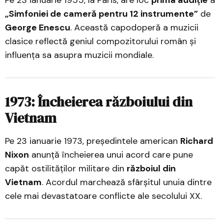
Pe 23 ianuarie 1955, la Paris, are loc
prima audiție
a
„Simfoniei de cameră pentru 12 instrumente”
de
George Enescu
. Această capodoperă a muzicii
clasice reflectă geniul compozitorului român și
influența sa asupra muzicii mondiale.
1973: Încheierea războiului din
Vietnam
Pe 23 ianuarie 1973, președintele american
Richard
Nixon
anunță încheierea unui acord care pune
capăt ostilităților militare din
războiul din
Vietnam
. Acordul marchează sfârșitul unuia dintre
cele mai devastatoare conflicte ale secolului XX.