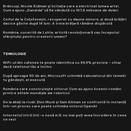
Brâncuși, Nicole Kidman și licitația care a electrizat lumea artei.
Cum a ajuns „Danaida” să fie vândută cu 107,6 milioane de dolari
Coiful de la Coțofenești, recuperat cu daune minore, și două brățări
dacice găsite după 14 luni. A treia brățară rămâne dispărută
România, cucerită de Lolita: artistă revoluționară sau începutul
sfârșitului pentru creatorii umani?
TEHNOLOGIE
WiFi-ul din cafenea te poate identifica cu 99,5% precizie - chiar
dacă telefonul tău e închis
După aproape 50 de ani, Microsoft schimbă calculatorul din temelii:
tu gândești, el execută
România care construiește viitorul: Cum au ajuns liceenii români
printre elitele mondiale ale roboticii
De la aliați la rivali: Elon Musk și Sam Altman se confruntă în instanță
într-un proces care poate schimba viitorul OpenAI
Internetul intră într-o nouă eră: nu mai poți avea încredere în ceea
ce vezi