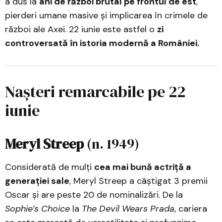
a dus la
ani de război brutal pe frontul de est
,
pierderi umane masive și implicarea în crimele de
război ale Axei. 22 iunie este astfel o
zi
controversată în istoria modernă a României.
Nașteri remarcabile pe 22
iunie
Meryl Streep
(n. 1949)
Considerată de mulți
cea mai bună actriță a
generației sale
, Meryl Streep a câștigat 3 premii
Oscar și are peste 20 de nominalizări. De la
Sophie’s Choice
la
The Devil Wears Prada
, cariera