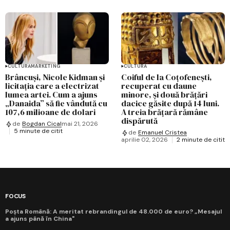
CULTURĂ
MARKETING
CULTURĂ
Brâncuși, Nicole Kidman și
Coiful de la Coțofenești,
licitația care a electrizat
recuperat cu daune
lumea artei. Cum a ajuns
minore, și două brățări
„Danaida” să fie vândută cu
dacice găsite după 14 luni.
107,6 milioane de dolari
A treia brățară rămâne
dispărută
de
Bogdan Cical
mai 21, 2026
5 minute de citit
de
Emanuel Cristea
aprilie 02, 2026
2 minute de citit
FOCUS
Poșta Română: A meritat rebrandingul de 48.000 de euro? „Mesajul
a ajuns până în China"