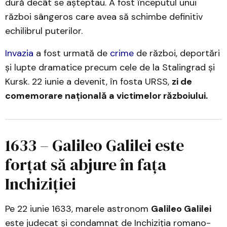
dură decât se așteptau. A fost începutul unui
război sângeros care avea să schimbe definitiv
echilibrul puterilor.
Invazia
a fost urmată de
crime
de război, deportări
și lupte dramatice precum cele de la Stalingrad și
Kursk. 22 iunie a devenit, în fosta URSS,
zi de
comemorare națională a victimelor războiului.
1633 – Galileo Galilei este
forțat să abjure în fața
Inchiziției
Pe 22 iunie 1633, marele astronom
Galileo Galilei
este judecat și condamnat de Inchiziția romano-