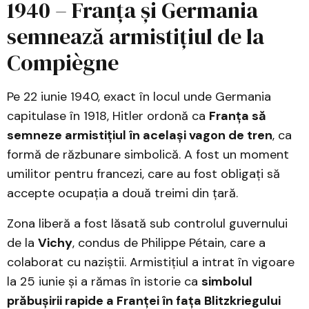
1940 – Franța și Germania
semnează armistițiul de la
Compiègne
Pe 22 iunie 1940, exact în locul unde Germania
capitulase în 1918, Hitler ordonă ca
Franța să
semneze armistițiul în același vagon de tren
, ca
formă de răzbunare simbolică. A fost un moment
umilitor pentru francezi, care au fost obligați să
accepte ocupația a două treimi din țară.
Zona liberă a fost lăsată sub controlul guvernului
de la
Vichy
, condus de Philippe Pétain, care a
colaborat cu naziștii. Armistițiul a intrat în vigoare
la 25 iunie și a rămas în istorie ca
simbolul
prăbușirii rapide a Franței în fața Blitzkriegului