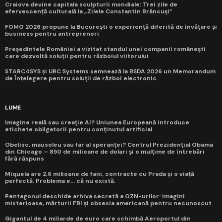
Craiova devine capitala sculpturii mondiale: Trei zile de
efervescență culturală la „Zilele Constantin Brâncuși”
FOMO 2026 propune la București o experiență diferită de învățare și
business pentru antreprenori
Președintele României a vizitat standul unei companii românești
care dezvoltă soluții pentru războiul viitorului
STARC4SYS și URC Systems semnează la BSDA 2026 un Memorandum
de Înțelegere pentru soluții de război electronic
LUME
Imagine reală sau creație AI? Uniunea Europeană introduce
etichete obligatorii pentru conținutul artificial
Obelisc, mausoleu sau far al speranței? Centrul Prezidențial Obama
din Chicago – 850 de milioane de dolari și o mulțime de întrebări
fără răspuns
Miquela are 2,6 milioane de fani, contracte cu Prada și o viață
perfectă. Problema e... că nu există.
Pentagonul deschide arhiva secretă a OZN-urilor: imagini
misterioase, mărturii FBI și obsesia americană pentru necunoscut
Gigantul de 4 miliarde de euro care schimbă Aeroportul din