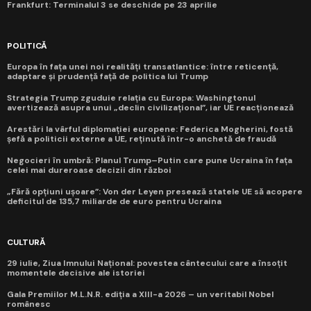
Frankfurt: Terminalul 3 se deschide pe 23 aprilie
POLITICĂ
Europa în fața unei noi realități transatlantice: între reticență,
adaptare și prudență față de politica lui Trump
Strategia Trump zguduie relația cu Europa: Washingtonul
avertizează asupra unui „declin civilizațional”, iar UE reacționează
Arestări la vârful diplomației europene: Federica Mogherini, fostă
șefă a politicii externe a UE, reținută într-o anchetă de fraudă
Negocieri în umbră: Planul Trump–Putin care pune Ucraina în fața
celei mai dureroase decizii din război
„Fără opțiuni ușoare”: Von der Leyen presează statele UE să acopere
deficitul de 135,7 miliarde de euro pentru Ucraina
CULTURĂ
29 iulie, Ziua Imnului Național: povestea cântecului care a însoțit
momentele decisive ale istoriei
Gala Premiilor M.L.N.R. ediția a XIII-a 2026 – un veritabil Nobel
românesc