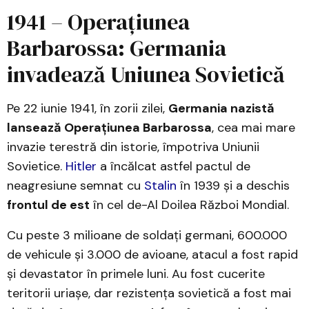
1941 – Operațiunea
Barbarossa: Germania
invadează Uniunea Sovietică
Pe 22 iunie 1941, în zorii zilei,
Germania nazistă
lansează Operațiunea Barbarossa
, cea mai mare
invazie terestră din istorie, împotriva Uniunii
Sovietice.
Hitler
a încălcat astfel pactul de
neagresiune semnat cu
Stalin
în 1939 și a deschis
frontul de est
în cel de-Al Doilea Război Mondial.
Cu peste 3 milioane de soldați germani, 600.000
de vehicule și 3.000 de avioane, atacul a fost rapid
și devastator în primele luni. Au fost cucerite
teritorii uriașe, dar rezistența sovietică a fost mai