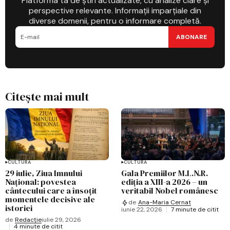
Platforma ta de știri actualizate, cu analize clare și
perspective relevante. Informații imparțiale din
diverse domenii, pentru o informare completă.
ABONARE
Citește mai mult
CULTURĂ
CULTURĂ
29 iulie, Ziua Imnului
Gala Premiilor M.L.N.R.
Național: povestea
ediția a XIII-a 2026 – un
cântecului care a însoțit
veritabil Nobel românesc
momentele decisive ale
de
Ana-Maria Cernat
istoriei
iunie 22, 2026
7 minute de citit
de
Redacție
iulie 29, 2026
4 minute de citit