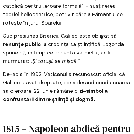
catolică pentru „eroare formală” – susținerea
teoriei heliocentrice, potrivit căreia Pământul se
rotește în jurul Soarelui.
Sub presiunea Bisericii, Galileo este obligat să
renunțe public
la credința sa științifică. Legenda
spune că, în timp ce accepta verdictul, ar fi
murmurat:
„Și totuși, se mișcă.”
De-abia în 1992, Vaticanul a recunoscut oficial că
Galileo a avut dreptate, considerând condamnarea
sa o eroare. 22 iunie rămâne o
zi-simbol a
confruntării dintre știință și dogmă.
1815 – Napoleon abdică pentru