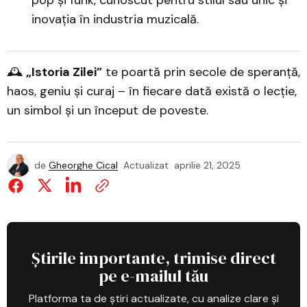
pop și funk, cunoscut pentru stilul său unic și
inovația în industria muzicală.
🕰️
„Istoria Zilei”
te poartă prin secole de speranță,
haos, geniu și curaj – în fiecare dată există o lecție,
un simbol și un început de poveste.
de
Gheorghe Cical
Actualizat
aprilie 21, 2025
Știrile importante, trimise direct
pe e-mailul tău
Platforma ta de știri actualizate, cu analize clare și