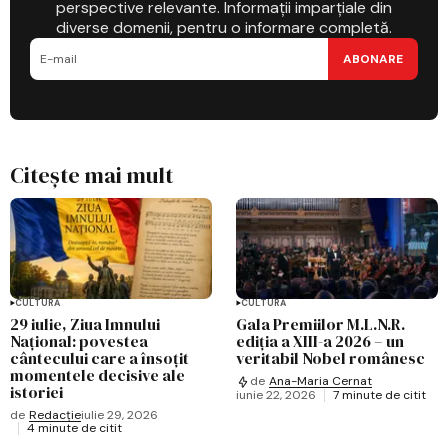
perspective relevante. Informații imparțiale din
diverse domenii, pentru o informare completă.
ABONARE
Citește mai mult
CULTURĂ
CULTURĂ
29 iulie, Ziua Imnului
Gala Premiilor M.L.N.R.
Național: povestea
ediția a XIII-a 2026 – un
cântecului care a însoțit
veritabil Nobel românesc
momentele decisive ale
de
Ana-Maria Cernat
istoriei
iunie 22, 2026
7 minute de citit
de
Redacție
iulie 29, 2026
4 minute de citit