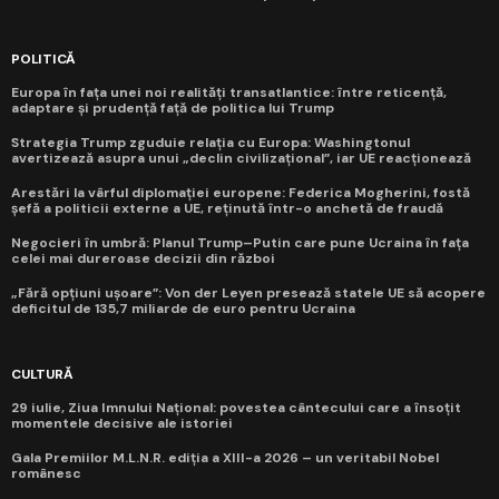
POLITICĂ
Europa în fața unei noi realități transatlantice: între reticență,
adaptare și prudență față de politica lui Trump
Strategia Trump zguduie relația cu Europa: Washingtonul
avertizează asupra unui „declin civilizațional”, iar UE reacționează
Arestări la vârful diplomației europene: Federica Mogherini, fostă
șefă a politicii externe a UE, reținută într-o anchetă de fraudă
Negocieri în umbră: Planul Trump–Putin care pune Ucraina în fața
celei mai dureroase decizii din război
„Fără opțiuni ușoare”: Von der Leyen presează statele UE să acopere
deficitul de 135,7 miliarde de euro pentru Ucraina
CULTURĂ
29 iulie, Ziua Imnului Național: povestea cântecului care a însoțit
momentele decisive ale istoriei
Gala Premiilor M.L.N.R. ediția a XIII-a 2026 – un veritabil Nobel
românesc