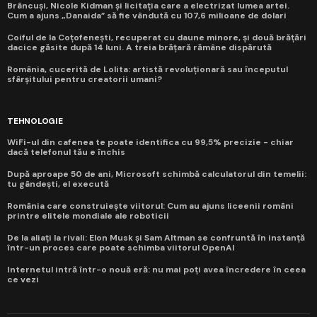
Brâncuși, Nicole Kidman și licitația care a electrizat lumea artei.
Cum a ajuns „Danaida” să fie vândută cu 107,6 milioane de dolari
Coiful de la Coțofenești, recuperat cu daune minore, și două brățări
dacice găsite după 14 luni. A treia brățară rămâne dispărută
România, cucerită de Lolita: artistă revoluționară sau începutul
sfârșitului pentru creatorii umani?
TEHNOLOGIE
WiFi-ul din cafenea te poate identifica cu 99,5% precizie - chiar
dacă telefonul tău e închis
După aproape 50 de ani, Microsoft schimbă calculatorul din temelii:
tu gândești, el execută
România care construiește viitorul: Cum au ajuns liceenii români
printre elitele mondiale ale roboticii
De la aliați la rivali: Elon Musk și Sam Altman se confruntă în instanță
într-un proces care poate schimba viitorul OpenAI
Internetul intră într-o nouă eră: nu mai poți avea încredere în ceea
ce vezi