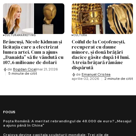
CULTURĂ
MARKETING
CULTURĂ
Brâncuși, Nicole Kidman și
Coiful de la Coțofenești,
licitația care a electrizat
recuperat cu daune
lumea artei. Cum a ajuns
minore, și două brățări
„Danaida” să fie vândută cu
dacice găsite după 14 luni.
107,6 milioane de dolari
A treia brățară rămâne
dispărută
de
Bogdan Cical
mai 21, 2026
5 minute de citit
de
Emanuel Cristea
aprilie 02, 2026
2 minute de citit
FOCUS
Poșta Română: A meritat rebrandingul de 48.000 de euro? „Mesajul
a ajuns până în China"
Craiova devine capitala sculpturii mondiale: Trei zile de