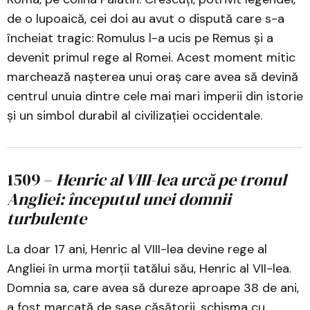
de o lupoaică, cei doi au avut o dispută care s-a
încheiat tragic: Romulus l-a ucis pe Remus și a
devenit primul rege al Romei. Acest moment mitic
marchează nașterea unui oraș care avea să devină
centrul unuia dintre cele mai mari imperii din istorie
și un simbol durabil al civilizației occidentale.
1509 –
Henric al VIII-lea urcă pe tronul
Angliei: începutul unei domnii
turbulente
La doar 17 ani, Henric al VIII-lea devine rege al
Angliei în urma morții tatălui său, Henric al VII-lea.
Domnia sa, care avea să dureze aproape 38 de ani,
a fost marcată de șase căsătorii, schisma cu