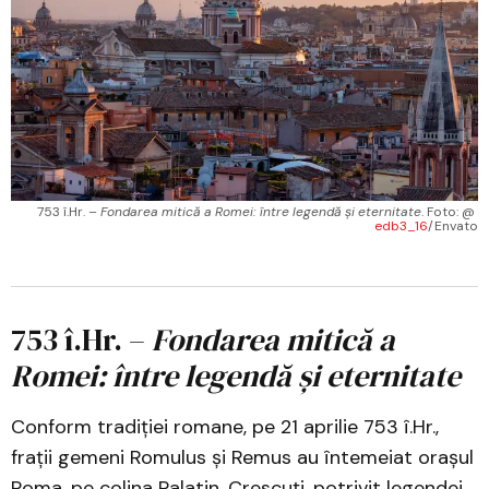
753 î.Hr. – 
Fondarea mitică a Romei: între legendă și eternitate
. Foto: @ 
edb3_16
/Envato
753 î.Hr. –
Fondarea mitică a
Romei: între legendă și eternitate
Conform tradiției romane, pe 21 aprilie 753 î.Hr.,
frații gemeni Romulus și Remus au întemeiat orașul
Roma, pe colina Palatin. Crescuți, potrivit legendei,