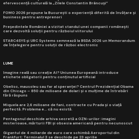
efervescență culturală la „Zilele Constantin Brâncuși”
FOMO 2026 propune la București o experiență diferită de învățare și
business pentru antreprenori
Președintele României a vizitat standul unei companii românești
care dezvoltă soluții pentru războiul viitorului
STARC4SYS și URC Systems semnează la BSDA 2026 un Memorandum
de Înțelegere pentru soluții de război electronic
LUME
Imagine reală sau creație AI? Uniunea Europeană introduce
etichete obligatorii pentru conținutul artificial
Obelisc, mausoleu sau far al speranței? Centrul Prezidențial Obama
din Chicago – 850 de milioane de dolari și o mulțime de întrebări
fără răspuns
Miquela are 2,6 milioane de fani, contracte cu Prada și o viață
perfectă. Problema e... că nu există.
Pentagonul deschide arhiva secretă a OZN-urilor: imagini
misterioase, mărturii FBI și obsesia americană pentru necunoscut
Gigantul de 4 miliarde de euro care schimbă Aeroportul din
Frankfurt: Terminalul 3 se deschide pe 23 aprilie