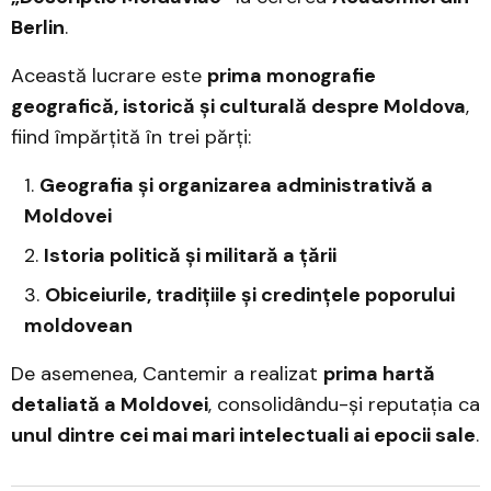
Berlin
.
Această lucrare este
prima monografie
geografică, istorică și culturală despre Moldova
,
fiind împărțită în trei părți:
Geografia și organizarea administrativă a
Moldovei
Istoria politică și militară a țării
Obiceiurile, tradițiile și credințele poporului
moldovean
De asemenea, Cantemir a realizat
prima hartă
detaliată a Moldovei
, consolidându-și reputația ca
unul dintre cei mai mari intelectuali ai epocii sale
.