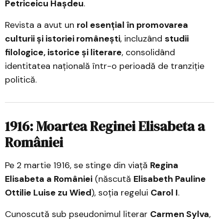
Petriceicu Hașdeu
.
Revista a avut un
rol esențial în promovarea
culturii și istoriei românești
, incluzând
studii
filologice, istorice și literare
, consolidând
identitatea națională într-o perioadă de tranziție
politică.
1916: Moartea Reginei Elisabeta a
României
Pe 2 martie 1916, se stinge din viață
Regina
Elisabeta a României
(născută
Elisabeth Pauline
Ottilie Luise zu Wied
), soția regelui
Carol I
.
Cunoscută sub pseudonimul literar
Carmen Sylva
,