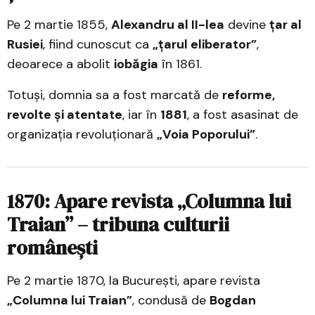
Pe 2 martie 1855,
Alexandru al II-lea
devine
țar al
Rusiei
, fiind cunoscut ca
„țarul eliberator”
,
deoarece a abolit
iobăgia
în 1861.
Totuși, domnia sa a fost marcată de
reforme,
revolte și atentate
, iar în
1881
, a fost asasinat de
organizația revoluționară
„Voia Poporului”
.
1870: Apare revista „Columna lui
Traian” – tribuna culturii
românești
Pe 2 martie 1870, la București, apare revista
„Columna lui Traian”
, condusă de
Bogdan