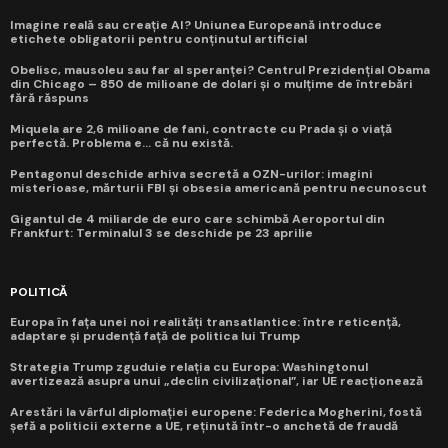
Imagine reală sau creație AI? Uniunea Europeană introduce
etichete obligatorii pentru conținutul artificial
Obelisc, mausoleu sau far al speranței? Centrul Prezidențial Obama
din Chicago – 850 de milioane de dolari și o mulțime de întrebări
fără răspuns
Miquela are 2,6 milioane de fani, contracte cu Prada și o viață
perfectă. Problema e... că nu există.
Pentagonul deschide arhiva secretă a OZN-urilor: imagini
misterioase, mărturii FBI și obsesia americană pentru necunoscut
Gigantul de 4 miliarde de euro care schimbă Aeroportul din
Frankfurt: Terminalul 3 se deschide pe 23 aprilie
POLITICĂ
Europa în fața unei noi realități transatlantice: între reticență,
adaptare și prudență față de politica lui Trump
Strategia Trump zguduie relația cu Europa: Washingtonul
avertizează asupra unui „declin civilizațional”, iar UE reacționează
Arestări la vârful diplomației europene: Federica Mogherini, fostă
șefă a politicii externe a UE, reținută într-o anchetă de fraudă