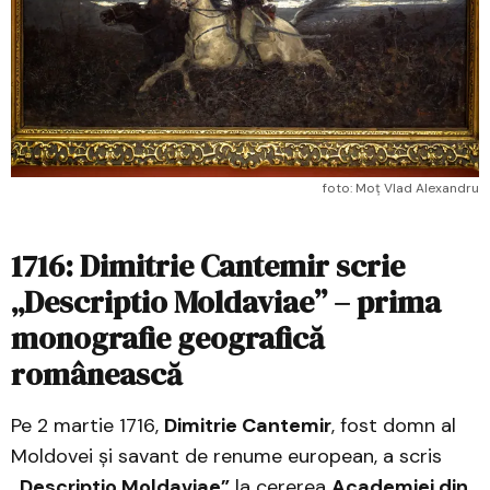
foto: Moț Vlad Alexandru
1716: Dimitrie Cantemir scrie
„Descriptio Moldaviae” – prima
monografie geografică
românească
Pe 2 martie 1716,
Dimitrie Cantemir
, fost domn al
Moldovei și savant de renume european, a scris
„Descriptio Moldaviae”
la cererea
Academiei din