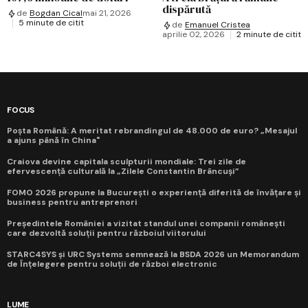
dispărută
de
Bogdan Cical
mai 21, 2026
5 minute de citit
de
Emanuel Cristea
aprilie 02, 2026
2 minute de citit
FOCUS
Poșta Română: A meritat rebrandingul de 48.000 de euro? „Mesajul
a ajuns până în China"
Craiova devine capitala sculpturii mondiale: Trei zile de
efervescență culturală la „Zilele Constantin Brâncuși”
FOMO 2026 propune la București o experiență diferită de învățare și
business pentru antreprenori
Președintele României a vizitat standul unei companii românești
care dezvoltă soluții pentru războiul viitorului
STARC4SYS și URC Systems semnează la BSDA 2026 un Memorandum
de Înțelegere pentru soluții de război electronic
LUME