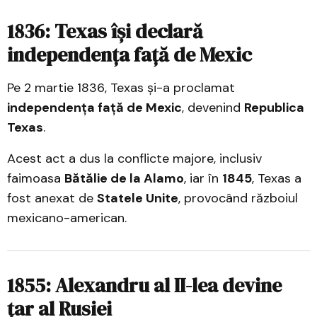
1836: Texas își declară
independența față de Mexic
Pe 2 martie 1836, Texas și-a proclamat
independența față de Mexic
, devenind
Republica
Texas
.
Acest act a dus la conflicte majore, inclusiv
faimoasa
Bătălie de la Alamo
, iar în
1845
, Texas a
fost anexat de
Statele Unite
, provocând războiul
mexicano-american.
1855: Alexandru al II-lea devine
țar al Rusiei