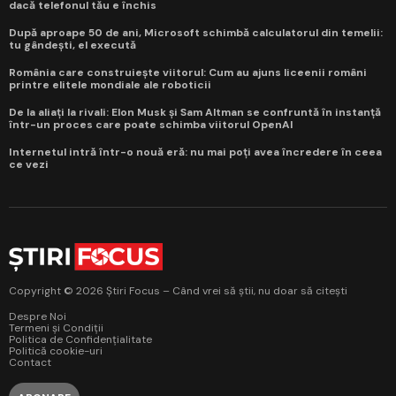
dacă telefonul tău e închis
După aproape 50 de ani, Microsoft schimbă calculatorul din temelii:
tu gândești, el execută
România care construiește viitorul: Cum au ajuns liceenii români
printre elitele mondiale ale roboticii
De la aliați la rivali: Elon Musk și Sam Altman se confruntă în instanță
într-un proces care poate schimba viitorul OpenAI
Internetul intră într-o nouă eră: nu mai poți avea încredere în ceea
ce vezi
Copyright © 2026 Știri Focus – Când vrei să știi, nu doar să citești
Despre Noi
Termeni și Condiții
Politica de Confidențialitate
Politică cookie-uri
Contact