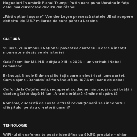
Negocieri în umbră: Planul Trump–Putin care pune Ucraina în fața
celei mai dureroase decizii din război
„Fără opțiuni ușoare”: Von der Leyen presează statele UE să acopere
deficitul de 135,7 miliarde de euro pentru Ucraina
CULTURĂ
29 iulie, Ziua Imnului Național: povestea cântecului care a însoțit
momentele decisive ale istoriei
Gala Premiilor M.L.N.R. ediția a XIII-a 2026 – un veritabil Nobel
românesc
Brâncuși, Nicole Kidman și licitația care a electrizat lumea artei.
Cum a ajuns „Danaida” să fie vândută cu 107,6 milioane de dolari
Coiful de la Coțofenești, recuperat cu daune minore, și două brățări
dacice găsite după 14 luni. A treia brățară rămâne dispărută
România, cucerită de Lolita: artistă revoluționară sau începutul
sfârșitului pentru creatorii umani?
TEHNOLOGIE
WiFi-ul din cafenea te poate identifica cu 99,5% precizie - chiar