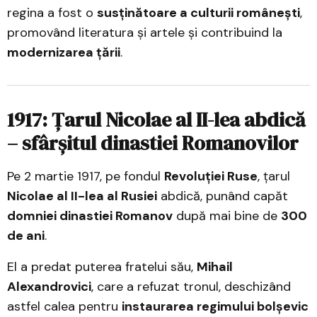
regina a fost o
susținătoare a culturii românești
,
promovând literatura și artele și contribuind la
modernizarea țării
.
1917: Țarul Nicolae al II-lea abdică
– sfârșitul dinastiei Romanovilor
Pe 2 martie 1917, pe fondul
Revoluției Ruse
, țarul
Nicolae al II-lea al Rusiei
abdică, punând capăt
domniei dinastiei Romanov
după mai bine de
300
de ani
.
El a predat puterea fratelui său,
Mihail
Alexandrovici
, care a refuzat tronul, deschizând
astfel calea pentru
instaurarea regimului bolșevic