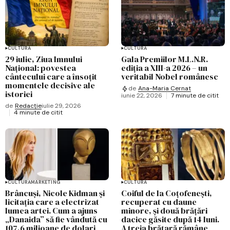
CULTURĂ
CULTURĂ
29 iulie, Ziua Imnului
Gala Premiilor M.L.N.R.
Național: povestea
ediția a XIII-a 2026 – un
cântecului care a însoțit
veritabil Nobel românesc
momentele decisive ale
de
Ana-Maria Cernat
istoriei
iunie 22, 2026
7 minute de citit
de
Redacție
iulie 29, 2026
4 minute de citit
CULTURĂ
MARKETING
CULTURĂ
Brâncuși, Nicole Kidman și
Coiful de la Coțofenești,
licitația care a electrizat
recuperat cu daune
lumea artei. Cum a ajuns
minore, și două brățări
„Danaida” să fie vândută cu
dacice găsite după 14 luni.
107,6 milioane de dolari
A treia brățară rămâne