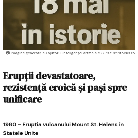
📷 Imagine generată cu ajutorul inteligenței artificiale. Sursa: stirifocus.ro
Erupții devastatoare,
rezistență eroică și pași spre
unificare
1980 – Erupția vulcanului Mount St. Helens în
Statele Unite