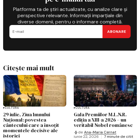
Platforma ta de știri actualizate, cu analize clare și
perspective relevante. Informații imparțiale din
diverse domenii, pentru o informare completă.
ABONARE
Citește mai mult
CULTURĂ
CULTURĂ
29 iulie, Ziua Imnului
Gala Premiilor M.L.N.R.
Național: povestea
ediția a XIII-a 2026 – un
cântecului care a însoțit
veritabil Nobel românesc
momentele decisive ale
de
Ana-Maria Cernat
istoriei
iunie 22, 2026
7 minute de citit