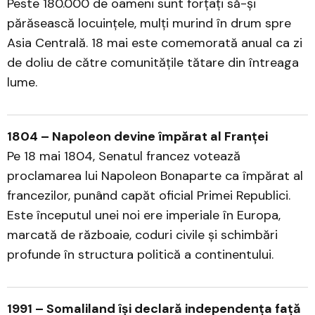
Peste 180.000 de oameni sunt forțați să-și
părăsească locuințele, mulți murind în drum spre
Asia Centrală. 18 mai este comemorată anual ca zi
de doliu de către comunitățile tătare din întreaga
lume.
1804 – Napoleon devine împărat al Franței
Pe 18 mai 1804, Senatul francez votează
proclamarea lui Napoleon Bonaparte ca împărat al
francezilor, punând capăt oficial Primei Republici.
Este începutul unei noi ere imperiale în Europa,
marcată de războaie, coduri civile și schimbări
profunde în structura politică a continentului.
1991 – Somaliland își declară independența față