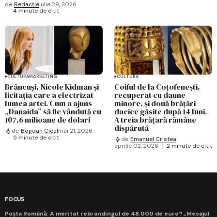
de
Redacție
iulie 29, 2026
4 minute de citit
CULTURĂ
MARKETING
CULTURĂ
Brâncuși, Nicole Kidman și
Coiful de la Coțofenești,
licitația care a electrizat
recuperat cu daune
lumea artei. Cum a ajuns
minore, și două brățări
„Danaida” să fie vândută cu
dacice găsite după 14 luni.
107,6 milioane de dolari
A treia brățară rămâne
dispărută
de
Bogdan Cical
mai 21, 2026
5 minute de citit
de
Emanuel Cristea
aprilie 02, 2026
2 minute de citit
FOCUS
Poșta Română: A meritat rebrandingul de 48.000 de euro? „Mesajul