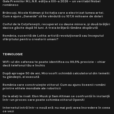
Gala Premiilor M.L.N.R. ediția a XIII-a 2026 – un veritabil Nobel
românesc
Brâncuși, Nicole Kidman și licitația care a electrizat lumea artei.
Cum a ajuns „Danaida” să fie vândută cu 107,6 milioane de dolari
Coiful de la Coțofenești, recuperat cu daune minore, și două brățări
dacice găsite după 14 luni. A treia brățară rămâne dispărută
România, cucerită de Lolita: artistă revoluționară sau începutul
sfârșitului pentru creatorii umani?
TEHNOLOGIE
WiFi-ul din cafenea te poate identifica cu 99,5% precizie - chiar
dacă telefonul tău e închis
După aproape 50 de ani, Microsoft schimbă calculatorul din temelii:
tu gândești, el execută
România care construiește viitorul: Cum au ajuns liceenii români
printre elitele mondiale ale roboticii
De la aliați la rivali: Elon Musk și Sam Altman se confruntă în instanță
într-un proces care poate schimba viitorul OpenAI
Internetul intră într-o nouă eră: nu mai poți avea încredere în ceea
ce vezi