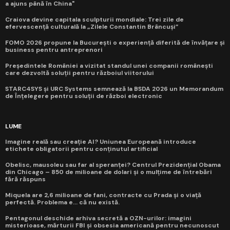
a ajuns până în China"
Craiova devine capitala sculpturii mondiale: Trei zile de
efervescență culturală la „Zilele Constantin Brâncuși”
FOMO 2026 propune la București o experiență diferită de învățare și
business pentru antreprenori
Președintele României a vizitat standul unei companii românești
care dezvoltă soluții pentru războiul viitorului
STARC4SYS și URC Systems semnează la BSDA 2026 un Memorandum
de Înțelegere pentru soluții de război electronic
LUME
Imagine reală sau creație AI? Uniunea Europeană introduce
etichete obligatorii pentru conținutul artificial
Obelisc, mausoleu sau far al speranței? Centrul Prezidențial Obama
din Chicago – 850 de milioane de dolari și o mulțime de întrebări
fără răspuns
Miquela are 2,6 milioane de fani, contracte cu Prada și o viață
perfectă. Problema e... că nu există.
Pentagonul deschide arhiva secretă a OZN-urilor: imagini
misterioase, mărturii FBI și obsesia americană pentru necunoscut