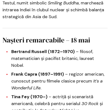
Testul, numit simbolic
Smiling Buddha
, marchează
intrarea Indiei în clubul nuclear și schimbă balanța
strategică din Asia de Sud.
Nașteri remarcabile – 18 mai
Bertrand Russell (1872–1970)
– filosof,
matematician și pacifist britanic, laureat
Nobel.
Frank Capra (1897–1991)
– regizor american,
cunoscut pentru filmele clasice precum
It’s a
Wonderful Life
.
Tina Fey (1970–)
– actriță și scenaristă
americană, celebră pentru serialul
30 Rock
și