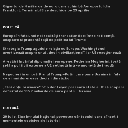
Gigantul de 4 miliarde de euro care schimbă Aeroportul din
Frankfurt: Terminalul 3 se deschide pe 23 aprilie
POLITICĂ
Europa în fața unei noi realități transatlantice: între reticență,
adaptare și prudență față de politica lui Trump
Strategia Trump zguduie relația cu Europa: Washingtonul
avertizează asupra unui „declin civilizațional”, iar UE reacționează
Arestări la vârful diplomației europene: Federica Mogherini, fostă
șefă a politicii externe a UE, reținută într-o anchetă de fraudă
Negocieri în umbră: Planul Trump–Putin care pune Ucraina în fața
celei mai dureroase decizii din război
„Fără opțiuni ușoare”: Von der Leyen presează statele UE să acopere
deficitul de 135,7 miliarde de euro pentru Ucraina
CULTURĂ
29 iulie, Ziua Imnului Național: povestea cântecului care a însoțit
momentele decisive ale istoriei