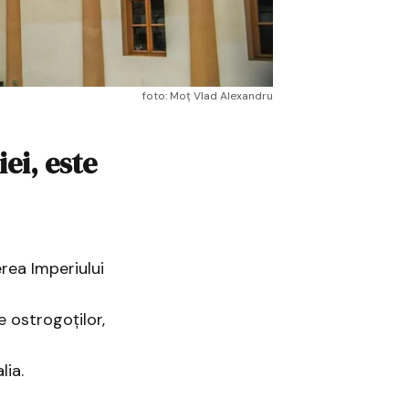
foto: Moț Vlad Alexandru
ei, este
rea Imperiului
e ostrogoților,
lia.