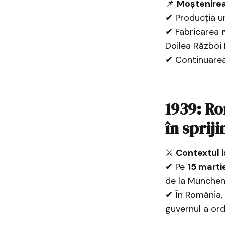
📌
Moștenirea
✔ Producția 
✔ Fabricarea
Doilea Război 
✔ Continuarea 
1939: R
în sprij
⚔
Contextul i
✔ Pe
15 marti
de la München
✔ În România,
guvernul a or