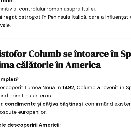
toric:
initiv al controlului roman asupra Italiei.
 regat ostrogot în Peninsula Italică, care a influențat
vale.
istofor Columb se întoarce în S
ma călătorie în America
âmplat?
descoperit Lumea Nouă în
1492
, Columb a revenit în 
fiind primit ca un erou.
r, condimente și câțiva băștinași
, confirmând existe
noscute europenilor.
e descoperirii Americii: