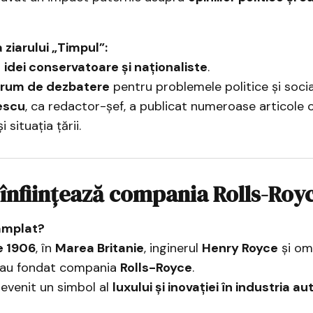
ziarului „Timpul”:
t
idei conservatoare și naționaliste
.
orum de dezbatere
pentru problemele politice și social
escu
, ca redactor-șef, a publicat numeroase articole 
i situația țării.
 înființează compania Rolls-Roy
âmplat?
e 1906
, în
Marea Britanie
, inginerul
Henry Royce
și om
au fondat compania
Rolls-Royce
.
evenit un simbol al
luxului și inovației în industria au