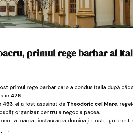
acru, primul rege barbar al Itali
st primul rege barbar care a condus Italia după căde
s în
476
.
e 493
, el a fost asasinat de
Theodoric cel Mare
, regel
 ospăț organizat pentru a negocia pacea.
ent a marcat instaurarea dominației ostrogote în Ita