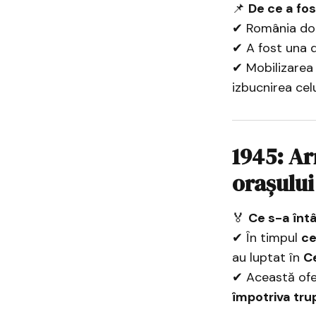
📌
De ce a fo
✔ România dore
✔ A fost una d
✔ Mobilizarea
izbucnirea cel
1945: A
orașului
🏅
Ce s-a înt
✔ În timpul
ce
au luptat în
C
✔ Această ofe
împotriva tru