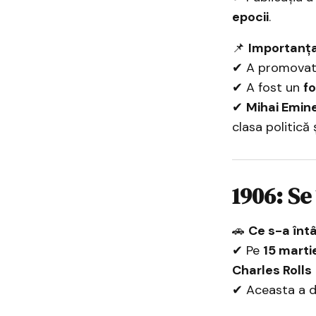
epocii
.
📌
Importanța 
✔ A promova
✔ A fost un
f
✔
Mihai Emin
clasa politică ș
1906: Se
🚗
Ce s-a înt
✔ Pe
15 marti
Charles Rolls
✔ Aceasta a d