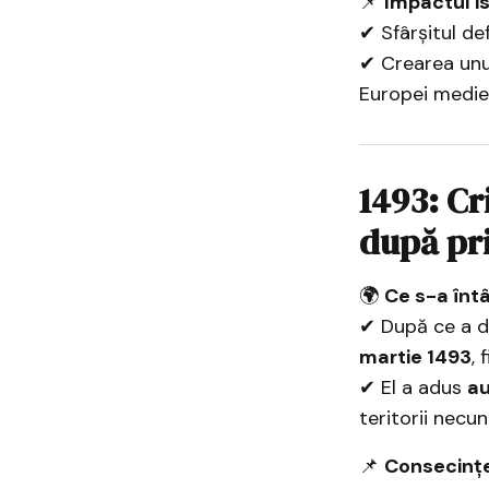
📌
Impactul is
✔ Sfârșitul def
✔ Crearea unui
Europei medie
1493: Cr
după pri
🌍
Ce s-a înt
✔ După ce a 
martie 1493
, 
✔ El a adus
au
teritorii necu
📌
Consecințel