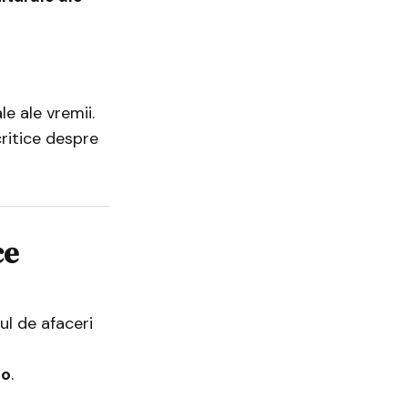
e ale vremii.
critice despre
ce
ul de afaceri
to
.