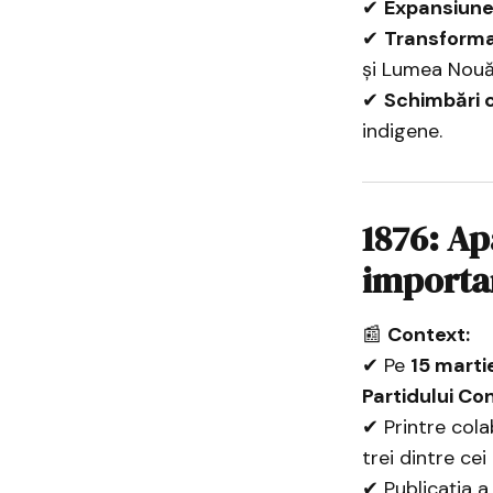
✔
Expansiunea
✔
Transforma
și Lumea Nouă
✔
Schimbări 
indigene.
1876: Ap
importan
📰
Context:
✔ Pe
15 marti
Partidului Co
✔ Printre col
trei dintre cei
✔ Publicația 