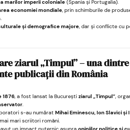
 marilor imperii coloniale
(Spania și Portugalia).
rea economiei mondiale
, prin schimburile de produs
.
culturale și demografice majore
, dar și conflicte cu p
are ziarul „Timpul” – una dintre
te publicații din România
e 1876
, a fost lansat la București
ziarul „Timpul”
, orga
nservator
.
aboratori s-au numărat
Mihai Eminescu, Ion Slavici și I
 mai mari scriitori români.
a avut un impact puternic asupra
opiniilor politice și c