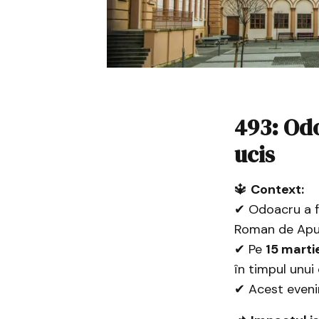
493: Odo
ucis
🔱
Context:
✔ Odoacru a fo
Roman de Apu
✔ Pe
15 marti
în timpul unui
✔ Acest evenim