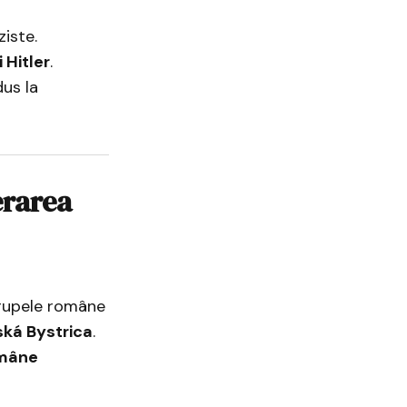
iste.
 Hitler
.
us la
erarea
trupele române
ká Bystrica
.
mâne