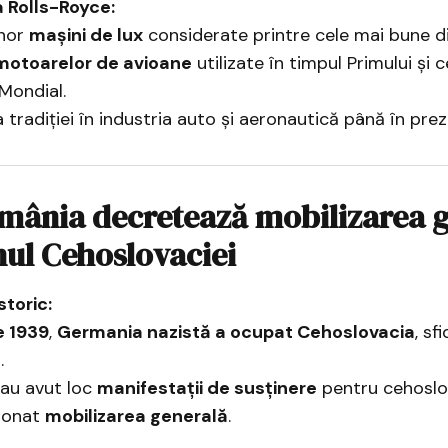
 Rolls-Royce:
unor
mașini de lux
considerate printre cele mai bune d
motoarelor de avioane
utilizate în timpul Primului și c
Mondial.
tradiției în industria auto și aeronautică până în prez
omânia decretează mobilizarea 
inul Cehoslovaciei
storic:
e 1939
,
Germania nazistă a ocupat Cehoslovacia
, sf
.
 au avut loc
manifestații de susținere
pentru cehoslov
donat
mobilizarea generală
.