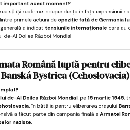
st important acest moment?
a să își reafirme independența în fața expansiunii naz
intre primele acțiuni de
opoziție față de Germania lui
 generală a indicat
tensiunile internaționale
care au d
ui de-Al Doilea Război Mondial.
rmata Română luptă pentru elib
 Banská Bystrica (Cehoslovacia)
âmplat?
lui de-Al Doilea Război Mondial
, pe
15 martie 1945
, 
ehoslovacia
, în bătălia pentru eliberarea orașului
Bans
nsivă a făcut parte din campania finală a
Armatei Ro
pelor naziste
.