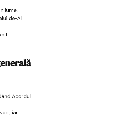
in lume.
elui de-Al
ent.
generală
idând Acordul
aci, iar