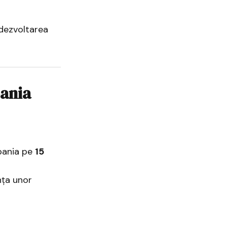
 dezvoltarea
pania
Spania pe
15
nța unor