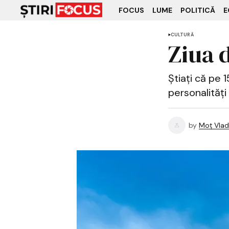
FOCUS
LUME
POLITICĂ
E
CULTURĂ
Ziua d
Știați că pe 
personalități 
by
Moț Vlad