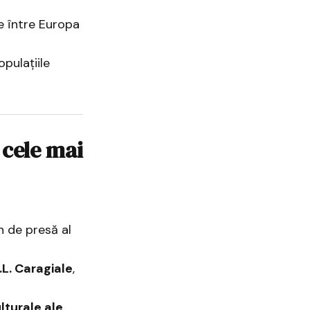
e între Europa
opulațiile
 cele mai
n de presă al
.L. Caragiale
,
ulturale ale