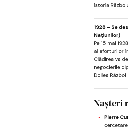
istoria Războiu
1928 – Se des
Națiunilor)
Pe 15 mai 1928
al eforturilor
Clădirea va de
negocierile di
Doilea Război 
Nașteri 
Pierre Cu
cercetarea