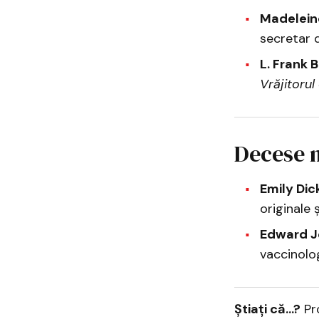
Madelein
secretar d
L. Frank 
Vrăjitorul
Decese n
Emily Dic
originale ș
Edward J
vaccinolog
Știați că...?
Pro