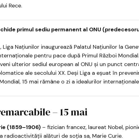
lui Rece.
chide primul sediu permanent al ONU (predecesorul
, Liga Națiunilor inaugurează Palatul Națiunilor la Gene
 internaționale pentru pace după Primul Război Mondial
veni ulterior sediul european al ONU și un punct centr
plomatice ale secolului XX. Deși Liga a eșuat în preveni
Mondial, 15 mai rămâne o zi a idealurilor internaționale
remarcabile – 15 mai
rie (1859–1906)
– fizician francez, laureat Nobel, pioni
 radioactivității alături de soția sa, Marie Curie.