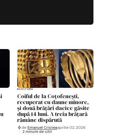
CULTURĂ
i
Coiful de la Coțofenești,
recuperat cu daune minore,
și două brățări dacice găsite
cu
după 14 luni. A treia brățară
rămâne dispărută
de
Emanuel Cristea
aprilie 02, 2026
2 minute de citit