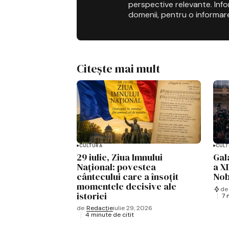
perspective relevante. Infor
domenii, pentru o informar
Citește mai mult
CULTURĂ
CULT
29 iulie, Ziua Imnului
Gal
Național: povestea
a XI
cântecului care a însoțit
Nob
momentele decisive ale
de
istoriei
7 
de
Redacție
iulie 29, 2026
4 minute de citit