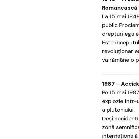
Românească
La 15 mai 1848,
public Procla
drepturi egale
Este începutul
revoluționar e
va rămâne o pi
1987 – Accide
Pe 15 mai 1987,
explozie într-
a plutoniului.
Deși accidentu
zonă semnifica
internațională