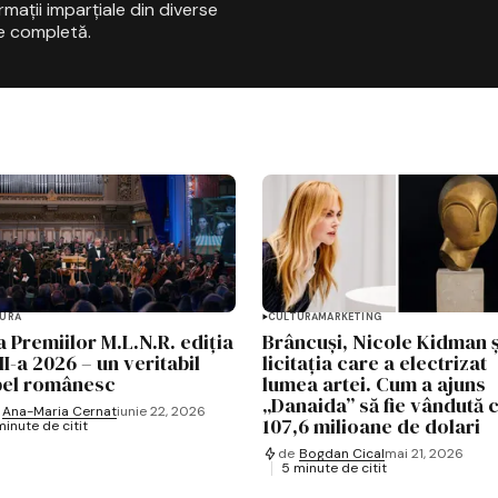
mații imparțiale din diverse
e completă.
URĂ
CULTURĂ
MARKETING
a Premiilor M.L.N.R. ediția
Brâncuși, Nicole Kidman ș
II-a 2026 – un veritabil
licitația care a electrizat
el românesc
lumea artei. Cum a ajuns
„Danaida” să fie vândută 
Ana-Maria Cernat
iunie 22, 2026
107,6 milioane de dolari
minute de citit
de
Bogdan Cical
mai 21, 2026
5 minute de citit