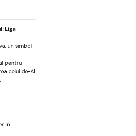
: Liga
va, un simbol
.
al pentru
rea celui de-Al
.
er în