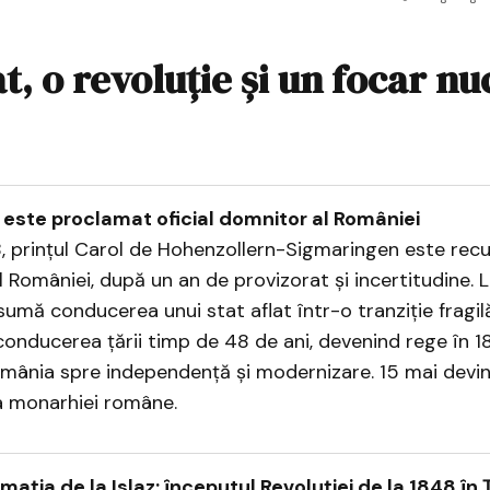
t, o revoluție și un focar nu
I este proclamat oficial domnitor al României
, prințul Carol de Hohenzollern-Sigmaringen este recu
 României, după un an de provizorat și incertitudine. 
asumă conducerea unui stat aflat într-o tranziție fragilă
onducerea țării timp de 48 de ani, devenind rege în 18
nia spre independență și modernizare. 15 mai devine,
ia monarhiei române.
ația de la Islaz: începutul Revoluției de la 1848 în 