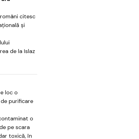
i români citesc
țională și
ului
ea de la Islaz
re loc o
de purificare
 contaminat o
 de pe scara
ar toxică, în