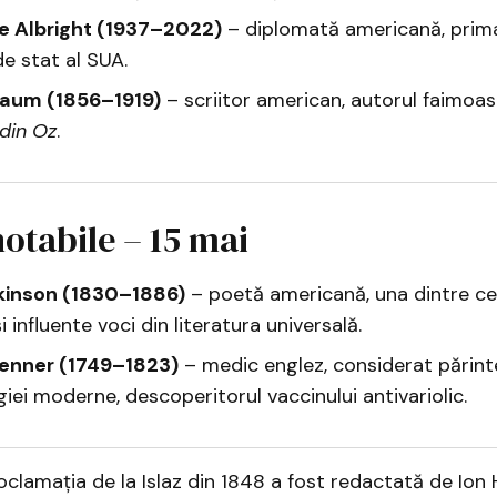
e Albright (1937–2022)
– diplomată americană, prim
e stat al SUA.
Baum (1856–1919)
– scriitor american, autorul faimoase
 din Oz
.
otabile – 15 mai
kinson (1830–1886)
– poetă americană, una dintre ce
i influente voci din literatura universală.
enner (1749–1823)
– medic englez, considerat părint
iei moderne, descoperitorul vaccinului antivariolic.
clamația de la Islaz din 1848 a fost redactată de Ion 