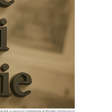
rată cu ajutorul inteligenței artificiale-stirifocus.ro