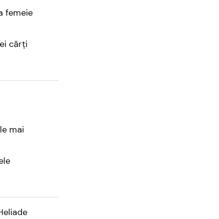
a femeie
i cărți
le mai
ele
Heliade