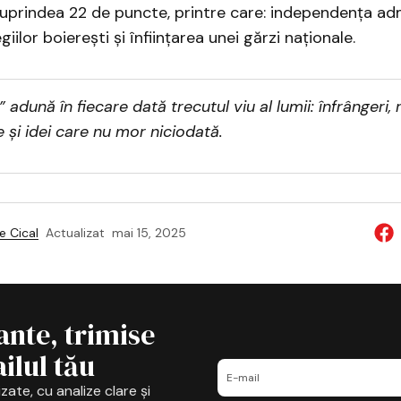
uprindea 22 de puncte, printre care: independența admi
egiilor boierești și înființarea unei gărzi naționale.
i” adună în fiecare dată trecutul viu al lumii: înfrângeri, r
 și idei care nu mor niciodată.
 Cical
Actualizat
mai 15, 2025
ante, trimise
ilul tău
zate, cu analize clare și