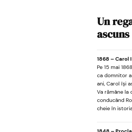
Un rega
ascuns
1868 – Carol 
Pe 15 mai 1868
ca domnitor al
ani, Carol își 
Va rămâne la c
conducând Româ
cheie în istor
1848 – Proclam