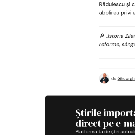
Rădulescu și c
abolirea privil
🔎
„Istoria Zile
reforme, sânge
de
Gheorghe
Știrile import
direct pe e-ma
Platforma ta de știri actuali