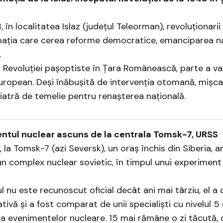
 în localitatea Islaz (județul Teleorman), revoluționari
mația care cerea reforme democratice, emanciparea na
.
 Revoluției pașoptiste în Țara Românească, parte a val
uropean. Deși înăbușită de intervenția otomană, mișcar
atră de temelie pentru renașterea națională.
ntul nuclear ascuns de la centrala Tomsk-7, URSS
 la Tomsk-7 (azi Seversk), un oraș închis din Siberia, a
un complex nuclear sovietic, în timpul unui experiment 
l nu este recunoscut oficial decât ani mai târziu, el a
tivă și a fost comparat de unii specialiști cu nivelul 5
 a evenimentelor nucleare. 15 mai rămâne o zi tăcută, d