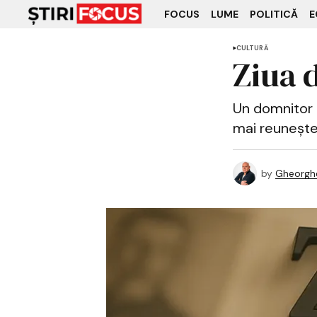
FOCUS
LUME
POLITICĂ
E
CULTURĂ
Ziua d
Un domnitor t
mai reunește 
by
Gheorghe