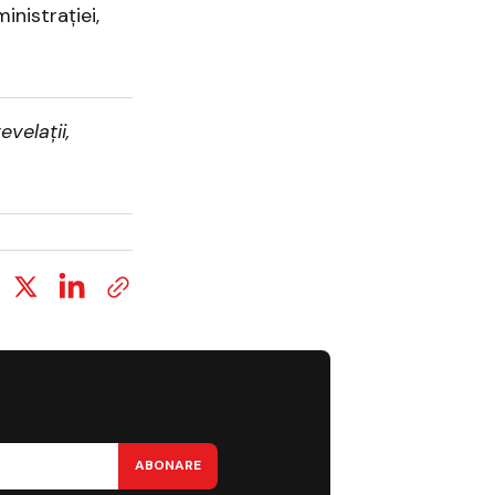
nistrației,
evelații,
ABONARE