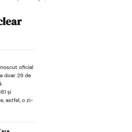
clear
noscut oficial
La doar 29 de
.
81 și
 astfel, o zi-
Țara