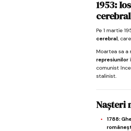
1953: Io
cerebral
Pe 1 martie 19
cerebral
, car
Moartea sa a 
represiunilor
î
comunist încep
stalinist.
Nașteri 
1788: Gh
româneșt