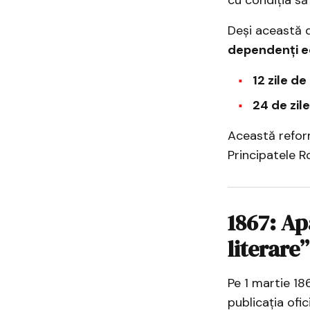
Deși această 
dependenți e
12 zile de
24 de zil
Această refor
Principatele R
1867: Ap
literare”
Pe 1 martie 186
publicația ofic