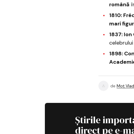
română
î
1810: Fré
mari figu
1837: Ion
celebrulu
1898: Con
Academi
de
Moț Vlad
Știrile import
direct pe e-ma