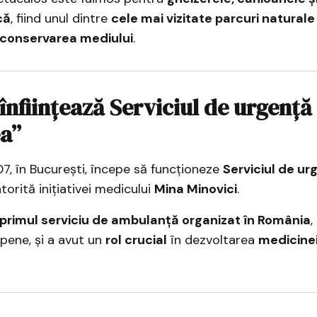
că
, fiind unul dintre
cele mai vizitate parcuri naturale
conservarea mediului
.
 înființează Serviciul de urgență
a”
07, în București, începe să funcționeze
Serviciul de ur
atorită inițiativei medicului
Mina Minovici
.
primul serviciu de ambulanță organizat în România
,
pene, și a avut un
rol crucial
în dezvoltarea
medicine