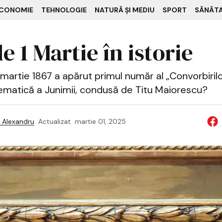
CONOMIE
TEHNOLOGIE
NATURĂ ȘI MEDIU
SPORT
SĂNĂT
e 1 Martie în istorie
1 martie 1867 a apărut primul număr al „Convorbirilor
ematică a Junimii, condusă de Titu Maiorescu?
 Alexandru
Actualizat
martie 01, 2025