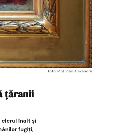
foto: Moț Vlad Alexandru
 țăranii
u
clerul înalt și
ânilor fugiți
,