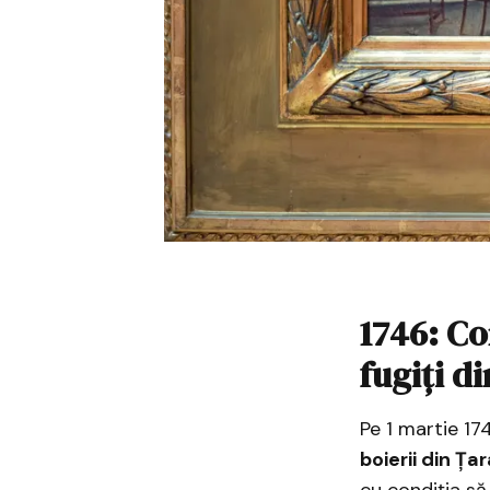
1746: Co
fugiți di
Pe 1 martie 17
boierii din Ț
cu condiția să 