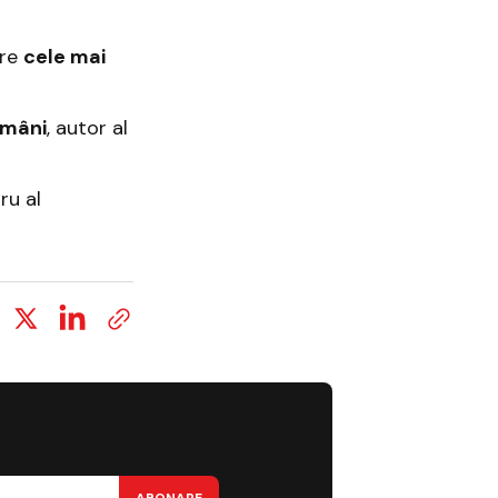
tre
cele mai
omâni
, autor al
ru al