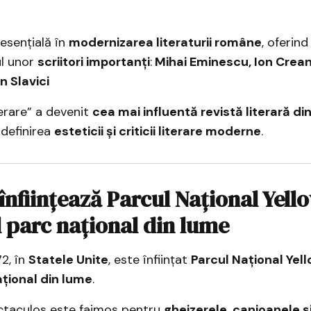
 esențială în
modernizarea literaturii române
, oferind
l unor
scriitori importanți
:
Mihai Eminescu, Ion Crean
n Slavici
terare” a devenit
cea mai influentă revistă literară d
 definirea
esteticii și criticii literare moderne
.
 înființează Parcul Național Yel
 parc național din lume
72, în
Statele Unite
, este înființat
Parcul Național Yel
țional din lume
.
ctaculos este faimos pentru
gheizerele, canioanele ș