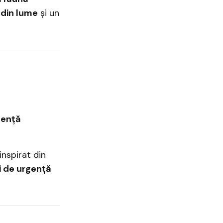
 din lume
și un
gență
 inspirat din
i de urgență