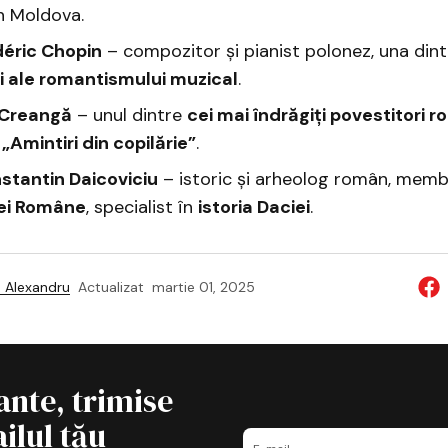
n Moldova.
déric Chopin
– compozitor și pianist polonez, una din
ri ale romantismului muzical
.
 Creangă
– unul dintre
cei mai îndrăgiți povestitori r
i
„Amintiri din copilărie”
.
stantin Daicoviciu
– istoric și arheolog român, memb
ei Române
, specialist în
istoria Daciei
.
 Alexandru
Actualizat
martie 01, 2025
ante, trimise
ilul tău