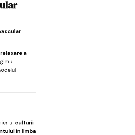
cular
vascular
e
relaxare a
egimul
modelul
nier al
culturii
tului în limba