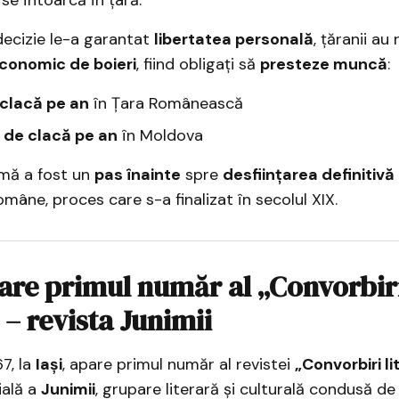
decizie le-a garantat
libertatea personală
, țăranii au
conomic de boieri
, fiind obligați să
presteze muncă
:
 clacă pe an
în Țara Românească
e de clacă pe an
în Moldova
mă a fost un
pas înainte
spre
desființarea definitivă 
omâne, proces care s-a finalizat în secolul XIX.
are primul număr al „Convorbir
 – revista Junimii
7, la
Iași
, apare primul număr al revistei
„Convorbiri li
ială a
Junimii
, grupare literară și culturală condusă d