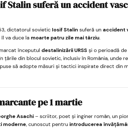
sif Stalin suferă un accident vas
53, dictatorul sovietic
Iosif Stalin
suferă un
accident 
e îl va duce la
moarte patru zile mai târziu
.
marcat începutul
destalinizării URSS
și o perioadă d
n țările din blocul sovietic, inclusiv în România, unde r
use să adopte măsuri și tactici inspirate direct din 
marcante pe 1 martie
eorghe Asachi
– scriitor, poet și inginer român, un pio
i moderne
, cunoscut pentru
introducerea învățămân