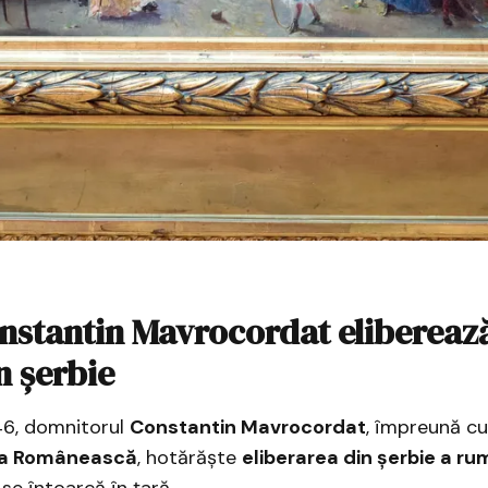
nstantin Mavrocordat eliberează
n șerbie
46, domnitorul
Constantin Mavrocordat
, împreună c
ara Românească
, hotărăște
eliberarea din șerbie a rum
se întoarcă în țară.