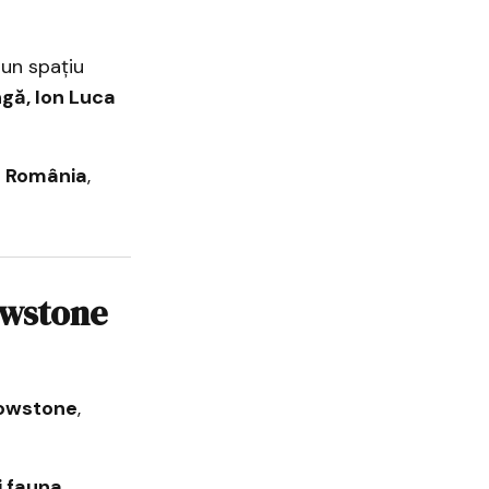
 un spațiu
gă, Ion Luca
in România
,
lowstone
lowstone
,
i fauna