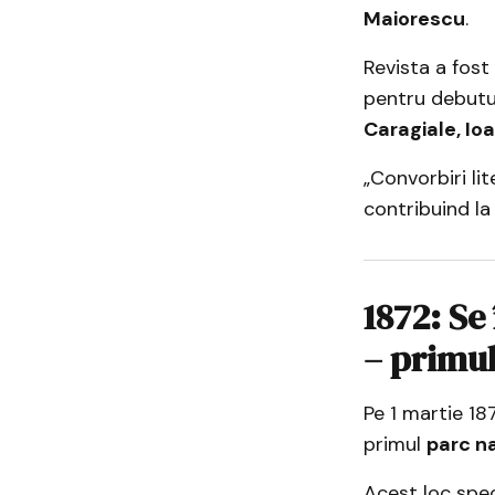
Maiorescu
.
Revista a fost
pentru debutu
Caragiale, Ioa
„Convorbiri li
contribuind la
1872: Se
– primul
Pe 1 martie 18
primul
parc na
Acest loc spe