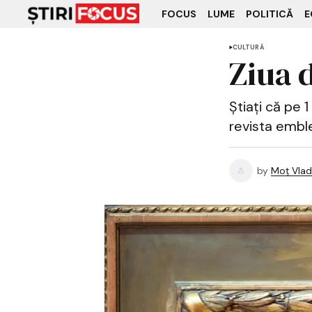
FOCUS
LUME
POLITICĂ
E
CULTURĂ
Ziua d
Știați că pe 
revista embl
by
Moț Vlad