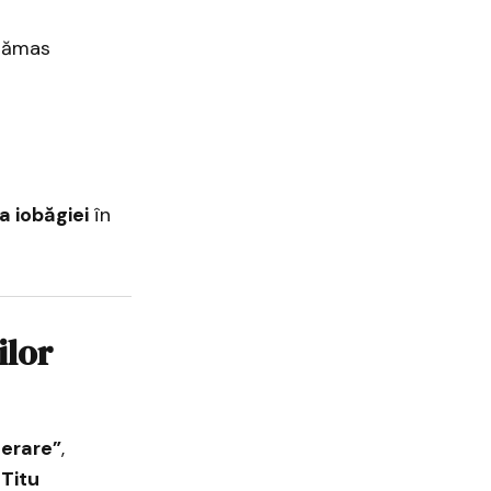
 rămas
a iobăgiei
în
ilor
terare”
,
e
Titu