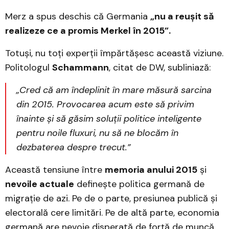
Merz a spus deschis că Germania
„nu a reușit să
realizeze ce a promis Merkel în 2015”.
Totuși, nu toți experții împărtășesc această viziune.
Politologul
Schammann
, citat de DW, subliniază:
„Cred că am îndeplinit în mare măsură sarcina
din 2015. Provocarea acum este să privim
înainte și să găsim soluții politice inteligente
pentru noile fluxuri, nu să ne blocăm în
dezbaterea despre trecut.”
Această tensiune între
memoria anului 2015
și
nevoile actuale
definește politica germană de
migrație de azi. Pe de o parte, presiunea publică și
electorală cere limitări. Pe de altă parte, economia
germană are nevoie disperată de forță de muncă