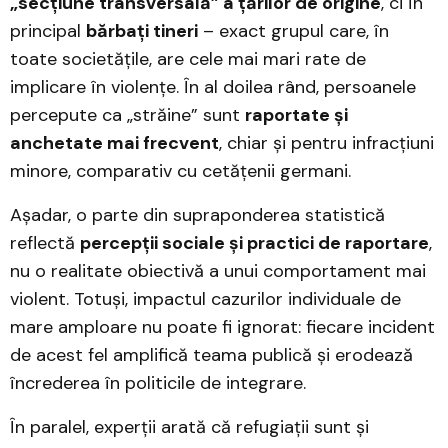
„secțiune transversală” a țărilor de origine
, ci în
principal
bărbați tineri
– exact grupul care, în
toate societățile, are cele mai mari rate de
implicare în violențe. În al doilea rând, persoanele
percepute ca „străine” sunt
raportate și
anchetate mai frecvent
, chiar și pentru infracțiuni
minore, comparativ cu cetățenii germani.
Așadar, o parte din supraponderea statistică
reflectă
percepții sociale și practici de raportare
,
nu o realitate obiectivă a unui comportament mai
violent. Totuși, impactul cazurilor individuale de
mare amploare nu poate fi ignorat: fiecare incident
de acest fel amplifică teama publică și erodează
încrederea în politicile de integrare.
În paralel, experții arată că refugiații sunt și