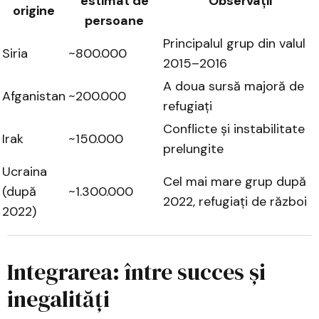
estimat de
Observații
origine
persoane
Principalul grup din valul
Siria
~800.000
2015–2016
A doua sursă majoră de
Afganistan
~200.000
refugiați
Conflicte și instabilitate
Irak
~150.000
prelungite
Ucraina
Cel mai mare grup după
(după
~1.300.000
2022, refugiați de război
2022)
Integrarea: între succes și
inegalități