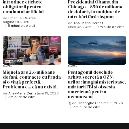
introduce etichete
Prezidențial Obama din
obligatorii pentru
Chicago – 850 de milioane
conținutul artificial
de dolari și o mulțime de
întrebări fără răspuns
de
Emanuel Cristea
august 01, 2026
de
Ana-Maria Cernat
5 minute de citit
iunie 02, 2026
9 minute de citit
LUME
LUME
Miquela are 2,6 milioane
Pentagonul deschide
de fani, contracte cu Prada
arhiva secretă a OZN-
și o viață perfectă.
urilor: imagini misterioase,
Problema e... că nu există.
mărturii FBI și obsesia
americană pentru
de
Ana-Maria Cernat
mai 19, 2026
necunoscut
7 minute de citit
de
Gheorghe Cical
mai 11, 2026
7 minute de citit