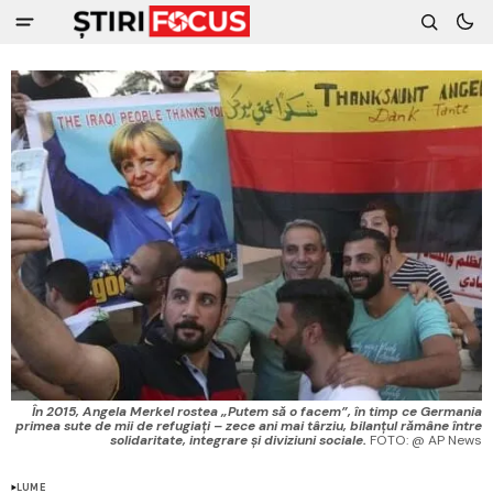
În 2015, Angela Merkel rostea „Putem să o facem”, în timp ce Germania
primea sute de mii de refugiați – zece ani mai târziu, bilanțul rămâne între
solidaritate, integrare și diviziuni sociale.
 FOTO: @ AP News
LUME