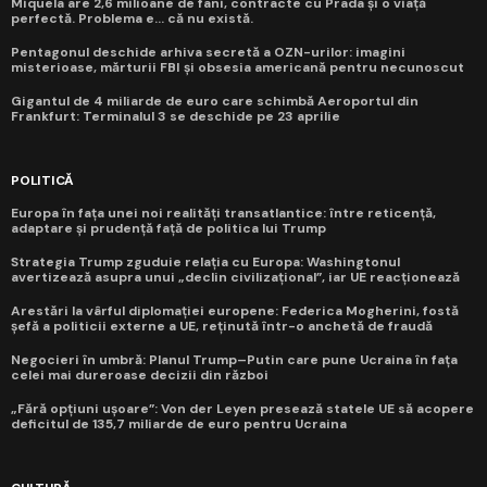
Miquela are 2,6 milioane de fani, contracte cu Prada și o viață
perfectă. Problema e... că nu există.
Pentagonul deschide arhiva secretă a OZN-urilor: imagini
misterioase, mărturii FBI și obsesia americană pentru necunoscut
Gigantul de 4 miliarde de euro care schimbă Aeroportul din
Frankfurt: Terminalul 3 se deschide pe 23 aprilie
POLITICĂ
Europa în fața unei noi realități transatlantice: între reticență,
adaptare și prudență față de politica lui Trump
Strategia Trump zguduie relația cu Europa: Washingtonul
avertizează asupra unui „declin civilizațional”, iar UE reacționează
Arestări la vârful diplomației europene: Federica Mogherini, fostă
șefă a politicii externe a UE, reținută într-o anchetă de fraudă
Negocieri în umbră: Planul Trump–Putin care pune Ucraina în fața
celei mai dureroase decizii din război
„Fără opțiuni ușoare”: Von der Leyen presează statele UE să acopere
deficitul de 135,7 miliarde de euro pentru Ucraina