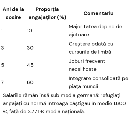
Ani de la
Proporția
Comentariu
sosire
angajaților (%)
Majoritatea depind de
1
10
ajutoare
Creștere odată cu
3
30
cursurile de limbă
Joburi frecvent
5
45
necalificate
Integrare consolidată pe
7
60
piața muncii
Salariile rămân însă sub media germană: refugiații
angajați cu normă întreagă câștigau în medie 1.600
€, față de 3.771 € media națională.