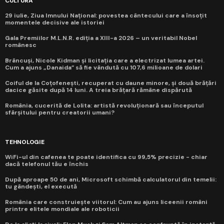
CULTURĂ
29 iulie, Ziua Imnului Național: povestea cântecului care a însoțit
momentele decisive ale istoriei
Gala Premiilor M.L.N.R. ediția a XIII-a 2026 – un veritabil Nobel
românesc
Brâncuși, Nicole Kidman și licitația care a electrizat lumea artei.
Cum a ajuns „Danaida” să fie vândută cu 107,6 milioane de dolari
Coiful de la Coțofenești, recuperat cu daune minore, și două brățări
dacice găsite după 14 luni. A treia brățară rămâne dispărută
România, cucerită de Lolita: artistă revoluționară sau începutul
sfârșitului pentru creatorii umani?
TEHNOLOGIE
WiFi-ul din cafenea te poate identifica cu 99,5% precizie - chiar
dacă telefonul tău e închis
După aproape 50 de ani, Microsoft schimbă calculatorul din temelii:
tu gândești, el execută
România care construiește viitorul: Cum au ajuns liceenii români
printre elitele mondiale ale roboticii