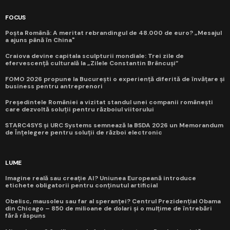
FOCUS
Poșta Română: A meritat rebrandingul de 48.000 de euro? „Mesajul
a ajuns până în China"
Craiova devine capitala sculpturii mondiale: Trei zile de
efervescență culturală la „Zilele Constantin Brâncuși”
FOMO 2026 propune la București o experiență diferită de învățare și
business pentru antreprenori
Președintele României a vizitat standul unei companii românești
care dezvoltă soluții pentru războiul viitorului
STARC4SYS și URC Systems semnează la BSDA 2026 un Memorandum
de Înțelegere pentru soluții de război electronic
LUME
Imagine reală sau creație AI? Uniunea Europeană introduce
etichete obligatorii pentru conținutul artificial
Obelisc, mausoleu sau far al speranței? Centrul Prezidențial Obama
din Chicago – 850 de milioane de dolari și o mulțime de întrebări
fără răspuns