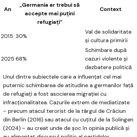
„Germania ar trebui să
An
Context
accepte mai puțini
refugiați”
Val de solidaritate
2015
30%
și cultura primirii
Schimbare după
2025
68%
cazuri violente și
dezbatere politică
Unul dintre subiectele care a influențat cel mai
puternic schimbarea de atitudine a germanilor față
de refugiați a fost asocierea migrației cu
infracționalitatea. Cazurile extrem de mediatizate
– precum atacul terorist de la târgul de Crăciun
din Berlin (2016) sau atacul cu cuțitul de la Solingen
(2024) – au creat unde de șoc în opinia publică și
au alimentat discursul politic al partidelor