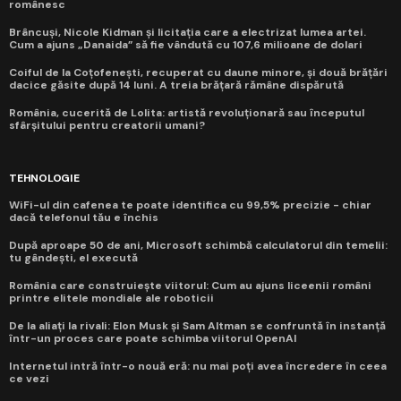
românesc
Brâncuși, Nicole Kidman și licitația care a electrizat lumea artei.
Cum a ajuns „Danaida” să fie vândută cu 107,6 milioane de dolari
Coiful de la Coțofenești, recuperat cu daune minore, și două brățări
dacice găsite după 14 luni. A treia brățară rămâne dispărută
România, cucerită de Lolita: artistă revoluționară sau începutul
sfârșitului pentru creatorii umani?
TEHNOLOGIE
WiFi-ul din cafenea te poate identifica cu 99,5% precizie - chiar
dacă telefonul tău e închis
După aproape 50 de ani, Microsoft schimbă calculatorul din temelii:
tu gândești, el execută
România care construiește viitorul: Cum au ajuns liceenii români
printre elitele mondiale ale roboticii
De la aliați la rivali: Elon Musk și Sam Altman se confruntă în instanță
într-un proces care poate schimba viitorul OpenAI
Internetul intră într-o nouă eră: nu mai poți avea încredere în ceea
ce vezi