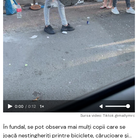
0:00
/
0:12
1×
Sursa video: Tiktok @mallymrc
În fundal, se pot observa mai mulți copii care se
joacă nestingheriți printre biciclete, cărucioare și…