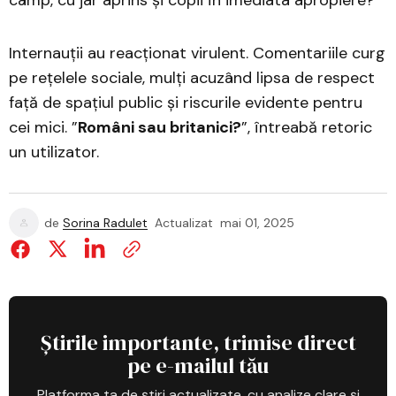
Internauții au reacționat virulent. Comentariile curg
pe rețelele sociale, mulți acuzând lipsa de respect
față de spațiul public și riscurile evidente pentru
cei mici. ”
Români sau britanici?
”, întreabă retoric
un utilizator.
de
Sorina Radulet
Actualizat
mai 01, 2025
Știrile importante, trimise direct
pe e-mailul tău
Platforma ta de știri actualizate, cu analize clare și