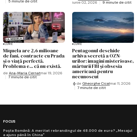
5 minute de citit
iunie 02, 2026
9 minute de citit
LUME
LUME
Miquela are 2,6 milioane
Pentagonul deschide
de fani, contracte cu Prada
arhiva secretă a OZN-
și o viață perfectă.
urilor: imagini misterioase,
Problema e... că nu există.
mărturii FBI și obsesia
americană pentru
de
Ana-Maria Cernat
mai 19, 2026
necunoscut
7 minute de citit
de
Gheorghe Cical
mai 11, 2026
7 minute de citit
FOCUS
Poșta Română: A meritat rebrandingul de 48.000 de euro? „Mesajul
a ajuns până în China"