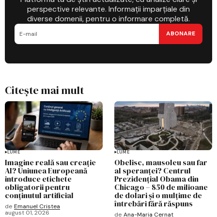
perspective relevante. Informații imparțiale din
diverse domenii, pentru o informare completă.
ABONARE
Citește mai mult
LUME
LUME
Imagine reală sau creație
Obelisc, mausoleu sau far
AI? Uniunea Europeană
al speranței? Centrul
introduce etichete
Prezidențial Obama din
obligatorii pentru
Chicago – 850 de milioane
conținutul artificial
de dolari și o mulțime de
întrebări fără răspuns
de
Emanuel Cristea
august 01, 2026
de
Ana-Maria Cernat