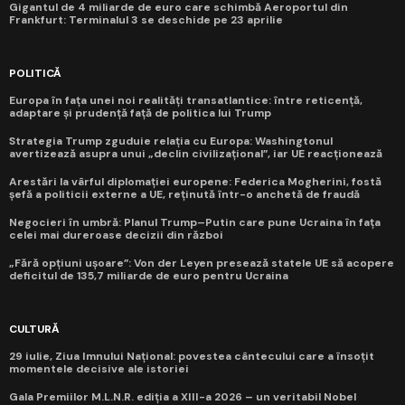
Gigantul de 4 miliarde de euro care schimbă Aeroportul din
Frankfurt: Terminalul 3 se deschide pe 23 aprilie
POLITICĂ
Europa în fața unei noi realități transatlantice: între reticență,
adaptare și prudență față de politica lui Trump
Strategia Trump zguduie relația cu Europa: Washingtonul
avertizează asupra unui „declin civilizațional”, iar UE reacționează
Arestări la vârful diplomației europene: Federica Mogherini, fostă
șefă a politicii externe a UE, reținută într-o anchetă de fraudă
Negocieri în umbră: Planul Trump–Putin care pune Ucraina în fața
celei mai dureroase decizii din război
„Fără opțiuni ușoare”: Von der Leyen presează statele UE să acopere
deficitul de 135,7 miliarde de euro pentru Ucraina
CULTURĂ
29 iulie, Ziua Imnului Național: povestea cântecului care a însoțit
momentele decisive ale istoriei
Gala Premiilor M.L.N.R. ediția a XIII-a 2026 – un veritabil Nobel