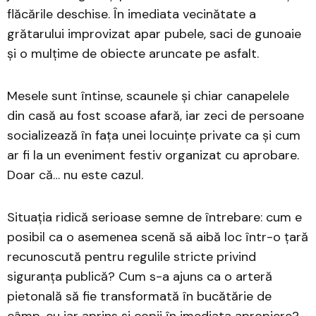
flăcările deschise. În imediata vecinătate a
grătarului improvizat apar pubele, saci de gunoaie
și o mulțime de obiecte aruncate pe asfalt.
Mesele sunt întinse, scaunele și chiar canapelele
din casă au fost scoase afară, iar zeci de persoane
socializează în fața unei locuințe private ca și cum
ar fi la un eveniment festiv organizat cu aprobare.
Doar că… nu este cazul.
Situația ridică serioase semne de întrebare: cum e
posibil ca o asemenea scenă să aibă loc într-o țară
recunoscută pentru regulile stricte privind
siguranța publică? Cum s-a ajuns ca o arteră
pietonală să fie transformată în bucătărie de
câmp, cu jar aprins și copii în imediata apropiere?