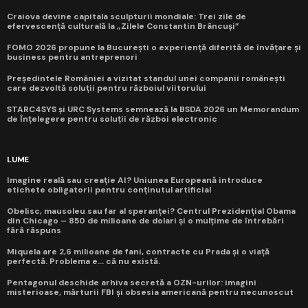
Craiova devine capitala sculpturii mondiale: Trei zile de
efervescență culturală la „Zilele Constantin Brâncuși”
FOMO 2026 propune la București o experiență diferită de învățare și
business pentru antreprenori
Președintele României a vizitat standul unei companii românești
care dezvoltă soluții pentru războiul viitorului
STARC4SYS și URC Systems semnează la BSDA 2026 un Memorandum
de Înțelegere pentru soluții de război electronic
LUME
Imagine reală sau creație AI? Uniunea Europeană introduce
etichete obligatorii pentru conținutul artificial
Obelisc, mausoleu sau far al speranței? Centrul Prezidențial Obama
din Chicago – 850 de milioane de dolari și o mulțime de întrebări
fără răspuns
Miquela are 2,6 milioane de fani, contracte cu Prada și o viață
perfectă. Problema e... că nu există.
Pentagonul deschide arhiva secretă a OZN-urilor: imagini
misterioase, mărturii FBI și obsesia americană pentru necunoscut