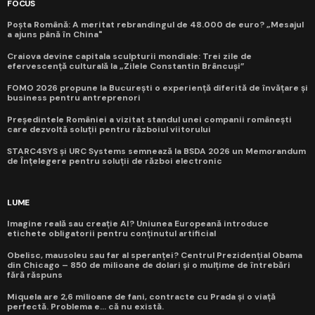
FOCUS
Poșta Română: A meritat rebrandingul de 48.000 de euro? „Mesajul
a ajuns până în China"
Craiova devine capitala sculpturii mondiale: Trei zile de
efervescență culturală la „Zilele Constantin Brâncuși”
FOMO 2026 propune la București o experiență diferită de învățare și
business pentru antreprenori
Președintele României a vizitat standul unei companii românești
care dezvoltă soluții pentru războiul viitorului
STARC4SYS și URC Systems semnează la BSDA 2026 un Memorandum
de Înțelegere pentru soluții de război electronic
LUME
Imagine reală sau creație AI? Uniunea Europeană introduce
etichete obligatorii pentru conținutul artificial
Obelisc, mausoleu sau far al speranței? Centrul Prezidențial Obama
din Chicago – 850 de milioane de dolari și o mulțime de întrebări
fără răspuns
Miquela are 2,6 milioane de fani, contracte cu Prada și o viață
perfectă. Problema e... că nu există.