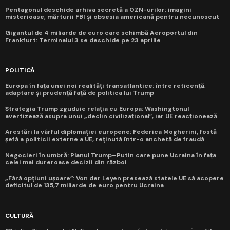
Pentagonul deschide arhiva secretă a OZN-urilor: imagini
misterioase, mărturii FBI și obsesia americană pentru necunoscut
Gigantul de 4 miliarde de euro care schimbă Aeroportul din
Frankfurt: Terminalul 3 se deschide pe 23 aprilie
POLITICĂ
Europa în fața unei noi realități transatlantice: între reticență,
adaptare și prudență față de politica lui Trump
Strategia Trump zguduie relația cu Europa: Washingtonul
avertizează asupra unui „declin civilizațional”, iar UE reacționează
Arestări la vârful diplomației europene: Federica Mogherini, fostă
șefă a politicii externe a UE, reținută într-o anchetă de fraudă
Negocieri în umbră: Planul Trump–Putin care pune Ucraina în fața
celei mai dureroase decizii din război
„Fără opțiuni ușoare”: Von der Leyen presează statele UE să acopere
deficitul de 135,7 miliarde de euro pentru Ucraina
CULTURĂ