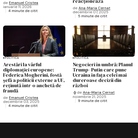
reacționează
de
Emanuel Cristea
ianuarie 11, 2026
de
Ana-Maria Cernat
4 minute de citit
decembrie 07, 2025
5 minute de citit
POLITICĂ
POLITICĂ
Arestări la vârful
Negocieri în umbră: Planul
diplomației europene:
Trump–Putin care pune
Federica Mogherini, fostă
Ucraina în fața celei mai
șefă a politicii externe a UE,
dureroase decizii din
reținută într-o anchetă de
război
fraudă
de
Ana-Maria Cernat
noiembrie 21, 2025
de
Emanuel Cristea
9 minute de citit
decembrie 03, 2025
4 minute de citit