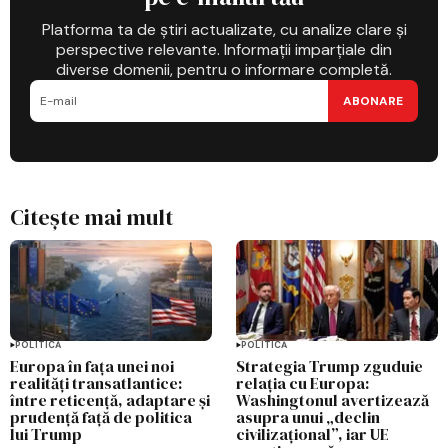
Platforma ta de știri actualizate, cu analize clare și
perspective relevante. Informații imparțiale din
diverse domenii, pentru o informare completă.
ABONARE
Citește mai mult
POLITICĂ
POLITICĂ
Europa în fața unei noi
Strategia Trump zguduie
realități transatlantice:
relația cu Europa:
între reticență, adaptare și
Washingtonul avertizează
prudență față de politica
asupra unui „declin
lui Trump
civilizațional”, iar UE