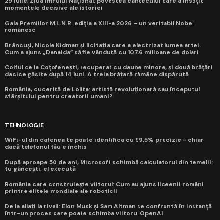
29 iulie, Ziua Imnului Național: povestea cântecului care a însoțit
momentele decisive ale istoriei
Gala Premiilor M.L.N.R. ediția a XIII-a 2026 – un veritabil Nobel
românesc
Brâncuși, Nicole Kidman și licitația care a electrizat lumea artei.
Cum a ajuns „Danaida” să fie vândută cu 107,6 milioane de dolari
Coiful de la Coțofenești, recuperat cu daune minore, și două brățări
dacice găsite după 14 luni. A treia brățară rămâne dispărută
România, cucerită de Lolita: artistă revoluționară sau începutul
sfârșitului pentru creatorii umani?
TEHNOLOGIE
WiFi-ul din cafenea te poate identifica cu 99,5% precizie - chiar
dacă telefonul tău e închis
După aproape 50 de ani, Microsoft schimbă calculatorul din temelii:
tu gândești, el execută
România care construiește viitorul: Cum au ajuns liceenii români
printre elitele mondiale ale roboticii
De la aliați la rivali: Elon Musk și Sam Altman se confruntă în instanță
într-un proces care poate schimba viitorul OpenAI