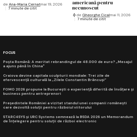
americană pentru
de
Ana-Maria Cernat
mai 19, 2026
necunoscut
7 minute de citit
de
Gheorghe Cical
mai 11, 2026
7 minute de citit
FOCUS
Poșta Română: A meritat rebrandingul de 48.000 de euro? „Mesajul
a ajuns până în China"
Craiova devine capitala sculpturii mondiale: Trei zile de
efervescență culturală la „Zilele Constantin Brâncuși”
FOMO 2026 propune la București o experiență diferită de învățare și
business pentru antreprenori
Președintele României a vizitat standul unei companii românești
care dezvoltă soluții pentru războiul viitorului
STARC4SYS și URC Systems semnează la BSDA 2026 un Memorandum
de Înțelegere pentru soluții de război electronic