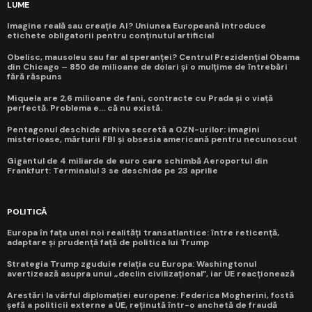
LUME
Imagine reală sau creație AI? Uniunea Europeană introduce
etichete obligatorii pentru conținutul artificial
Obelisc, mausoleu sau far al speranței? Centrul Prezidențial Obama
din Chicago – 850 de milioane de dolari și o mulțime de întrebări
fără răspuns
Miquela are 2,6 milioane de fani, contracte cu Prada și o viață
perfectă. Problema e... că nu există.
Pentagonul deschide arhiva secretă a OZN-urilor: imagini
misterioase, mărturii FBI și obsesia americană pentru necunoscut
Gigantul de 4 miliarde de euro care schimbă Aeroportul din
Frankfurt: Terminalul 3 se deschide pe 23 aprilie
POLITICĂ
Europa în fața unei noi realități transatlantice: între reticență,
adaptare și prudență față de politica lui Trump
Strategia Trump zguduie relația cu Europa: Washingtonul
avertizează asupra unui „declin civilizațional”, iar UE reacționează
Arestări la vârful diplomației europene: Federica Mogherini, fostă
șefă a politicii externe a UE, reținută într-o anchetă de fraudă