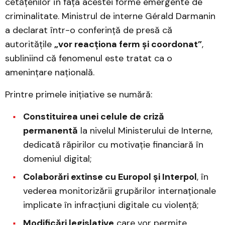
cetățenilor în fața acestei forme emergente de
criminalitate. Ministrul de interne Gérald Darmanin
a declarat într-o conferință de presă că
autoritățile
„vor reacționa ferm și coordonat”
,
subliniind că fenomenul este tratat ca o
amenințare națională.
Printre primele inițiative se numără:
Constituirea unei celule de criză
permanentă
la nivelul Ministerului de Interne,
dedicată răpirilor cu motivație financiară în
domeniul digital;
Colaborări extinse cu Europol și Interpol
, în
vederea monitorizării grupărilor internaționale
implicate în infracțiuni digitale cu violență;
Modificări legislative
care vor permite