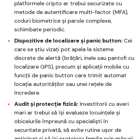
platformele cripto ar trebui securizate cu
metode de autentificare multi-factor (MFA),
coduri biometrice și parole complexe,
schimbate periodic.
Dispozitive de localizare și panic button:
Cei
care se știu vizați pot apela la sisteme
discrete de alertă (brățări, inele sau pantofi cu
localizare GPS), precum și aplicații mobile cu
funcții de panic button care trimit automat
locația autorităților sau unei rețele de
încredere.
Audit și protecție fizică:
Investitorii cu averi
mari ar trebui să își evalueze locuințele și
obiceiurile împreună cu specialiști în
securitate privată, să evite rutine ușor de
anticipat și să își protejeze familia prin măsuri