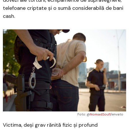
dovezi ale torturii, echipamente de supraveghere,
telefoane criptate și o sumă considerabilă de bani
cash.
Foto: @
NomadSoul1
/envato
Victima, deși grav rănită fizic și profund