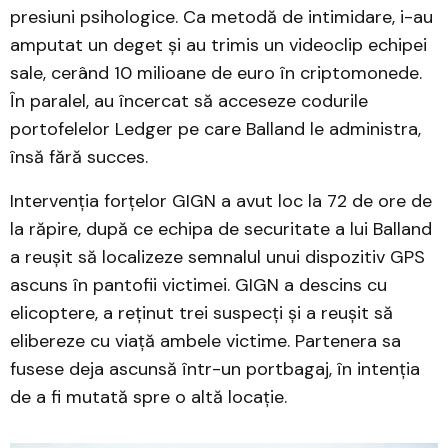
presiuni psihologice. Ca metodă de intimidare, i-au
amputat un deget și au trimis un videoclip echipei
sale, cerând 10 milioane de euro în criptomonede.
În paralel, au încercat să acceseze codurile
portofelelor Ledger pe care Balland le administra,
însă fără succes.
Intervenția forțelor GIGN a avut loc la 72 de ore de
la răpire, după ce echipa de securitate a lui Balland
a reușit să localizeze semnalul unui dispozitiv GPS
ascuns în pantofii victimei. GIGN a descins cu
elicoptere, a reținut trei suspecți și a reușit să
elibereze cu viață ambele victime. Partenera sa
fusese deja ascunsă într-un portbagaj, în intenția
de a fi mutată spre o altă locație.