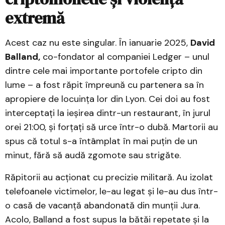
extremă
Acest caz nu este singular. În ianuarie 2025,
David
Balland,
co-fondator al companiei Ledger – unul
dintre cele mai importante portofele cripto din
lume – a fost răpit împreună cu partenera sa în
apropiere de locuința lor din Lyon. Cei doi au fost
interceptați la ieșirea dintr-un restaurant, în jurul
orei 21:00, și forțați să urce într-o dubă. Martorii au
spus că totul s-a întâmplat în mai puțin de un
minut, fără să audă zgomote sau strigăte.
Răpitorii au acționat cu precizie militară. Au izolat
telefoanele victimelor, le-au legat și le-au dus într-
o casă de vacanță abandonată din munții Jura.
Acolo, Balland a fost supus la bătăi repetate și la