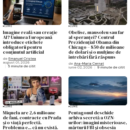
LUME
LUME
Imagine reală sau creație
Obelisc, mausoleu sau far
AI? Uniunea Europeană
al speranței? Centrul
introduce etichete
Prezidențial Obama din
obligatorii pentru
Chicago – 850 de milioane
conținutul artificial
de dolari și o mulțime de
întrebări fără răspuns
de
Emanuel Cristea
august 01, 2026
de
Ana-Maria Cernat
5 minute de citit
iunie 02, 2026
9 minute de citit
LUME
LUME
Miquela are 2,6 milioane
Pentagonul deschide
de fani, contracte cu Prada
arhiva secretă a OZN-
și o viață perfectă.
urilor: imagini misterioase,
Problema e... că nu există.
mărturii FBI și obsesia