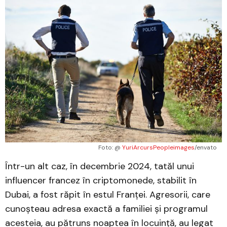
Foto: @ 
YuriArcursPeopleimages
/envato
Într-un alt caz, în decembrie 2024, tatăl unui
influencer francez în criptomonede, stabilit în
Dubai, a fost răpit în estul Franței. Agresorii, care
cunoșteau adresa exactă a familiei și programul
acesteia, au pătruns noaptea în locuință, au legat