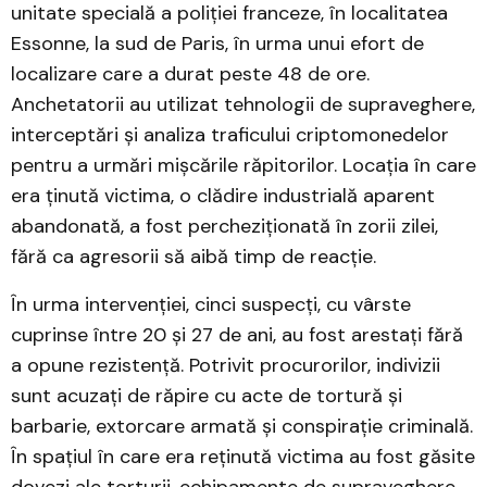
unitate specială a poliției franceze, în localitatea
Essonne, la sud de Paris, în urma unui efort de
localizare care a durat peste 48 de ore.
Anchetatorii au utilizat tehnologii de supraveghere,
interceptări și analiza traficului criptomonedelor
pentru a urmări mișcările răpitorilor. Locația în care
era ținută victima, o clădire industrială aparent
abandonată, a fost percheziționată în zorii zilei,
fără ca agresorii să aibă timp de reacție.
În urma intervenției, cinci suspecți, cu vârste
cuprinse între 20 și 27 de ani, au fost arestați fără
a opune rezistență. Potrivit procurorilor, indivizii
sunt acuzați de răpire cu acte de tortură și
barbarie, extorcare armată și conspirație criminală.
În spațiul în care era reținută victima au fost găsite