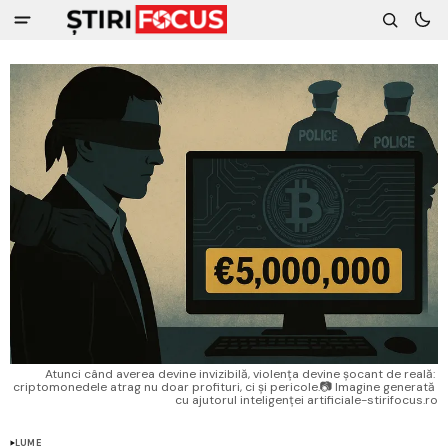
Atunci când averea devine invizibilă, violența devine șocant de reală: 
criptomonedele atrag nu doar profituri, ci și pericole.📷 Imagine generată 
cu ajutorul inteligenței artificiale-stirifocus.ro
LUME