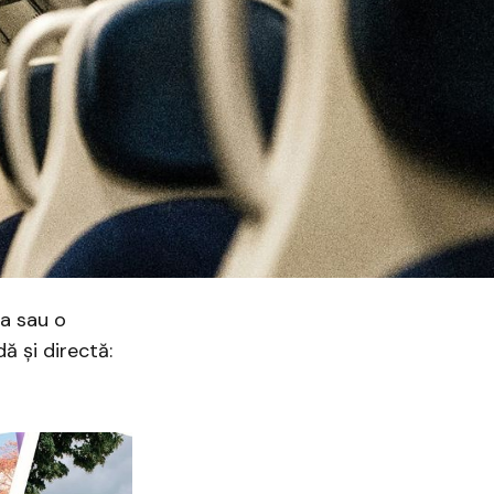
ia sau o
ă și directă: