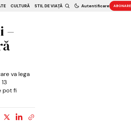
ATE
CULTURĂ
STIL DE VIAȚĂ
Autentificare
ABONARE
i –
ră
care va lega
 13
 pot fi