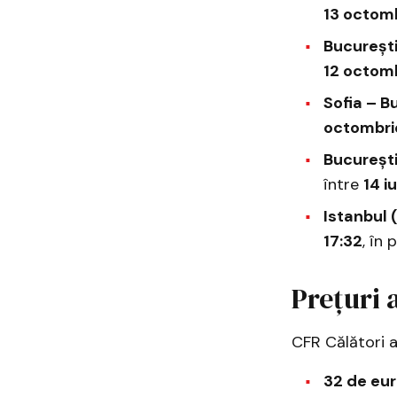
13 octom
București
12 octom
Sofia – B
octombri
București
între
14 i
Istanbul 
17:32
, în
Prețuri 
CFR Călători a
32 de eu