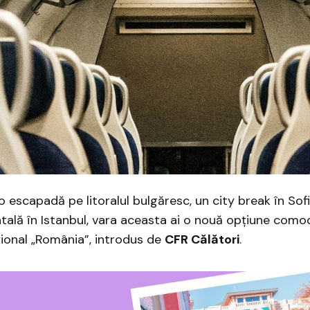
 o escapadă pe litoralul bulgăresc, un city break în Sof
tală în Istanbul, vara aceasta ai o nouă opțiune comod
țional „România”, introdus de
CFR Călători
.