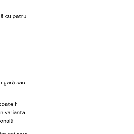
tă cu patru
in gară sau
oate fi
 în varianta
ională.
dar cei care