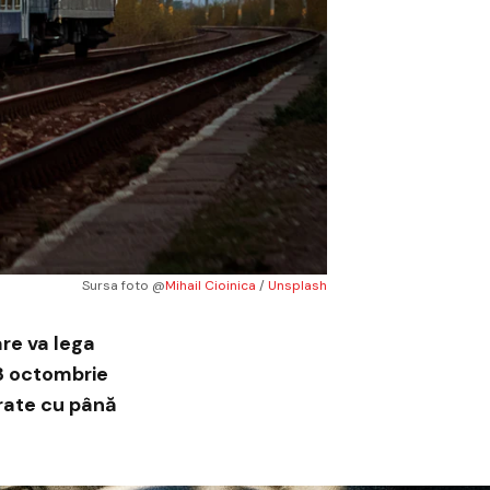
Sursa foto @
Mihail Cioinica
 / 
Unsplash
re va lega
13 octombrie
ărate cu până