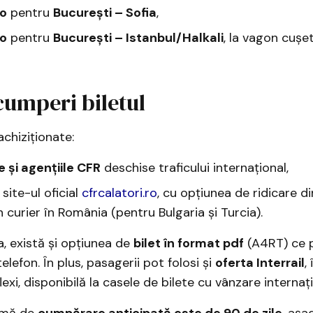
ro
pentru
București – Sofia
,
ro
pentru
București – Istanbul/Halkali
, la vagon cușe
cumperi biletul
 achiziționate:
le și agențiile CFR
deschise traficului internațional,
 site-ul oficial
cfrcalatori.ro
, cu opțiunea de ridicare d
in curier în România (pentru Bulgaria și Turcia).
a, există și opțiunea de
bilet în format pdf
(A4RT) ce p
lefon. În plus, pasagerii pot folosi și
oferta Interrail
,
exi, disponibilă la casele de bilete cu vânzare internaț
imă de
cumpărare anticipată este de 90 de zile
, așa