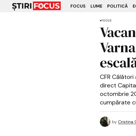
FOCUS
LUME
POLITICĂ
E
FOCUS
Vacan
Varna,
escală
CFR Călători 
direct Capital
octombrie 202
cumpărate cu 
by
Cristina