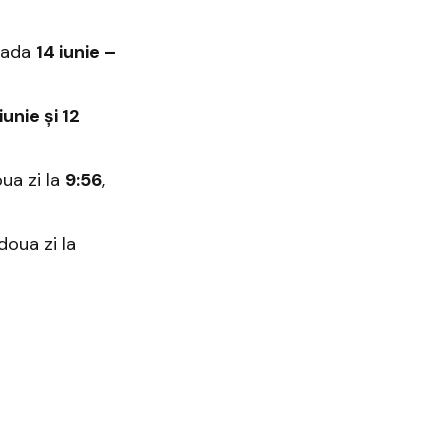
ioada
14 iunie –
iunie și 12
oua zi la
9:56
,
 doua zi la