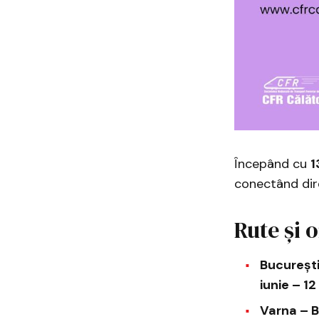
Începând cu
1
conectând di
Rute și 
București
iunie – 1
Varna – B