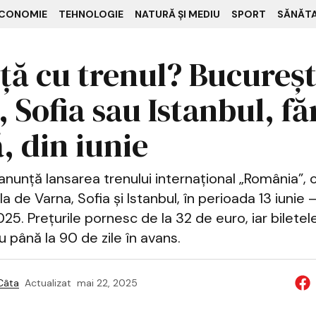
CONOMIE
TEHNOLOGIE
NATURĂ ȘI MEDIU
SPORT
SĂNĂT
ță cu trenul? Bucureșt
 Sofia sau Istanbul, fă
, din iunie
anunță lansarea trenului internațional „România”, 
a de Varna, Sofia și Istanbul, în perioada 13 iunie –
5. Prețurile pornesc de la 32 de euro, iar biletele
până la 90 de zile în avans.
 Câta
Actualizat
mai 22, 2025