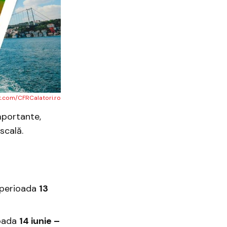
k.com/CFRCalatori.ro
importante,
escală.
n perioada
13
ioada
14 iunie –