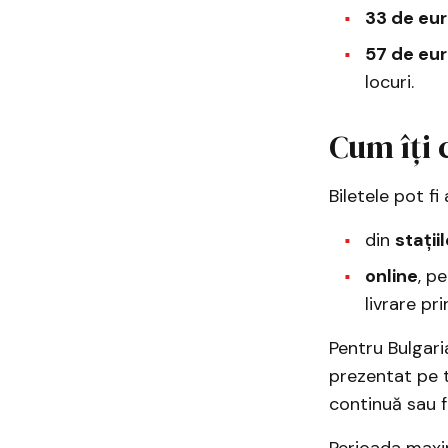
33 de eu
57 de eu
locuri.
Cum îți 
Biletele pot fi
din
stații
online
, pe
livrare pr
Pentru Bulgari
prezentat pe te
continuă sau fl
Perioada max