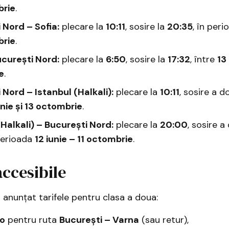
brie
.
 Nord – Sofia:
plecare la
10:11
, sosire la
20:35
, în per
brie
.
ucurești Nord:
plecare la
6:50
, sosire la
17:32
, între
13 
e
.
 Nord – Istanbul (Halkali):
plecare la
10:11
, sosire a d
unie și 13 octombrie
.
(Halkali) – București Nord:
plecare la
20:00
, sosire a
 perioada
12 iunie – 11 octombrie
.
accesibile
 anunțat tarifele pentru clasa a doua:
ro
pentru ruta
București – Varna
(sau retur),