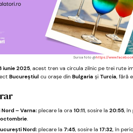
Sursa foto @
https://www.faceboo
3 iunie 2025
, acest tren va circula zilnic pe trei rute 
rect
Bucureștiul
cu orașe din
Bulgaria
și
Turcia
, fără 
orar
 Nord – Varna:
plecare la ora
10:11
, sosire la
20:55
, î
2 octombrie
.
ucurești Nord:
plecare la
7:45
, sosire la
17:32
, în per