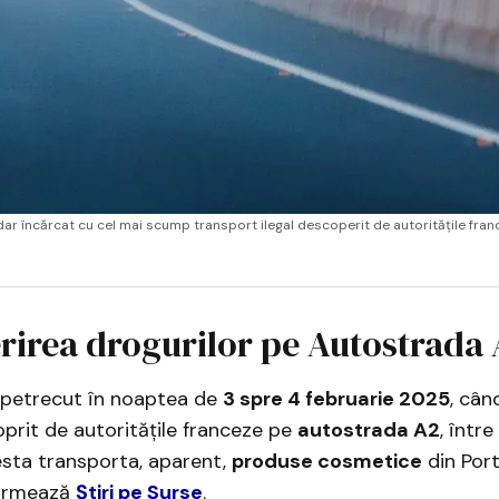
dar încărcat cu cel mai scump transport ilegal descoperit de autoritățile franc
rirea drogurilor pe Autostrada
a petrecut în noaptea de
3 spre 4 februarie 2025
, cân
prit de autoritățile franceze pe
autostrada A2
, între
esta transporta, aparent,
produse cosmetice
din Port
formează
Știri pe Surse
.