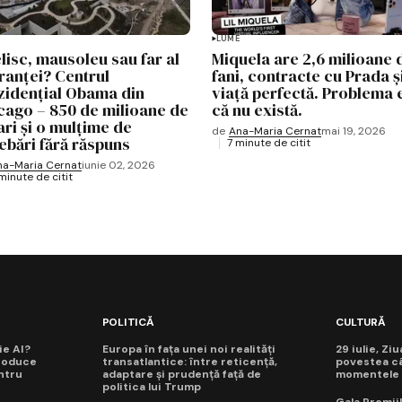
LUME
lisc, mausoleu sau far al
Miquela are 2,6 milioane 
ranței? Centrul
fani, contracte cu Prada ș
zidențial Obama din
viață perfectă. Problema e
cago – 850 de milioane de
că nu există.
ari și o mulțime de
de
Ana-Maria Cernat
mai 19, 2026
rebări fără răspuns
7 minute de citit
na-Maria Cernat
iunie 02, 2026
minute de citit
POLITICĂ
CULTURĂ
ie AI?
Europa în fața unei noi realități
29 iulie, Zi
roduce
transatlantice: între reticență,
povestea câ
ntru
adaptare și prudență față de
momentele d
politica lui Trump