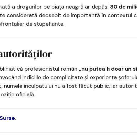
mată a drogurilor pe piața neagră ar depăși
30 de mil
ste considerată deosebit de importantă în contextul 
sfrontalier de stupefiante.
autorităților
bliniat că profesionistul român
„nu putea fi doar un s
 invocând indiciile de complicitate și experiența șoferulu
numele inculpatului nu a fost făcut public, iar autori
ziție oficială.
 Surse
.