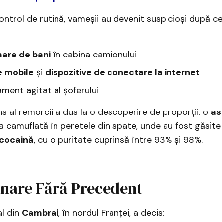
ontrol de rutină, vameșii au devenit suspicioși după c
are de bani
în cabina camionului
e mobile
și
dispozitive de conectare la internet
ent agitat al șoferului
ns al remorcii a dus la o descoperire de proporții: o
as
a camuflată în peretele din spate, unde au fost găsit
 cocaină
, cu o puritate cuprinsă între 93% și 98%.
are Fără Precedent
al din
Cambrai
, în nordul Franței, a decis: