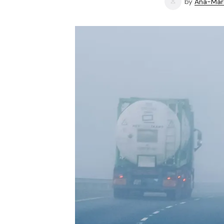
by
Ana-Mari