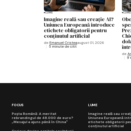
LUME
LUME
Imagine reală sau creație AI?
Obe
Uniunea Europeană introduce
spe
etichete obligatorii pentru
Pre
conținutul artificial
Chi
dol
de
Emanuel Cristea
august 01, 2026
înt
5 minute de citit
de
A
9 
FOCUS
LUME
Poșta Română: A meritat
Imagine reală sau creaț
rebrandingul de 48.000 de euro?
Uniunea Europeană int
„Mesajul a ajuns până în China"
etichete obligatorii pe
conținutul artificial