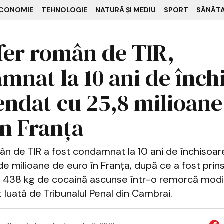
CONOMIE
TEHNOLOGIE
NATURĂ ȘI MEDIU
SPORT
SĂNĂT
fer român de TIR,
mnat la 10 ani de înch
endat cu 25,8 milioane
în Franța
ân de TIR a fost condamnat la 10 ani de închisoa
e milioane de euro în Franța, după ce a fost prin
 438 kg de cocaină ascunse într-o remorcă modif
t luată de Tribunalul Penal din Cambrai.