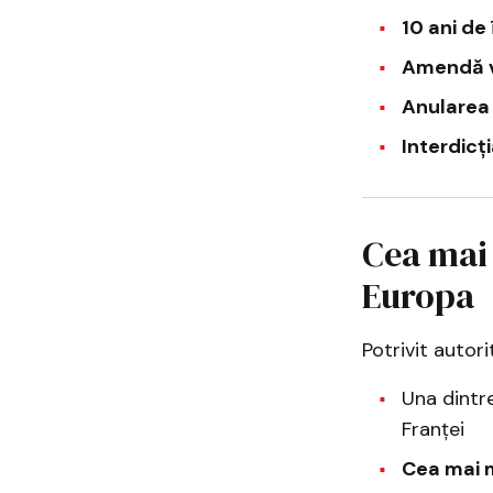
10 ani de
Amendă v
Anularea 
Interdicț
Cea mai 
Europa
Potrivit autori
Una dintr
Franței
Cea mai 