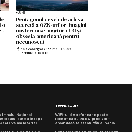
LUME
de
Pentagonul deschide arhiva
i o
secretă a OZN-urilor: imagini
...
misterioase, mărturii FBI și
obsesia americană pentru
necunoscut
de
Gheorghe Cical
mai 11, 2026
7 minute de citit
TEHNOLOGIE
ua Imnului Național:
WiFi-ul din cafenea te poate
ntecului care a însoțit
identifica cu 99,5% precizie -
ecisive ale istoriei
chiar dacă telefonul tău e închis