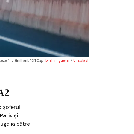
eze în ultimii ani. FOTO:@ 
Ibrahim guetar
 / 
Unsplash
 A2
d șoferul
Paris și
ugalia către