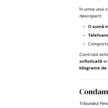
În urma unui c
descoperit:
O sumă m
Telefoan
Comportam
Controlul exti
sofisticată
er
kilograme de
Condamn
Tribunalul Pen