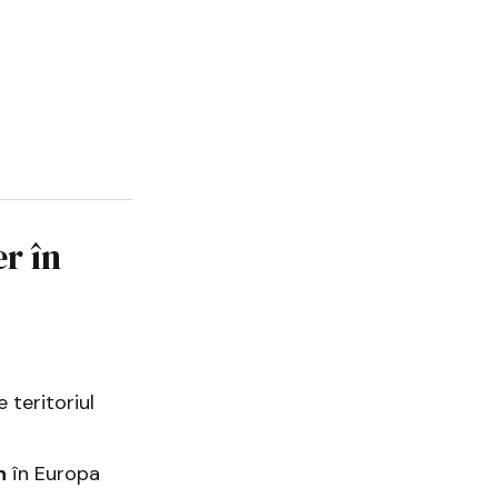
r în
e teritoriul
n
în Europa