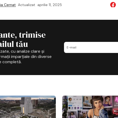
ia Cernat
Actualizat
aprilie 11, 2025
ante, trimise
ilul tău
zate, cu analize clare și
mații imparțiale din diverse
e completă.