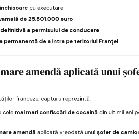
 închisoare
cu executare
amală de 25.801.000 euro
definitivă a permisului de conducere
ia permanentă de a intra pe teritoriul Franței
mare amendă aplicată unui șofe
tăților franceze, captura reprezintă:
e cele
mai mari confiscări de cocaină
din ultimii ani p
mare amendă
aplicată vreodată unui
șofer de camio