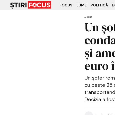
FOCUS
LUME
POLITICĂ
E
LUME
Un șo
conda
și am
euro 
Un șofer rom
cu peste 25 d
transportând
Decizia a fos