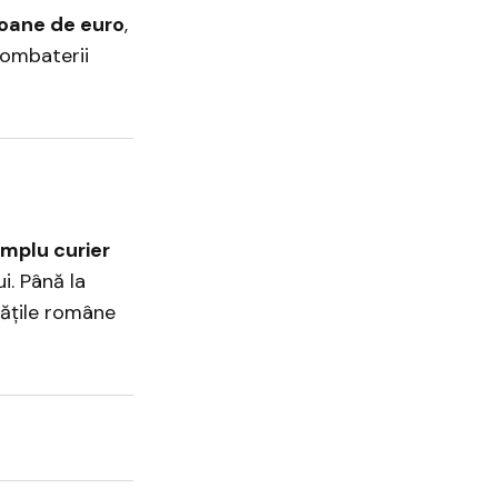
ioane de euro
,
combaterii
implu curier
i. Până la
tățile române