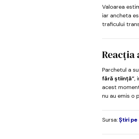
Valoarea esti
iar ancheta e
traficului tran
Reacția 
Parchetul a su
fără știință”
,
acest moment, 
nu au emis o po
Sursa:
Știri pe