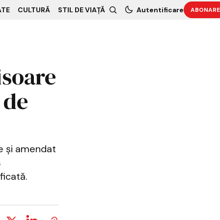
ATE
CULTURĂ
STIL DE VIAȚĂ
Autentificare
ABONARE
isoare
 de
re și amendat
s
icată.