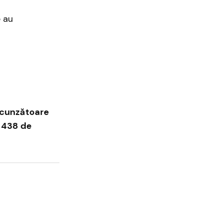
e au
cunzătoare
e
438 de